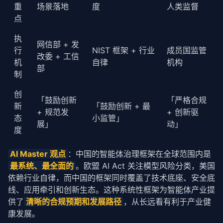
重
场景落地
度
人类监督
点
执
网信部 + 发
行
NIST 框架 + 行业
成员国监管
改委 + 工信
机
自律
机构
部
制
创
「鼓励创新
「严格合规
新
「鼓励创新 + 最
+ 规范发
+ 创新驱
态
小监管」
展」
动」
度
AI Master 观点
：中国的
智能体
治理框架在全球范围内是
最系统、最全面的
。欧盟 AI Act 关注模型风险分类，美国
依赖行业自律，而中国的框架同时覆盖了技术底座、安全底
线、应用牵引和创新生态。这种系统性框架为
智能体
产业提
供了
清晰的合规预期和发展路径
，从长远看有利于产业健
康发展。