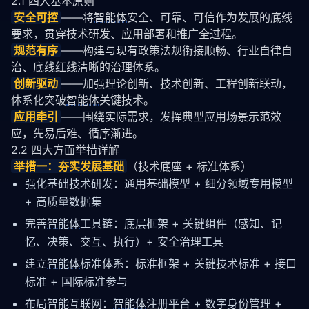
2.1 四大基本原则
安全可控
——将
智能体
安全、可靠、可信作为发展的底线
要求，贯穿技术研发、应用部署和推广全过程。
规范有序
——构建与现有政策法规衔接顺畅、行业自律自
治、底线红线清晰的治理体系。
创新驱动
——加强理论创新、技术创新、工程创新联动，
体系化突破
智能体
关键技术。
应用牵引
——围绕实际需求，发挥典型应用场景示范效
应，先易后难、循序渐进。
2.2 四大方面举措详解
举措一：夯实发展基础
（技术底座 + 标准体系）
强化基础技术研发：通用基础模型 + 细分领域专用模型
+ 高质量数据集
完善
智能体
工具链：底层框架 + 关键组件（感知、记
忆、决策、交互、执行）+ 安全治理工具
建立
智能体
标准体系：标准框架 + 关键技术标准 + 接口
标准 + 国际标准参与
布局智能互联网：
智能体
注册平台 + 数字身份管理 +