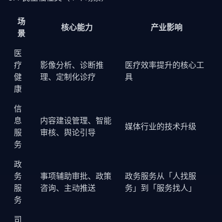
场
核心能力
产业影响
景
医
疗
影像分析、诊断推
医疗效率提升的核心工
健
理、定制化诊疗
具
康
信
息
内容建设管理、智能
媒体行业的技术升级
服
审核、舆论引导
务
政
务
事项辅助审批、政策
政务服务从「人找服
服
咨询、主动推送
务」到「服务找人」
务
司