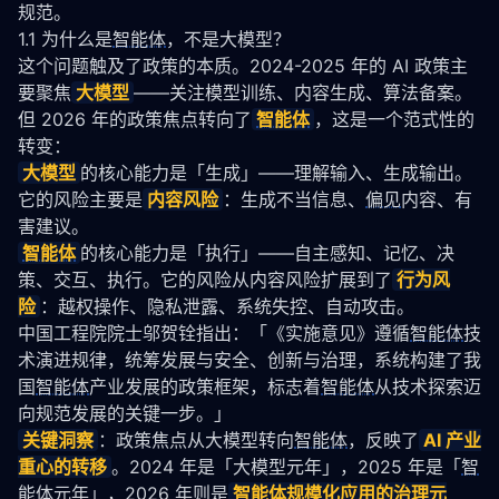
规范。
1.1 为什么是
智能体
，不是大模型？
这个问题触及了政策的本质。2024-2025 年的 AI 政策主
要聚焦
大模型
——关注模型训练、内容生成、算法备案。
但 2026 年的政策焦点转向了
智能体
，这是一个范式性的
转变：
大模型
的核心能力是「生成」——理解输入、生成输出。
它的风险主要是
内容风险
：生成不当信息、
偏见
内容、有
害建议。
智能体
的核心能力是「执行」——自主感知、记忆、决
策、交互、执行。它的风险从内容风险扩展到了
行为风
险
：越权操作、隐私泄露、系统失控、自动攻击。
中国工程院院士邬贺铨指出：「《实施意见》遵循
智能体
技
术演进规律，统筹发展与安全、创新与治理，系统构建了我
国
智能体
产业发展的政策框架，标志着
智能体
从技术探索迈
向规范发展的关键一步。」
关键洞察
：政策焦点从大模型转向
智能体
，反映了
AI 产业
重心的转移
。2024 年是「大模型元年」，2025 年是「
智
能体
元年」，2026 年则是
智能体
规模化应用的治理元