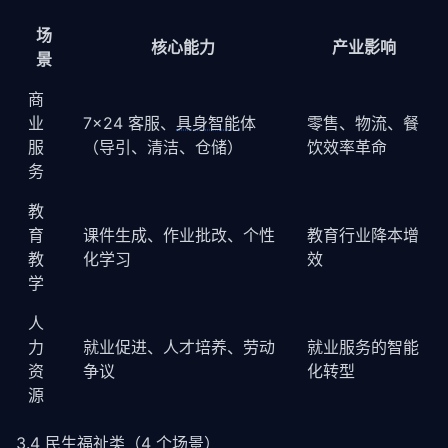
场
核心能力
产业影响
景
商
业
7×24 客服、
具身智能
体
零售、物流、餐
服
（导引、清洁、仓储）
饮效率革命
务
教
育
课件生成、作业批改、个性
教育行业降本增
教
化学习
效
学
人
力
就业促进、人才培养、劳动
就业服务的智能
资
争议
化转型
源
3.4 民生福祉类（4 个场景）