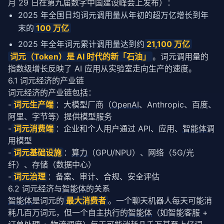
月 29 日在第九届数字中国建设峰会上发布）：
2025 年全国日均词元调用量从年初的超万亿增长到年
末的
100 万亿
2025 年全年词元累计调用量达到约
21,100 万亿
词元（
Token
）是 AI 时代的新「石油」
。词元调用量的
指数级增长反映了 AI 应用从实验室走向生产的速度。
6.1 词元经济的产业链
词元经济的产业链包括：
-
词元生产端
：大模型厂商（
OpenAI
、Anthropic、百度、
阿里、字节等）提供模型服务
-
词元消费端
：企业和个人用户通过 API、应用、
智能体
调
用模型
-
词元基础设施
：
算力
（GPU/NPU）、网络（5G/光
纤）、存储（数据中心）
-
词元治理
：备案、审计、合规、安全评估
6.2 词元经济与
智能体
的关系
智能体
是词元的
最大消费者
。一个聊天机器人每天可能消
耗几百万词元，但一个自主执行的
智能体
（如智能客服 + 