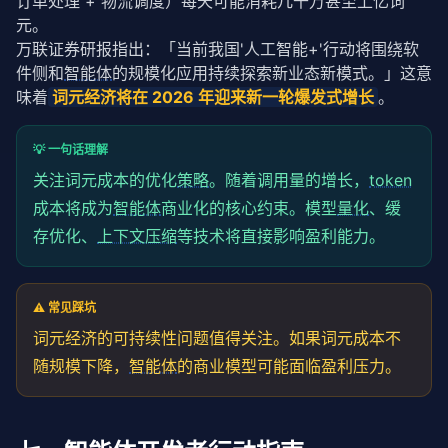
订单处理 + 物流调度）每天可能消耗几千万甚至上亿词
元。
万联证券研报指出：「当前我国'人工智能+'行动将围绕软
件侧和
智能体
的规模化应用持续探索新业态新模式。」这意
味着
词元经济将在 2026 年迎来新一轮爆发式增长
。
💡 一句话理解
关注词元成本的优化
策略
。随着调用量的增长，
token
成本将成为
智能体
商业化的核心约束。模型
量化
、缓
存优化、
上下文压缩
等技术将直接影响盈利能力。
⚠️ 常见踩坑
词元经济的可持续性问题值得关注。如果词元成本不
随规模下降，
智能体
的商业模型可能面临盈利压力。