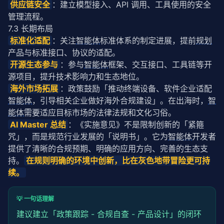
供应链安全
：建立模型接入、API 调用、工具使用的安全
管理流程。
7.3 长期布局
标准化
适配
：关注
智能体
标准体系的制定进展，提前
规划
产品与标准接口、协议的适配。
开源生态参与
：参与
智能体
框架、交互接口、工具链等开
源项目，提升技术影响力和生态地位。
海外市场拓展
：政策鼓励「推动终端设备、软件企业适配
智能体
，引导相关企业做好海外合规建设」。在出海时，
智
能体
需要适应目标市场的法律法规和文化习俗。
AI Master 总结
：《实施意见》不是限制创新的「紧箍
咒」，而是规范行业发展的「说明书」。它为
智能体
开发者
提供了清晰的合规预期、明确的应用方向、完善的生态支
持。
在规则明确的环境中创新，比在灰色地带冒险更可持
续。
💡 一句话理解
建议建立「政策跟踪 - 合规自查 - 产品设计」的闭环