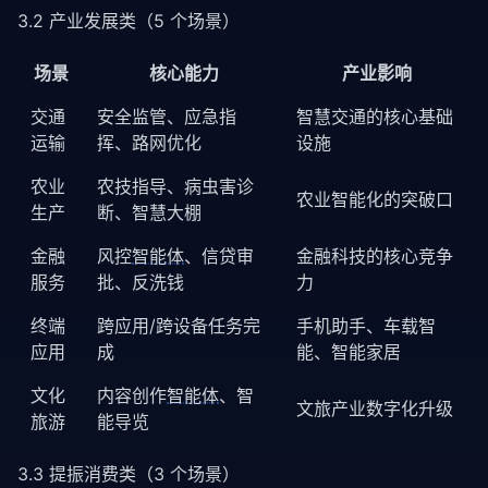
3.2 产业发展类（5 个场景）
场景
核心能力
产业影响
交通
安全监管、应急指
智慧交通的核心基础
运输
挥、路网优化
设施
农业
农技指导、病虫害诊
农业智能化的突破口
生产
断、智慧大棚
金融
风控
智能体
、信贷审
金融科技的核心竞争
服务
批、反洗钱
力
终端
跨应用/跨设备任务完
手机助手、车载智
应用
成
能、智能家居
文化
内容创作
智能体
、智
文旅产业数字化升级
旅游
能导览
3.3 提振消费类（3 个场景）