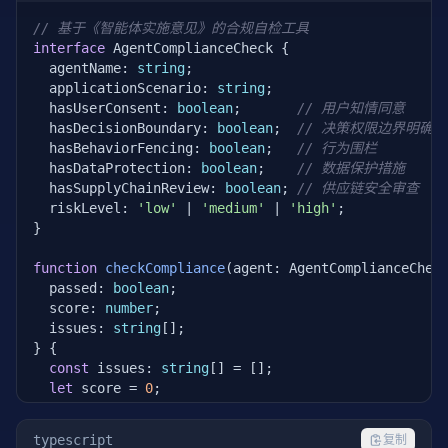
// 基于《智能体实施意见》的合规自检工具
interface
 AgentComplianceCheck {

  agentName: 
string
;

  applicationScenario: 
string
;

  hasUserConsent: 
boolean
;       
// 用户知情同意
  hasDecisionBoundary: 
boolean
;  
// 决策权限边界明确
  hasBehaviorFencing: 
boolean
;   
// 行为围栏
  hasDataProtection: 
boolean
;    
// 数据保护措施
  hasSupplyChainReview: 
boolean
; 
// 供应链安全审查
  riskLevel: 
'low'
 | 
'medium'
 | 
'high'
;

}

function
checkCompliance
(agent: AgentComplianceCheck
  passed: 
boolean
;

  score: 
number
;

  issues: 
string
[];

} {

const
 issues: 
string
[] = [];

let
 score = 
0
;

// 基础要求（必须满足）
typescript
复制