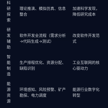
科
研
理论推演、模拟仿真、信息
加速科学发现，
探
整合
降低研究成本
索
研
发
软件开发全流程（需求分析
改变软件开发范
辅
→代码生成→测试）
式
助
智
能
生产排程优化、资源分配、
工业互联网的核
制
缺陷识别
心驱动力
造
能
源
环境感知、风险预警、矿产
能源行业数字化
资
勘探、电力调度
转型
源