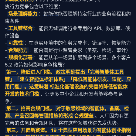
执行力竞争包含以下维度：
-
场景理解能力
：
智能体
能否理解特定行业的业务流程和约
束条件
-
工具链整合
：能否无缝调用行业专用的 API、数据库、硬
件设备
-
可靠性
：在真实环境中的任务完成率、错误率、恢复能力
-
合规能力
：能否满足行业监管要求（备案、检测、审计）
-
规模化部署
：能否从单一场景扩展到多个场景、多个客户
5.2 政策如何影响竞争格局？
第一，降低进入门槛。
政策明确提出「完善
智能体
工具
链」「建立
智能体
标准体系」「降低
智能体
研发、适配、应
用门槛」。这意味着
标准化
基础设施的完善将降低
智能体
开发的技术门槛
，让更多中小企业和开发者能够参与竞
争。
第二，抬高合规门槛。
对于敏感领域的
智能体
，备案、检
测、产品召回等管理措施将形成
合规壁垒
。大厂因为有更
完善的法务和合规团队，将在这些领域获得先发优势。
第三，开辟新赛道。
19 个典型应用场景为
智能体
创业指明