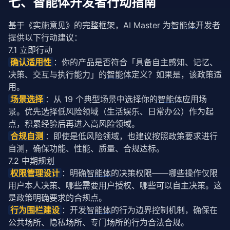
七、智能体开发者行动指南
基于《实施意见》的完整框架，AI Master 为
智能体
开发者
提供以下行动建议：
7.1 立即行动
确认适用性
：你的产品是否符合「具备自主感知、记忆、
决策、交互与执行能力」的
智能体
定义？如果是，该政策适
用。
场景选择
：从 19 个典型场景中选择你的
智能体
应用场
景。优先选择低风险领域（生活娱乐、日常办公）作为起
点，积累经验后再进入高风险领域。
合规自测
：即使是低风险领域，也建议按照政策要求进行
自测，确保功能、性能、质量、合规达标。
7.2 中期
规划
权限管理设计
：明确
智能体
的决策权限——哪些操作仅限
用户本人决策、哪些需要用户授权、哪些可以自主决策。这
是政策明确要求的合规点。
行为围栏建设
：开发
智能体
的行为边界控制机制，确保在
公共场所、隐私场所、专门场所的行为合法合规。