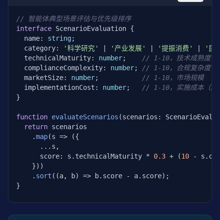
if
 (!agent.hasUserConsent) {

    issues.
push
(
'必须确保用户对智能体自主决策享有知情权'
// 智能体典型场景评估与优先级排序
  } 
else
 { score += 
20
; }

interface
 ScenarioEvaluation {

  name: 
string
;

if
 (!agent.hasDecisionBoundary) {

  category: 
'科学研究'
 | 
'产业发展'
 | 
'提振消费'
 | 
'民
    issues.
push
(
'必须明确用户决策/授权决策/自主决策的边界
  technicalMaturity: 
number
;    
// 1-10，技术成熟度
  } 
else
 { score += 
20
; }

  complianceComplexity: 
number
; 
// 1-10，合规复杂度
  marketSize: 
number
;           
// 1-10，市场规模
if
 (!agent.hasBehaviorFencing) {

  implementationCost: 
number
;   
// 1-10，实施成本（
    issues.
push
(
'必须实施行为围栏确保合法合规'
);

}

  } 
else
 { score += 
20
; }

function
evaluateScenarios
(scenarios: ScenarioEvalua
// 加分项
return
 scenarios

if
 (agent.hasDataProtection) score += 
15
;

    .
map
(s => ({

if
 (agent.hasSupplyChainReview) score += 
15
;

      ...s,

      score: s.technicalMaturity * 
0.3
 + (
10
 - s.co
// 高风险场景额外要求
    }))

if
 (agent.riskLevel === 
'high'
) {

    .
sort
((a, b) => b.score - a.score);

    score -= 
10
; 
// 高风险场景需要额外合规措施
}

if
 (!agent.hasSupplyChainReview) {

      issues.
push
(
'高风险场景必须进行供应链安全审查'
);

const
 allScenarios: ScenarioEvaluation[] = [

    }

  { name: 
'研发辅助'
, category: 
'产业发展'
, technical
  }
