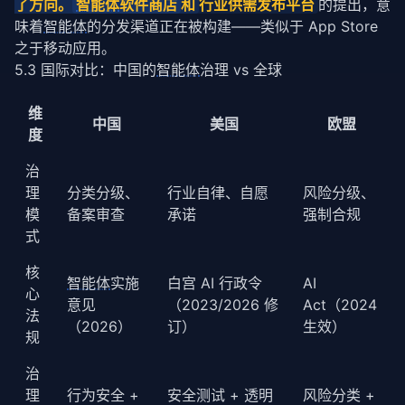
了方向。
智能体
软件商店
和
行业供需发布平台
的提出，意
味着
智能体
的分发渠道正在被构建——类似于 App Store 
之于移动应用。
5.3 国际对比：中国的
智能体
治理 vs 全球
维
中国
美国
欧盟
度
治
理
分类分级、
行业自律、自愿
风险分级、
模
备案审查
承诺
强制合规
式
核
智能体
实施
白宫 AI 行政令
AI
心
意见
（2023/2026 修
Act（2024
法
（2026）
订）
生效）
规
治
理
行为安全 +
安全测试 + 透明
风险分类 +