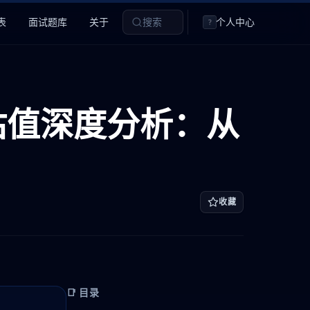
表
面试题库
关于
搜索
个人中心
?
0 亿估值深度分析：从
收藏
📑 目录