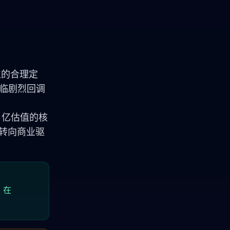
位的合理定
将面临剧烈回调
0 亿估值的核
动转向商业驱
 在