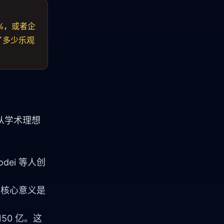
0%，或者企
了多少乐观
业从学术理想
odei 等人创
轮的核心意义是
150 亿。这