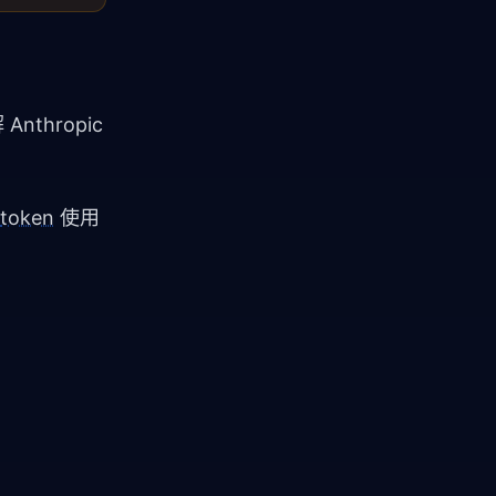
hropic 
token
 使用