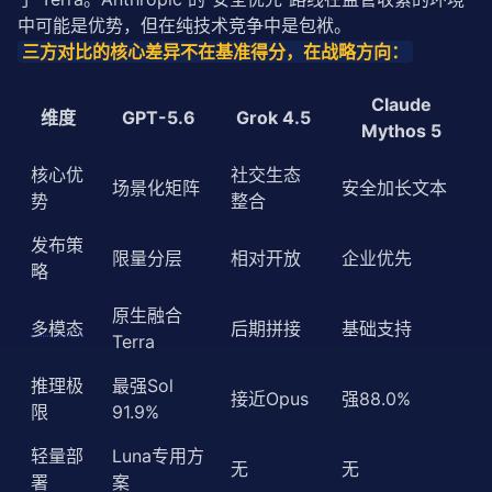
中可能是优势，但在纯技术竞争中是包袱。
三方对比的核心差异不在基准得分，在战略方向：
Claude
维度
GPT-5.6
Grok 4.5
Mythos 5
核心优
社交生态
场景化矩阵
安全加长文本
势
整合
发布策
限量分层
相对开放
企业优先
略
原生融合
多模态
后期拼接
基础支持
Terra
推理极
最强Sol
接近Opus
强88.0%
限
91.9%
轻量部
Luna专用方
无
无
署
案