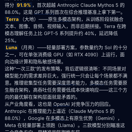
得分 
91.9%
，首次超越 Anthropic Claude Mythos 5 的 
88.0%。这是 
GPT 系列
首次在综合推理基准上拿下第一。
Terra
（大地）——原生
多模态
架构，从训练阶段就融合
文本、图像、音频、视频输入，而非后期拼接。Terra 在跨
模态理解任务上比 GPT-5 系列提升约 40%，延迟降低 
25%。
Luna
（月亮）——轻量部署方案，参数量约为 Sol 的十分
之一，可在单张消费级 GPU（如 RTX 4090）上运行，面
向边缘计算和隐私敏感场景。
这种"一次三款"的发布策略，背后逻辑很清晰：不同场景对
模型能力的需求差异巨大，强行统一只会让每个场景都不满
意。推理密集型任务需要
深度思考
能力，
多模态
任务需要原
生融合架构，高吞吐任务需要低成本快速响应——这三个方
向的最优解在架构层面就是矛盾的。
从产业角度看，这也是 
OpenAI
 对竞争压力的回应。
Anthropic 在推理能力上逼近（Claude Mythos 5 的 
88.0%），Google 在
多模态
上有原生优势（Gemini），
Meta 在轻量部署上领跑（Llama）。三款模型分别瞄准这