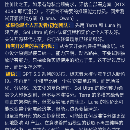
性价比之王。如果有隐私合规需求，评估自部署方案（RTX 
4090 即可运行）。不要为不需要的推理能力付费。同步测
试开源替代方案（Llama、Qwen）。
如果你是个人开发者/初创团队：
 先用 Terra 和 Luna 构
建产品。Sol Ultra 的企业认证流程和定价对个人不友好。
关注开源替代方案，它们在轻量场景已经足够好。
所有开发者的共同行动：
 从今天开始构建模型抽象层。核
心设计原则是接口统一、能力声明、动态路由。不要试图抽
象所有能力，只抽象你实际使用的能力子集。这不是过度设
计，而是生存必需。
结语：
 GPT-5.6 系列的发布，标志着大模型竞争进入新阶
段。不再是"一个模型比另一个强"的简单叙事，而是场景
化、分层化、政策化的复杂博弈。Sol Ultra 的推理能力确
实令人印象深刻，但不要基准得分。Terra 的
多模态
融合是
真正的架构创新，但需要实际场景验证。Luna 的性价比可
能改变整个部署经济学，但能力边界要搞清楚。
限量发布开创的政企协商模式，可能比任何基准得分都更深
远地影响 AI 产业。它意味着前沿模型的获取不再是纯粹的
市场行为，而是掺杂了政策、安全、地缘政治的复杂决策。