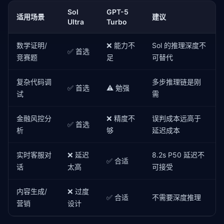
Sol
GPT-5
适用场景
建议
Ultra
Turbo
数学证明/
❌ 能力不
Sol 的推理深度不
✅ 首选
竞赛题
足
可替代
复杂代码调
多步推理链是刚
✅ 首选
⚠️ 勉强
试
需
金融风控分
❌ 精度不
误判成本远高于
✅ 首选
析
够
延迟成本
实时客服对
❌ 延迟
8.2s P50 延迟不
✅ 合适
话
太高
可接受
内容生成/
❌ 过度
✅ 合适
不需要深度推理
营销
设计