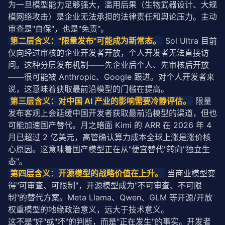
为一旦模型能力足够强大，滥用后果（生物武器设计、大规
模网络攻击）是企业无法承担的法律责任和舆论压力。主动
审查是"自保"，也是"免责"。
第二层含义："限量发布"可能成为新常态。
 Sol Ultra 目前
仅向经过审核的企业开发者开放，个人开发者无法直接访
问。这种分层发布机制——先企业后个人、先审核后开放
——很可能被 Anthropic、Google 跟进。对个人开发者来
说，这意味着获取最前沿模型的门槛在提高。
第三层含义：对中国 AI 产业的影响需要冷静评估。
 限量
发布客观上会延缓中国开发者获取最前沿模型的渠道，但也
可能加速国产替代。月之暗面 Kimi 的 ARR 在 2026 年 4 
月已超过 2 亿美元，高管确认算力成本全球上涨是涨价核
心原因。这意味着国产模型正在从"便宜替代"转向"独立生
态"。
第四层含义：开源模型的战略价值在上升。
 当商业模型变
得"可审查、可限制"，开源模型成为"不可审查、不可限
制"的替代方案。Meta Llama、Qwen、GLM 等开源/开放
权重模型的地缘政治意义，远大于技术意义。
这不是"好"或"坏"的判断，而是"正在发生"的事实。开发者