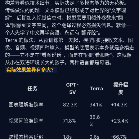
构差异看似技术细节，实际决定了
多模态
能力的天花板。
传统做法的问题：文本模型已经形成了对世界的"文字理
解"，后期加入视觉信息时，模型需要用额外参数来"翻
译"图像到文字空间，这个翻译过程必然损失信息。就像一
个人先学了中文再学英语，永远有"翻译腔"。
Terra 的做法：从
预训练
第一天起，模型同时接收文本、图
像、音频、视频四种输入。模型的底层表示本身就是
多模态
的——它不是在"看图说话"，而是在"同时看和听"。这就像
从小在双语环境长大的孩子，两种语言都是母语。
实际效果差异有多大？
GPT-
提升幅
任务
Terra
5V
度
图表理解准确率
82.3%
94.1%
+14.3%
88.6
视频问答准确率
71.8%
+23.4%
%
跨模态检索延迟
1.8s
0.6s
-66.7%