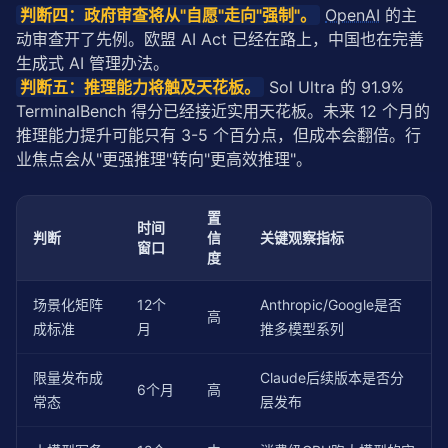
判断四：政府审查将从"自愿"走向"强制"。
OpenAI
 的主
动审查开了先例。欧盟 AI Act 已经在路上，中国也在完善
生成式 AI 管理办法。
判断五：推理能力将触及天花板。
 Sol Ultra 的 91.9% 
TerminalBench 得分已经接近实用天花板。未来 12 个月的
推理能力提升可能只有 3-5 个百分点，但成本会翻倍。行
业焦点会从"更强推理"转向"更高效推理"。
置
时间
判断
信
关键观察指标
窗口
度
场景化矩阵
12个
Anthropic/Google是否
高
成标准
月
推多模型系列
限量发布成
Claude后续版本是否分
6个月
高
常态
层发布