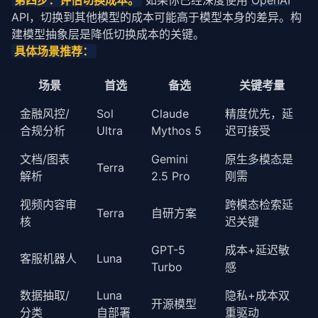
第四步：评估切换成本。
 如果你已经深度使用 
OpenAI
API，切换到其他模型的成本可能高于模型本身的差异。构
建模型抽象层是降低切换成本的关键。
具体场景推荐：
场景
首选
备选
关键考量
金融风控/
Sol
Claude
精度优先，延
合规分析
Ultra
Mythos 5
迟可接受
文档/图表
Gemini
原生
多模态
是
Terra
解析
2.5 Pro
刚需
视频内容审
跨模态检索延
Terra
自研方案
核
迟关键
GPT-5
成本+延迟敏
客服机器人
Luna
Turbo
感
数据抽取/
Luna
隐私+成本双
开源模型
分类
自部署
重驱动