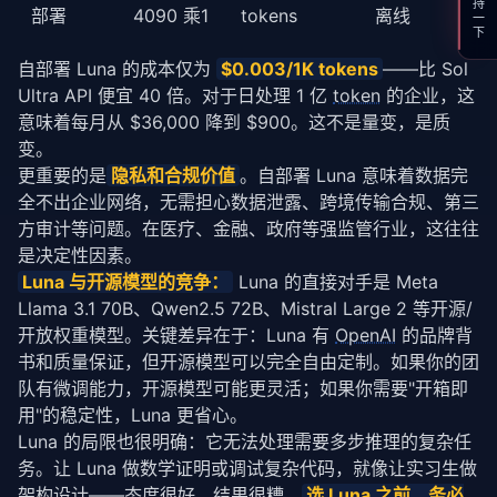
支持一下
部署
4090 乘1
tokens
离线
自部署 Luna 的成本仅为 
$0.003/1K tokens
——比 Sol 
Ultra API 便宜 40 倍。对于日处理 1 亿 
token
 的企业，这
意味着每月从 $36,000 降到 $900。这不是量变，是质
变。
更重要的是
隐私和合规价值
。自部署 Luna 意味着数据完
全不出企业网络，无需担心数据泄露、跨境传输合规、第三
方审计等问题。在医疗、金融、政府等强监管行业，这往往
是决定性因素。
Luna 与开源模型的竞争：
 Luna 的直接对手是 Meta 
Llama 3.1 70B、Qwen2.5 72B、Mistral Large 2 等开源/
开放权重模型。关键差异在于：Luna 有 
OpenAI
 的品牌背
书和质量保证，但开源模型可以完全自由定制。如果你的团
队有微调能力，开源模型可能更灵活；如果你需要"开箱即
用"的稳定性，Luna 更省心。
Luna 的局限也很明确：它无法处理需要多步推理的复杂任
务。让 Luna 做数学证明或调试复杂代码，就像让实习生做
架构设计——态度很好，结果很糟。
选 Luna 之前，务必