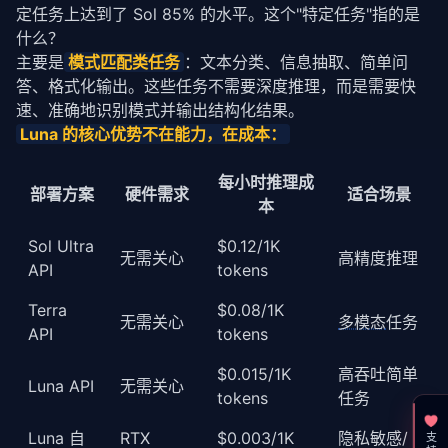
定任务上达到了 Sol 85% 的水平。这个"特定任务"指的是
什么？
主要是
模式匹配类任务
：文本分类、信息抽取、简单问
答、格式化输出。这些任务不需要深度推理，而是需要快
速、准确地识别模式并输出结构化结果。
Luna 的核心优势不在能力，在成本：
每小时推理成
部署方案
硬件需求
适合场景
本
Sol Ultra
$0.12/1K
无需关心
高精度推理
API
tokens
Terra
$0.08/1K
无需关心
多模态
任务
API
tokens
$0.015/1K
高吞吐简单
Luna API
无需关心
tokens
任务
Luna 自
RTX
$0.003/1K
隐私敏感/