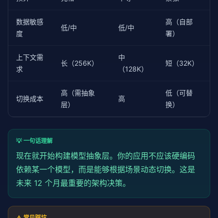
数据敏感
高（自部
低/中
低/中
度
署）
上下文需
中
长（256K）
短（32K）
求
（128K）
高（需抽象
低（可替
切换成本
高
层）
换）
💡 一句话理解
现在就开始构建模型抽象层。你的应用不应该硬编码
依赖某一个模型，而是能够根据场景动态切换。这是
未来 12 个月最重要的架构决策。
⚠️ 常见踩坑