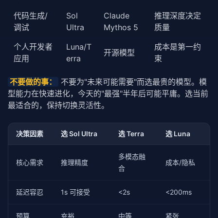
代码生成/
Sol
Claude
推理深度决定
调试
Ultra
Mythos 5
质量
个人开发者
Luna/T
成本是第一约
开源模型
应用
erra
束
不要做的事：
 不要为"未来可能需要"而选最贵的模型。模
型能力在快速进化，今天的"最强"半年后可能平庸。选当前
最适合的，保持切换灵活性。
决策因素
选 Sol Ultra
选 Terra
选 Luna
多模态融
核心需求
推理精度
成本/隐私
合
延迟容忍
1s 可接受
<2s
<200ms
预算
充裕
中等
紧张