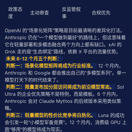
政策态
反监管叙
主动审查
合规优先
度
事
OpenAI
 的"场景化矩阵"策略是目前最清晰的差异化打法。
Anthropic 仍在"一个模型做到最好"的路线上，但这意味着
它在轻量部署和
多模态
融合两个方向上都有缺口。xAI 的 
Grok 走的是"生态绑定"路线，依赖 X 平台的流量优势。
未来 6-12 个月五个判断：
判断一：场景化模型矩阵将成为行业标准。
 12 个月内，
Anthropic 和 Google 都会推出自己的"多模型系列"。单一
模型打天下的时代结束了。
判断二：限量发布加分层访问将成为前沿模型常态。
 Sol 
Ultra 的企业优先策略不是特例，而是模板。6 个月内，
Anthropic 会对 Claude Mythos 的后续版本采用类似策
略。
判断三：轻量模型的性价比竞争将白热化。
 Luna 的成功
会引发一轮"小模型军备竞赛"。12 个月内，消费级 GPU 上
跑"够用"的模型将成为现实。