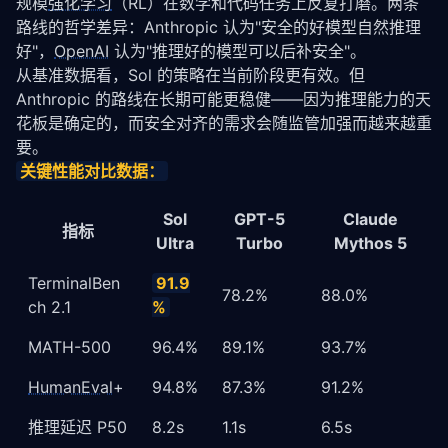
规模
强化学习
（RL）在数学和代码任务上反复打磨。两条
路线的哲学差异：Anthropic 认为"安全的好模型自然推理
好"，
OpenAI
 认为"推理好的模型可以后补安全"。
从基准数据看，Sol 的策略在当前阶段更有效。但 
Anthropic 的路线在长期可能更稳健——因为推理能力的天
花板是确定的，而安全对齐的需求会随监管加强而越来越重
要。
关键性能对比数据：
Sol
GPT-5
Claude
指标
Ultra
Turbo
Mythos 5
TerminalBen
91.9
78.2%
88.0%
ch 2.1
%
MATH-500
96.4%
89.1%
93.7%
HumanEval
+
94.8%
87.3%
91.2%
推理延迟 P50
8.2s
1.1s
6.5s