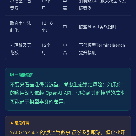
小模型军备
12个
中
消费级GPU跑大模型的实
竞赛
月
高
际案例
政府审查法
12-18
中
欧盟AI Act实施细则
制化
个月
推理触及天
12个
中
下代模型TerminalBench
花板
月
高
提升幅度
💡 一句话理解
不要只看基准得分选型。考虑生态锁定风险：如果你
的应用深度依赖
OpenAI
API，切换到其他模型的成本
可能高于模型本身的差异。
⚠️ 常见踩坑
xAI Grok 4.5 的'反监管叙事'虽然吸引眼球，但企业开