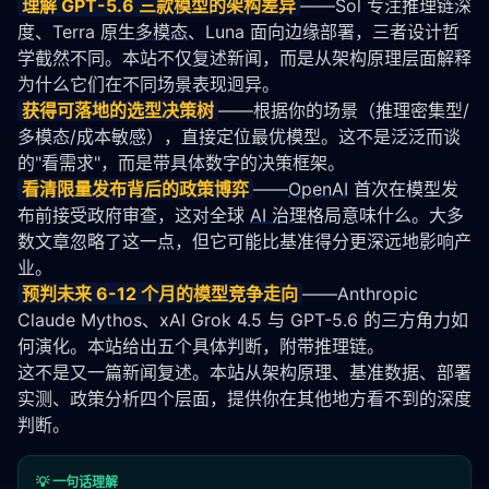
理解 GPT-5.6 三款模型的架构差异
——Sol 专注推理链深
度、Terra 原生
多模态
、Luna 面向边缘部署，三者设计哲
学截然不同。本站不仅复述新闻，而是从架构原理层面解释
为什么它们在不同场景表现迥异。
获得可落地的选型决策树
——根据你的场景（推理密集型/
多模态/成本敏感），直接定位最优模型。这不是泛泛而谈
的"看需求"，而是带具体数字的决策框架。
看清限量发布背后的政策博弈
——
OpenAI
 首次在模型发
布前接受政府审查，这对全球 
AI 治理
格局意味什么。大多
数文章忽略了这一点，但它可能比基准得分更深远地影响产
业。
预判未来 6-12 个月的模型竞争走向
——Anthropic 
Claude Mythos、xAI Grok 4.5 与 GPT-5.6 的三方角力如
何演化。本站给出五个具体判断，附带推理链。
这不是又一篇新闻复述。本站从架构原理、基准数据、部署
实测、政策分析四个层面，提供你在其他地方看不到的深度
判断。
💡 一句话理解