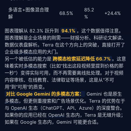
多语言+图像混合理
85.2
68.5%
+24.4%
解
%
图表理解从 82.3% 跃升到 
94.1%
，这个数据值得注意。
图表理解是企业场景的刚需——财报分析、科研论文解读、
数据仪表盘解析。Terra 在这个方向上的突破，直接打开了
企业级
多模态
应用的大门。
另一个被低估的能力是
跨模态检索延迟降低 66.7%
。这意
味着实时
多模态
搜索（比如"找出这段视频里提到价格的那
一秒"）变得实际可用，而不再需要离线批处理。对于视频
内容审核、在线教育、法律取证等场景，这是从"不可
用"到"可用"的质变。
对比 Google Gemini 的
多模态
方案：
 Gemini 也是原生
多模态
，但更侧重搜索和广告场景优化。Terra 的优势在于
与 
OpenAI
 生态（ChatGPT、API、Azure）的深度整合。
如果你的应用已经在 
OpenAI
 生态内，Terra 是无缝升级；
如果在 Google 生态内，Gemini 可能更合适。