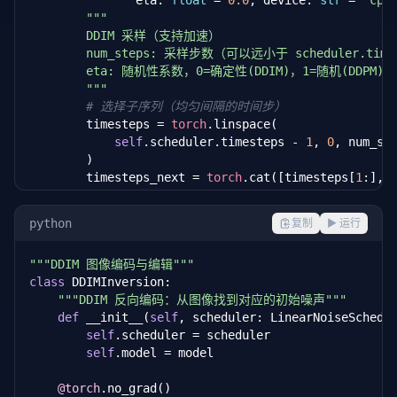
               eta: 
float
 = 
0.0
, device: 
str
 = 
'cpu
"""

        DDIM 采样（支持加速）

        num_steps: 采样步数（可以远小于 scheduler.times
        eta: 随机性系数，0=确定性(DDIM)，1=随机(DDPM)

        """
# 选择子序列（均匀间隔的时间步）
        timesteps = 
torch
.linspace(

self
.scheduler.timesteps - 
1
, 
0
, num_st
        )

        timesteps_next = 
torch
.cat([timesteps[
1
:], 
        x = 
torch
.randn(n_samples, *shape, device=de
python
复制
▶ 运行
for
 i, (t, t_next) 
in
 enumerate(zip(timestep
"""DDIM 图像编码与编辑"""
            t_batch = 
torch
.full((n_samples,), t, d
class
 DDIMInversion:

"""DDIM 反向编码：从图像找到对应的初始噪声"""
# 预测噪声
def
 __init__(
self
, scheduler: LinearNoiseSchedu
            eps_pred = 
self
.model(x, t_batch)

self
.scheduler = scheduler

self
.model = model

# 从 x_t 和 eps_pred 恢复 x_0 预测
            alpha_bar_t = 
self
.scheduler.alpha_bars[
@torch
.no_grad()

            alpha_bar_next = 
self
.scheduler.alpha_b