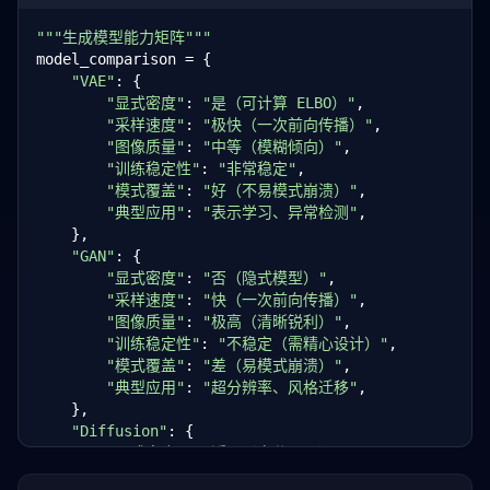
class
 VAE(GenerativeModel):

"""生成模型能力矩阵"""
"""变分自编码器：显式密度模型"""
model_comparison = {

def
 __init__(
self
, latent_dim: 
int
 = 
128
):

"VAE"
: {

self
.latent_dim = latent_dim

"显式密度"
: 
"是（可计算 ELBO）"
,

# 编码器 q(z|x) 和解码器 p(x|z)
"采样速度"
: 
"极快（一次前向传播）"
,

self
.encoder = 
nn
.Sequential(

"图像质量"
: 
"中等（模糊倾向）"
,

nn
.Conv2d(
3
, 
64
, 
4
, 
2
, 
1
), 
nn
.ReLU(),

"训练稳定性"
: 
"非常稳定"
,

nn
.Conv2d(
64
, 
128
, 
4
, 
2
, 
1
), 
nn
.ReLU(),

"模式覆盖"
: 
"好（不易模式崩溃）"
,

nn
.Flatten(),

"典型应用"
: 
"表示学习、异常检测"
,

        )

    },

self
.fc_mu = 
nn
.Linear(
128
 * 
8
 * 
8
, latent_d
"GAN"
: {

self
.fc_logvar = 
nn
.Linear(
128
 * 
8
 * 
8
, late
"显式密度"
: 
"否（隐式模型）"
,

self
.decoder = 
nn
.Sequential(

"采样速度"
: 
"快（一次前向传播）"
,

nn
.Linear(latent_dim, 
128
 * 
8
 * 
8
),

"图像质量"
: 
"极高（清晰锐利）"
,

nn
.Unflatten(
1
, (
128
, 
8
, 
8
)),

"训练稳定性"
: 
"不稳定（需精心设计）"
,

nn
.ConvTranspose2d(
128
, 
64
, 
4
, 
2
, 
1
), 
n
"模式覆盖"
: 
"差（易模式崩溃）"
,

nn
.ConvTranspose2d(
64
, 
3
, 
4
, 
2
, 
1
), 
nn
.S
"典型应用"
: 
"超分辨率、风格迁移"
,

        )

    },

"Diffusion"
: {

def
 reparameterize(
self
, mu: 
torch
.Tensor, logv
"显式密度"
: 
"近似（变分下界）"
,

"""重参数化技巧：z = mu + sigma * eps"""
"采样速度"
: 
"慢（多步迭代去噪）"
,

        std = 
torch
.exp(
0.5
 * logvar)
