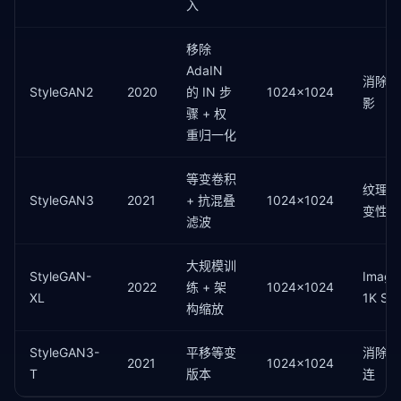
self
.to_rgb = 
nn
.Conv2d(channels, 
3
, 
1
)

入
def
 forward(
self
, z: 
torch
.Tensor, truncation: 
移除
        w = 
self
.mapping(z)

AdaIN
# 截断技巧（Truncation Trick）：向均值收缩
消除水
        w_avg = 
torch
.zeros(
1
, 
self
.w_dim, device=z
StyleGAN2
2020
的 IN 步
1024x1024
影
        w = w_avg + truncation * (w - w_avg)

骤 + 权
重归一化
        x = 
self
.const_input.expand(z.size(
0
), -
1
, 
for
 layer 
in
self
.synthesis:

等变卷积
if
 isinstance(layer, AdaIN):

纹理平
                x = layer(x, w)

StyleGAN3
2021
+ 抗混叠
1024x1024
变性
else
:

滤波
                x = layer(x)

return
torch
.tanh(
self
.to_rgb(x))

大规模训
StyleGAN-
Image
2022
练 + 架
1024x1024
def
 style_mixing(
self
, z1: 
torch
.Tensor, z2: 
to
XL
1K SO
                      cutoff_layer: 
int
 = 
4
) -> 
tor
构缩放
"""风格混合：z1 提供 coarse 风格，z2 提供 fine
        w1 = 
self
.mapping(z1)

StyleGAN3-
平移等变
消除纹
        w2 = 
self
.mapping(z2)

2021
1024x1024
T
版本
连
# 在 cutoff_layer 处切换风格
        w_mixed = 
torch
.cat([w1[:, :cutoff_layer], 