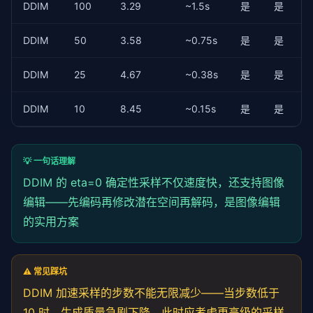
def
 __init__(
self
, sampler: DDIMSampler, inverte
for
 steps 
in
 [
1000
, 
500
, 
100
, 
50
, 
25
]:

DDIM
100
3.29
~1.5s
是
是
self
.sampler = sampler

    print(
f"  DDIM {steps:>4} 步: {'~' * max(1, ste
self
.inverter = inverter

DDIM
50
3.58
~0.75s
是
是
def
 edit(
self
, image: 
torch
.Tensor, edit_fn, nu
"""

DDIM
25
4.67
~0.38s
是
是
        编辑图像：编码 → 编辑潜在空间 → 解码

        edit_fn: 对初始噪声 x_T 进行操作的函数

DDIM
10
8.45
~0.15s
是
是
        """
# 1. 编码到噪声空间
        x_T = 
self
.inverter.invert(image, num_steps)
# 2. 编辑噪声
💡 一句话理解
        x_T_edited = edit_fn(x_T)

DDIM 的 eta=0 确定性采样不仅速度快，还支持图像
# 3. 从编辑后的噪声重新采样
# （注意：这里需要修改 sampler 从指定 x_T 开始
编辑——先编码再修改潜在空间再解码，是图像编辑
return
self
.sampler.sample_from_xt(x_T_edit
的实用方案
⚠️ 常见踩坑
DDIM 加速采样的步数不能无限减少——当步数低于
10 时，生成质量急剧下降，此时应考虑更高级的采样