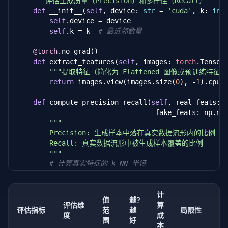
"""评估生成质量（Precision）和多样性（Recall）"""
@staticmethod
def
 __init__(
self
, device: 
str
 = 
'cuda'
, k: 
int
def
 calculate_fid(mu1: np.ndarray, sigma1: np.nd
self
.device = device

                      mu2: np.ndarray, sigma2: np.n
self
.k = k  
# 最近邻数量
"""计算 Fréchet 距离"""
        diff = mu1 - mu2

@torch
.no_grad()

        covmean, _ = linalg.sqrtm(sigma1 
@
 sigma2, 
def
 extract_features(
self
, images: 
torch
.Tensor)
if
 np.iscomplexobj(covmean):

"""提取特征（简化为 Flattened 图像或预训练特征）
            covmean = covmean.real

return
 images.view(images.size(
0
), -
1
).cpu()
        fid = diff.dot(diff) + np.trace(sigma1 + si
return
 max(
0
, fid)  
# FID 不应为负
def
 compute_precision_recall(
self
, real_feats: n
                                  fake_feats: np.nd
def
 evaluate(
self
, real_images: 
torch
.Tensor,

"""

                 fake_images: 
torch
.Tensor) -> 
floa
        Precision: 生成样本中落在真实数据流形内的比例

"""评估真实集和生成集的 FID"""
        Recall: 真实数据流形中被生成样本覆盖的比例

        real_feats = 
self
.extract_features(real_imag
        """
        fake_feats = 
self
.extract_features(fake_imag
# 计算真实特征的 k-NN 半径
from
 sklearn.neighbors 
import
 NearestNeighbo
        mu_real, sigma_real = real_feats.mean(
0
), n
        mu_fake, sigma_fake = fake_feats.mean(
0
), n
# 真实数据流形边界（用 k-NN 半径估计）
计
值
越?
        nn_real = NearestNeighbors(n_neighbors=
self
评估维
算
return
self
.calculate_fid(mu_real, sigma_re
评估指标
范
越
局限性
        dists_real, _ = nn_real.kneighbors(real_feat
度
成
围
好
        radii_real = dists_real[:, -
1
]  
# 每个真实样本
本