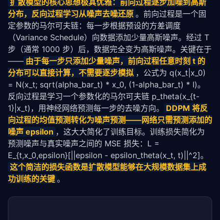
扩散模型
的核心思想极其优雅：前向过程逐步加噪到高斯
分布，反向过程学习从噪声去噪还原
。前向过程是一个固
定参数的马尔可夫链：每一步根据预设的方差调度
（Variance Schedule）向数据添加少量高斯噪声。经过 T 
步（通常 1000 步）后，数据完全变为高斯噪声。关键在于
——
由于每一步只添加少量噪声，前向过程任意时刻 t 的
分布可以直接计算，不需要逐步模拟
，公式为 q(x_t|x_0) 
= N(x_t; sqrt(alpha_bar_t) * x_0, (1-alpha_bar_t) * I)。
反向过程是学习一个参数化的马尔可夫链 p_theta(x_{t-
1}|x_t)，用神经网络预测每一步的去噪方向。
DDPM 将反
向过程的均值预测转化为噪声预测——网络只需预测添加的
噪声 epsilon
，这大大简化了训练目标。训练损失简化为
预测噪声与真实噪声之间的 MSE 损失：L = 
E_{t,x_0,epsilon}[||epsilon - epsilon_theta(x_t, t)||^2]。
这个简洁的损失函数是
扩散模型
能够在大规模数据集上成
功训练的关键
。