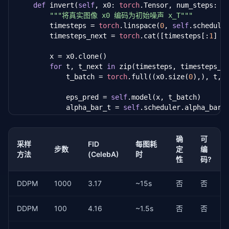
def
 invert(
self
, x0: 
torch
.Tensor, num_steps: 
i
"""将真实图像 x0 编码为初始噪声 x_T"""
            x0_pred = (x - 
torch
.sqrt(
1
 - alpha_bar
        timesteps = 
torch
.linspace(
0
, 
self
.schedule
            x0_pred = 
torch
.clamp(x0_pred, -
1.0
, 
1.
        timesteps_next = 
torch
.cat([timesteps[:
1
] -
if
 t_next < 
0
:

        x = x0.clone()

# 最后一步：直接返回 x0_pred
for
 t, t_next 
in
 zip(timesteps, timesteps_ne
                x = x0_pred

            t_batch = 
torch
.full((x0.size(
0
),), t, 
else
:

# 方向指向 x0 的分量
            eps_pred = 
self
.model(x, t_batch)

                dir_xt = 
torch
.sqrt(
1
 - alpha_bar_n
            alpha_bar_t = 
self
.scheduler.alpha_bars[
                    (
1
 - alpha_bar_t) / alpha_bar_t

            alpha_bar_next = 
self
.scheduler.alpha_b
                )) * eps_pred

# 随机分量（当 eta > 0 时）
# 反向 DDIM 步
确
可
                sigma = eta * 
torch
.sqrt((
1
 - alpha_
采样
FID
每图耗
            x0_pred = (x - 
torch
.sqrt(
1
 - alpha_bar
步数
定
编
                                         * (
1
 - alp
方法
(CelebA)
时
            dir_xt = 
torch
.sqrt(
1
 - alpha_bar_next) 
性
码?
                noise = 
torch
.randn_like(x) 
if
 eta 
            x = 
torch
.sqrt(alpha_bar_next) * x0_pred
                x = 
torch
.sqrt(alpha_bar_next) * x0_
DDPM
1000
3.17
~15s
否
否
return
 x

return
torch
.clamp(x, -
1.0
, 
1.0
)

DDPM
100
4.16
~1.5s
否
否
class
 ImageEditor:

"""基于 DDIM 的图像编辑器"""
# 速度对比