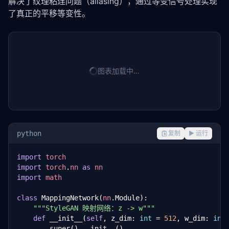
解决了纹理粘连问题（aliasing），通过等变信号处理实现
了真正的平移等变性。
图表加载中…
python
复制
▶ 运行
import
torch
import
torch
.
nn
as
nn
import
math
class
 MappingNetwork(
nn
.Module):

"""StyleGAN 映射网络：z -> w"""
def
 __init__(
self
, z_dim: 
int
 = 
512
, w_dim: 
int
        super().__init__()
