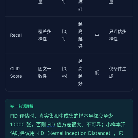
量
1]
越
量
"Stable Diffusion v1.4"
: 
9.63
,

"Stable Diffusion v2.1"
: 
7.71
,

好
"SDXL 1.0"
: 
6.64
,

}

越
覆盖多
[0,
高
只评估多
for
 model, fid 
in
 sorted(fid_benchmarks.items(), ke
Recall
中
    print(
f"  {model:<45} FID: {fid:.2f}"
样性
1]
越
样性
)
好
越
CLIP
图文一
[0,
高
仅条件生
低
Score
致性
∞)
越
成
好
💡 一句话理解
FID
评估时，真实集和生成集的样本量都应至少
10000 张，否则
FID
值方差很大、不可靠；小样本评
估时建议用 KID（Kernel Inception Distance），它