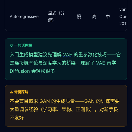
van d
显式（分
Autoregressive
慢
高
中
Oord e
解）
2017
💡 一句话理解
入门生成模型建议先理解
VAE
的重参数化技巧——它
是连接概率论与深度学习的桥梁，理解了
VAE
再学
Diffusion
会轻松很多
⚠️ 常见踩坑
不要盲目追求 GAN 的生成质量——GAN 的训练需要
大量调参经验（学习率、架构、正则化），对新手极
不友好