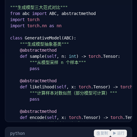
"""生成模型三大范式对比"""
from
 abc 
import
import
torch
import
torch
.
nn
as
nn
class
 GenerativeModel(ABC):

"""生成模型抽象基类"""
@abstractmethod
def
 sample(
self
, n: 
int
) -> 
torch
.Tensor:

"""从模型采样 n 个样本"""
pass
@abstractmethod
def
 likelihood(
self
, x: 
torch
.Tensor) -> 
torch
.T
"""计算样本对数似然（部分模型可计算）"""
pass
@abstractmethod
def
 encode(
self
, x: 
torch
.Tensor) -> 
torch
.Tenso
"""编码到潜在空间（如适用）"""
pass
python
复制
▶ 运行