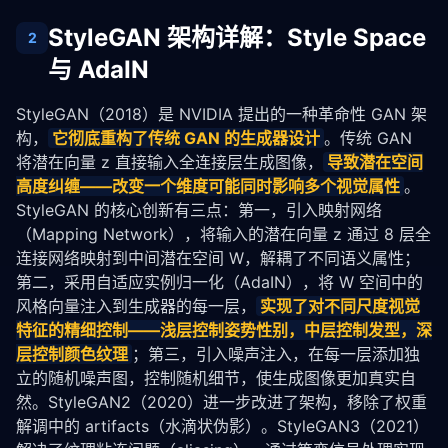
StyleGAN 架构详解：Style Space
2
与 AdaIN
StyleGAN（2018）是 NVIDIA 提出的一种革命性 GAN 架
构，
它彻底重构了传统 GAN 的生成器设计
。传统 GAN 
将潜在向量 z 直接输入全连接层生成图像，
导致潜在空间
高度纠缠——改变一个维度可能同时影响多个视觉属性
。
StyleGAN 的核心创新有三点：第一，引入映射网络
（Mapping Network），将输入的潜在向量 z 通过 8 层全
连接网络映射到中间潜在空间 W，解耦了不同语义属性；
第二，采用自适应实例归一化（AdaIN），将 W 空间中的
风格向量注入到生成器的每一层，
实现了对不同尺度视觉
特征的精细控制——浅层控制姿势性别，中层控制发型，深
层控制颜色纹理
；第三，引入噪声注入，在每一层添加独
立的随机噪声图，控制随机细节，使生成图像更加真实自
然。StyleGAN2（2020）进一步改进了架构，移除了权重
解调中的 artifacts（水滴状伪影）。StyleGAN3（2021）