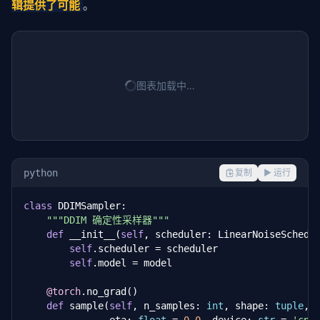
辑提供了可能
。
图表加载中…
python
复制
▶ 运行
class
 DDIMSampler:

"""DDIM 确定性采样器"""
def
 __init__(
self
, scheduler: LinearNoiseSchedu
self
.scheduler = scheduler

self
.model = model

@torch
.no_grad()

def
 sample(
self
, n_samples: 
int
, shape: 
tuple
, 