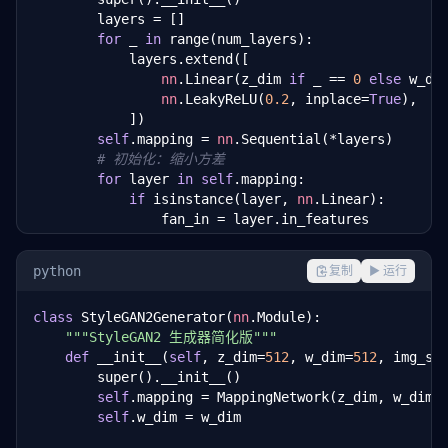
        layers = []

for
 _ 
in
 range(num_layers):

            layers.extend([

nn
.Linear(z_dim 
if
 _ == 
0
else
 w_dim
nn
.LeakyReLU(
0.2
, inplace=
True
),

            ])

self
.mapping = 
nn
.Sequential(*layers)

# 初始化：缩小方差
for
 layer 
in
self
.mapping:

if
 isinstance(layer, 
nn
.Linear):

                fan_in = layer.in_features

                layer.weight.data *= 
1.0
 / 
math
.sqrt
python
复制
▶ 运行
def
 forward(
self
, z: 
torch
.Tensor) -> 
torch
.Tens
"""归一化输入 + 映射"""
class
 StyleGAN2Generator(
nn
.Module):

        z = z / 
torch
.linalg.norm(z, dim=-
1
, keepdi
"""StyleGAN2 生成器简化版"""
return
self
.mapping(z)

def
 __init__(
self
, z_dim=
512
, w_dim=
512
, img_si
        super().__init__()

class
 AdaIN(
nn
.Module):

self
.mapping = MappingNetwork(z_dim, w_dim)

"""自适应实例归一化"""
self
.w_dim = w_dim

def
 __init__(
self
, channels: 
int
, w_dim: 
int
 = 
        super().__init__()
