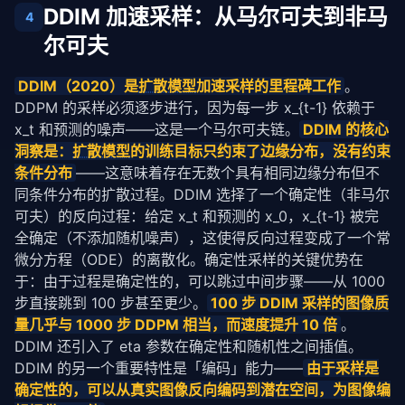
DDIM 加速采样：从马尔可夫到非马
4
尔可夫
DDIM（2020）是
扩散模型
加速采样的里程碑工作
。
DDPM 的采样必须逐步进行，因为每一步 x_{t-1} 依赖于 
x_t 和预测的噪声——这是一个马尔可夫链。
DDIM 的核心
洞察是：
扩散模型
的训练目标只约束了边缘分布，没有约束
条件分布
——这意味着存在无数个具有相同边缘分布但不
同条件分布的扩散过程。DDIM 选择了一个确定性（非马尔
可夫）的反向过程：给定 x_t 和预测的 x_0，x_{t-1} 被完
全确定（不添加随机噪声），这使得反向过程变成了一个常
微分方程（ODE）的离散化。确定性采样的关键优势在
于：由于过程是确定性的，可以跳过中间步骤——从 1000 
步直接跳到 100 步甚至更少。
100 步 DDIM 采样的图像质
量几乎与 1000 步 DDPM 相当，而速度提升 10 倍
。
DDIM 还引入了 eta 参数在确定性和随机性之间插值。
DDIM 的另一个重要特性是「编码」能力——
由于采样是
确定性的，可以从真实图像反向编码到潜在空间，为图像编