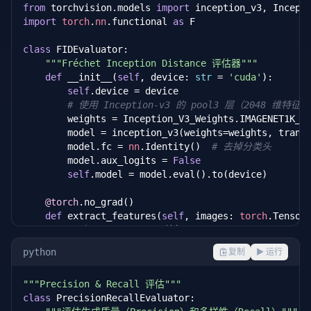
from
 torchvision.models 
import
import
torch
.
nn
.functional 
as
 F

class
 FIDEvaluator:

"""Fréchet Inception Distance 评估器"""
def
 __init__(
self
, device: 
str
 = 
'cuda'
):

self
.device = device

# 使用 Inception-v3 的 pool3 层（2048 维特征）
        weights = Inception_V3_Weights.IMAGENET1K_V1
        model = inception_v3(weights=weights, trans
        model.fc = 
nn
.Identity()  
# 去掉分类头
        model.aux_logits = 
False
self
.model = model.eval().to(device)

@torch
.no_grad()

def
 extract_features(
self
, images: 
torch
.Tensor)
"""提取 Inception 特征"""
# images: [N, 3, 299, 299], 范围 [0, 1]
python
复制
▶ 运行
        images = images.to(
self
.device)

        features = 
self
.model(images)  
# [N, 2048]
"""Precision & Recall 评估"""
return
 features.cpu().numpy()

class
 PrecisionRecallEvaluator:
