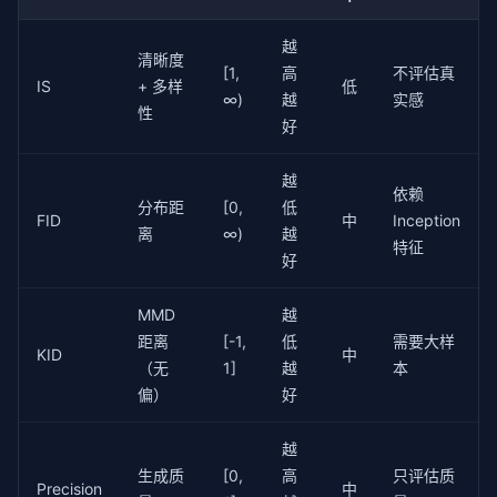
# 生成数据流形边界
越
        nn_fake = NearestNeighbors(n_neighbors=
清晰度
self
[1,
高
不评估真
        dists_fake, _ = nn_fake.kneighbors(fake_feat
IS
+ 多样
低
∞)
越
实感
        radii_fake = dists_fake[:, -
1
]

性
好
# Precision: 每个生成样本是否在真实流形内
        dists_fake_to_real, _ = nn_real.kneighbors(f
越
        precision = np.mean(dists_fake_to_real[:, 
0
依赖
分布距
[0,
低
FID
中
Inception
离
∞)
越
# Recall: 每个真实样本是否在生成了流形内
特征
        dists_real_to_fake, _ = nn_fake.kneighbors(r
好
        recall = np.mean(dists_real_to_fake[:, 
0
] < 
MMD
越
return
 float(precision), float(recall)

距离
[-1,
低
需要大样
KID
中
（无
1]
越
本
# 典型 FID 参考值
fid_benchmarks = {

偏）
好
"StyleGAN2 (FFHQ 1024x1024)"
: 
2.84
,

"StyleGAN3 (FFHQ 1024x1024)"
: 
2.43
,

越
"Guided Diffusion (ImageNet 256x256)"
: 
2.07
,

生成质
[0,
高
只评估质
"DALL-E 2"
: 
10.39
,

Precision
中