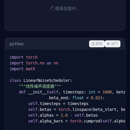
图表加载中…
python
复制
▶ 运行
import
torch
import
torch
.
nn
as
nn
import
math
class
 LinearNoiseScheduler:

"""线性噪声调度器"""
def
 __init__(
self
, timesteps: 
int
 = 
1000
, beta_
                 beta_end: 
float
 = 
0.02
):

self
.timesteps = timesteps

self
.betas = 
torch
.linspace(beta_start, beta
self
.alphas = 
1.0
 - 
self
.betas

self
.alpha_bars = 
torch
.cumprod(
self
.alphas