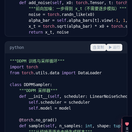
def
 add_noise(
self
, x0: 
torch
.Tensor, t: 
torch
.
"""前向加噪：一步得到 x_t（不需要逐步模拟）"""
        noise = 
torch
.randn_like(x0)

        alpha_bar = 
self
.alpha_bars[t].view(-
1
, 
1
, 
        x_t = 
torch
.sqrt(alpha_bar) * x0 + 
torch
.sq
return
 x_t, noise

def
 get_alpha_bar(
self
, t: 
torch
.Tensor) -> 
tor
python
复制
▶ 运行
return
self
.alpha_bars[t].view(-
1
, 
1
, 
1
, 
1
)

"""DDPM 训练与采样循环"""
class
 SimpleUNet(
nn
.Module):

import
torch
"""简化版 U-Net（扩散模型的去噪网络）"""
from
torch
.utils.data 
import
 DataLoader

def
 __init__(
self
, in_channels: 
int
 = 
3
, base_c
        super().__init__()

class
 DDPMSampler:

self
.time_embed = 
nn
.Sequential(

"""DDPM 采样器"""
nn
.Linear(
1
, base_channels * 
4
),

def
 __init__(
self
, scheduler: LinearNoiseSchedu
nn
.SiLU(),

self
.scheduler = scheduler

nn
.Linear(base_channels * 
4
, base_chann
self
.model = model

        )

# 编码器
@torch
.no_grad()

self
.enc1 = 
nn
.Conv2d(in_channels, base_cha
def
 sample(
self
, n_samples: 
int
, shape: 
tuple
, 
self
.enc2 = 
nn
.Conv2d(base_channels, base_c
"""从纯噪声逐步去噪生成样本"""