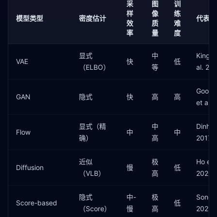
"图像质量"
: 
"极高（超越 GAN）"
,

采
图
训
        eps = 
torch
.randn_like(std)

"训练稳定性"
: 
"稳定（MLE 目标）"
,

样
像
练
return
 mu + eps * std

模型类型
密度估计
代表工
"模式覆盖"
: 
"极好"
,

效
质
难
"典型应用"
: 
"文本生成图像、视频生成"
,

率
量
度
def
 sample(
self
, n: 
int
) -> 
torch
.Tensor:

    },

        z = 
torch
.randn(n, 
self
.latent_dim)

"Flow"
: {

return
self
.decoder(z)

显式
中
Kingm
VAE
"显式密度"
: 
"是（精确似然）"
快
,

低
（ELBO）
等
al. 20
"采样速度"
: 
"中等（可逆网络）"
,

def
 likelihood(
self
, x: 
torch
.Tensor) -> 
torch
.T
"图像质量"
: 
"中高"
,

        mu, logvar = 
self
._encode(x)

"训练稳定性"
: 
"稳定"
,

Goodf
        recon = 
self
.decoder(
self
.reparameterize(mu,
GAN
隐式
快
高
高
"模式覆盖"
: 
"好"
,

# 重构损失（高斯假设下的负对数似然）
et al.
"典型应用"
: 
"密度估计、可逆编辑"
,

return
 -
nn
.MSELoss(reduction=
'none'
)(recon,
    },

显式（精
中
Dinh et
}

Flow
中
中
确）
高
2017
print(
f"{'模型':<12} | {'质量':<6} | {'速度':<6} | {
print(
"-"
 * 
40
近似
极
Ho et a
Diffusion
慢
低
for
 name, props 
in
 model_comparison.items():

（VLB）
高
2020
    print(
f"{name:<12} | {props['图像质量']:<14} | 
隐式
中-
极
Song e
Score-based
低
（Score）
慢
高
2021