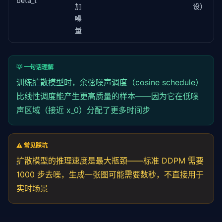
beta_t
加
设）
噪
量
💡 一句话理解
训练
扩散模型
时，余弦噪声调度（cosine schedule）
比线性调度能产生更高质量的样本——因为它在低噪
声区域（接近 x_0）分配了更多时间步
⚠️ 常见踩坑
扩散模型
的推理速度是最大瓶颈——标准 DDPM 需要
1000 步去噪，生成一张图可能需要数秒，不直接用于
实时场景