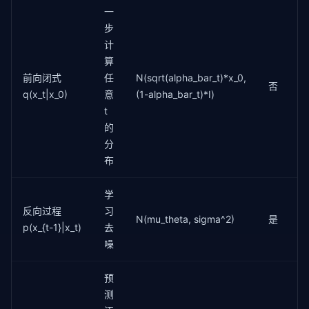
else
:

一
                x = mean

步
计
return
torch
.clamp(x, -
1.0
, 
1.0
)

算
# 训练循环示例
前向闭式
任
N(sqrt(alpha_bar_t)*x_0,
否
def
 train_diffusion(model, dataloader, scheduler, e
q(x_t|x_0)
意
(1-alpha_bar_t)*I)
    optimizer = 
torch
.optim.AdamW(model.parameters(
t
for
 epoch 
in
 range(epochs):

的
for
 x0 
in
 dataloader:

分
            x0 = x0.cuda()

# 随机采样时间步
布
            t = 
torch
.randint(
0
, scheduler.timestep
# 前向加噪（一步到位）
学
            x_t, noise = scheduler.add_noise(x0, t)

反向过程
习
# 预测噪声
N(mu_theta, sigma^2)
是
p(x_{t-1}|x_t)
去
            predicted_noise = model(x_t, t)

# MSE 损失
噪
            loss = 
nn
.MSELoss()(predicted_noise, noi
            optimizer.zero_grad()

预
            loss.backward()

测
            optimizer.step()
