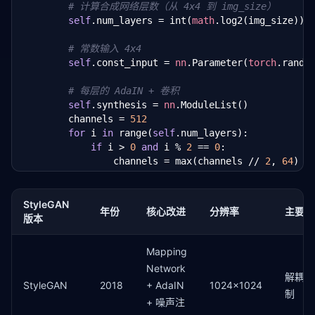
# 计算合成网络层数（从 4x4 到 img_size）
self
.norm = 
nn
.InstanceNorm2d(channels, aff
self
.num_layers = int(
math
.log2(img_size)) 
self
.style_scale = 
nn
.Linear(w_dim, channels
self
.style_bias = 
nn
.Linear(w_dim, channels)
# 常数输入 4x4
# 初始化：输出接近 1 和 0
self
.const_input = 
nn
.Parameter(
torch
.randn
nn
.init.zeros_(
self
.style_scale.weight)

nn
.init.ones_(
self
.style_scale.bias)

# 每层的 AdaIN + 卷积
nn
.init.zeros_(
self
.style_bias.weight)

self
.synthesis = 
nn
.ModuleList()

nn
.init.zeros_(
self
.style_bias.bias)

        channels = 
512
for
 i 
in
 range(
self
.num_layers):

def
 forward(
self
, x: 
torch
.Tensor, w: 
torch
.Ten
if
 i > 
0
and
 i % 
2
 == 
0
:

"""AdaIN: norm(x) * scale(w) + bias(w)"""
                channels = max(channels // 
2
, 
64
)

        normalized = 
self
.norm(x)

self
.synthesis.extend([

        scale = 
self
.style_scale(w).view(x.size(
0
),
nn
.Conv2d(channels, channels, 
3
, pa
        bias = 
self
.style_bias(w).view(x.size(
0
), -
                AdaIN(channels, w_dim),

StyleGAN
return
 normalized * scale + bias
年份
核心改进
分辨率
主要突
nn
.LeakyReLU(
0.2
, inplace=
True
),

版本
nn
.Conv2d(channels, channels, 
3
, pa
                AdaIN(channels, w_dim),

Mapping
nn
.LeakyReLU(
0.2
, inplace=
True
),

Network
nn
.Upsample(scale_factor=
2
) 
if
 i < 
解耦风
StyleGAN
2018
+ AdaIN
1024x1024
            ])

制
+ 噪声注