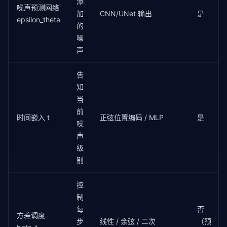
添
if
 epoch % 
10
 == 
0
:

噪声预测网络
            print(
f"Epoch {epoch}, Loss: {loss.item
加
CNN/UNet 输出
是
epsilon_theta
的
噪
声
告
知
当
前
时间嵌入 t
正弦位置编码 / MLP
是
噪
声
级
别
控
制
每
否
方差调度
步
线性 / 余弦 / 二次
（预