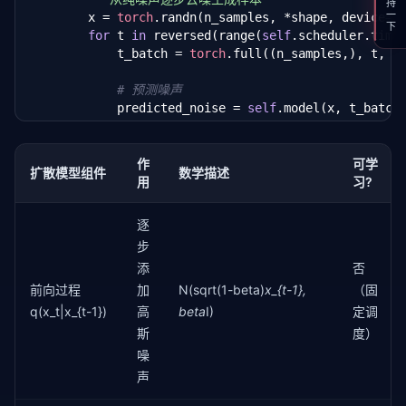
支持一下
self
.enc3 = 
nn
.Conv2d(base_channels * 
2
, ba
        x = 
torch
.randn(n_samples, *shape, device=de
# 解码器
for
 t 
in
 reversed(range(
self
.scheduler.times
self
.dec3 = 
nn
.ConvTranspose2d(base_channel
            t_batch = 
torch
.full((n_samples,), t, d
self
.dec2 = 
nn
.ConvTranspose2d(base_channel
self
.dec1 = 
nn
.ConvTranspose2d(base_channel
# 预测噪声
self
.pool = 
nn
.MaxPool2d(
2
)

            predicted_noise = 
self
.model(x, t_batch)
self
.up = 
nn
.Upsample(scale_factor=
2
, mode=
# 提取调度参数
def
 forward(
self
, x: 
torch
.Tensor, t: 
torch
.Ten
            alpha = 
self
.scheduler.alphas[t]

作
可学
        t_emb = 
self
.time_embed(t.float().unsqueeze
扩散模型组件
数学描述
            alpha_bar = 
self
.scheduler.alpha_bars[t]
用
习?
        e1 = 
torch
.relu(
self
.enc1(x) + t_emb)

            beta = 
self
.scheduler.betas[t]

        e2 = 
torch
.relu(
self
.enc2(
self
.pool(e1)) + t
        e3 = 
torch
.relu(
self
.enc3(
self
.pool(e2)) + t
逐
# 反向步（DDPM 更新公式）
        d3 = 
torch
.relu(
self
.dec3(e3) + e2 + t_emb)

步
            mean = (
1.0
 / 
torch
.sqrt(alpha)) * (

        d2 = 
torch
.relu(
self
.dec2(
self
.up(d3)) + e1 
添
否
                x - (beta / 
torch
.sqrt(
1
 - alpha_bar
        d1 = 
self
.dec1(
self
.up(d2))

            )

前向过程
加
N(sqrt(1-beta)
x_{t-1},
（固
return
 d1  
# 预测的噪声
            variance = beta

q(x_t|x_{t-1})
高
beta
I)
定调
斯
度）
# 除了最后一步，都添加噪声
噪
if
 t > 
0
:

声
                noise = 
torch
.randn_like(x)

                x = mean + 
torch
.sqrt(variance) * no