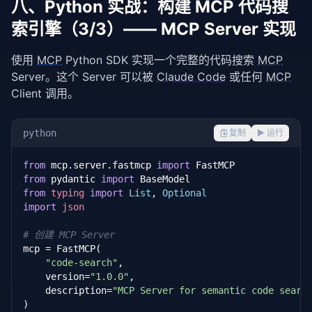
八、Python 实战：构建 MCP 代码搜
def
 _compute_idf(
self
):

索引擎（3/3）—— MCP Server 实现
        n_docs = len(
self
.documents)

        doc_freq = Counter()

使用 
MCP
 Python SDK 实现一个完整的代码搜索 
MCP
for
 doc 
in
self
.documents:

Server。这个 Server 可以被 
Claude Code
 或任何 
MCP
            tokens = set(
self
._tokenize(doc))

Client 调用。
for
 token 
in
 tokens:

                doc_freq[token] += 
1
python
复制
▶ 运行
for
 token, freq 
in
 doc_freq.items():

self
.idf[token] = 
math
.log((n_docs + 
1
)
from
 mcp.server.fastmcp 
import
from
 pydantic 
import
def
 _compute_tfidf_matrix(
self
):

from
typing
import
List
, 
Optional
for
 doc 
in
self
.documents:

import
json
            tokens = 
self
._tokenize(doc)

            tf = Counter(tokens)

# 创建 MCP Server
            total = len(tokens) 
or
1
mcp = FastMCP(

"code-search"
,

            tfidf = {}

    version=
"1.0.0"
,

for
 term, count 
in
 tf.items():

    description=
"MCP Server for semantic code searc
                tf_val = count / total

)

                idf_val = 
self
.idf.get(term, 
1.0
)
