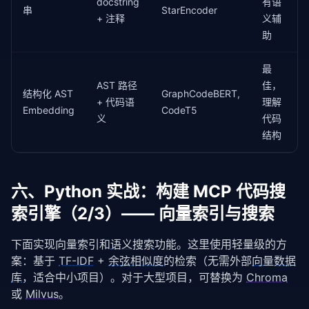
docstring
有语
串
StarEncoder
+ 注释
义辅
# 提取文件级 import
        imports = [n.names[
0
].name 
for
 n 
in
 ast.walk
助
if
 isinstance(n, ast.Import)]

for
 chunk 
in
 file_chunks:

最
            chunk.imports = imports

AST 路径
佳，
结构化 AST
GraphCodeBERT,
+ 代码语
理解
self
.chunks.extend(file_chunks)

Embedding
CodeT5
return
 file_chunks

义
代码
结构
def
 _extract_function(
self
, node: ast.FunctionDe
                          filepath: 
str
, lines: 
Lis
        start = node.lineno - 
1
        end = node.end_lineno or (start + 
1
)

六、Python 实战：构建 MCP 代码搜
        docstring = ast.get_docstring(node)

索引擎（2/3）—— 向量索引与搜索
return
 CodeChunk(

            filepath=filepath,

下面实现向量索引和
语义搜索
功能。这里使用轻量级的方
            chunk_type=
"function"
,

案：基于 
TF-IDF
 + 
余弦相似度
的检索（无需外部
向量数据
            name=node.name,

库
，适合中小项目）。对于大型项目，可替换为 
Chroma
            source_code=
'\n'
.join(lines[start:end]),
或 
Milvus
。
            line_start=node.lineno,
