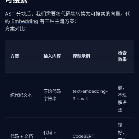
self
.chunks: 
List
[CodeChunk] = []

AST 分块后，我们需要将代码块转换为可搜索的向量。代
def
 parse_file(
self
, filepath: 
str
) -> 
List
[Code
码 
Embedding
 有三种主流方案：
"""解析单个 Python 文件，提取函数和类"""
方案对比：
with
 open(filepath, 
'r'
, encoding=
'utf-8'
) 
            source = f.read()

try
:

检索
            tree = ast.parse(source, filename=filepa
方案
输入内容
模型示例
效果
except
 SyntaxError:

return
 []

        source_lines = source.split(
'\n'
)

一
        file_chunks = []

般，
原始代码
text-embedding-
纯代码文本
不理
for
 node 
字符串
in
 ast.walk(tree):

3-small
解语
if
 isinstance(node, ast.FunctionDef):

法
                chunk = 
self
._extract_function(node,
                file_chunks.append(chunk)

elif
 isinstance(node, ast.ClassDef):

较
                chunk = 
self
._extract_class(node, fi
代码 +
好，
                file_chunks.append(chunk)

代码 + 文档
CodeBERT,