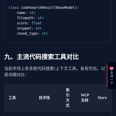
                tfidf[term] = tf_val * idf_val

class
 CodeSearchResult(BaseModel):

    name: 
str
self
.tfidf_matrix.append(tfidf)

    filepath: 
str
    score: 
float
def
 search(
self
, query: 
str
, top_k: 
int
 = 
10
) -
    snippet: 
str
"""语义搜索代码"""
    chunk_type: 
str
        query_tokens = 
self
._tokenize(query)

        query_tfidf = Counter()

@mcp
async
def
 code_search(

for
 token 
in
 query_tokens:

    query: 
str
,

九、主流代码搜索工具对比
            idf_val = 
self
.idf.get(token, 
1.0
)

    repo_path: 
str
 = 
"."
,

            query_tfidf[token] = idf_val  
# 假设查询
    top_k: 
int
 = 
10
,

当前市场上有多款代码搜索/上下文工具，各有优劣。以下
    chunk_types: 
Optional
[
List
[
str
]] = 
None
# 计算每个文档与查询的余弦相似度
支持一下
是详细对比：
) -> 
str
:

        scores = []

"""

for
 i, doc_tfidf 
in
 enumerate(
self
.tfidf_mat
    在代码库中执行语义搜索。

            score = 
self
._cosine_similarity(query_tf
索
if
 score > 
0
:

引
MCP
    Args:

工具
技术栈
Stars
                chunk = 
self
.chunk_map[i]

方
支持
        query: 自然语言搜索查询（如 "处理用户认证的函数"）
                scores.append(SearchResult(

式
        repo_path: 代码库路径（默认当前目录）

                    chunk_name=chunk.name,

        top_k: 返回结果数量（默认 10）

                    filepath=chunk.filepath,
