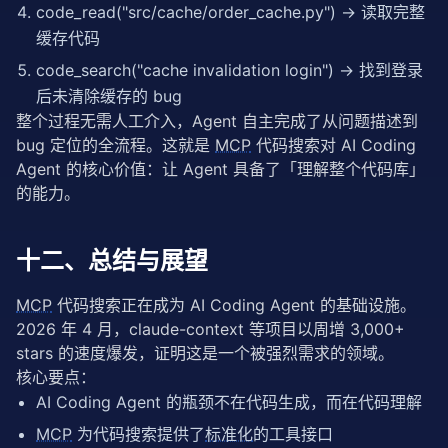
    Returns:

code_read("src/cache/order_cache.py") → 读取完整
        代码内容，带行号

缓存代码
    """
code_search("cache invalidation login") → 找到登录
with
 open(filepath, 
'r'
, encoding=
'utf-8'
) 
as
 f:
        lines = f.readlines()

后未清除缓存的 bug
整个过程无需人工介入，Agent 自主完成了从问题描述到 
    selected = lines[line_start - 
1
:line_end]

bug 定位的全流程。这就是 
MCP
 代码搜索对 AI Coding 
    numbered = [
f"{i + line_start:4d} | {line.rstri
Agent 的核心价值：让 Agent 具备了「理解整个代码库」
for
 i, line 
in
 enumerate(selected)]

的能力。
return
f"📄 {filepath} (行 {line_start}-{line_en
# 启动 MCP Server
十二、总结与展望
if
 __name__ == 
"__main__"
:

    mcp.run()
MCP
 代码搜索正在成为 AI Coding Agent 的基础设施。
2026 年 4 月，claude-context 等项目以周增 3,000+ 
stars 的速度爆发，证明这是一个被强烈需求的领域。
核心要点：
AI Coding Agent 的瓶颈不在代码生成，而在代码理解
MCP
为代码搜索提供了
标准化
的工具接口