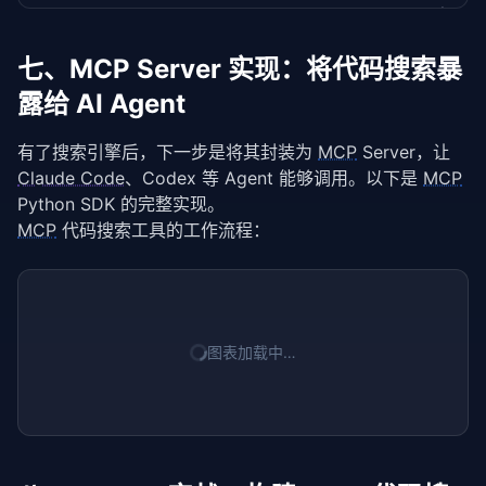
"""从函数/类名和文档字符串提取关键词"""
self
.tfidf_matrix: 
List
[
dict
] = []  
# 每个文档
        keywords = []

def
 build_index(
if
 docstring:

self
, chunks):

七、MCP Server 实现：将代码搜索暴
            keywords.extend(docstring.lower().split(
"""从代码块构建搜索索引"""
露给 AI Agent
        keywords.append(node.name.lower())

for
 i, chunk 
in
 enumerate(chunks):

return
# 合并代码 + 文档串 + 关键词作为搜索文本
 list(set(keywords))

            text = 
f"{chunk.source_code} {chunk.doc
有了搜索引擎后，下一步是将其封装为 
MCP
 Server，让 
def
 index_directory(
self
.documents.append(text)

self
, dir_path: 
str
, patter
Claude Code
、Codex 等 Agent 能够调用。以下是 
MCP
"""索引整个目录"""
self
.chunk_map[i] = chunk

Python SDK 的完整实现。
for
 py_file 
in
 Path(dir_path).rglob(pattern)
MCP
 代码搜索工具的工作流程：
# 计算 IDF
self
.parse_file(str(py_file))

return
self
._compute_idf()

self
.chunks

# 使用示例
# 计算 TF-IDF 矩阵
if
 __name__ == 
self
._compute_tfidf_matrix()

"__main__"
:

    splitter = ASTCodeSplitter()

图表加载中…
    chunks = splitter.index_directory(
def
 _tokenize(
self
, text: 
str
) -> 
"./src"
List
[
str
)

]:

    print(
"""简单的代码分词：按非字母数字字符分割"""
f"索引完成: 共 {len(chunks)} 个代码块"
)

for
 c 
import
in
 chunks[:
re
5
]:

        print(
# 保留 camelCase 和 snake_case 的语义
f"  [{c.chunk_type}] {c.name} in {c.f
        tokens = 
re
.findall(r
'[a-zA-Z_][a-zA-Z0-9_]
return
 tokens
