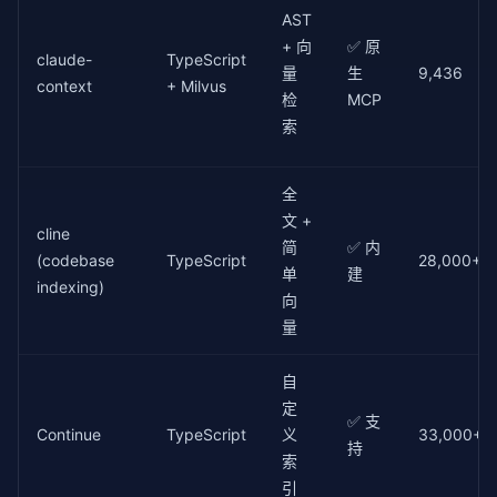
        chunk_types: 过滤代码块类型（可选，如 ["function
                    score=score,

AST
                    snippet=chunk.source_code[:
200
]

    Returns:

+ 向
✅ 原
                ))

claude-
TypeScript
        JSON 格式的搜索结果，包含代码片段、文件路径和相关
量
生
9,436
context
+ Milvus
    """
        scores.sort(key=
lambda
检
 x: x.score, reverse=
MCP
# 1. AST 分块
return
 scores[:top_k]

索
from
 ast_parser 
import
 ASTCodeSplitter

    splitter = ASTCodeSplitter()

def
 _cosine_similarity(
self
, vec1: 
Counter
, vec
    chunks = splitter.index_directory(repo_path)

"""计算两个 TF-IDF 向量的余弦相似度"""
全
        all_terms = set(vec1.keys()) | set(vec2.keys
文 +
# 2. 类型过滤
cline
if
 chunk_types:

简
✅ 内
        dot = sum(vec1.get(t, 
0
) * vec2.get(t, 
0
) 
f
(codebase
TypeScript
28,000+
        chunks = [c 
for
 c 
in
 chunks 
if
 c.chunk_type
单
建
        norm1 = 
math
.sqrt(sum(v2 
for
 v 
in
 vec1.value
indexing)
        norm2 = 
math
.sqrt(sum(v2 
for
 v 
in
 vec2.value
向
# 3. 构建索引并搜索
量
from
 search_engine 
import
 CodeSearchEngine

if
 norm1 == 
0
or
 norm2 == 
0
:

    engine = CodeSearchEngine()

return
0.0
    engine.build_index(chunks)

自
return
 dot / (norm1 * norm2)

定
✅ 支
    results = engine.search(query, top_k=top_k)

# 使用示例
Continue
TypeScript
义
33,000+
持
if
 __name__ == 
"__main__"
:

索
# 4. 格式化为 JSON
# 假设已从 ASTCodeSplitter 获得 chunks
引
    output = [
