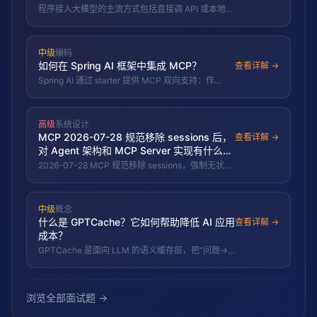
程序接入大模型的主流方式包括直接调 API 或本地推
理、用框架/SDK、Function Calling 工具调用、
MCP 标准化接工具、RAG 接知识、结构化输出对接
业务，并需处理流式、超时重试、限流、降级与可观
中级
编码
测。
如何在 Spring AI 框架中集成 MCP？
查看详解 →
Spring AI 通过 starter 提供 MCP 双向支持：作
Client 把远端 tools 自动注册为 ToolCallback 供模
型调用，作 Server 把本地 @Tool 暴露成服务，传输
支持 stdio/SSE/Streamable HTTP。
高级
系统设计
MCP 2026-07-28 规范移除 sessions 后，
查看详解 →
对 Agent 架构和 MCP Server 实现有什么影
响？工程上如何迁移？
2026-07-28 MCP 规范移除 sessions，强制无状态
化。Server 不再维护会话状态，每次请求自包含；
Agent 需在请求中携带完整上下文；安全审计和负载
均衡简化；有状态 Server 需重建。Snowflake
中级
概念
Cortex AI Gateway 是无状态 MCP 企业级实现典
什么是 GPTCache？它如何帮助降低 AI 应用
范。
查看详解 →
成本？
GPTCache 是面向 LLM 的语义缓存层，把"问题→
回答"缓存，新请求先做语义相似度匹配，命中即返
回缓存答案，从而省 token、降延迟、扛并发。
浏览全部面试题 →