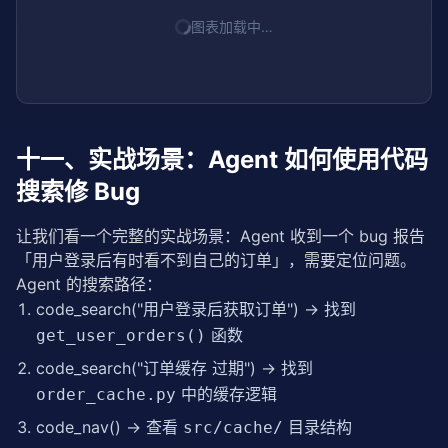
                extension = 
"    "
if
 is_last 
else
图表加载中…
else
:

                extension = 
""
if
 entry.is_dir() 
and
 depth < max_depth:
                lines.append(build_tree(entry, dept
十一、实战场景：Agent 如何使用代码
return
"\n"
.join(filter(
None
, lines))

搜索修 Bug
    tree = build_tree(Path(repo_path), 
0
)

return
f"📁 {repo_path}\n{tree}"
让我们看一个完整的实战场景：Agent 收到一个 bug 报告
@mcp
「用户登录后有时看不到自己的订单」，需要定位问题。
async
def
 code_read(filepath: 
str
, line_start: 
int
 
Agent 的搜索路径：
"""

code_search("用户登录后获取订单") → 找到
    读取指定文件的代码内容。

函数
get_user_orders()
    Args:

code_search("订单缓存 过期") → 找到
        filepath: 文件路径

中的缓存逻辑
order_cache.py
        line_start: 起始行号（1-based）

        line_end: 结束行号（1-based）

code_nav() → 查看
目录结构
src/cache/