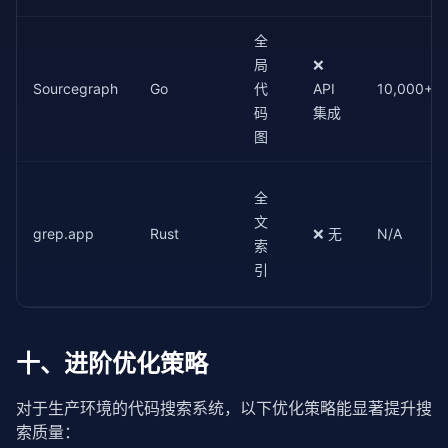
# chunks = splitter.index_directory("./src")
        {

"name"
: r.chunk_name 
if
 hasattr(r, 
'chu
全
# engine = CodeSearchEngine()
"filepath"
: r.filepath,

# engine.build_index(chunks)
局
❌
"score"
: round(r.score, 
3
),

Sourcegraph
Go
代
API
10,000+
"snippet"
: r.snippet[:
500
],

# 模拟搜索结果
码
集成
"chunk_type"
: r.chunk_type 
if
 hasattr(r
    results = [

        }

图
        SearchResult(
"authenticate_user"
, 
"src/auth
for
 r 
in
 results

        SearchResult(
"UserSession"
, 
"src/models.py"
    ]

        SearchResult(
"login_handler"
, 
"src/handlers
全
    ]

return
json
.dumps(output, ensure_ascii=
False
, i
文
grep.app
Rust
❌ 无
N/A
    print(
"搜索结果："
)

索
@mcp
for
 r 
in
 results:

引
async
def
 code_nav(

        print(
f"  [{r.score:.2f}] {r.chunk_name} in
    repo_path: 
str
 = 
"."
,

        print(
f"    {r.snippet}"
)

    max_depth: 
int
 = 
3
        print()
) -> 
str
:

"""

十、进阶优化策略
    浏览代码库的目录结构。

对于生产环境的代码搜索系统，以下优化策略能显著提升搜
    Args:

索质量：
        repo_path: 代码库路径
