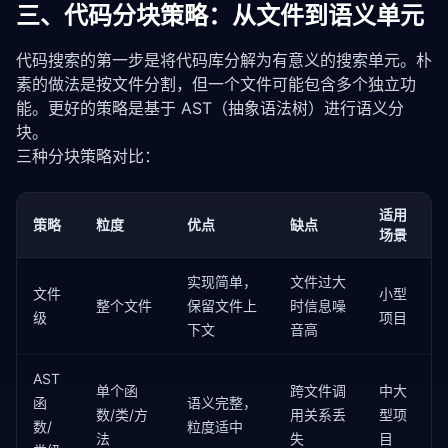
三、代码分块策略：从文件到语义单元
代码搜索的第一步是将代码库分解为有意义的搜索单元。朴
素的做法是按文件分割，但一个文件可能包含多个独立功
能。更好的策略是基于 AST（抽象语法树）进行语义分
块。
三种分块策略对比：
适用
策略
粒度
优点
缺点
场景
实现简单，
文件过大
文件
小型
整个文件
保留文件上
时信息噪
级
项目
下文
音高
AST
单个函
跨文件调
中大
函
语义完整，
数/类/方
用关系丢
型项
数/
粒度适中
法
失
目