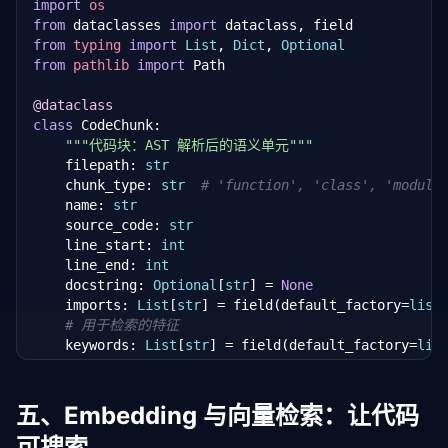
import
os
from
 dataclasses 
import
from
typing
import
List
, 
Dict
, 
Optional
from
pathlib
import
 Path

@dataclass
class
 CodeChunk:

"""代码块：AST 解析后的语义单元"""
    filepath: 
str
    chunk_type: 
str
# 'function', 'class', 'module
    name: 
str
    source_code: 
str
    line_start: 
int
    line_end: 
int
    docstring: 
Optional
[
str
] = 
None
    imports: 
List
[
str
] = field(default_factory=
list
)
# 用于检索的特征
    keywords: 
List
[
str
] = field(default_factory=
lis
class
 ASTCodeSplitter:

"""基于 AST 的 Python 代码分块器"""
五、Embedding 与向量检索：让代码
可搜索
def
 __init__(
self
):
