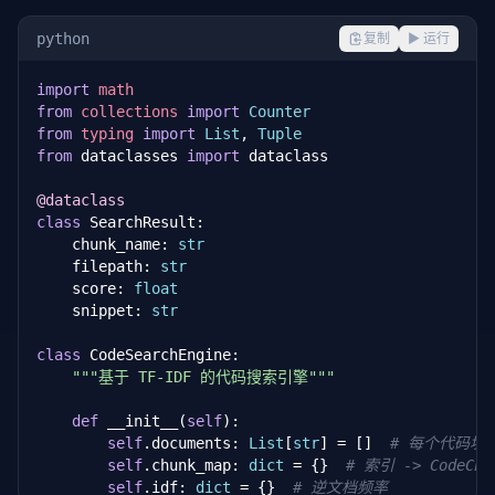
            line_end=node.end_lineno 
or
 node.lineno,
            docstring=docstring,

python
复制
▶ 运行
            keywords=
self
._extract_keywords(node, do
        )

import
math
from
def
collections
 _extract_class(
import
self
Counter
, node: ast.ClassDef,

                       filepath: 
from
typing
import
List
, 
Tuple
str
, lines: 
List
[
s
        start = node.lineno - 
from
 dataclasses 
import
 dataclass

1
        end = node.end_lineno or (start + 
1
)

        docstring = ast.get_docstring(node)

@dataclass
class
 SearchResult:

    chunk_name: 
return
 CodeChunk(

str
            filepath=filepath,

    filepath: 
str
            chunk_type=
    score: 
float
"class"
,

            name=node.name,

    snippet: 
str
            source_code=
'\n'
.join(lines[start:end]),
            line_start=node.lineno,

class
 CodeSearchEngine:

            line_end=node.end_lineno 
"""基于 TF-IDF 的代码搜索引擎"""
or
 node.lineno,
            docstring=docstring,

            keywords=
def
 __init__(
self
self
):

._extract_keywords(node, do
        )

self
.documents: 
List
[
str
] = []  
# 每个代码块
self
.chunk_map: 
dict
 = {}  
# 索引 -> CodeChu
def
 _extract_keywords(
self
.idf: 
dict
 = {}  
self
# 逆文档频率
, node, docstring: 
Op