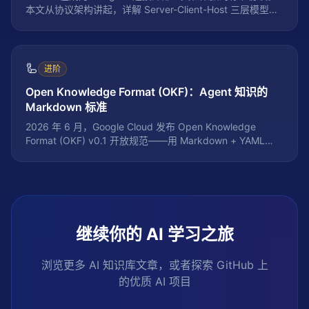
本文从协议架构讲起，详解 Server-Client-Host 三层模型、
JSON-RPC 通信机制、资源/工具/提示词三大能力，并附带
完整的 Python MCP Server 实现、Claude Desktop MCP
配置实战、以及与传统 API 集成的全面对比。2026 年 6 月
更新：新增 MCP 2.1 新特性（能力协商、流式执行、安全沙
🦾
进阶
箱）及与 A2A/AGUI 协议栈的关系。
Open Knowledge Format (OKF)：Agent 知识的
Markdown 标准
2026 年 6 月，Google Cloud 发布 Open Knowledge
Format (OKF) v0.1 开放规范——用 Markdown + YAML
frontmatter 标准化 AI Agent 的组织知识存储与共享。OKF
灵感来自 Andrej Karpathy 的 llm-wiki 模式，每个概念一个
Markdown 文件，互相链接形成知识图谱，替代 RAG 的碎
片化知识检索。Google Cloud Knowledge Catalog 已原生
支持 OKF 导入，标志着 Agent 基础设施从「各自为战」走
向「标准化互操作」。本文系统解析 OKF 的设计哲学、技术
继续你的 AI 学习之旅
规范、与 AGENTS.md/MCP 的生态定位，以及对 AI Agent
开发者的实际影响。
浏览更多 AI 知识库文章，或者探索 GitHub 上
的优质 AI 项目