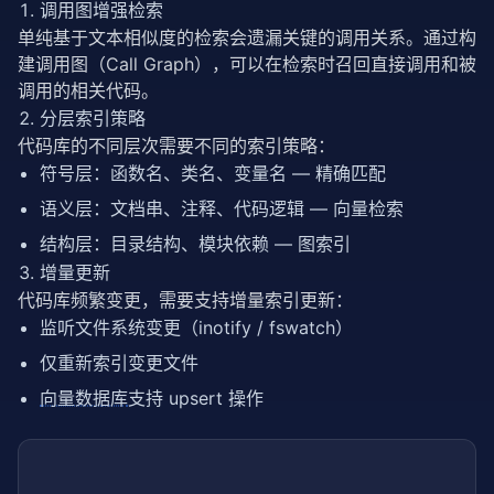
        max_depth: 最大目录深度

调用图增强检索
单纯基于文本相似度的检索会遗漏关键的调用关系。通过构
    Returns:

建调用图（Call Graph），可以在检索时召回直接调用和被
        代码库的树状结构

调用的相关代码。
    """
分层索引策略
from
pathlib
import
 Path

代码库的不同层次需要不同的索引策略：
def
 build_tree(path: Path, depth: 
int
, prefix: 
符号层：函数名、类名、变量名 — 精确匹配
if
 depth > max_depth:

return
""
语义层：文档串、注释、代码逻辑 — 向量检索
结构层：目录结构、模块依赖 — 图索引
        lines = []

        entries = sorted(path.iterdir(), key=
增量更新
lambda
代码库频繁变更，需要支持增量索引更新：
for
 i, entry 
in
 enumerate(entries):

监听文件系统变更（inotify / fswatch）
if
 entry.name.startswith((
'.git'
, 
'__py
continue
仅重新索引变更文件
向量数据库
支持 upsert 操作
            is_last = (i == len(entries) - 
1
)

            connector = 
"└── "
if
 is_last 
else
"├──
            lines.append(
f"{prefix}{connector}{entr
if
 entry.is_dir():
