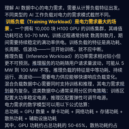
理解 AI 数据中心的电力需求，需要从计算负载特征出发。
不同类型的 AI 工作负载对电力的需求模式截然不同。
训练负载（Training Workload）是电力需求最大的场
景
。一个拥有 10,000 块 H100 GPU 的训练集群，其峰值
功耗可达 50-70 MW。训练过程通常持续 数周到数月，期
间需要持续稳定的满功率供电。训练负载的特征是高功耗、
长周期、低波动——一旦开始训练，就不应中断。
推理负载（Inference Workload）的功率需求相对较小但
更不可预测。
推理服务
的功耗随用户请求量波动，可能从 5 
MW 到 100 MW 不等。推理负载的特征是中等功耗、持续
运行、高波动——需要电力供应能够快速响应负载变化。
混合负载数据中心需要同时支持训练和推理，其电力需求
规
划
最为复杂。这类数据中心通常采用分区供电
策略
：训练区
配置大功率稳定电源，推理区配置弹性可调节电源。
电力需求的数学模型可以用以下公式估算：
总功耗 = GPU 数量 × 单卡功耗 + 网络功耗 + 存储功耗 + 
散热功耗 + 辅助设施功耗
其中，GPU 功耗约占总功耗的 50-65%，散热功耗约占 