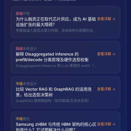
高级
开放
为什么融资正在取代芯片供应，成为 AI 基础
查看详解 →
设施扩张的最大障碍？
考察候选人能否从算力供需、资本结构与部署形态三
个层面解释 AI 基础设施瓶颈的迁移：从「买不到
GPU」到「融不到钱」，以及这对推理基础设施选型
（每瓦 token、模块化部署）的含义。
高级
系统设计
解释 Disaggregated Inference 的
查看详解 →
prefill/decode 分离原理及硬件选型权衡
Disaggregated Inference 将 LLM 推理的 prefill（计
算密集型）和 decode（内存密集型+延迟敏感型）
分配到不同硬件。Prefill 用高 FLOPS 硬件
（GPU/LPU），decode 用高带宽低延迟硬件
中级
系统设计
（HBM/LPU）。OLIX DX-1 $312M B 轮验证专用
比较 Vector RAG 和 GraphRAG 的适用场
decode 芯片商业可行性。
查看详解 →
景，给出选型决策树
GraphRAG 使用图结构（知识图谱/实体关系图）替
代纯向量检索。ICLR 2026 基准验证：多跳推理、实
体关系查询场景 GraphRAG 优于 Vector RAG，简单
语义相似度场景 Vector RAG 更优。选型判据：数据
中级
概念
是否有明确的实体关系结构、是否需要多跳推理。
Samsung zHBM 与传统 HBM 架构的核心区
查看详解 →
别是什么？它试图解决什么问题？