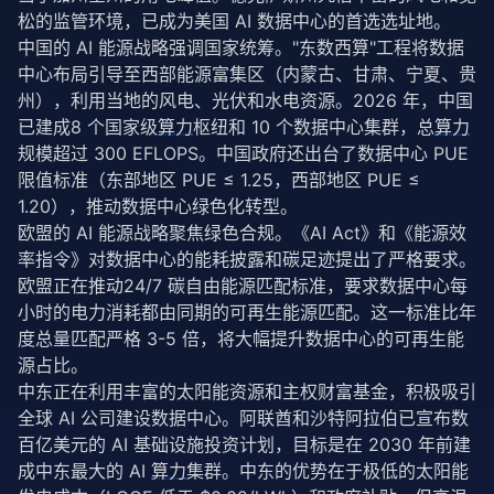
松的监管环境，已成为美国 AI 数据中心的首选选址地。
中国的 AI 能源战略强调国家统筹。"东数西算"工程将数据
中心布局引导至西部能源富集区（内蒙古、甘肃、宁夏、贵
州），利用当地的风电、光伏和水电资源。2026 年，中国
已建成8 个国家级
算力
枢纽和 10 个数据中心集群，总
算力
规模超过 300 EFLOPS。中国政府还出台了数据中心 PUE 
限值标准（东部地区 PUE ≤ 1.25，西部地区 PUE ≤ 
1.20），推动数据中心绿色化转型。
欧盟的 AI 能源战略聚焦绿色合规。《AI Act》和《能源效
率指令》对数据中心的能耗披露和碳足迹提出了严格要求。
欧盟正在推动24/7 碳自由能源匹配标准，要求数据中心每
小时的电力消耗都由同期的可再生能源匹配。这一标准比年
度总量匹配严格 3-5 倍，将大幅提升数据中心的可再生能
源占比。
中东正在利用丰富的太阳能资源和主权财富基金，积极吸引
全球 AI 公司建设数据中心。阿联酋和沙特阿拉伯已宣布数
百亿美元的 AI 基础设施投资计划，目标是在 2030 年前建
成中东最大的 AI 
算力
集群。中东的优势在于极低的太阳能