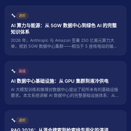
🔧
进阶
AI 算力与能源：从 5GW 数据中心到绿色 AI 的完整
知识体系
2026 年，Anthropic 与 Amazon 签署 250 亿美元算力大
单，规划 5GW 数据中心集群——相当于 5 座核电站的输出
功率。AI 算力需求正以指数级速度增长，但能源供应、散热
能力和碳排放已经成为限制 AI 发展的硬约束。本文系统梳理
AI 算力与能源的完整知识体系：从数据中心能耗原理、PUE
指标、液冷技术，到绿色 AI 算法优化、碳足迹计算和未来可
🔧
高级
持续 AI 路径。
AI 数据中心基础设施：从 GPU 集群到液冷供电
AI 大模型训练和推理对数据中心提出了前所未有的基础设施
要求。本文系统讲解 AI 数据中心的完整基础设施体系：从
GPU 集群架构到高速互联网络，从液冷散热到供电系统，从
存储架构到物理安全，帮助你理解支撑大模型运行的底层物
理基础设施。
🔧
进阶
RAG 2026：从混合搜索到检索栈专用化的演进