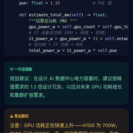
    pue: 
float
 = 
1.15
# PUE 值
def
 estimate_total_mw(
self
) -> 
float
:

"""估算总功耗（MW）"""
        gpu_power_w = 
self
.gpu_count * 
self
.gpu_tdp_
# IT 设备总功耗（GPU + 网络 + 存储）
        it_power_w = gpu_power_w * (
1
 + 
self
.networ
# 总功耗 = IT 功耗 × PUE
        total_power_w = it_power_w * 
self
.pue

return
 total_power_w / 
1
_000_000

def
 breakdown(
self
) -> 
dict
:

💡 一句话理解
"""功耗构成拆解"""
规划
建议：在设计 AI 数据中心电力容量时，建议按峰
        gpu = 
self
.gpu_count * 
self
.gpu_tdp_watts

        network = gpu * 
值需求的 1.3 倍设计冗余，以应对未来 GPU 功耗增长
self
.network_factor

        storage = gpu * 
self
.storage_factor

和集群扩容需求。
        it_total = gpu + network + storage

        cooling = it_total * (
self
.pue - 
1
)

        total = it_total * 
self
.pue

return
 {

⚠️ 常见踩坑
'gpu_mw'
: gpu / 
1
_000_000,

注意：GPU 功耗正在快速上升——H100 为 700W，
'network_mw'
: network / 
1
_000_000,
