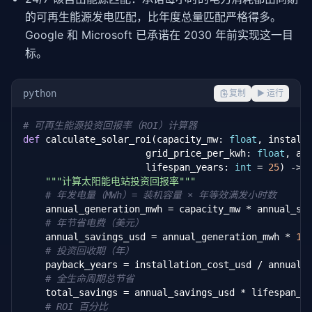
的可再生能源发电匹配，比年度总量匹配严格得多。
Google 和 Microsoft 已承诺在 2030 年前实现这一目
标。
python
复制
▶ 运行
# 可再生能源投资回报率（ROI）计算器
def
 calculate_solar_roi(capacity_mw: 
float
, install
                      grid_price_per_kwh: 
float
, an
                      lifespan_years: 
int
 = 
25
) -> 
"""计算太阳能电站投资回报率"""
# 年发电量（MWh）= 装机容量 × 年等效满发小时数
    annual_generation_mwh = capacity_mw * annual_su
# 年节省电费（美元）
    annual_savings_usd = annual_generation_mwh * 
10
# 投资回收期（年）
    payback_years = installation_cost_usd / annual_s
# 全生命周期总节省
    total_savings = annual_savings_usd * lifespan_ye
# ROI 百分比