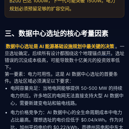
B200
已达 1000W，下一代可能突破 1500W。电力
'storage_mw'
: storage / 
1
_000_000,

'cooling_mw'
: cooling / 
1
_000_000,

规划
必须预留足够的扩容空间。
'total_mw'
: total / 
1
_000_000,

'pue'
: 
self
.pue

        }

三、数据中心选址的核心考量因素
# 示例：10,000 块 H100 GPU 的电力需求
estimator = DatacenterPowerEstimator(gpu_count=
10
_0
数据中心选址是 AI 能源基础设施
规划
中最关键的决策
。一
print(
f"总功耗: {estimator.estimate_total_mw():.1f} 
print(
f"构成: {estimator.breakdown()}"
)
旦选址确定，后续所有设计都围绕这个地理锚点
展开
。选址
错误的沉没成本极高，可能导致数十亿美元的投资效率低
下。
第一要素：电力可用性。这是 AI 数据中心选址的首要条
件。选址区域必须满足以下要求：
电网容量充足：当地电网能够提供 50-500 MW 的持续
电力供应。许多地区的电网无法直接支持大型 AI 数据中
心，需要新建变电站和输电线路。
电力价格竞争力：AI 数据中心的全生命周期成本中电力
占比最高。理想选址的电价应低于 $0.04/kWh。作为对
比，加州平均电价约 $0.22/kWh，而德州风电和中东太