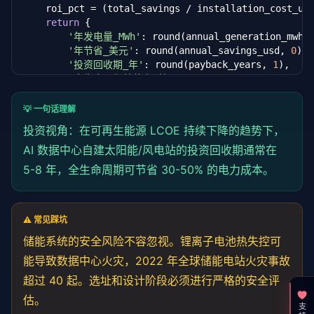
    roi_pct = (total_savings / installation_cost_us
return
 {

'年发电量_MWh'
: round(annual_generation_mwh,
'年节省_美元'
: round(annual_savings_usd, 
0
),

'投资回收期_年'
: round(payback_years, 
1
),

'全生命周期总节省_美元'
: round(total_savings, 
'ROI_百分比'
: round(roi_pct, 
1
)

    }

💡 一句话理解
投资视角：在可再生能源 LCOE 持续下降的趋势下，
# 示例：200 MW 太阳能电站
result = calculate_solar_roi(

AI 数据中心自建太阳能/风电站的投资回收期通常在
    capacity_mw=
200
,

5-8 年，全生命周期可节省 30-50% 的电力成本。
    installation_cost_usd=
180
_000_000,

    grid_price_per_kwh=
0.08
,

    annual_sun_hours=
1800
,

    lifespan_years=
25
⚠️ 常见踩坑
储能系统的安全风险不容忽视。锂离子电池热失控可
for
 k, v 
in
 result.items():

能导致数据中心火灾，2022 年全球储能电站火灾事故
    print(
f"{k}: {v}"
)
超过 40 起。选址和设计阶段必须进行严格的安全评
估。