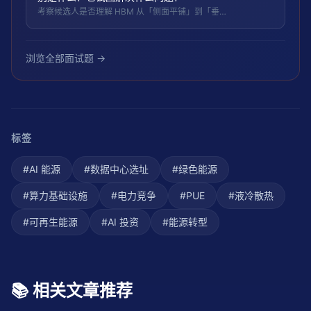
考察候选人是否理解 HBM 从「侧面平铺」到「垂直
堆叠」的架构变化：互连距离、带宽密度、封装面积
三个维度的差异，以及 zHBM 作为概念模型的成熟
度边界。
浏览全部面试题 →
标签
#
AI 能源
#
数据中心选址
#
绿色能源
#
算力基础设施
#
电力竞争
#
PUE
#
液冷散热
#
可再生能源
#
AI 投资
#
能源转型
📚 相关文章推荐