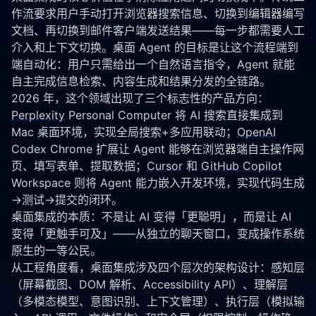
作流要求用户手动打开浏览器搜索信息、切换到编辑器编写
文档、再切换到邮件客户端发送结果——每一步都需要人工
介入和上下文切换。桌面 Agent 的目标是让这个流程端到
端自动化：用户只需给出一个自然语言指令，Agent 就能
自主完成信息检索、内容生成和结果分发的全链路。
2026 年，这个领域出现了三个标志性的产品方向：
Perplexity
 Personal Computer 将 AI 搜索直接集成到
Mac 桌面环境，实现全局搜索+多应用联动；
OpenAI
Codex Chrome 扩展让 Agent 能够在浏览器端自主操作网
页、填写表单、提取数据；
Cursor
 和 
GitHub Copilot
Workspace 则将 Agent 能力嵌入开发环境，实现代码生成
→测试→提交的闭环。
桌面集成的本质：不是让 AI 变得「更聪明」，而是让 AI 
变得「更触手可及」——从独立的聊天窗口，变成操作系统
原生的一等公民。
从工程角度看，桌面集成涉及四个层次的架构设计：感知层
（屏幕截图、DOM 解析、Accessibility API）、理解层
（多模态模型、意图识别、上下文管理）、执行层（模拟输