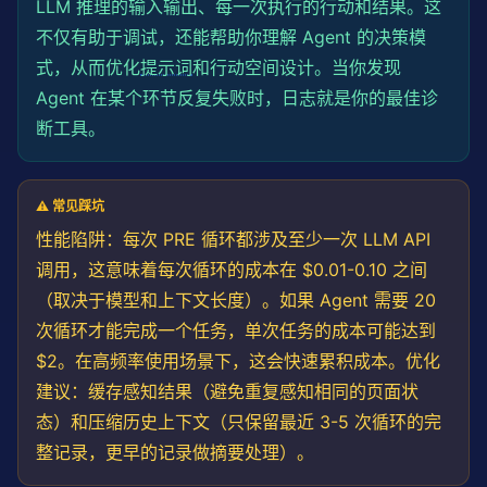
LLM 推理的输入输出、每一次执行的行动和结果。这
}

不仅有助于调试，还能帮助你理解 Agent 的决策模
class
 DesktopAgent {

式，从而优化
提示词
和行动空间设计。当你发现
private
 openai: OpenAI;

Agent 在某个环节反复失败时，日志就是你的最佳诊
private
 browser: Browser;

断工具。
private
 state: AgentState;

constructor
(config: { openaiApiKey: 
string
; browse
this
.openai = 
new
OpenAI
({ apiKey: config.openai
⚠️ 常见踩坑
this
.browser = config.browser;

this
.state = {

性能陷阱：每次 PRE 循环都涉及至少一次 LLM API
      history: [],

调用，这意味着每次循环的成本在 $0.01-0.10 之间
      currentCycle: 
0
,

（取决于模型和上下文长度）。如果 Agent 需要 20
      taskCompleted: 
false
,

      taskFailed: 
false
,

次循环才能完成一个任务，单次任务的成本可能达到
    };

$2。在高频率使用场景下，这会快速累积成本。优化
  }

建议：缓存感知结果（避免重复感知相同的页面状
async
run
(instruction: 
string
, config: PRELoopCon
态）和压缩历史上下文（只保留最近 3-5 次循环的完
console
.
log
(
`[Agent] 开始执行任务: "${instruction
整记录，更早的记录做摘要处理）。
while
 (!
this
.state.taskCompleted && !
this
.state.