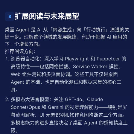
this
.state.currentCycle++;

扩展阅读与未来展望
if
 (
this
.state.currentCycle > config.maxCycles
8
this
.state.taskFailed = 
true
;

this
.state.failureReason = 
`达到最大循环次数 (${c
桌面 Agent 是 AI 从「内容生成」向「行动执行」演进的关
break
;

键一步。理解这个领域的发展脉络，有助于把握 AI 应用的
      }

下一个增长方向。
// 步骤 1: 感知 (Perception)
推荐阅读方向：
const
 perception = 
await
this
.
perceive
();

浏览器自动化：深入学习 Playwright 和 Puppeteer 的
console
.
log
(
`[Agent] Cycle ${this.state.cur
高级特性——包括网络拦截、Service Worker 操控、
Web 组件测试和多页面协调。这些工具不仅是桌面 
// 步骤 2: 推理 (Reasoning)
const
 reasoning = 
await
this
.
reason
(

Agent 的基础，也是自动化测试和数据采集的核心工
        instruction,

具。
        perception,

this
.state.history

多模态大语言模型：关注 GPT-4o、Claude 
      );

Sonnet/Opus 和 Gemini 的视觉理解能力——特别是屏
console
.
log
(
`[Agent] Cycle ${this.state.cur
幕截图解析、UI 元素识别和操作意图推断这三个方面。
多模态能力的进步直接决定了桌面 Agent 的感知精度上
// 步骤 3: 执行 (Execution)
const
 result = 
await
this
.
execute
(reasoning.ac
限。