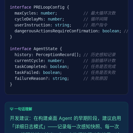
interface
 PRELoopConfig {

  maxCycles: 
number
;           
// 最大循环次数
  cycleDelayMs: 
number
;        
// 循环间隔
  userInstruction: 
string
;     
// 用户指令
  dangerousActionsRequireConfirmation: 
boolean
; 
//
}

interface
 AgentState {

  history: PerceptionRecord[]; 
// 历史感知记录
  currentCycle: 
number
;        
// 当前循环计数
  taskCompleted: 
boolean
;      
// 任务是否完成
  taskFailed: 
boolean
;         
// 任务是否失败
  failureReason?: 
string
;      
// 失败原因
}

interface
 PerceptionRecord {

  cycle: 
number
;

  timestamp: 
number
;

💡 一句话理解
  perception: 
Record
<
string
, 
any
>;

开发建议：在构建桌面 Agent 的早期阶段，建议启用
  reasoning: 
string
;

  action: AgentAction;

「详细日志模式」——记录每一次感知快照、每一次
  result: ExecutionResult;
