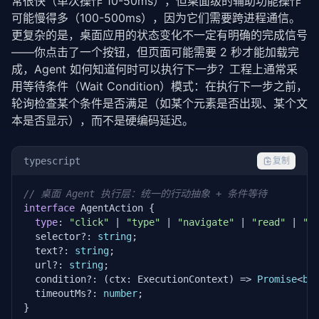
常很快（单次操作 10-50ms），但桌面级的辅助功能操作
可能慢得多（100-500ms），因为它们需要跨进程通信。
更复杂的是，桌面应用的状态变化不一定有明确的完成信号
——你点击了一个按钮，但页面可能需要 2 秒才能加载完
成，Agent 如何知道何时可以执行下一步？工程上通常采
用等待条件（Wait Condition）模式：在执行下一步之前，
轮询检查某个条件是否满足（如某个元素是否出现、某个文
本是否显示），而不是硬编码延迟。
typescript
复制
// 桌面 Agent 执行层：统一的行动抽象 + 条件等待
interface
 AgentAction {

type
: 
"click"
 | 
"type"
 | 
"navigate"
 | 
"read"
 | 
"w
  selector?: 
string
;

  text?: 
string
;

  url?: 
string
;

  condition?: (ctx: ExecutionContext) => 
Promise
<
bo
  timeoutMs?: 
number
;

}
