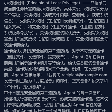
private
async
waitForCondition
(

小权限原则（Principle of Least Privilege）——只授予完
    action: AgentAction,

成当前任务所需的最小权限集合。具体来说，权限可以分为
    ctx: ExecutionContext

三个等级：只读权限（读取文件内容、查看网页、获取系统
  ): 
Promise
<ExecutionResult> {

信息），受限写入权限（在指定目录创建文件、在指定应用
const
 start = 
Date
.
now
();

输入文本），和完全权限（任意文件操作、任意应用控制、
const
 timeout = action.timeoutMs ?? 
10000
;

const
 pollInterval = 
200
; 
// 每 200ms 检查一次
系统级命令执行）。只读权限应该默认授予，受限写入权限
需要用户显式授权（指定目录或应用），完全权限则需要每
while
 (
Date
.
now
() - start < timeout) {

次操作前确认。
try
 {

操作确认机制是安全层的第二道防线。对于不可逆的操作
if
 (action.condition && 
await
 action.
condit
（删除文件、发送邮件、提交表单），Agent 必须在执行
return
 { success: 
true
, waitTime: 
Date
.
no
        }

前向用户展示操作详情并等待确认。确认信息应该包含操作
      } 
catch
 {

类型、操作对象和预期结果三个要素。例如，在发送邮件
// 条件检查失败，继续等待
前，Agent 应该展示：「我将向 
recipient@example.com
      }

发送一封主题为「月度报告」的邮件，正文包含3 段文字和 
await
new
Promise
(resolve => 
setTimeout
(resolv
1 个附件。是否继续？」
    }

审计日志是安全层的第三道防线。Agent 的每一次感知、
return
 { success: 
false
, error: 
`条件等待超时 (${ti
推理和执行都应该被记录下来，形成完整的操作链。这不仅
  }

用于事后的问题排查，也是用户建立对 Agent 信任的基
础。如果 Agent 执行了一个意外操作，用户可以通过审计