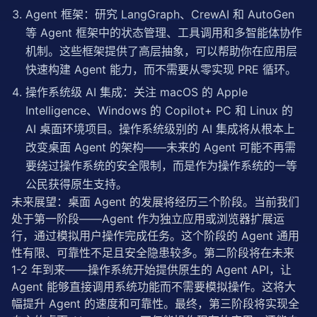
Agent 框架：研究 
LangGraph
、
CrewAI
 和 AutoGen 
// 记录完整的历史
this
.state.history.
push
({

等 Agent 框架中的状态管理、工具调用和多
智能体
协作
        cycle: 
this
.state.currentCycle,

机制。这些框架提供了高层抽象，可以帮助你在应用层
        timestamp: 
Date
.
now
(),

快速构建 Agent 能力，而不需要从零实现 PRE 循环。
        perception,

        reasoning: reasoning.summary,

操作系统级 AI 集成：关注 macOS 的 Apple 
        action: reasoning.action,

Intelligence、Windows 的 Copilot+ PC 和 Linux 的 
        result,

      });

AI 桌面环境项目。操作系统级别的 AI 集成将从根本上
改变桌面 Agent 的架构——未来的 Agent 可能不再需
// 判断任务状态
要绕过操作系统的安全限制，而是作为操作系统的一等
if
 (reasoning.taskComplete) {

公民获得原生支持。
this
.state.taskCompleted = 
true
;

console
.
log
(
`[Agent] 任务完成（${this.state.
未来展望：桌面 Agent 的发展将经历三个阶段。当前我们
      } 
else
if
 (result.error && !reasoning.canRecov
处于第一阶段——Agent 作为独立应用或浏览器扩展运
this
.state.taskFailed = 
true
;

行，通过模拟用户操作完成任务。这个阶段的 Agent 通用
this
.state.failureReason = result.error;

性有限、可靠性不足且安全隐患较多。第二阶段将在未来 
console
.
log
(
`[Agent] 任务失败: ${result.error
1-2 年到来——操作系统开始提供原生的 Agent API，让 
      }

Agent 能够直接调用系统功能而不需要模拟操作。这将大
// 循环间隔
幅提升 Agent 的速度和可靠性。最终，第三阶段将实现全
await
new
Promise
(r => 
setTimeout
(r, config.cy