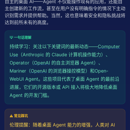
自主的桌面 AI——Agent 不仅能操作现有的应用，还能自
    }

主创建新的工作流，甚至在用户没有明确指令的情况下主动
识别需求并提供帮助。当然，这也意味着安全和隐私挑战将
return
this
.state;

  }

达到前所未有的高度。
private
async
perceive
(): 
Promise
<
Record
<
string
, 
💡 一句话理解
// 简化版：获取页面标题和 URL
const
 pages = 
await
this
.browser.
pages
();

持续学习：关注以下关键词的最新动态——
Computer
if
 (pages.length === 
0
) 
return
 { empty: 
true
 };

Use
（Anthropic 的 Claude 计算机操作能力）、
const
 page = pages[
0
];

return
 {

Operator（
OpenAI
的自主浏览器 Agent）、
      url: page.
url
(),

Mariner（
OpenAI
的浏览器操控模型）和Open-
      title: 
await
 page.
title
(),

WebUI Agent。这些项目代表了桌面 Agent 的最前沿
// 实际实现应包含更全面的 DOM 感知
    };

进展，它们的开源版本或 API 接入将极大地降低桌面
  }

Agent 的开发门槛。
private
async
reason
(

    instruction: 
string
,

    perception: 
Record
<
string
, 
any
>,

⚠️ 常见踩坑
    history: PerceptionRecord[]

伦理提醒：随着桌面 Agent 能力的增强，人类对 AI
  ): 
Promise
<{ summary: 
string
; action: AgentAction