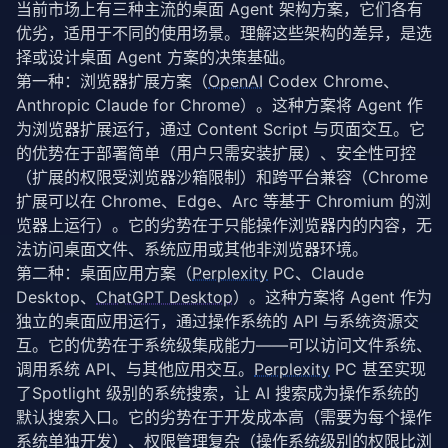
当前市场上有三种主流的桌面 Agent 架构方案，它们各有
优劣，适用于不同的使用场景。理解这些架构的差异，是选
择或设计桌面 Agent 方案的决策基础。
第一种：浏览器扩展方案（
OpenAI
 Codex Chrome、
Anthropic Claude for Chrome）。这种方案将 Agent 作
为浏览器扩展运行，通过 Content Script 与页面交互。它
的优势在于部署简单（用户只需安装扩展）、安全性可控
（扩展的权限受浏览器沙箱限制）和跨平台兼容（Chrome 
扩展可以在 Chrome、Edge、Arc 等基于 Chromium 的浏
览器上运行）。它的劣势在于只能操作浏览器内的内容，无
法访问桌面文件、系统应用或其他非浏览器环境。
第二种：桌面应用方案（
Perplexity
 PC、Claude 
Desktop、
ChatGPT Desktop
）。这种方案将 Agent 作为
独立的桌面应用运行，通过操作系统的 API 与系统资源交
互。它的优势在于系统级集成能力——可以访问文件系统、
调用系统 API、与其他应用交互。
Perplexity
 PC 甚至实现
了Spotlight 级别的系统搜索，让 AI 搜索成为操作系统的
默认搜索入口。它的劣势在于开发成本高（需要为每个操作
系统单独开发）、权限管理复杂（操作系统级别的权限比浏