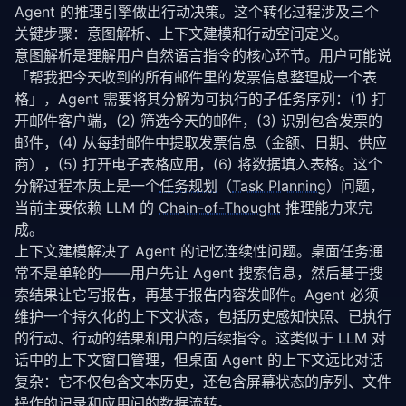
Agent 的推理引擎做出行动决策。这个转化过程涉及三个
    }

关键步骤：意图解析、上下文建模和行动空间定义。
// 递归获取子元素
意图解析是理解用户自然语言指令的核心环节。用户可能说
var
 children: [AccessibilityElement] = []

「帮我把今天收到的所有邮件里的发票信息整理成一个表
var
 childrenRef: CFTypeRef?

格」，Agent 需要将其分解为可执行的子任务序列：(1) 打
if
AXUIElementCopyAttributeValue
(element, kAXCh
开邮件客户端，(2) 筛选今天的邮件，(3) 识别包含发票的
if
let
 childArray = childrenRef 
as
? [AXUIEle
for
 child 
in
 childArray {

邮件，(4) 从每封邮件中提取发票信息（金额、日期、供应
if
let
 childEl = 
traverseAXElement
(c
商），(5) 打开电子表格应用，(6) 将数据填入表格。这个
                    children.
append
(childEl)

分解过程本质上是一个
任务规划
（
Task Planning
）问题，
                }

当前主要依赖 LLM 的 
Chain-of-Thought
 推理能力来完
            }

成。
        }

    }

上下文建模解决了 Agent 的记忆连续性问题。桌面任务通
常不是单轮的——用户先让 Agent 搜索信息，然后基于搜
return
AccessibilityElement
(

索结果让它写报告，再基于报告内容发邮件。Agent 必须
        role: role 
as
? 
String
 ?? 
""
,

维护一个持久化的上下文状态，包括历史感知快照、已执行
        title: title 
as
? 
String
 ?? 
""
,

的行动、行动的结果和用户的后续指令。这类似于 LLM 对
        value: 
""
,

        position: position,

话中的上下文窗口管理，但桌面 Agent 的上下文远比对话
        size: .zero,

复杂：它不仅包含文本历史，还包含屏幕状态的序列、文件
        children: children

操作的记录和应用间的数据流转。