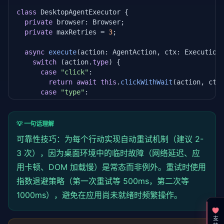
class
 DesktopAgentExecutor {

private
 browser: Browser;

private
 maxRetries = 
3
;

async
execute
(action: AgentAction, ctx: Execution
switch
 (action.
type
) {

case
"click"
:

return
await
this
.
clickWithWait
(action, ctx)
case
"type"
:

return
await
this
.
typeWithWait
(action, ctx);
case
"navigate"
:

return
await
this
.
navigateAndWait
(action);

💡 一句话理解
case
"wait"
:

可靠性技巧：为每个行动实现自动重试机制（建议 2-
return
await
this
.
waitForCondition
(action, c
3 次），因为桌面环境中的临时故障（网络延迟、应
case
"screenshot"
:

return
await
this
.
captureScreenshot
();

用卡顿、DOM 加载慢）是常态而非例外。重试时使用
default
:

指数退避策略（第一次重试等 500ms，第二次等
throw
new
Error
(
`未知的行动类型: ${action.type
    }

1000ms），避免在应用尚未就绪时频繁操作。
  }

private
async
clickWithWait
(action: AgentAction, 