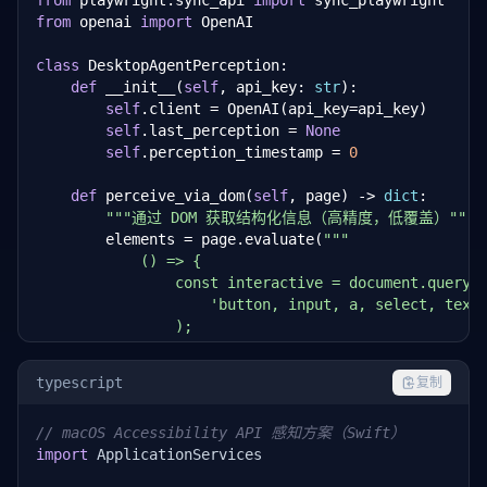
from
 playwright.sync_api 
import
from
 openai 
import
 OpenAI

class
 DesktopAgentPerception:

def
 __init__(
self
, api_key: 
str
):

self
.client = OpenAI(api_key=api_key)

self
.last_perception = 
None
self
.perception_timestamp = 
0
def
 perceive_via_dom(
self
, page) -> 
dict
:

"""通过 DOM 获取结构化信息（高精度，低覆盖）"""
        elements = page.evaluate(
"""

            () => {

                const interactive = document.querySe
                    'button, input, a, select, texta
                );

                return Array.from(interactive).map(e
                    tag: el.tagName.toLowerCase(),

typescript
复制
                    type: el.type || el.getAttribute
                    text: el.textContent?.trim().sub
// macOS Accessibility API 感知方案（Swift）
                    id: el.id,

import
 ApplicationServices

                    name: el.name,

                    ariaLabel: el.getAttribute('aria