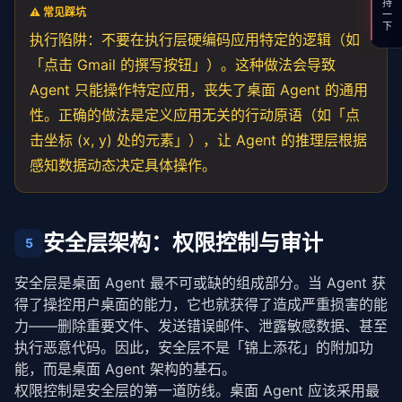
支持一下
⚠️ 常见踩坑
const
 page = ctx.currentPage;

const
 element = 
await
 page.
waitForSelector
(actio
执行陷阱：不要在执行层硬编码应用特定的逻辑（如
      timeout: action.timeoutMs ?? 
5000
「点击 Gmail 的撰写按钮」）。这种做法会导致
    });

Agent 只能操作特定应用，丧失了桌面 Agent 的通用
// 点击前截图（用于审计和调试）
性。正确的做法是定义应用无关的行动原语（如「点
const
 before = 
await
 page.
screenshot
();

击坐标 (x, y) 处的元素」），让 Agent 的推理层根据
await
 element.
click
();

感知数据动态决定具体操作。
// 等待条件满足或超时
if
 (action.condition) {

await
this
.
waitForCondition
({

安全层架构：权限控制与审计
5
type
: 
"wait"
,

        condition: action.condition,

安全层是桌面 Agent 最不可或缺的组成部分。当 Agent 获
        timeoutMs: action.timeoutMs ?? 
10000
      }, ctx);

得了操控用户桌面的能力，它也就获得了造成严重损害的能
    }

力——删除重要文件、发送错误邮件、泄露敏感数据、甚至
执行恶意代码。因此，安全层不是「锦上添花」的附加功
return
 { success: 
true
, before, after: 
await
 pa
能，而是桌面 Agent 架构的基石。
  }

权限控制是安全层的第一道防线。桌面 Agent 应该采用最