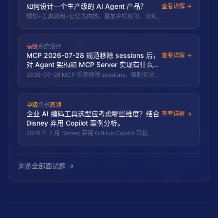
如何设计一个生产级的 AI Agent 产品？
查看详解 →
private
isDangerous
(action: AgentAction): 
boolean
 
规划+工具调用+记忆为内核，叠加护栏权限、可观
// 定义危险操作的标准
测、人在回路与失败降级，核心是可靠性与可控性。
return
 [
"delete"
, 
"send_email"
, 
"submit_payment
  }

}
高级
系统设计
MCP 2026-07-28 规范移除 sessions 后，
查看详解 →
对 Agent 架构和 MCP Server 实现有什么影
响？工程上如何迁移？
2026-07-28 MCP 规范移除 sessions，强制无状态
化。Server 不再维护会话状态，每次请求自包含；
Agent 需在请求中携带完整上下文；安全审计和负载
均衡简化；有状态 Server 需重建。Snowflake
中级
场景
高频
Cortex AI Gateway 是无状态 MCP 企业级实现典
企业 AI 编码工具选型应考虑哪些维度？结合
范。
查看详解 →
Disney 弃用 Copilot 案例分析。
2026 年 7 月 Disney 弃用 GitHub Copilot 转投
OpenAI Codex，但内部仍高频使用 Claude。企业
选型需考虑产品形态、执行环境、安全合规、总拥有
成本四个维度，多工具组合是大型企业的务实策略。
浏览全部面试题 →