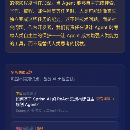
// 使用 LLM 进行推理
的依赖程度也在加深。当 Agent 能够自主完成搜索、
const
 response = 
await
this
.openai.chat.complet
写作、编程、邮件回复等任务时，人类可能逐渐丧失
      model: 
"gpt-4o"
,

      messages: [

独立完成这些任务的能力。这不是技术问题，而是社
        { role: 
"system"
, content: 
"你是一个桌面 Ag
会问题。作为开发者，我们有责任在设计 Agent 时考
        { role: 
"user"
, content: 
JSON
.
stringify
({ i
虑人类自主性的保护——让 Agent 成为增强人类能力
      ],

      response_format: { 
type
: 
"json_object"
 }

的工具，而不是替代人类思考的拐杖。
    });

return
JSON
.
parse
(response.choices[
0
].message.co
  }

private
async
execute
(action: AgentAction, config
🎯
相关面试题
// 危险操作需要确认
巩固本篇知识点，备战 AI 岗位面试。
if
 (config.dangerousActionsRequireConfirmation 
// 实际实现中这里应该请求用户确认
中级
系统设计
console
.
warn
(
`[Agent] 危险操作待确认: ${JSON.stri
如何基于 Spring AI 的 ReAct 思想构建自主
查看详解 →
    }

规划 Agent？
Spring AI 提供 ChatClient+Tool
// 执行行动...
Calling+Advisors+Memory 等框架原语，ReAct
return
 { success: 
true
 };

Agent 是在其上手写「思考→选工具→执行→观察→
  }

循环」控制流，配 ChatMemory 维护过程并用最大
高级
系统设计
高频
迭代与终止判断防死循环。