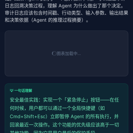
// 行动链：将多个行动组合为一个工作流
日志回溯决策过程，理解 Agent 为什么做出了那个决定。
async
executeChain
(actions: AgentAction[], ctx: E
const
 results: ExecutionResult[] = [];

审计日志应该包含时间戳、行动类型、输入参数、输出结果
for
 (
const
 action 
of
 actions) {

和决策依据（Agent 的推理过程摘要）。
const
 result = 
await
this
.
execute
(action, ctx)
      results.
push
(result);

if
 (!result.success) {

// 行动失败，记录审计日志并停止
        ctx.
logAudit
({ action, result, timestamp: 
D
图表加载中…
break
;

      }

    }

return
 results;

  }

}
💡 一句话理解
安全最佳实践：实现一个「紧急停止」按钮——在任
何时候，用户都可以通过一个全局快捷键（如
Cmd+Shift+Esc）立即暂停 Agent 的所有执行，并
回滚最近一次操作。这个功能的优先级应该高于一切