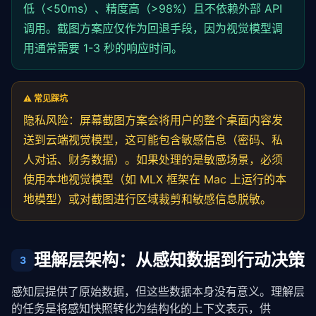
return
 []

return
 {
"source"
: 
"vision"
, 
"analysis"
: res
低（<50ms）、精度高（>98%）且不依赖外部 API
    }

调用。截图方案应仅作为回退手段，因为视觉模型调
def
 perceive(
self
, page, prefer_dom: 
bool
 = 
Tru
var
 elements: [AccessibilityElement] = []

"""混合感知：优先 DOM，失败则回退到视觉模型"""
用通常需要 1-3 秒的响应时间。
for
window
in
 windowArray {

try
:

if
let
 root = 
traverseAXElement
(
window
) {

if
 prefer_dom:

            elements.
append
(root)

                result = 
self
.perceive_via_dom(page)
⚠️ 常见踩坑
        }

if
 result[
"elements"
] 
and
 len(resul
    }

self
.last_perception = result

隐私风险：屏幕截图方案会将用户的整个桌面内容发
return
 elements

self
.perception_timestamp = time
送到云端视觉模型，这可能包含敏感信息（密码、私
}

return
 result

人对话、财务数据）。如果处理的是敏感场景，必须
except
 Exception 
as
 e:

func 
traverseAXElement
(_ element: AXUIElement) -> Ac
            print(
f"DOM 感知失败: {e}，回退到视觉模型"
)
使用本地视觉模型（如 MLX 框架在 Mac 上运行的本
var
 role: CFTypeRef?

地模型）或对截图进行区域裁剪和敏感信息脱敏。
AXUIElementCopyAttributeValue
(element, kAXRoleA
# 回退方案
        result = 
self
.perceive_via_screenshot(page)

var
 title: CFTypeRef?

self
.last_perception = result

AXUIElementCopyAttributeValue
(element, kAXTitle
self
.perception_timestamp = time.time()

理解层架构：从感知数据到行动决策
return
 result
3
var
 position: CGPoint = .zero

var
 positionRef: CFTypeRef?

感知层提供了原始数据，但这些数据本身没有意义。理解层
if
AXUIElementCopyAttributeValue
(element, kAXPo
的任务是将感知快照转化为结构化的上下文表示，供 
AXValueGetValue
(positionRef 
as
! AXValue, .cg