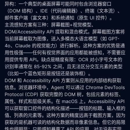
异构：一个典型的桌面屏幕可能同时包含浏览器窗口
（DOM 结构）、IDE（代码编辑器）、终端（文本流）、
邮件客户端（富文本）和系统通知（原生 UI 控件）。
主流感知方案有三种：屏幕截图+视觉模型、
DOM/Accessibility API 提取和混合模式。屏幕截图方案将
当前屏幕截取为图像，送入多模态大语言模型（如 GPT-
4o、Claude 的视觉能力）进行解析。这种方案的优势是通
用性极强——任何有视觉界面的应用都能被感知，不需要应
用提供专用 API。缺点是精度有限：OCR 对小字号文本的
识别率通常在 85-92% 之间，且无法区分交互元素的类型
（比如一个蓝色矩形是按钮还是装饰框）。
DOM 和 Accessibility API 方案则从应用的内部结构获取
信息。浏览器环境中，Agent 可以通过 Chrome DevTools 
Protocol (CDP) 获取完整的 DOM 树，包括元素的标签、
属性、样式和层级关系。在 macOS 上，Accessibility API 
可以获取窗口控件的结构化描述——按钮的标题、输入框的
值、列表的元素等。这种方案的精度远高于截图方案，因为
获取的是机器可读的结构化数据而非像素信息。但它的局限
性也很明显：只能感知暴露了 API 的应用，对于没有实现 