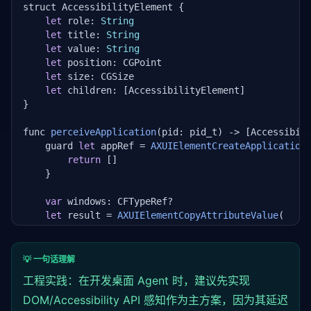
struct AccessibilityElement {

                    visible: el.offsetParent !== nul
let
 role: 
String
                    rect: el.getBoundingClientRect()
let
 title: 
String
                }));

let
 value: 
String
            }

let
 position: CGPoint

        """
)

let
 size: CGSize

return
 {
"source"
: 
"dom"
, 
"elements"
: element
let
 children: [AccessibilityElement]

}

def
 perceive_via_screenshot(
self
, page) -> 
dict
:
"""通过截图+视觉模型获取信息（低精度，全覆盖）"""
func 
perceiveApplication
(pid: pid_t) -> [Accessibili
        screenshot = page.screenshot(
type
=
"jpeg"
, q
    guard 
let
 appRef = 
AXUIElementCreateApplication
        b64 = base64.b64encode(screenshot).decode()

return
 []

    }

        response = 
self
.client.chat.completions.crea
            model=
"gpt-4o"
,

var
 windows: CFTypeRef?

            messages=[{

let
 result = 
AXUIElementCopyAttributeValue
(

"role"
: 
"user"
,

        appRef,

"content"
: [

        kAXWindowsAttribute 
as
 CFString,

                    {
"type"
: 
"text"
, 
"text"
: 
"描述这
        &windows

                    {
"type"
: 
"image_url"
, 
"image_ur
💡 一句话理解
    )

                ]

工程实践：在开发桌面 Agent 时，建议先实现
            }]

    guard result == .success, 
DOM/Accessibility API 感知作为主方案，因为其延迟
let
 windowArray = win
        )
