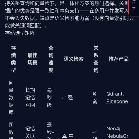
支持一下
持关系查询和向量检索，是一体化方案的热门选择。关系数
据库的优势是强一致性和事务支持——在多用户并发写入时
不会丢失数据。缺点是语义检索能力弱（没有向量索引时只
能做关键词匹配）。
存储选型矩阵：
存
查
关
储
最佳
询
系
语义检索
推荐产品
类
场景
速
查
型
度
询
向
量
长期
毫
❌
Qdrant
,
数
记忆
秒
✅ 强
弱
Pinecone
据
召回
级
库
图
毫
记忆
Neo4j,
数
秒-
✅
关联
⚠️ 中
NebulaGr