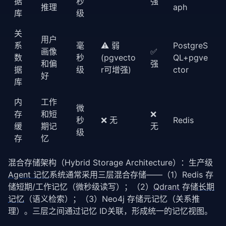
据
秒
强
推理
aph
库
级
关
用户
系
毫
⚠️ 弱
PostgreS
画像
✅
数
秒
(pgvecto
QL+pgve
和偏
强
据
级
r可增强)
ctor
好
库
内
工作
微
存
和短
❌
秒
❌ 无
Redis
缓
期记
无
级
存
忆
混合存储架构（Hybrid Storage Architecture）：生产级 
Agent 记忆
系统通常采用三层混合存储——（1）Redis 存
储短期/工作记忆（微秒级读写）；（2）
Qdrant
 存储
长期
记忆
（语义检索）；（3）Neo4j 存储元记忆（关系推
理）。三层之间通过记忆 ID关联，形成统一的记忆视图。