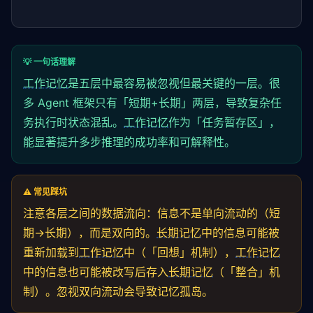
💡 一句话理解
工作记忆
是五层中最容易被忽视但最关键的一层。很
多 Agent 框架只有「短期+长期」两层，导致复杂任
务执行时状态混乱。
工作记忆
作为「任务暂存区」，
能显著提升多步推理的成功率和可解释性。
⚠️ 常见踩坑
注意各层之间的数据流向：信息不是单向流动的（短
期→长期），而是双向的。
长期记忆
中的信息可能被
重新加载到
工作记忆
中（「回想」机制），
工作记忆
中的信息也可能被改写后存入
长期记忆
（「整合」机
制）。忽视双向流动会导致记忆孤岛。