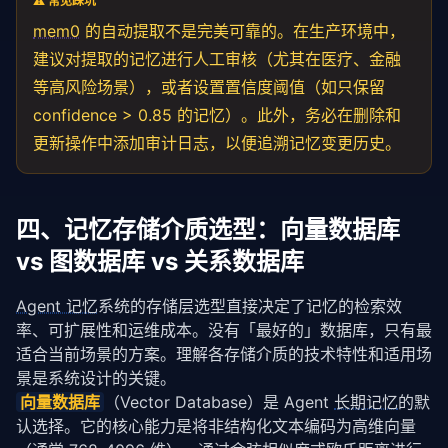
⚠️ 常见踩坑
# 获取用户记忆画像
all_memories = memory.get_all(user_id=
"user_123"
mem0
的自动提取不是完美可靠的。在生产环境中，
# 输出：该用户的所有记忆条目
建议对提取的记忆进行人工审核（尤其在医疗、金融
等高风险场景），或者设置置信度阈值（如只保留
confidence > 0.85 的记忆）。此外，务必在删除和
更新操作中添加审计日志，以便追溯记忆变更历史。
四、记忆存储介质选型：向量数据库
vs 图数据库 vs 关系数据库
Agent 记忆
系统的存储层选型直接决定了记忆的检索效
率、可扩展性和运维成本。没有「最好的」数据库，只有最
适合当前场景的方案。理解各存储介质的技术特性和适用场
景是系统设计的关键。
向量数据库
（Vector Database）是 Agent 
长期记忆
的默
认选择。它的核心能力是将非结构化文本编码为高维向量