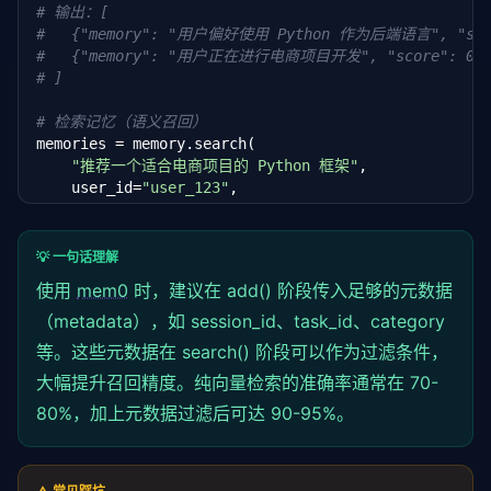
# 输出：[
#   {"memory": "用户偏好使用 Python 作为后端语言", "scor
#   {"memory": "用户正在进行电商项目开发", "score": 0.8
# ]
# 检索记忆（语义召回）
memories = memory.search(

"推荐一个适合电商项目的 Python 框架"
,

    user_id=
"user_123"
,

    limit=
5
# 输出：Top 5 相关记忆，按语义相似度排序
💡 一句话理解
使用
mem0
时，建议在 add() 阶段传入足够的元数据
# 更新记忆（增量更新，非覆盖）
memory.update(

（metadata），如 session_id、task_id、category
    memory_id=
"mem_abc123"
,

等。这些元数据在 search() 阶段可以作为过滤条件，
    new_memory=
"用户现在更喜欢 FastAPI 而非 Flask"
大幅提升召回精度。纯向量检索的准确率通常在 70-
)

80%，加上元数据过滤后可达 90-95%。
# 删除过期记忆
memory.delete(memory_id=
"mem_xyz789"
)
