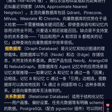
（通常 768-4096 维），通过余弦相似度或欧氏距离进行
近似最近邻搜索（ANN, Approximate Nearest 
Neighbor）。主流向量数据库包括 
Qdrant
、
Pinecone
、
Milvus
、
Weaviate
 和 
Chroma
。向量数据库的优势在于语
义检索——不需要精确关键词匹配，即使查询语句和记忆内
容用词完全不同，只要语义相近就能召回。缺点是不支持复
杂的关系查询——「找出和用户 A 和项目 B 都相关的记
忆」这种查询在向量数据库中效率很低。
图数据库
（Graph Database）是元记忆和知识图谱的理
想载体。图数据库以节点（Node）和边（Edge）存储信
息，天然支持关系查询。典型产品包括 Neo4j、ArangoDB 
和 NebulaGraph。图数据库在 
Agent 记忆
中的应用场景是
记忆关联推理——如果记忆 A 和记忆 B 通过一条「因果」
边相连，记忆 B 和记忆 C 通过一条「引用」边相连，图数
据库可以高效地找到「A 通过 B 间接影响 C」这种多跳关
系。这是向量数据库无法做到的。
关系数据库
（Relational Database）适用于结构化记忆
——用户画像、偏好设置、任务元数据等有明确 schema 
的数据。PostgreSQL（配合 pgvector 插件）可以同时支