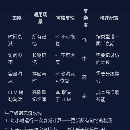
复
适用场
策略
可恢复性
杂
推荐配置
景
度
时间衰
所有记
✅ 不可恢
按类型设不
低
减
忆
复
同半衰期
访问频
长期记
✅ 不可恢
需要记录访
中
率
忆
复
问计数
容量淘
存储满
✅ 软淘汰
需要分级存
高
汰
时
可恢复
储
LLM 辅
高质量
⚠️ 取决
成本高但最
高
助淘汰
记忆库
于 LLM
智能
生产级遗忘流水线：
每小时运行一次衰减计算——更新所有记忆的权重
每天运行一次容量检查——淘汰低于阈值的记忆