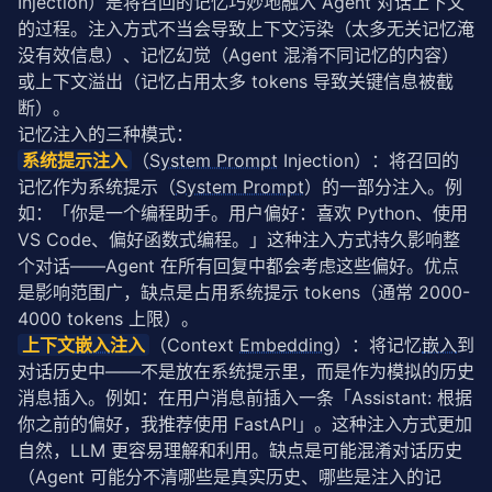
Injection）是将召回的记忆巧妙地融入 Agent 对话上下文
的过程。注入方式不当会导致上下文污染（太多无关记忆淹
没有效信息）、记忆幻觉（Agent 混淆不同记忆的内容）
或上下文溢出（记忆占用太多 tokens 导致关键信息被截
断）。
记忆注入的三种模式：
系统提示注入
（
System Prompt
 Injection）：将召回的
记忆作为系统提示（
System Prompt
）的一部分注入。例
如：「你是一个编程助手。用户偏好：喜欢 Python、使用 
VS Code、偏好函数式编程。」这种注入方式持久影响整
个对话——Agent 在所有回复中都会考虑这些偏好。优点
是影响范围广，缺点是占用系统提示 tokens（通常 2000-
4000 tokens 上限）。
上下文
嵌入
注入
（Context 
Embedding
）：将记忆
嵌入
到
对话历史中——不是放在系统提示里，而是作为模拟的历史
消息插入。例如：在用户消息前插入一条「Assistant: 根据
你之前的偏好，我推荐使用 FastAPI」。这种注入方式更加
自然，LLM 更容易理解和利用。缺点是可能混淆对话历史
（Agent 可能分不清哪些是真实历史、哪些是注入的记