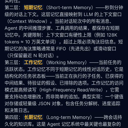
实时性。
第二层：
短期记忆
（Short-term Memory）——秒到分钟
级的对话上下文。这层记忆直接映射到 LLM 的上下文窗口
（Context Window）。当前对话轮次中的所有消息、
Agent 的中间推理步骤、工具调用的结果，都保存在短期
记忆中。关键限制：上下文窗口有硬性上限（例如 128K 
tokens ≈ 10 万英文单词），超过上限必须淘汰旧信息。短
期记忆的淘汰策略通常是 FIFO（先进先出）或滑动窗口
（只保留最近 N 轮对话）。
第三层：
工作记忆
（
Working Memory
）——当前任务的
活跃状态。
工作记忆
不同于短期记忆的线性对话历史，它是
结构化的任务状态板——当前正在执行的子任务、已获得的
中间结果、待验证的假设、已排除的选项。
工作记忆
的访问
模式是高频读写（High-Frequency Read/Write），它需
要支持动态增删改，而非简单的追加。典型实现：一个键值
对存储或轻量级 JSON 对象，包含任务分解树、进度追踪
和决策日志。
第四层：
长期记忆
（
Long-term Memory
）——跨会话持
久化的知识库。这是 
Agent 记忆
系统中最关键也最复杂的