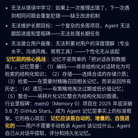
无法从错误中学习：如果上一次推理出错了，下一次遇
到相同问题会重复犯错——缺乏改进机制
无法维护长期目标：一个复杂的多周项目，Agent 无法
跟踪进度和里程碑——无法处理长期任务
无法建立用户画像：无法积累对用户的深度理解（专业
水平、沟通风格、常用工具）——个性化无从谈起
记忆层的核心挑战
：记忆不是简单的「把对话存到数据
库」。记忆需要：（1）编码——将非结构化对话转化为可
检索的结构化知识；（2）存储——选择合适的存储介质；
（3）检索——在需要时精确召回相关记忆，而非返回所有
历史；（4）遗忘——有策略地淘汰过期或低价值记忆；
（5）整合——将碎片化记忆整合为结构化知识图谱。
行业里程碑：
mem0
（Memory 0）项目在 2025 年底突破 
5.6 万 GitHub Stars，成为 
Agent 记忆
层事实上的标准框
架。它的核心洞见：
记忆应该是自动的、增量的、自我进
化的
——用户不需要手动告诉 Agent 该记住什么，Agent 
自己从对话中提取、评分和
持久化记忆
。