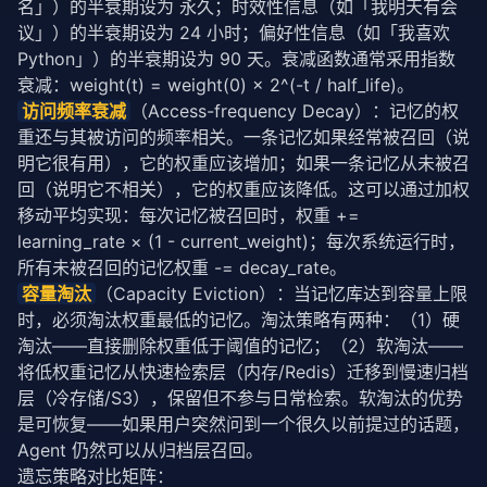
名」）的半衰期设为 永久；时效性信息（如「我明天有会
议」）的半衰期设为 24 小时；偏好性信息（如「我喜欢 
Python」）的半衰期设为 90 天。衰减函数通常采用指数
衰减：weight(t) = weight(0) × 2^(-t / half_life)。
访问频率衰减
（Access-frequency Decay）：记忆的权
重还与其被访问的频率相关。一条记忆如果经常被召回（说
明它很有用），它的权重应该增加；如果一条记忆从未被召
回（说明它不相关），它的权重应该降低。这可以通过加权
移动平均实现：每次记忆被召回时，权重 += 
learning_rate × (1 - current_weight)；每次系统运行时，
所有未被召回的记忆权重 -= decay_rate。
容量淘汰
（Capacity Eviction）：当记忆库达到容量上限
时，必须淘汰权重最低的记忆。淘汰策略有两种：（1）硬
淘汰——直接删除权重低于阈值的记忆；（2）软淘汰——
将低权重记忆从快速检索层（内存/Redis）迁移到慢速归档
层（冷存储/S3），保留但不参与日常检索。软淘汰的优势
是可恢复——如果用户突然问到一个很久以前提过的话题，
Agent 仍然可以从归档层召回。
遗忘策略对比矩阵：