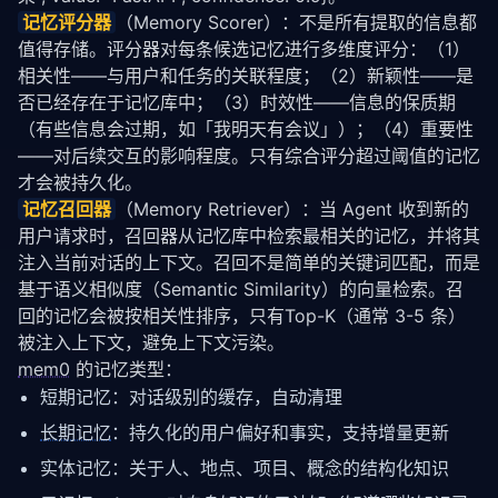
记忆评分器
（Memory Scorer）：不是所有提取的信息都
值得存储。评分器对每条候选记忆进行多维度评分：（1）
相关性——与用户和任务的关联程度；（2）新颖性——是
否已经存在于记忆库中；（3）时效性——信息的保质期
（有些信息会过期，如「我明天有会议」）；（4）重要性
——对后续交互的影响程度。只有综合评分超过阈值的记忆
才会被持久化。
记忆召回器
（Memory Retriever）：当 Agent 收到新的
用户请求时，召回器从记忆库中检索最相关的记忆，并将其
注入当前对话的上下文。召回不是简单的关键词匹配，而是
基于语义相似度（Semantic Similarity）的向量检索。召
回的记忆会被按相关性排序，只有Top-K（通常 3-5 条）
被注入上下文，避免上下文污染。
mem0
 的记忆类型：
短期记忆：对话级别的缓存，自动清理
长期记忆
：持久化的用户偏好和事实，支持增量更新
实体记忆：关于人、地点、项目、概念的结构化知识