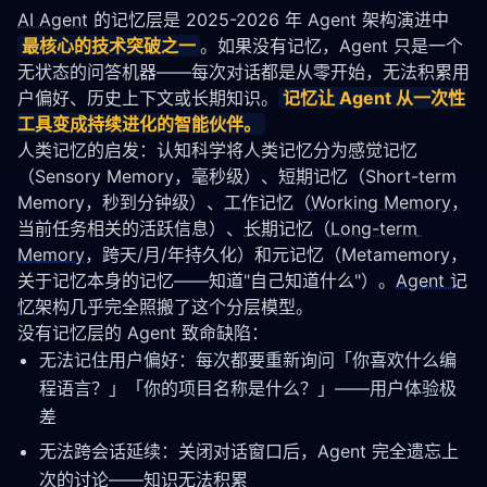
AI Agent
 的记忆层是 2025-2026 年 Agent 架构演进中
最核心的技术突破之一
。如果没有记忆，Agent 只是一个
无状态的问答机器——每次对话都是从零开始，无法积累用
户偏好、历史上下文或长期知识。
记忆让 Agent 从一次性
工具变成持续进化的智能伙伴。
人类记忆的启发：认知科学将人类记忆分为感觉记忆
（Sensory Memory，毫秒级）、短期记忆（Short-term 
Memory，秒到分钟级）、
工作记忆
（
Working Memory
，
当前任务相关的活跃信息）、
长期记忆
（
Long-term 
Memory
，跨天/月/年持久化）和元记忆（Metamemory，
关于记忆本身的记忆——知道"自己知道什么"）。
Agent 记
忆
架构几乎完全照搬了这个分层模型。
没有记忆层的 Agent 致命缺陷：
无法记住用户偏好：每次都要重新询问「你喜欢什么编
程语言？」「你的项目名称是什么？」——用户体验极
差
无法跨会话延续：关闭对话窗口后，Agent 完全遗忘上
次的讨论——知识无法积累