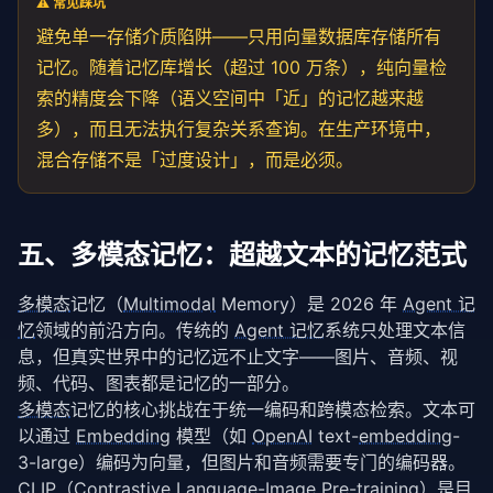
⚠️ 常见踩坑
避免单一存储介质陷阱——只用向量数据库存储所有
记忆。随着记忆库增长（超过 100 万条），纯向量检
索的精度会下降（语义空间中「近」的记忆越来越
多），而且无法执行复杂关系查询。在生产环境中，
混合存储不是「过度设计」，而是必须。
五、多模态记忆：超越文本的记忆范式
多模态
记忆（
Multimodal
 Memory）是 2026 年 
Agent 记
忆
领域的前沿方向。传统的 
Agent 记忆
系统只处理文本信
息，但真实世界中的记忆远不止文字——图片、音频、视
频、代码、图表都是记忆的一部分。
多模态
记忆的核心挑战在于统一编码和跨模态检索。文本可
以通过 
Embedding
 模型（如 
OpenAI
 text-
embedding
-
3-large）编码为向量，但图片和音频需要专门的编码器。
CLIP（Contrastive Language-Image 
Pre-training
）是目