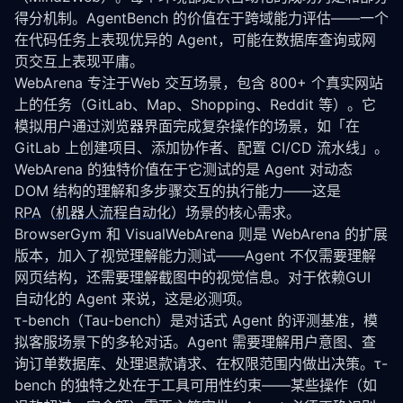
得分机制。AgentBench 的价值在于跨域能力评估——一个
在代码任务上表现优异的 Agent，可能在数据库查询或网
页交互上表现平庸。
WebArena 专注于Web 交互场景，包含 800+ 个真实网站
上的任务（GitLab、Map、Shopping、Reddit 等）。它
模拟用户通过浏览器界面完成复杂操作的场景，如「在 
GitLab 上创建项目、添加协作者、配置 CI/CD 流水线」。
WebArena 的独特价值在于它测试的是 Agent 对动态 
DOM 结构的理解和多步骤交互的执行能力——这是 
RPA
（
机器人流程自动化
）场景的核心需求。
BrowserGym 和 VisualWebArena 则是 WebArena 的扩展
版本，加入了视觉理解能力测试——Agent 不仅需要理解
网页结构，还需要理解截图中的视觉信息。对于依赖GUI 
自动化的 Agent 来说，这是必测项。
τ-bench（Tau-bench）是对话式 Agent 的评测基准，模
拟客服场景下的多轮对话。Agent 需要理解用户意图、查
询订单数据库、处理退款请求、在权限范围内做出决策。τ-
bench 的独特之处在于工具可用性约束——某些操作（如