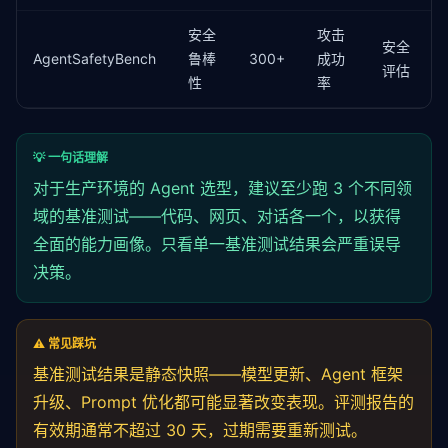
return
 BenchmarkResult(

            task=task, success=success,

安全
攻击
            steps_taken=steps, tool_calls=tool_calls
安全
AgentSafetyBench
鲁棒
300+
成功
            final_state=state, score=score

评估
性
率
        )

async
def
 run_full_benchmark(
self
, tasks: 
List
[
"""运行完整基准测试"""
💡 一句话理解
for
 task 
in
 tasks:

            result = 
await
self
.run_task(task)

对于生产环境的 Agent 选型，建议至少跑 3 个不同领
self
.results.append(result)

域的基准测试——代码、网页、对话各一个，以获得
全面的能力画像。只看单一基准测试结果会严重误导
return
 {

"overall_success_rate"
: sum(
1
for
 r 
in
决策。
"average_score"
: sum(r.score 
for
 r 
in
s
"by_environment"
: 
self
._group_by_env(),

"by_difficulty"
: 
self
._group_by_difficul
⚠️ 常见踩坑
        }
基准测试结果是静态快照——模型更新、Agent 框架
升级、Prompt 优化都可能显著改变表现。评测报告的
有效期通常不超过 30 天，过期需要重新测试。