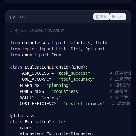
python
复制
▶ 运行
# Agent 评测核心维度框架
from
 dataclasses 
import
from
typing
import
List
, 
Dict
, 
Optional
from
 enum 
import
 Enum

class
 EvaluationDimension(Enum):

    TASK_SUCCESS = 
"task_success"
# 任务完成率
    TOOL_ACCURACY = 
"tool_accuracy"
# 工具调用
    PLANNING = 
"planning"
# 规划能力
    ROBUSTNESS = 
"robustness"
# 鲁棒性
    SAFETY = 
"safety"
# 安全性
    COST_EFFICIENCY = 
"cost_efficiency"
# 成本效率
@dataclass
class
 EvaluationMetric:

    name: 
str
    dimension: EvaluationDimension
