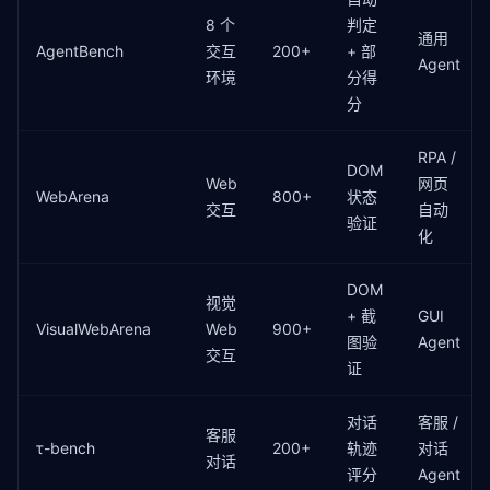
self
.envs = environments

8 个
判定
self
.results: 
List
[BenchmarkResult] = []

通用
AgentBench
交互
200+
+ 部
Agent
环境
分得
async
def
 run_task(
self
, task: BenchmarkTask) ->
"""执行单个评测任务"""
分
        state = 
await
self
._init_environment(task.en
        tool_calls = []

RPA /
        steps = 
0
DOM
Web
网页
WebArena
800+
状态
交互
自动
while
 steps < task.max_steps:

验证
            action = 
await
self
.agent.decide(state, 
化
if
 action.
type
 == 
"tool_call"
:

                result = 
await
self
._execute_tool(ac
DOM
                tool_calls.append(action.to_dict())

视觉
+ 截
GUI
                state = 
self
._update_state(state, re
VisualWebArena
Web
900+
图验
Agent
elif
 action.
type
 == 
"submit"
:

交互
break
证
            steps += 
1
对话
客服 /
        success = 
self
._verify_state(state, task.exp
客服
τ-bench
200+
轨迹
对话
        score = 
self
._calculate_partial_score(state,
对话
评分
Agent