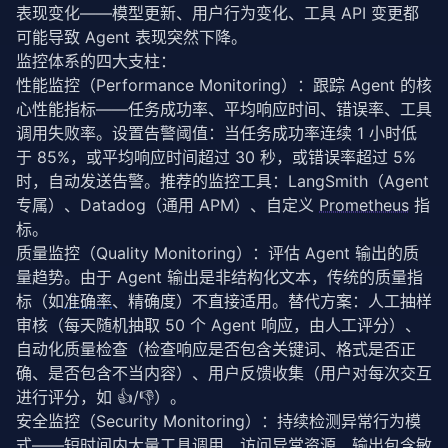
表现变化——模型更新、用户行为变化、工具 API 变更都
可能导致 Agent 表现突然下降。
监控体系的四大支柱：
性能监控（Performance Monitoring）：跟踪 Agent 的核
心性能指标——任务成功率、平均响应时间、错误率、工具
调用失败率。设置告警阈值：当任务成功率连续 1 小时低
于 85%，或平均响应时间超过 30 秒，或错误率超过 5%
时，自动发送告警。推荐的监控工具：LangSmith（Agent 
专属）、Datadog（通用 APM）、自定义 
Prometheus
 指
标。
质量监控（Quality Monitoring）：评估 Agent 输出的质
量趋势。由于 Agent 输出是非结构化文本，传统的质量指
标（如
准确率
、精确度）不直接适用。替代方案：人工抽样
审核（每天随机抽取 50 个 Agent 响应，由人工评分）、
自动化质量检查（检查响应是否包含关键词、格式是否正
确、是否包含不当内容）、用户反馈收集（用户对每次交互
进行评分，如 👍/👎）。
安全监控（Security Monitoring）：持续检测异常行为模
式——短时间内大量工具调用、访问异常资源、输出包含敏