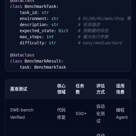
@dataclass
class
 BenchmarkTask:

    task_id: 
str
    environment: 
str
# OS/DB/KG/Web/Shop 等
    description: 
str
# 任务描述
    expected_state: 
Dict
# 预期最终状态
    max_steps: 
int
# 最大执行步数
    difficulty: 
str
# easy/medium/hard
@dataclass
class
 BenchmarkResult:

    task: BenchmarkTask

    success: 
bool
    steps_taken: 
int
    tool_calls: 
List
[
Dict
]  
# 所有工具调用记录
核心
任务
评估
适用
基准测试
    final_state: 
Dict
领域
数
方式
场景
    score: 
float
# 0-1 部分得分
自动
class
SWE-bench
 AgentBenchRunner:

代码
编程
500+
化测
"""AgentBench 评测运行器"""
Verified
修复
Agent
试
def
 __init__(
self
, agent, environments: 
List
[
st
self
.agent = agent

自动