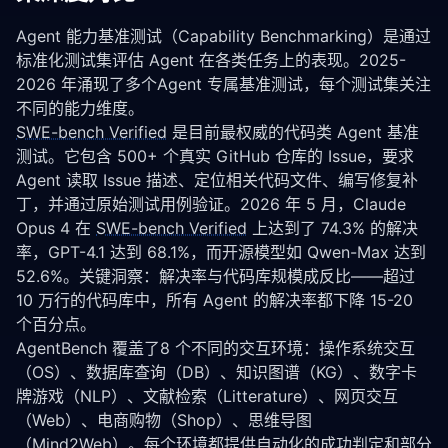
return
 total
Agent 能力基准测试（Capability Benchmarking）是通过
标准化测试集评估 Agent 在各类任务上的表现。2025-
2026 年涌现了多个Agent 专属基准测试，每个测试集关注
不同的能力维度。
SWE-bench Verified
 是目前最权威的代码类 Agent 基准
测试。它包含 500+ 个真实 GitHub 仓库的 Issue，要求 
Agent 读取 Issue 描述、定位相关代码文件、编写修复补
丁，并通过原始测试用例验证。2026 年 5 月，Claude 
Opus 4 在 
SWE-bench Verified
 上达到了 74.3% 的解决
率，GPT-4.1 达到 68.1%，而开源模型如 Qwen-Max 达到 
52.6%。关键洞察：解决率与代码库规模成反比——超过 
10 万行的代码库中，所有 Agent 的解决率都下降 15-20 
个百分点。
AgentBench 覆盖了8 个不同的交互环境：操作系统交互
（OS）、数据库查询（DB）、知识图谱（KG）、数字卡
牌游戏（NLP）、文献检索（Litterature）、网页交互
（Web）、电商购物（Shop）、思维导图
（Mind2Web）。每个环境都提供自动化的成功判定和部分