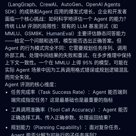
（
LangGraph
、
CrewAI
、AutoGen、OpenAI 
Agents
SDK）的成熟和Agent 应用的爆发式增长，企业和开发者
面临一个核心挑战：如何科学地评估一个 Agent 的能力？
传统 LLM 评测的局限性：现有的 LLM 基准测试（如 
MMLU、GSM8K、
HumanEval
）主要评估静态问答能力
——给定一个问题和选项，模型能否选出正确答案。但 
Agent 的行为模式完全不同：它需要
规划
任务序列、调用
外部工具、处理中间结果的失败和重试、在多步推理中保持
上下文一致性。一个在 MMLU 上得 95% 的模型，可能在
实际 Agent 场景中因为工具调用格式错误或
规划
逻辑混乱
而完全失效。
Agent 评测的核心维度：
任务完成率（Task Success Rate）：Agent 能否端到
端完成指定任务？这是最基础也是最重要的指标
工具调用
准确率
（Tool Call
Accuracy
）：Agent 能否
正确选择工具、传入正确参数、处理返回结果？
规划
能力（
Planning
Capability）：面对复杂任务，
Agent 能否分解为可执行的子任务序列？