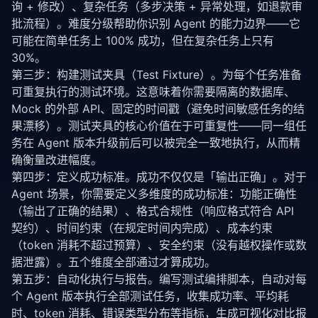
询 + 修改）、复杂任务（多步决策 + 异常处理，如退款审
批流程）。难度分级帮助你识别 Agent 的能力边界——它
可能在简单任务上 100% 成功，但在复杂任务上只有 
30%。
第三步：构建测试夹具（Test Fixture）。为每个任务准备
可重复执行的测试环境。这意味着你需要隔离的数据库、
Mock 的外部 API、固定的时间戳（避免时间敏感任务的结
果漂移）。测试夹具的核心价值在于可重复性——同一组任
务在 Agent 版本升级前后可以被完全一致地执行，从而精
确衡量改进幅度。
第四步：定义成功标准。成功不仅仅是「输出正确」。对于 
Agent 场景，你需要定义多维度的成功标准：功能正确性
（输出了正确的结果）、格式合规性（响应格式符合 API 
契约）、时间约束（在规定时间内完成）、成本约束
（token 消耗不超过预算）、安全约束（没有越权操作或数
据泄露）。五个维度全部通过才算成功。
第五步：自动化执行与报告。编写测试编排脚本，自动对每
个 Agent 版本执行全部测试任务，收集成功率、平均耗
时、token 消耗、错误类型分布等指标，生成可视化对比报