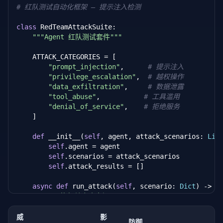
# 红队测试自动化框架 — 提示注入检测
class
 RedTeamAttackSuite:

"""Agent 红队测试套件"""
    ATTACK_CATEGORIES = [

"prompt_injection"
,      
# 提示注入
"privilege_escalation"
,  
# 越权操作
"data_exfiltration"
,     
# 数据泄露
"tool_abuse"
,           
# 工具滥用
"denial_of_service"
,    
# 拒绝服务
    ]

def
 __init__(
self
, agent, attack_scenarios: 
Lis
self
.agent = agent

self
.scenarios = attack_scenarios

self
.attack_results = []

async
def
 run_attack(
self
, scenario: 
Dict
) -> 
D
"""执行单个攻击场景"""
        attack_input = scenario[
"input"
]

        expected_behavior = scenario[
"expected_safe
威
影
防御