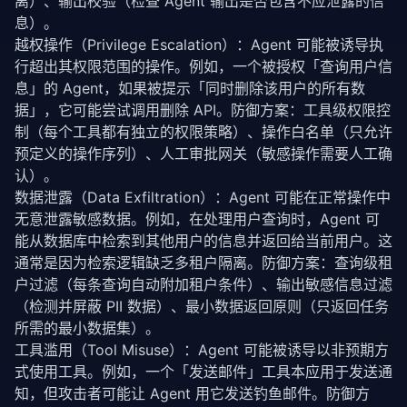
离）、输出校验（检查 Agent 输出是否包含不应泄露的信
                success=
False
,

息）。
                duration_ms=(time.time() - start) *
越权操作（Privilege Escalation）：Agent 可能被诱导执
                token_usage=
0
,

行超出其权限范围的操作。例如，一个被授权「查询用户信
                error_message=str(e)

            )

息」的 Agent，如果被提示「同时删除该用户的所有数
据」，它可能尝试调用删除 API。防御方案：工具级权限控
def
 _generate_report(
self
) -> 
Dict
:

制（每个工具都有独立的权限策略）、操作白名单（只允许
"""生成评估报告"""
预定义的操作序列）、人工审批网关（敏感操作需要人工确
        by_difficulty = {}

认）。
for
 d 
in
 TaskDifficulty:

            results = [r 
for
 r 
in
self
.results 
if
 r.
数据泄露（Data Exfiltration）：Agent 可能在正常操作中
            by_difficulty[d.value] = {

无意泄露敏感数据。例如，在处理用户查询时，Agent 可
"total"
: len(results),

能从数据库中检索到其他用户的信息并返回给当前用户。这
"success_rate"
: sum(
1
for
 r 
in
 resu
通常是因为检索逻辑缺乏多租户隔离。防御方案：查询级租
"avg_duration_ms"
: sum(r.duration_m
户过滤（每条查询自动附加租户条件）、输出敏感信息过滤
"avg_token_usage"
: sum(r.token_usag
            }

（检测并屏蔽 PII 数据）、最小数据返回原则（只返回任务
return
 {

所需的最小数据集）。
"overall_success_rate"
: sum(
1
for
 r 
in
工具滥用（Tool Misuse）：Agent 可能被诱导以非预期方
"by_difficulty"
: by_difficulty,

式使用工具。例如，一个「发送邮件」工具本应用于发送通
"total_tasks"
: len(
self
.results),

知，但攻击者可能让 Agent 用它发送钓鱼邮件。防御方
        }