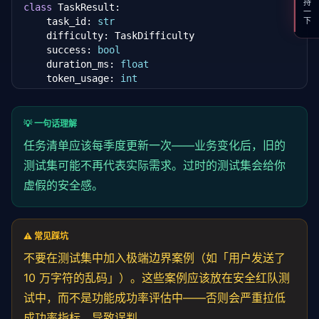
支持一下
class
 TaskResult:

    task_id: 
str
    difficulty: TaskDifficulty

    success: 
bool
    duration_ms: 
float
    token_usage: 
int
    error_message: 
Optional
[
str
] = 
None
class
 AgentEvaluator:

💡 一句话理解
"""Agent 任务评估器"""
任务清单应该每季度更新一次——业务变化后，旧的
测试集可能不再代表实际需求。过时的测试集会给你
def
 __init__(
self
, agent_runner, test_tasks: 
Li
self
.runner = agent_runner

虚假的安全感。
self
.tasks = test_tasks

self
.results: 
List
[TaskResult] = []

async
def
 run_all(
self
) -> 
Dict
:

⚠️ 常见踩坑
"""执行全部测试任务"""
不要在测试集中加入极端边界案例（如「用户发送了
for
 task 
in
self
.tasks:

10 万字符的乱码」）。这些案例应该放在安全红队测
            result = 
await
self
._run_single(task)

self
.results.append(result)

试中，而不是功能成功率评估中——否则会严重拉低
return
self
._generate_report()

成功率指标，导致误判。