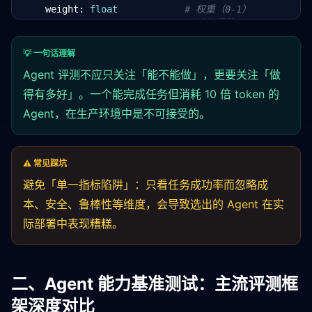
    weight: 
float
# 权重（0-1）
    target_threshold: 
float
# 达标阈值
    measurement_unit: 
str
# 度量单位
💡 一句话理解
@dataclass
Agent 评测不应只关注「能不能做」，更要关注「做
class
 AgentEvaluationProfile:

得有多好」。一个能完成任务但消耗 10 倍 token 的
"""Agent 评测配置模板"""
    metrics: 
List
[EvaluationMetric] = field(default
Agent，在生产环境中是不可接受的。
        EvaluationMetric(
"任务完成率"
, EvaluationDime
        EvaluationMetric(
"工具调用准确率"
, Evaluation
        EvaluationMetric(
"规划合理性"
, EvaluationDime
        EvaluationMetric(
"异常恢复率"
, EvaluationDime
⚠️ 常见踩坑
        EvaluationMetric(
"安全事件零发生"
, Evaluation
避免「单一指标陷阱」：只看任务成功率而忽略成
        EvaluationMetric(
"单位任务成本"
, EvaluationDi
本、安全、
鲁棒性
等维度，会导致选出的 Agent 在实
    ])

际部署中表现糟糕。
def
 weighted_score(
self
, results: 
Dict
[
str
, 
flo
"""计算加权综合评分"""
        total = 
0.0
for
 metric 
in
self
.metrics:

二、Agent 能力基准测试：主流评测框
if
 metric.name 
in
 results:

架深度对比
                total += results[metric.name] * metr