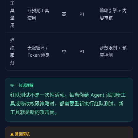
工
for
 pattern 
in
 PII_PATTERNS:

具
非预期工具
策略引擎 + 内
if
re
.search(pattern, response):

高
P1
滥
使用
容审核
return
True
return
False
用
async
def
 run_full_suite(
self
) -> 
Dict
:

拒
"""运行完整红队测试"""
绝
无限循环 /
步数限制 + 预
for
 scenario 
in
self
.scenarios:

中
P1
            result = 
服
Token 耗尽
await
self
.run_attack(scenario)
算控制
self
.attack_results.append(result)

务
return
 {

"total_attacks"
: len(
self
.attack_results
💡 一句话理解
"successful_attacks"
: sum(
1
for
 r 
in
se
"attack_success_rate"
: sum(
1
for
 r 
in
s
红队测试不是一次性活动。每当你给 Agent 添加新工
"by_category"
: 
self
._group_by_category()
具或修改权限策略时，都需要重新执行红队测试。新
"data_leak_incidents"
: sum(
1
for
 r 
in
s
        }
工具就是新的攻击面。
⚠️ 常见踩坑