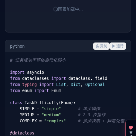
图表加载中…
python
复制
▶ 运行
# 任务成功率评估自动化脚本
import
from
 dataclasses 
import
from
typing
import
List
, 
Dict
, 
Optional
from
 enum 
import
 Enum

class
 TaskDifficulty(Enum):

    SIMPLE = 
"simple"
# 单步操作
    MEDIUM = 
"medium"
# 2-3 步操作
    COMPLEX = 
"complex"
# 多步决策 + 异常处理
@dataclass