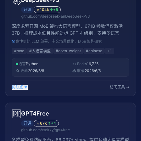
🚀
开源
⭐
104k
↑
+5
github.com/deepseek-ai/DeepSeek-V3
深度求索开源 MoE 架构大语言模型，671B 参数但仅激活
37B，推理成本低且性能对标 GPT-4 级别，支持多语言
🎯
高性价比 LLM 部署、中文场景优化、MoE 架构研究
#
moe
#
大语言模型
#
open-weight
#
chinese
+
1
语言
Python
🍴 Forks
16,725
🔄 更新
2026/8/8
📥 收录
2026/6/6
优缺点
▼
访问工具 →
🆓
GPT4Free
开源
⭐
67k
↑
+4
github.com/xtekky/gpt4free
多模型免费访问平台，66,037+ stars。提供多种大语言模型