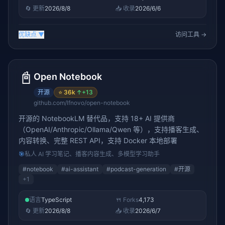
🔄 更新
2026/8/8
📥 收录
2026/6/6
优缺点
▼
访问工具 →
📓
Open Notebook
开源
⭐
36k
↑
+13
github.com/lfnovo/open-notebook
开源的 NotebookLM 替代品，支持 18+ AI 提供商
（OpenAI/Anthropic/Ollama/Qwen 等），支持播客生成、
内容转换、完整 REST API，支持 Docker 本地部署
🎯
私人 AI 学习笔记、播客内容生成、多模型学习助手
#
notebook
#
ai-assistant
#
podcast-generation
#
开源
+
1
语言
TypeScript
🍴 Forks
4,173
🔄 更新
2026/8/8
📥 收录
2026/6/7