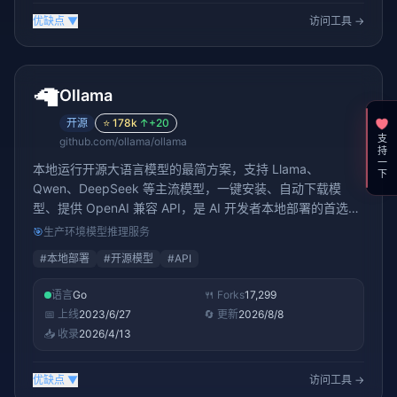
优缺点
▼
访问工具 →
🦙
Ollama
开源
⭐
178k
↑
+20
支持一下
github.com/ollama/ollama
本地运行开源大语言模型的最简方案，支持 Llama、
Qwen、DeepSeek 等主流模型，一键安装、自动下载模
型、提供 OpenAI 兼容 API，是 AI 开发者本地部署的首选工
具
🎯
生产环境模型推理服务
#
本地部署
#
开源模型
#
API
语言
Go
🍴 Forks
17,299
📅 上线
2023/6/27
🔄 更新
2026/8/8
📥 收录
2026/4/13
优缺点
▼
访问工具 →