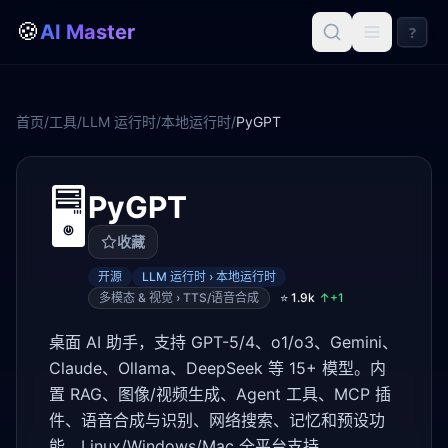
🍪
AI Master
?
首页
/
工具
/
LLM 运行时
/
本地运行时
/
PyGPT
🖥️
PyGPT
收藏
开源
LLM 运行时 › 本地运行时
多模态 & 视觉 › TTS/语音合成
⭐
1.9k
↑+
1
桌面 AI 助手，支持 GPT-5/4、o1/o3、Gemini、
Claude、Ollama、DeepSeek 等 15+ 模型。内
置 RAG、图像/视频生成、Agent 工具、MCP 插
件、语音合成与识别、网络搜索、记忆和预设功
能。Linux/Windows/Mac 全平台支持