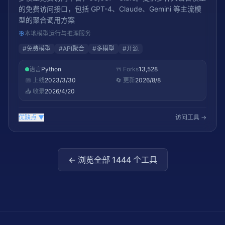
的免费访问接口，包括 GPT-4、Claude、Gemini 等主流模
型的聚合调用方案
🎯
本地模型运行与推理服务
#
免费模型
#
API聚合
#
多模型
#
开源
语言
Python
🍴 Forks
13,528
📅 上线
2023/3/30
🔄 更新
2026/8/8
📥 收录
2026/4/20
优缺点
▼
访问工具 →
← 浏览全部
1444
个工具