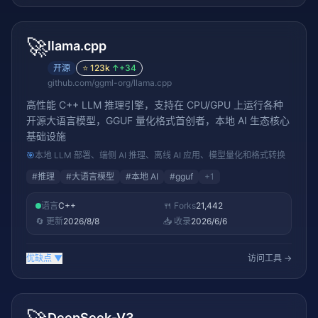
🚀
llama.cpp
开源
⭐
123k
↑
+34
github.com/ggml-org/llama.cpp
高性能 C++ LLM 推理引擎，支持在 CPU/GPU 上运行各种
开源大语言模型，GGUF 量化格式首创者，本地 AI 生态核心
基础设施
🎯
本地 LLM 部署、端侧 AI 推理、离线 AI 应用、模型量化和格式转换
#
推理
#
大语言模型
#
本地 AI
#
gguf
+
1
语言
C++
🍴 Forks
21,442
🔄 更新
2026/8/8
📥 收录
2026/6/6
优缺点
▼
访问工具 →
DeepSeek-V3