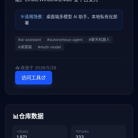
🎯
适用场景：
桌面端多模型 AI 助手，本地私有化部
署
#
ai-assistant
#
autonomous-agent
#
聊天机器人
#
桌面端
#
multi-model
📥 收录于
2026/5/29
访问工具
📊
仓库数据
⭐
Stars
🍴
Forks
1,871
333