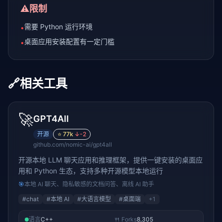
⚠️
限制
需要 Python 运行环境
•
桌面应用安装配置有一定门槛
•
🔗
相关工具
🚀
GPT4All
开源
⭐
77k
↓
-2
github.com/nomic-ai/gpt4all
开源本地 LLM 聊天应用和推理框架，提供一键安装的桌面应
用和 Python 生态，支持多种开源模型本地运行
🎯
本地 AI 聊天、隐私敏感的文档问答、离线 AI 助手
#
chat
#
本地 AI
#
大语言模型
#
桌面端
+
1
语言
C++
🍴 Forks
8,305