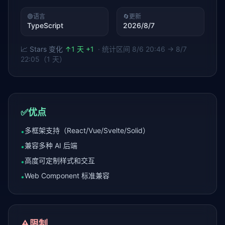
🟢
语言
🔄
更新
TypeScript
2026/8/7
📈 Stars 变化
↑
1 天 +1
· 统计区间
8/6 20:46 → 8/7
22:05（1 天）
✅
优点
多框架支持（React/Vue/Svelte/Solid）
•
兼容多种 AI 后端
•
高度可定制样式和交互
•
Web Component 标准兼容
•
⚠️
限制