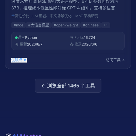
深度求索开源 MoE 架构大语言模型，671B 参数但仅激活
37B，推理成本低且性能对标 GPT-4 级别，支持多语言
🎯
高性价比 LLM 部署、中文场景优化、MoE 架构研究
#
moe
#
大语言模型
#
open-weight
#
chinese
+
1
语言
Python
🍴 Forks
16,724
🔄 更新
2026/8/7
📥 收录
2026/6/6
优缺点
▼
访问工具 →
← 浏览全部
1465
个工具