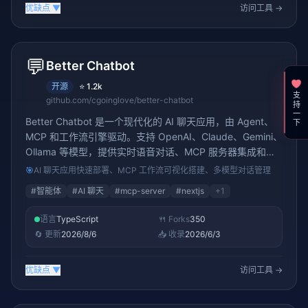
优缺点
▼
访问工具 →
💬
Better Chatbot
开源
⭐
1.2k
支持一下
github.com/cgoinglove/better-chatbot
Better Chatbot 是一个现代化的 AI 聊天应用，由 Agent、
MCP 和工作流引擎驱动。支持 OpenAI、Claude、Gemini、
Ollama 等模型，提供实时语音对话、MCP 服务器集成和低
代码工作流搭建，基于 Next.js 构建并部署于 Vercel。1K+
🎯
AI 聊天应用快速部署、MCP 工作流可视化搭建、多模型对话管理
stars。
#
智能体
#
AI 聊天
#
mcp-server
#
nextjs
+
1
语言
TypeScript
🍴 Forks
350
🔄 更新
2026/8/6
📥 收录
2026/6/3
优缺点
▼
访问工具 →