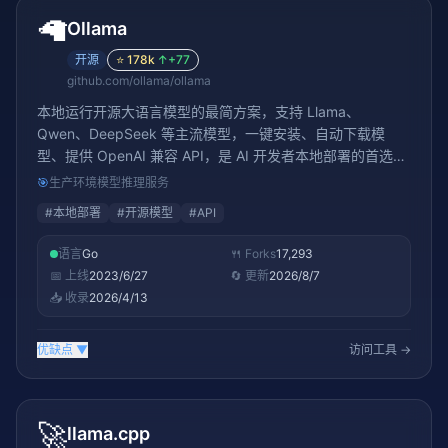
🦙
Ollama
开源
⭐
178k
↑
+77
github.com/ollama/ollama
本地运行开源大语言模型的最简方案，支持 Llama、
Qwen、DeepSeek 等主流模型，一键安装、自动下载模
型、提供 OpenAI 兼容 API，是 AI 开发者本地部署的首选工
具
🎯
生产环境模型推理服务
#
本地部署
#
开源模型
#
API
语言
Go
🍴 Forks
17,293
📅 上线
2023/6/27
🔄 更新
2026/8/7
📥 收录
2026/4/13
优缺点
▼
访问工具 →
🚀
llama.cpp