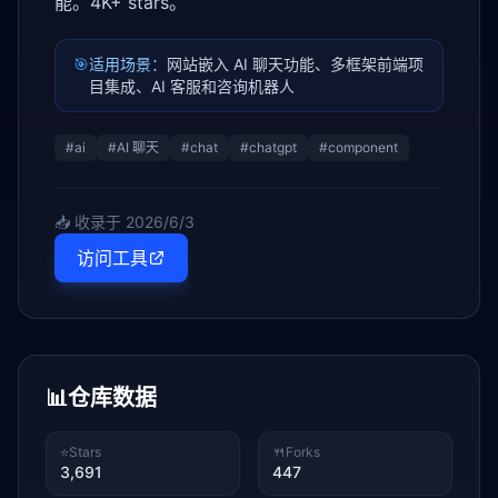
能。4K+ stars。
🎯
适用场景：
网站嵌入 AI 聊天功能、多框架前端项
目集成、AI 客服和咨询机器人
#
ai
#
AI 聊天
#
chat
#
chatgpt
#
component
📥 收录于
2026/6/3
访问工具
📊
仓库数据
⭐
Stars
🍴
Forks
3,691
447