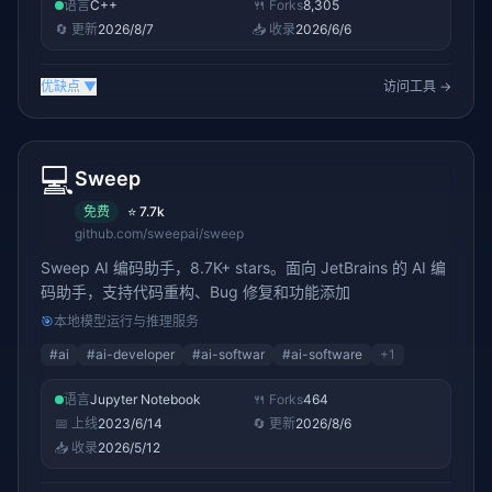
语言
C++
🍴 Forks
8,305
🔄 更新
2026/8/7
📥 收录
2026/6/6
优缺点
▼
访问工具 →
💻
Sweep
免费
⭐
7.7k
github.com/sweepai/sweep
Sweep AI 编码助手，8.7K+ stars。面向 JetBrains 的 AI 编
码助手，支持代码重构、Bug 修复和功能添加
🎯
本地模型运行与推理服务
#
ai
#
ai-developer
#
ai-softwar
#
ai-software
+
1
语言
Jupyter Notebook
🍴 Forks
464
📅 上线
2023/6/14
🔄 更新
2026/8/6
📥 收录
2026/5/12