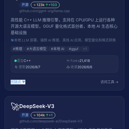
开源
⭐
123k
↑
+103
github.com/ggml-org/llama.cpp
高性能 C++ LLM 推理引擎，支持在 CPU/GPU 上运行各种
开源大语言模型，GGUF 量化格式首创者，本地 AI 生态核心
基础设施
🎯
本地 LLM 部署、端侧 AI 推理、离线 AI 应用、模型量化和格式转换
#
推理
#
大语言模型
#
本地 AI
#
gguf
+
1
语言
C++
🍴 Forks
21,418
🔄 更新
2026/8/7
📥 收录
2026/6/6
优缺点
▼
访问工具 →
🚀
DeepSeek-V3
开源
⭐
104k
↑
+1
github.com/deepseek-ai/DeepSeek-V3