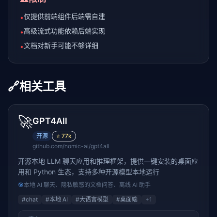
仅提供前端组件后端需自建
•
高级流式功能依赖后端实现
•
文档对新手可能不够详细
•
🔗
相关工具
🚀
GPT4All
开源
⭐
77k
github.com/nomic-ai/gpt4all
开源本地 LLM 聊天应用和推理框架，提供一键安装的桌面应
用和 Python 生态，支持多种开源模型本地运行
🎯
本地 AI 聊天、隐私敏感的文档问答、离线 AI 助手
#
chat
#
本地 AI
#
大语言模型
#
桌面端
+
1