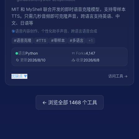
MIT 和 MyShell 联合开发的即时语音克隆模型，支持零样本
TTS。只需几秒音频即可克隆声音，跨语言支持英语、中
文、日语等
🎯
语音内容创作、个性化助手声音、跨语言语音合成
#
语音克隆
#
TTS
#
零样本
#
多语言
+
1
语言
Python
🍴 Forks
4,147
🔄 更新
2026/8/10
📥 收录
2026/6/8
优缺点
▼
访问工具 →
← 浏览全部
1468
个工具