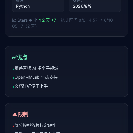
🟢
语言
🔄
更新
Python
2026/8/9
📈 Stars 变化
↑
2 天 +7
· 统计区间
8/8 14:57 → 8/10
05:17（2 天）
✅
优点
覆盖音频 AI 多个子领域
•
OpenMMLab 生态支持
•
文档详细便于上手
•
⚠️
限制
部分模型依赖特定硬件
•