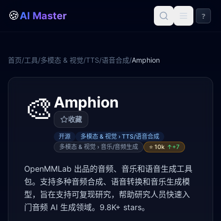
🍪
AI Master
?
首页
/
工具
/
多模态 & 视觉
/
TTS/语音合成
/
Amphion
🎨
Amphion
收藏
开源
多模态 & 视觉 › TTS/语音合成
多模态 & 视觉 › 音乐/音频生成
⭐
10k
↑+
7
OpenMMLab 出品的音频、音乐和语音生成工具
包。支持多种音频合成、语音转换和音乐生成模
型，旨在支持可复现研究，帮助研究人员快速入
门音频 AI 生成领域。9.8K+ stars。