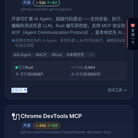
开源
⭐
53k
↑
+62
github.com/aaif-goose/goose
开源可扩展 AI Agent，超越代码建议——支持安装、执行、
编辑和测试任意 LLM。Rust 编写高性能，支持 MCP 协议和
支持一下
ACP（Agent Communication Protocol），是本地优先 AI
Agent 开发的标杆项目。46K+ stars。
🎯
搭建本地优先的 AI Agent，支持任意 LLM 的代码执行、编辑和自动
化测试流程
#
AI Agent
#
MCP
#
Rust
#
本地优先
+
1
语言
Rust
🍴 Forks
5,944
🔄 更新
2026/8/7
📥 收录
2026/5/31
优缺点
▼
访问工具 →
🔌
Chrome DevTools MCP
开源
⭐
49k
↑
+68
github.com/ChromeDevTools/chrome-devtools-mcp