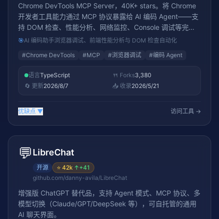
Chrome DevTools MCP Server，40K+ stars。将 Chrome
开发者工具能力通过 MCP 协议暴露给 AI 编码 Agent——支
持 DOM 检查、性能分析、网络监控、Console 调试等完整
DevTools 功能，是 AI 编程助手的浏览器调试利器
🎯
AI 编码助手浏览器调试、前端性能分析与 DOM 检查自动化
#
Chrome DevTools
#
MCP
#
浏览器调试
#
编码 Agent
语言
TypeScript
🍴 Forks
3,380
🔄 更新
2026/8/7
📥 收录
2026/5/21
优缺点
▼
访问工具 →
💬
LibreChat
开源
⭐
42k
↑
+41
github.com/danny-avila/LibreChat
增强版 ChatGPT 替代品，支持 Agent 模式、MCP 协议、多
模型切换（Claude/GPT/DeepSeek 等），可自托管的通用
AI 聊天界面。