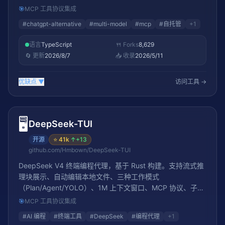
🎯
MCP 工具协议集成
#
chatgpt-alternative
#
multi-model
#
mcp
#
自托管
+
1
语言
TypeScript
🍴 Forks
8,629
🔄 更新
2026/8/7
📥 收录
2026/5/11
优缺点
▼
访问工具 →
🖥️
DeepSeek-TUI
开源
⭐
41k
↑
+13
github.com/Hmbown/DeepSeek-TUI
DeepSeek V4 终端编程代理，基于 Rust 构建。支持流式推
理块展示、自动编辑本地文件、三种工作模式
（Plan/Agent/YOLO）、1M 上下文窗口、MCP 协议、子代
理协调、LSP 诊断、会话保存/恢复、工作区回滚等功能。可
🎯
MCP 工具协议集成
通过 npm、Cargo、Homebrew 安装
#
AI 编程
#
终端工具
#
DeepSeek
#
编程代理
+
1