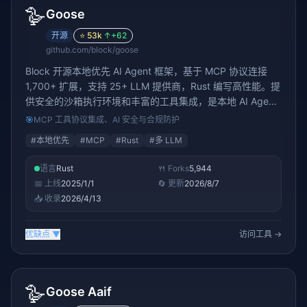
🪿
Goose
开源
⭐
53k
↑
+62
github.com/block/goose
Block 开源本地优先 AI Agent 框架，基于 MCP 协议连接
1,700+ 扩展，支持 25+ LLM 提供商，Rust 编写高性能。提
供安全的沙箱执行环境和丰富的工具集成，是本地 AI Agent
开发的新选择
🎯
MCP 工具协议集成、AI 安全与合规防护
#
本地优先
#
MCP
#
Rust
#
多 LLM
语言
Rust
🍴 Forks
5,944
📅 上线
2025/1/1
🔄 更新
2026/8/7
📥 收录
2026/4/13
优缺点
▼
访问工具 →
🪿
Goose Aaif