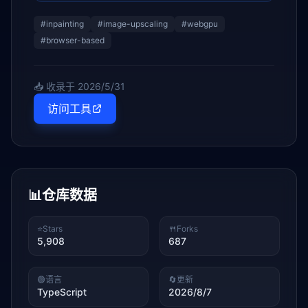
#
inpainting
#
image-upscaling
#
webgpu
#
browser-based
📥 收录于
2026/5/31
访问工具
📊
仓库数据
⭐
Stars
🍴
Forks
5,908
687
🟢
语言
🔄
更新
TypeScript
2026/8/7