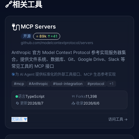
🔗
相关工具
🔌
MCP Servers
开源
⭐
89k
↑
+41
github.com/modelcontextprotocol/servers
Anthropic 官方 Model Context Protocol 参考实现服务器集
合，提供文件系统、数据库、Git、Google Drive、Slack 等
常见工具的 MCP 接口
🎯
为 AI Agent 提供标准化的外部工具接口、MCP 生态参考实现
#
mcp
#
Anthropic
#
tool-integration
#
protocol
+
1
语言
TypeScript
🍴 Forks
11,398
🔄 更新
2026/8/7
📥 收录
2026/6/6
优缺点
▼
访问工具 →