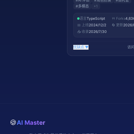
#
AI 伴侣
#
角色扮演
#
自托管
#
多模态
+
1
语言
TypeScript
🍴 Forks
4,63
📅 上线
2024/12/2
🔄 更新
2026/
📥 收录
2026/7/30
优缺点
▼
访问
🍪
AI Master