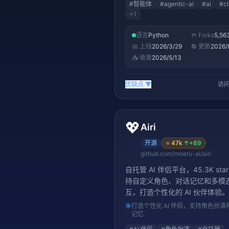
#
智能体
#
agentic-ai
#
ai
#
c
+
1
语言
Python
🍴 Forks
5,56
📅 上线
2026/3/29
🔄 更新
2026/
📥 收录
2026/5/13
优缺点
▼
访问
💖
Airi
开源
⭐
47k
↑
+89
github.com/moeru-ai/airi
自托管 AI 伴侣平台，45.3K sta
持自定义角色、对话记忆和多模
互，打造个性化的 AI 伙伴体验。
🎯
打造个性化 AI 伴侣，支持角色扮演
记忆