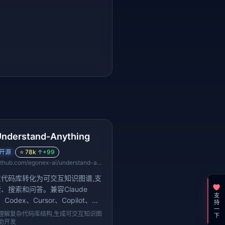
nderstand-Anything
开源
⭐
78k
↑
+99
github.com/egonex-ai/understand-anything
代码库转化为可交互知识图谱,支
、搜索和问答。兼容Claude
支持一下
、Codex、Cursor、Copilot、
ni CLI等主流AI编程工具。
理解复杂代码库结构,生成可交互知识图
助开发