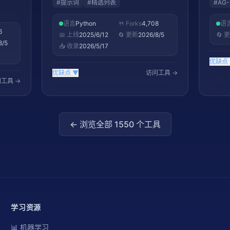
#
提示词
#
精选列表
#
AG-
Type
Age
语言
Python
🍴 Forks
4,708
语
是构建
6
📅 上线
2025/6/12
🔄 更新
2026/8/5
🔄 
择，特
8/5
📥 收录
2026/5/17
到产
优缺点
优缺点
▼
访问工具 →
工具 →
← 浏览全部
1550
个工具
学习资源
📊 机器学习