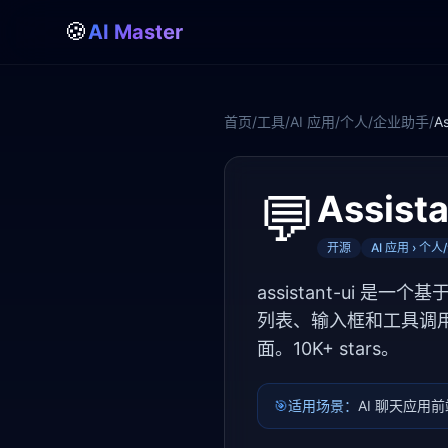
🍪
AI Master
首页
/
工具
/
AI 应用
/
个人/企业助手
/
As
💬
Assista
开源
AI 应用 › 个
assistant-ui 是一
列表、输入框和工具调用展示
面。10K+ stars。
🎯
适用场景：
AI 聊天应用