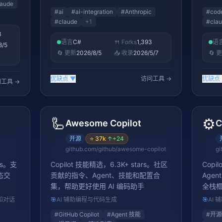
laude
#
ai
#
ai-integration
#
Anthropic
#
cod
#
claude
+
1
#
cla
3
语言
C#
🍴 Forks
1,393
语
8/5
🔄 更新
2026/8/5
📥 收录
2026/5/7
🔄 
优缺点
▼
访问工具 →
优缺点
工具 →
🦾
⚙️
Awesome Copilot
C
开源
⭐
37k
↑
+24
github.com/github/awesome-copilot
gi
rs。支
Copilot 技能精选，6.3K+ stars。社区
Copi
态交
贡献的指令、Agent、技能和配置合
Agen
集，帮助更好使用 AI 编码助手
全栈框架
供 AG
和对话
🎯
AI 辅助编程与代码生成
🎯
AI
以像使
#
GitHub Copilot
#
Agent 技能
#
开源
的前端交