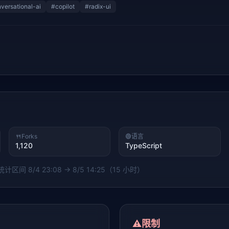
versational-ai
#
copilot
#
radix-ui
🍴
Forks
🟢
语言
1,120
TypeScript
 统计区间
8/4 23:08 → 8/5 14:25（15 小时）
⚠️
限制