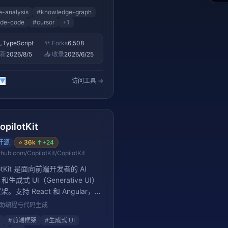
e-analysis
#
knowledge-graph
ude-code
#
cursor
+
1
言
TypeScript
🍴 Forks
6,508
更新
2026/8/5
📥 收录
2026/6/25
▼
访问工具 →
opilotKit
开源
⭐
36k
↑
+24
thub.com/CopilotKit/CopilotKit
lotKit 是面向前端开发者的 AI
t 和生成式 UI（Generative UI）
。支持 React 和 Angular，提
-UI Protocol 标准，让开发者可
 辅助编程与代码生成
用传统 UI 组件一样构建 AI 驱动
#
前端框架
#
生成式 UI
互。30,300+ stars，