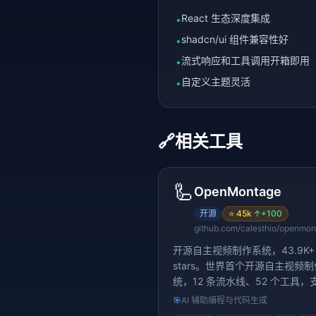
React 生态深度集成
•
shadcn/ui 组件兼容性好
•
流式响应和工具调用开箱即用
•
自定义主题灵活
•
🔗
相关工具
🦾
OpenMontage
开源
⭐
45k
↑
+100
github.com/calesthio/openmo
开源自主视频制作系统，43.9K+
stars。世界首个开源自主视频
统，12 条流水线、52 个工具，
频自动生成
🎯
AI 辅助编程与代码生成