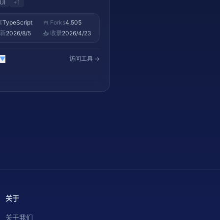
UI
+
1
Script 实现，支持流式 UI 渲染、
nt 状态管理、工具调用前端集成。
言
TypeScript
🍴 Forks
4,505
「AI 原生应用」前端层的理想选
更新
2026/8/5
📥 收录
2026/4/23
别适合需要将 AI 能力深度集成
品界面中的团队。
▼
访问工具 →
关于
关于我们