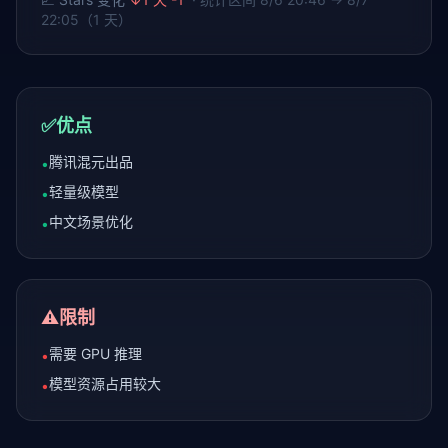
22:05（1 天）
✅
优点
腾讯混元出品
•
轻量级模型
•
中文场景优化
•
⚠️
限制
需要 GPU 推理
•
模型资源占用较大
•