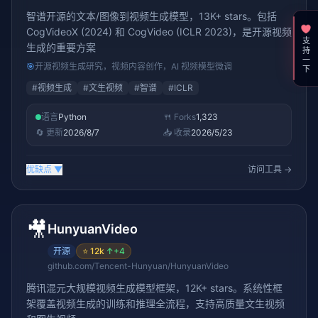
智谱开源的文本/图像到视频生成模型，13K+ stars。包括
CogVideoX (2024) 和 CogVideo (ICLR 2023)，是开源视频
支持一下
生成的重要方案
🎯
开源视频生成研究，视频内容创作，AI 视频模型微调
#
视频生成
#
文生视频
#
智谱
#
ICLR
语言
Python
🍴 Forks
1,323
🔄 更新
2026/8/7
📥 收录
2026/5/23
优缺点
▼
访问工具 →
🎥
HunyuanVideo
开源
⭐
12k
↑
+4
github.com/Tencent-Hunyuan/HunyuanVideo
腾讯混元大规模视频生成模型框架，12K+ stars。系统性框
架覆盖视频生成的训练和推理全流程，支持高质量文生视频