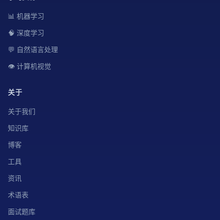
📊 机器学习
🧠 深度学习
💬 自然语言处理
👁️ 计算机视觉
关于
关于我们
知识库
博客
工具
资讯
术语表
面试题库