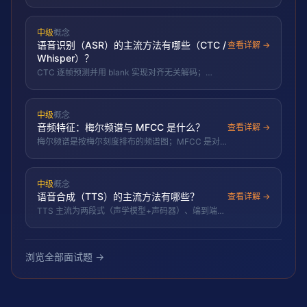
分段，区分实时流式与批量，注意噪声与专名。
中级
概念
语音识别（ASR）的主流方法有哪些（CTC /
查看详解 →
Whisper）？
CTC 逐帧预测并用 blank 实现对齐无关解码；
Whisper 是 seq2seq Transformer，靠大规模弱监督
数据训练。
中级
概念
音频特征：梅尔频谱与 MFCC 是什么？
查看详解 →
梅尔频谱是按梅尔刻度排布的频谱图；MFCC 是对
数梅尔谱再做 DCT 取低阶系数得到的紧凑特征。
中级
概念
语音合成（TTS）的主流方法有哪些？
查看详解 →
TTS 主流为两段式（声学模型+声码器）、端到端
VITS，及 LM+codec 新范式（VALL-E）。
浏览全部面试题 →