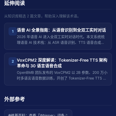
延伸阅读
从知识库精选
2
篇文章，帮助深入理解该术语。
语音 AI 全景指南：从语音识别到全双工实时对话
1
2026 年语音 AI 进入全双工实时对话时代。本文系统梳
理语音 AI 技术栈：从 ASR 语音识别、TTS 语音合成，
到端到端语音模型和全双工对话系统，带你理解 NVIDIA
PersonaPlex、Audio Flamingo Next、MoshiRAG 等前
沿项目背后的技术原理。
VoxCPM2 深度解读：Tokenizer-Free TTS 架构
2
革命与 30 语言语音合成
OpenBMB 团队发布的 VoxCPM2 以 2B 参数、200 万小
时多语言语音数据训练，开创了 Tokenizer-Free TTS 新
范式。无需离散 Tokenizer，通过端到端扩散自回归架构
直接生成连续语音表征，支持 30 种语言、Voice Design
语音设计、可控声音克隆和 48kHz 录音棚级音质。本文
外部参考
深度解读其技术架构、核心创新和与传统 TTS 的本质差
异。
🌐
维基百科：查看「
Whisper
」词条
↗