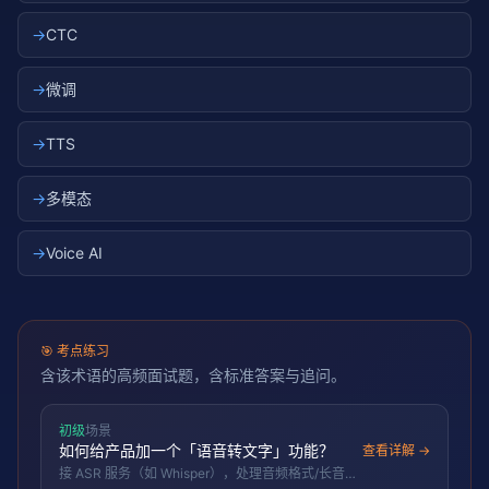
→
CTC
→
微调
→
TTS
→
多模态
→
Voice AI
🎯
考点练习
含该术语的高频面试题，含标准答案与追问。
初级
场景
如何给产品加一个「语音转文字」功能？
查看详解 →
接 ASR 服务（如 Whisper），处理音频格式/长音频