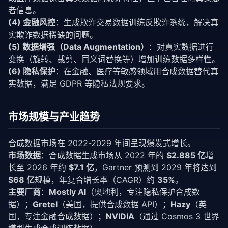
者信息。
(4) 金融风控
：生成欺诈交易数据训练反欺诈系统，解决真
实欺诈数据稀缺的问题。
(5) 数据增强（Data Augmentation）
：对真实数据进行
变换（旋转、裁剪、同义词替换等）增加训练数据多样性。
(6) 隐私保护
：在金融、医疗等敏感领域用合成数据替代真
实数据，满足 GDPR 等隐私法规要求。
市场规模与产业趋势
合成数据市场在 2022-2029 年间呈现爆发式增长。
市场数据
：合成数据生成市场从 2022 年的
$2.885 亿
增
长至 2026 年约
$7.1 亿
，Gartner 预测到 2029 年将达到
$68 亿
规模，年复合增长率（CAGR）约
35%
。
主要厂商
：
Mostly AI
（奥地利，专注隐私保护合成数
据）；
Gretel
（美国，提供合成数据 API）；
Hazy
（英
国，专注金融合成数据）；
NVIDIA
（通过 Cosmos 3 世界