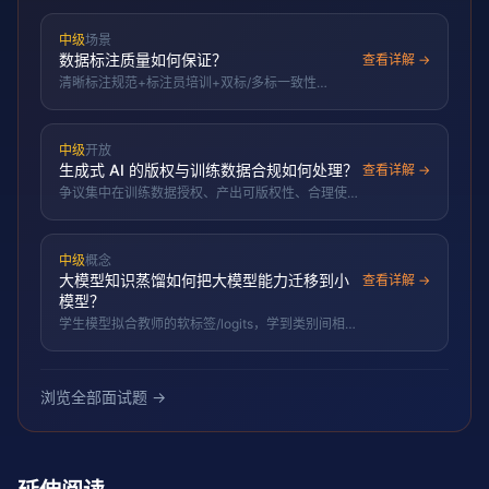
中级
场景
数据标注质量如何保证？
查看详解 →
清晰标注规范+标注员培训+双标/多标一致性
(Kappa)+质检黄金集+争议仲裁+主动学习挑高价值
样本。
中级
开放
生成式 AI 的版权与训练数据合规如何处理？
查看详解 →
争议集中在训练数据授权、产出可版权性、合理使用
边界与署名/opt-out；合规靠数据来源审查与授权管
理。
中级
概念
大模型知识蒸馏如何把大模型能力迁移到小
查看详解 →
模型？
学生模型拟合教师的软标签/logits，学到类别间相对
概率这一「暗知识」，从而在更小体量逼近教师能
力。
浏览全部面试题 →