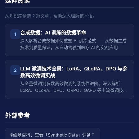
延伸阅读
从知识库精选
2
篇文章，帮助深入理解该术语。
合成数据：AI 训练的数据革命
1
深入解析合成数据如何重塑 AI 训练范式——从数据生成
技术到质量保证，从自动驾驶到医疗 AI 的实战应用
LLM 微调技术全景：LoRA、QLoRA、DPO 与参
2
数高效微调实战
从全量微调到参数高效微调的系统性进阶。深入解析
LoRA、QLoRA、DPO、ORPO、GAPO 等主流微调技
术，对比不同方法的参数量、显存需求、训练效果和适用
场景，配以完整的 Python 可运行代码和实战训练脚本，
帮助开发者为特定任务定制专属 LLM。
外部参考
🌐
维基百科：查看「
Synthetic Data
」词条
↗