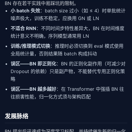
BN 存在若干实践中易踩坑的限制。
小 batch 失效
：batch size 过小（如 ≤ 4）时单批统计
噪声极大，训练不稳定，应换用 GN 或 LN
不适合 RNN
：不同时间步特性差异大，BN 在时间维度
统计意义不明确，序列模型通常用 LN
训练/推理模式切换
：推理时必须切换到 eval 模式使用
全局统计量，否则结果随 batch 构成抖动
误区——BN 即正则化
：BN 的正则化副作用（可减少对
Dropout 的依赖）只是副产物，不能替代专用正则化策
略
误区——BN 越多越好
：在 Transformer 中强插 BN 往
往损害性能，归一化方式须与架构匹配
发展脉络
BN 提出后迅速成为深度学习标配，并持续催生新的归一化