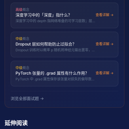
→ 写训练循环（zero_grad、forward、backward、
step）→ 验证与保存 checkpoint。
高级
概念
深度学习中的「深度」指什么？
查看详解 →
深度学习中的 depth 指网络堆叠的可学习层数；层数
越多表示能力越强，但也带来梯度传播与优化困难，
需配合残差连接、归一化等技术才能稳定训练。
中级
概念
Dropout 层如何帮助防止过拟合？
查看详解 →
Dropout 训练时以概率 p 随机将神经元输出置零，迫
使网络不依赖少数神经元，等价于训练指数级子网络
集成，从而减轻过拟合。
中级
概念
PyTorch 张量的 .grad 属性有什么作用？
查看详解 →
PyTorch 中 .grad 属性保存该张量对损失的偏导数，
反向传播后优化器读取 .grad 更新参数；非叶子节点
梯度默认不保留，训练前需 zero_grad 清零。
浏览全部面试题 →
延伸阅读