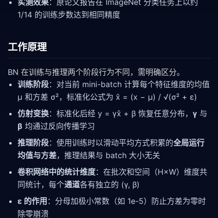
实测效果
：原论文报告在 ImageNet 分类任务上以约
1/14 的训练步数达到相同精度
工作原理
BN 在训练与推理两个阶段行为不同，需明确区分。
训练阶段
：对当前 mini-batch 计算每个特征维度的均值
μ 和方差 σ²，标准化公式为 x̂ = (x − μ) / √(σ² + ε)
仿射变换
：标准化后经 y = γx̂ + β 恢复任意分布，
γ
与
β
均通过反向传播学习
推理阶段
：使用训练时以滑动平均方式积累的
全局运行
均值与方差
，推理结果与 batch 大小无关
卷积网络中的统计维度
：在批次和空间（H×W）维度共
同统计，每个
通道
各有独立的 (γ, β)
ε 的作用
：分母加极小常数（如 1e-5）防止方差为零时
除零崩溃