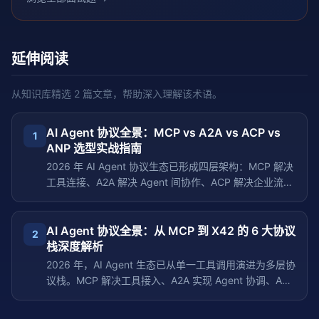
延伸阅读
从知识库精选
2
篇文章，帮助深入理解该术语。
AI Agent 协议全景：MCP vs A2A vs ACP vs
1
ANP 选型实战指南
2026 年 AI Agent 协议生态已形成四层架构：MCP 解决
工具连接、A2A 解决 Agent 间协作、ACP 解决企业流程
集成、ANP 解决网络层发现。本文从架构设计、协议报
文、实战代码三个维度，手把手教你如何在生产环境中选
型和组合使用这四大协议。
AI Agent 协议全景：从 MCP 到 X42 的 6 大协议
2
栈深度解析
2026 年，AI Agent 生态已从单一工具调用演进为多层协
议栈。MCP 解决工具接入、A2A 实现 Agent 协调、AG-
UI/A2UI 处理界面流式与状态同步、AP2 统一管理
Agent 生命周期、X42 提供跨域信任治理。本文系统梳