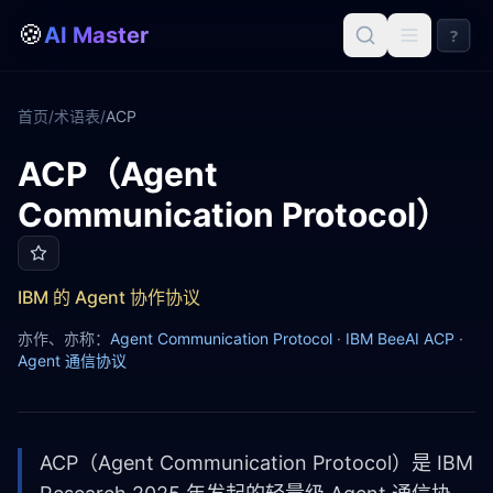
🍪
AI Master
?
首页
/
术语表
/
ACP
ACP（Agent
ACP
Communication Protocol）
IBM 的 Agent 协作协议
亦作、亦称：
Agent Communication Protocol
·
IBM BeeAI ACP
·
Agent 通信协议
ACP（Agent Communication Protocol）是 IBM