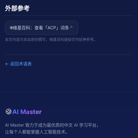
理 6 大协议的定位、技术细节、适用场景和组合使用模
外部参考
式，帮你构建生产级多 Agent 系统。
🌐
维基百科：查看「
ACP
」词条
↗
本页内容为本站原创撰写；维基百科链接仅作延伸参考。
← 返回术语表
🍪
AI Master
AI Master 致力于成为最优质的中文 AI 学习平台，
让每个人都能掌握人工智能技术。