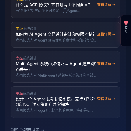
什么是 ACP 协议？它有哪两个不同含义？
查看详解 →
ACP 缩写对应两个不同协议：①Agent
Communication Protocol（IBM BeeAI 提出、后捐
入 Linux 基金会，基于 REST 的 Agent↔Agent 跨
框架通信，与 Google A2A 同类并趋于整合）；
支持一下
中级
系统设计
②Agent Client Protocol（Zed 提出，标准化"代码
如何为 AI Agent 交易设计审计和权限控制？
编辑器/IDE↔编程 Agent"通信，类比 LSP/MCP，
查看详解 →
基于 JSON-RPC）。
考察候选人对 Agent 经济活动的审计和权限控制设
计，特别是 Smart Tokens 等可编程支付工具的应
用。
高级
系统设计
Multi-Agent 系统中如何处理 Agent 遗忘/状
查看详解 →
态丢失？
考察候选人对 Multi-Agent 系统中状态管理和容错设
计的理解，特别是 Agent 崩溃、重启或上下文丢失
时的恢复策略。
高级
系统设计
设计一个 Agent 长期记忆系统，支持可写外
查看详解 →
部记忆、过期策略和冲突解决
考察候选人对 Agent 记忆架构的理解，特别是从
RAG 只读到可写外部记忆的演进，以及过期、冲突
解决等工程挑战。
浏览全部面试题 →