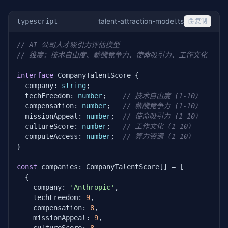
talent-attraction-model.ts
typescript
复制
// AI 公司人才吸引力评估模型
// 维度：技术自由度、薪酬竞争力、使命吸引力、工作文化
interface
 CompanyTalentScore {

  company: 
string
;

  techFreedom: 
number
;    
// 技术自由度 (1-10)
  compensation: 
number
;   
// 薪酬竞争力 (1-10)
  missionAppeal: 
number
;  
// 使命吸引力 (1-10)
  cultureScore: 
number
;   
// 工作文化 (1-10)
  computeAccess: 
number
;  
// 算力资源 (1-10)
}

const
 companies: CompanyTalentScore[] = [

  {

    company: 
'Anthropic'
,

    techFreedom: 
9
,

    compensation: 
8
,

    missionAppeal: 
9
,
