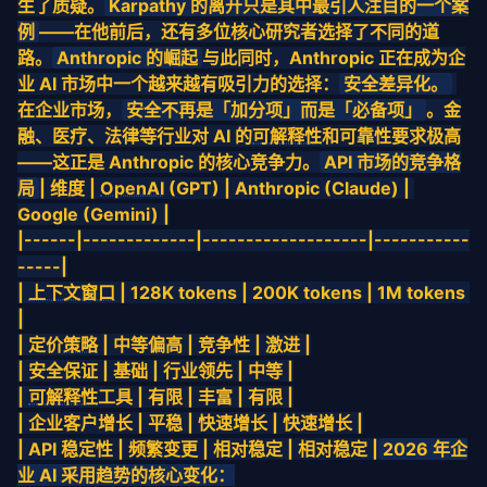
生了质疑。
Karpathy 的离开只是其中最引人注目的一个案
例
——在他前后，还有多位核心研究者选择了不同的道
路。
Anthropic 的崛起
与此同时，Anthropic 正在成为企
业 AI 市场中一个越来越有吸引力的选择：
安全差异化。
在企业市场，
安全不再是「加分项」而是「必备项」
。金
融、医疗、法律等行业对 AI 的
可解释性
和可靠性要求极高
——这正是 Anthropic 的核心竞争力。
API 市场的竞争格
局
| 维度 | 
OpenAI
 (GPT) | Anthropic (Claude) | 
Google (Gemini) |
|------|-------------|-------------------|-----------
-----|
| 
上下文窗口
 | 128K tokens | 200K tokens | 1M tokens 
|
| 定价
策略
 | 中等偏高 | 竞争性 | 激进 |
| 安全保证 | 基础 | 行业领先 | 中等 |
| 
可解释性
工具 | 有限 | 丰富 | 有限 |
| 企业客户增长 | 平稳 | 快速增长 | 快速增长 |
| API 稳定性 | 频繁变更 | 相对稳定 | 相对稳定 |
2026 年企
业 AI 采用趋势的核心变化：