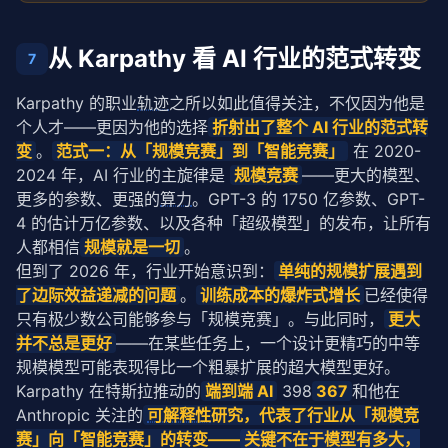
    missionAppeal: 
8
,

    cultureScore: 
4
,

    computeAccess: 
从 Karpathy 看 AI 行业的范式转变
8
,

7
  },

];

Karpathy 的职业
轨迹
之所以如此值得关注，不仅因为他是
个人才——更因为他的选择
折射出了整个 AI 行业的范式转
function
calculateTotalScore
(c: CompanyTalentScore)
变
。
范式一：从「规模竞赛」到「智能竞赛」
 在 2020-
return
 (

    c.techFreedom * 
0.25
 +

2024 年，AI 行业的主旋律是 
规模竞赛
——更大的模型、
    c.compensation * 
0.15
 +

更多的参数、更强的
算力
。GPT-3 的 1750 亿参数、GPT-
    c.missionAppeal * 
0.25
 +

4 的估计万亿参数、以及各种「超级模型」的发布，让所有
    c.cultureScore * 
0.15
 +

人都相信
规模就是一切
。                               
    c.computeAccess * 
0.20
但到了 2026 年，行业开始意识到：
单纯的规模扩展遇到
  );

}

了边际效益递减的问题
。
训练成本的爆炸式增长
已经使得
只有极少数公司能够参与「规模竞赛」。与此同时，
更大
const
 ranked = companies

并不总是更好
——在某些任务上，一个设计更精巧的中等
  .
map
(c => ({ ...c, total: 
calculateTotalScore
(c) }
规模模型可能表现得比一个粗暴扩展的超大模型更好。
  .
sort
((a, b) => b.total - a.total);

Karpathy 在特斯拉推动的
端到端 AI
 398
367
和他在 
console
.
log
(
'2026 AI 公司人才吸引力排名:'
);

Anthropic 关注的
可解释性
研究，代表了行业从「规模竞
ranked.
forEach
((c, i) => 
console
.
log
(
`  ${i + 1}. $
赛」向「智能竞赛」的转变——
关键不在于模型有多大，