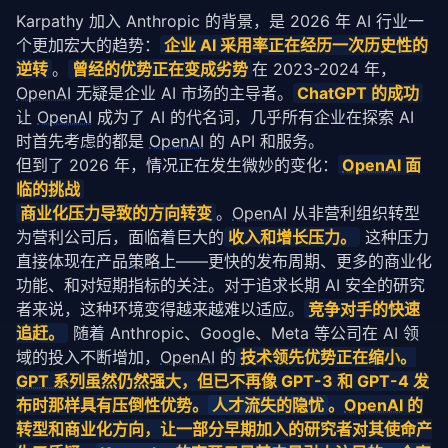
Karpathy 加入 Anthropic 的背景，是 2026 年 AI 行业一
个更加宏大的趋势：
企业 AI 采用率正在经历一次历史性的
逆转
。
曾经的优势正在变成劣势
在 2023-2024 年，
OpenAI
 无疑是企业 AI 市场的主导者。
ChatGPT 的成功
让 
OpenAI
 成为了 AI 的代名词，几乎所有企业在探索 AI 
时首先考虑的都是 
OpenAI
 的 API 和服务。
但到了 2026 年，情况正在发生微妙的变化：
OpenAI
 面
临的挑战
商业化压力导致的方向转变
。
OpenAI
 从非营利组织转型
为营利公司后，面临着巨大的
收入和增长压力。
 这种压力
直接体现在产品
策略
上——更快的发布周期、更多的商业化
功能、和对短期指标的关注。对于追求长期 AI 安全的研究
者来说，这种环境变得越来越难以适应。
竞争对手的快速
追赶。
 随着 Anthropic、Google、Meta 等公司在 AI 领
域的投入不断增加，
OpenAI
 的
技术领先优势正在缩小。
GPT 系列
虽然仍然强大，但已不再像 GPT-3 和 GPT-4 发
布时那样具有压倒性优势。
人才流失的隐忧
。
OpenAI
 的
转型和商业化方向，让一部分早期加入的研究者对其使命产