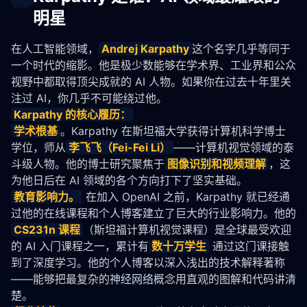
明星
在人工智能领域，
Andrej Karpathy
这个名字几乎等同于
一个时代的缩影。他是极少数能够在学术界、工业界和公众
视野中都取得顶尖成就的 AI 人物。如果你在过去十年里关
注过 AI，你几乎不可能绕过他。
Karpathy 的核心履历：
学术根基
。Karpathy 在斯坦福大学获得计算机科学博士
学位，师从
李飞飞（Fei-Fei Li）
——计算机视觉领域的泰
斗级人物。他的博士研究聚焦于
图像识别和视频理解
，这
为他日后在 AI 领域的各个方向打下了坚实基础。
教育影响力。
 在加入 
OpenAI
 之前，Karpathy 就已经通
过他的在线课程和个人博客建立了巨大的行业影响力。他的
CS231n 课程
（斯坦福计算机视觉课程）是全球最受欢迎
的 AI 入门课程之一，累计有
数十万学生
 通过这门课接触
到了深度学习。他的个人博客以深入浅出的技术解释著称
——能够把最复杂的
神经网络
概念用直观的图解和代码讲清
楚。