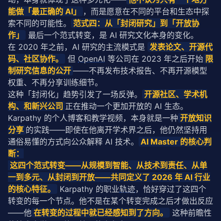
能做「最正确的 AI」
，而是愿意在不同的平台和生态中探
索不同的可能性。
范式四：从「封闭研究」到「开放协
作」
 最后一个范式转变，是 AI 研究文化本身的变化。
在 2020 年之前，AI 研究的主流模式是 
发表论文、开源代
码、社区协作。
 但 
OpenAI
 等公司在 2023 年之后开始
限
制研究信息的公开
——不再发布技术报告、不再开源模型
权重、不再分享训练细节。
这种「封闭化」趋势引发了一场反弹。
开源社区、学术机
构、和新兴公司
正在推动一个更加开放的 AI 生态。
Karpathy 的个人博客和教学视频，本身就是一种
开放知识
分享
的实践——即使在他离开学术界之后，他仍然坚持用
通俗易懂的方式向公众解释 AI 技术。
AI Master 的核心判
断：
 这四个范式转变——从规模到智能、从技术到责任、从单
一到多元、从封闭到开放——共同定义了 2026 年 AI 行业
的核心特征。
 Karpathy 的职业
轨迹
，恰好穿过了这四个
转变的每一个节点。他不是在某个转变完成之后才做出反应
——他
在转变的过程中就已经感知到了方向。
 这种前瞻性