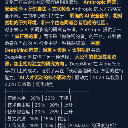
文化正在被企业化的管理结构所取代。
Anthropic 阵营：
安全使命 + 研究自由 + 文化契合
Anthropic 的人才
策略
完
全不同。它的核心吸引力在于：
明确的 AI 安全使命、相对
宽松的研究环境、和一个由志同道合者组成的社区
。
对于关心 AI 长期影响的研究者来说，Anthropic 提供了一
个「
做正确的事
」而不是「做赚钱的事」的平台。这种使
命感在当前的 AI 行业中是一种稀缺资源。
谷歌 
DeepMind 阵营：稳定 + 资源 + 长期视野
谷歌 
DeepMind 则提供了另一种选择：
大公司的稳定性和资
源，加上相对独立的研究方向
。DeepMind 在 
AlphaFold
等项目上的成功，证明了其在「长期基础研究」方面的独特
能力。
AI 人才流动的核心驱动力
| 驱动力 | 2023 年权重 | 
2026 年权重 | 变化趋势 |
|--------|-----------|-----------|---------|
| 薪酬水平 | 30％ | 20％ | 下降 |
| 技术自由度 | 25％ | 30％ | 上升 |
| 使命契合度 | 20％ | 25％ | 上升 |
| 
算力
资源 | 15％ | 15％ | 稳定 |
| 工作文化 | 10％ | 10％ | 稳定 |AI Master 的深度分析：