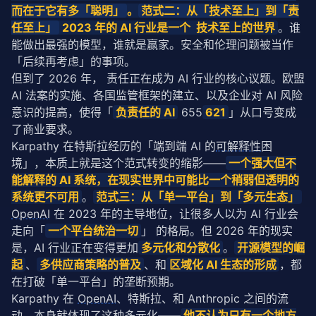
而在于它有多「聪明」
。
范式二：从「技术至上」到「责
任至上」
 2023 年的 AI 行业是一个  技术至上的世界
。谁
能做出最强的模型，谁就是赢家。安全和伦理问题被当作
「后续再考虑」的事项。
但到了 2026 年， 责任正在成为 AI 行业的核心议题。欧盟 
AI 法案的实施、各国监管框架的建立、以及企业对 AI 风险
意识的提高，使得「
负责任的 AI
 655
621
」从口号变成
了商业要求。
Karpathy 在特斯拉经历的「端到端 AI 的
可解释性
困
境」，本质上就是这个范式转变的缩影——
一个强大但不
能解释的 AI 系统，在现实世界中可能比一个稍弱但透明的
系统更不可用
。
范式三：从「单一平台」到「多元生态」
OpenAI
 在 2023 年的主导地位，让很多人以为 AI 行业会
走向「
一个平台统治一切
」 的格局。但 2026 年的现实
是，AI 行业正在变得更加
多元化和分散化
。
开源模型的崛
起
、
多供应商
策略
的普及
、和
区域化 AI 生态的形成
，都
在打破「单一平台」的垄断预期。
Karpathy 在 
OpenAI
、特斯拉、和 Anthropic 之间的流
动，本身就体现了这种多元化——
他不认为只有一个地方