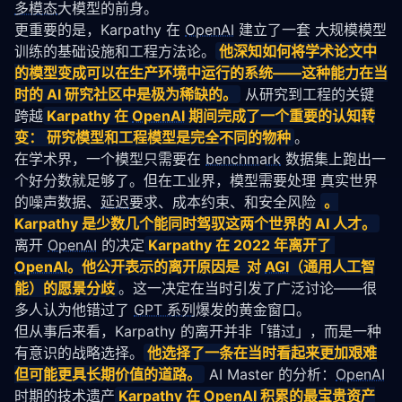
多模态
大模型的前身。
更重要的是，Karpathy 在 
OpenAI
 建立了一套 大规模模型
训练的基础设施和工程方法论。
他深知如何将学术论文中
的模型变成可以在生产环境中运行的系统——这种能力在当
时的 AI 研究社区中是极为稀缺的。
 从研究到工程的关键
跨越
Karpathy 在 
OpenAI
 期间完成了一个重要的认知转
变： 研究模型和工程模型是完全不同的物种
。                    
在学术界，一个模型只需要在 
benchmark
 数据集上跑出一
个好分数就足够了。但在工业界，模型需要处理 真实世界
的噪声数据、
延迟
要求、成本约束、和安全风险 
。
Karpathy 是少数几个能同时驾驭这两个世界的 AI 人才。
离开 
OpenAI
 的决定
Karpathy 在 2022 年离开了 
OpenAI
。他公开表示的离开原因是  对 
AGI
（通用人工智
能）的愿景分歧
。这一决定在当时引发了广泛讨论——很
多人认为他错过了 
GPT 系列
爆发的黄金窗口。
但从事后来看，Karpathy 的离开并非「错过」，而是一种 
有意识的战略选择。
他选择了一条在当时看起来更加艰难
但可能更具长期价值的道路。
 AI Master 的分析：
OpenAI
时期的技术遗产
Karpathy 在 
OpenAI
 积累的最宝贵资产