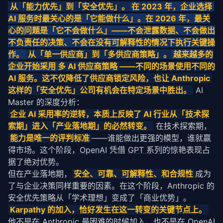
 从「能力优先」到「安全优先」。
在 2023 年，企业选择 
AI 服务时最关心的是「它能做什么」。在 2026 年，最关
心的问题是「它不会做什么」——不会泄露数据、不会做出
不负责任的决策、不会在没有
可解释性
的情况下执行关键操
作。
 从「单一供应商」到「多供应商
策略
」。
越来越多的
企业开始采用
多 AI 供应商
策略
——不同的场景使用不同的 
AI 服务。这不仅降低了供应商锁定风险，也让 Anthropic 
这样的「安全优先」公司有机会在特定场景中胜出。
 AI 
Master 的深度分析：
企业 AI 采用率的逆转，本质上反映了 AI 行业从「技术探
索期」进入「产业落地期」的必然转变。
 在技术探索期，
能力是唯一的评判标准
——谁能做出更强的模型，谁就赢
得市场。这个阶段，
OpenAI
 凭借 
GPT 系列
的惊艳表现占
据了绝对优势。
但在产业落地期，
安全、可靠、
可解释性
、和合规性
成为
了与企业决策同样重要的因素。在这个阶段，Anthropic 的
安全优先
策略
从「学术理想」变成了「商业优势」。
Karpathy 的加入，恰好发生在这一转变的关键节点上。
他不是在 Anthropic 最困难的时候加入，也不是在 
OpenAI