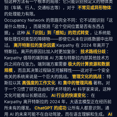
但这种方法有一个根本的局限：它只能识别预定义的物体类
别（车辆、行人、交通标志等），对于 
不常见或异形物体
的处理能力有限。
Occupancy Network 的思路完全不同：它不试图识别「这
是什么物体」，而是预测「这个空间位置是否有东西占
据」。这种
从「识别」到「感知」的范式转变
，让系统能
够处理任何类型的障碍物——即使它从未在训练数据中出现
过。
离开特斯拉的复杂因素
Karpathy 在 2024 年离开了
特斯拉。离开的原因比加入时更加复杂：
技术路线分歧
：
Karpathy 倡导的端到端 AI 方案与特斯拉内部其他技术方
向之间存在张力。端到端方案需要
极大的计算资源和数据
规模
，而且其决策过程缺乏
可解释性
——这对于一个安全
攸关的系统来说是一个巨大的挑战。
管理文化的挑战
：特
斯拉以其
高强度的工作文化
 和
集中的管理风格
著称。对
于一个习惯了研究自由和学术环境的 AI 科学家来说，这种
文化可能难以长期适应。
AI 行业的快速变化
：在 
Karpathy 离开特斯拉的 2024 年，
大语言模型
正在经历前
所未有的爆发。
ChatGPT 的成功
让所有人都意识到，通
用 AI 的未来可能不在自动驾驶，而在语言理解和生成。
AI 