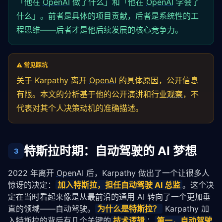
「他在
OpenAI
# 时序融合模块
做了什么」和「他在
OpenAI
学会了
self
.temporal_fusion = 
nn
.GRU(
512
, 
512
, num
什么」。前者是具体的项目贡献，后者是系统性的工
# 输出：每个体素的占据概率 + 语义类别
程思维——后者才是他后续发展的核心竞争力。
self
.occupancy_head = 
nn
.Conv3d(
512
, 
20
, 
3
,
def
 forward(
self
, multi_camera_images, prev_sta
# 提取每路相机特征
⚠️ 常见踩坑
        features = [
self
.camera_encoder(img) 
for
 im
关于 Karpathy 离开
OpenAI
的具体原因，公开信息
# 多视角融合到 3D 空间
        voxel_features = 
self
.lifting_network(
torch
有限。本文的分析基于他的公开演讲和行业
观察
，不
# 时序融合
代表对其个人决策动机的准确描述。
        output, new_state = 
self
.temporal_fusion(vox
# 输出占据网格
        occupancy = 
self
.occupancy_head(output)

return
 occupancy, new_state

特斯拉时期：自动驾驶的 AI 梦想
3
# Karpathy 核心理念：不要预定义目标类别
# 让网络自己学习"什么东西占据了什么空间"
2022 年离开 
OpenAI
 后，Karpathy 做出了一个让很多人
# 这比传统 2D 检测框能更好地处理异形物体、遮挡场景
惊讶的决定：
加入特斯拉，担任自动驾驶 AI 总监
。这个决
定在当时看起来像是从最前沿的通用 AI 转向了一个更加垂
直的领域——自动驾驶。
为什么是特斯拉？
 Karpathy 加
入特斯拉的背后有几个关键的
技术逻辑
：
第一，自动驾驶