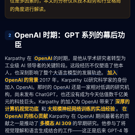
往是多因素的，本文的分析仅从技术趋势和行业格局
的角度进行解读。
OpenAI 时期：GPT 系列的幕后功
2
臣
Karpathy 在 
OpenAI
的时期，是他从学术研究者转型为
工业级 AI 领导者的关键阶段。这段经历不仅塑造了他本
人，也深刻影响了整个
大语言模型
的发展
轨迹
。
加入 
OpenAI
 的背景
2017 年，Karpathy 以研究科学家的身份
加入 
OpenAI
。那时的 
OpenAI
 还是一家相对低调的研究机
构，尚未发布 ChatGPT，也还没有成为今天估值数千亿美
元的科技巨头。Karpathy 的加入为 
OpenAI
 带来了
深厚的
计算机视觉功底
 和
大规模
神经网络
训练的实战经验
。
在 
OpenAI
 的核心贡献
Karpathy 在 
OpenAI
 期间最著名的贡
献之一是推动了
多模态
 AI 309
的早期研究。他参与了将
视觉理解和语言生成结合的工作——这正是后来 GPT-4 等