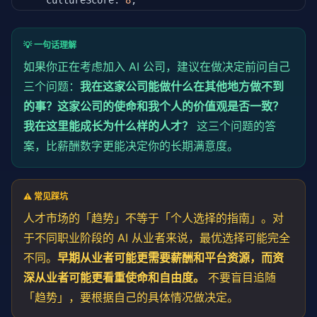
    cultureScore: 
8
,

    computeAccess: 
7
,

  },

  {

💡 一句话理解
    company: 
'OpenAI'
,

如果你正在考虑加入 AI 公司，建议在做决定前问自己
    techFreedom: 
6
,

    compensation: 
三个问题：
我在这家公司能做什么在其他地方做不到
9
,

    missionAppeal: 
7
,

的事？这家公司的使命和我个人的价值观是否一致？
    cultureScore: 
5
,

我在这里能成长为什么样的人才？
这三个问题的答
    computeAccess: 
10
,

  },

案，比薪酬数字更能决定你的长期满意度。
  {

    company: 
'Google DeepMind'
,

    techFreedom: 
7
,

⚠️ 常见踩坑
    compensation: 
8
,

    missionAppeal: 
7
,

人才市场的「趋势」不等于「个人选择的指南」。对
    cultureScore: 
7
,

于不同职业阶段的 AI 从业者来说，最优选择可能完全
    computeAccess: 
10
,

  },

不同。
早期从业者可能更需要薪酬和平台资源，而资
  {

深从业者可能更看重使命和自由度。
不要盲目追随
    company: 
'特斯拉 AI'
,

「趋势」，要根据自己的具体情况做决定。
    techFreedom: 
8
,

    compensation: 
7
,
