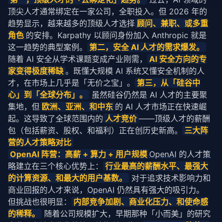
顶尖人才通常绑定在一家公司，全职投入。但 2026 年的
趋势显示，越来越多的顶级人才选择
顾问、兼职、或多重
角色
的安排。Karpathy 以顾问身份加入 Anthropic 就是
这一趋势的典型案例。
第二，安全 AI 人才的需求爆发。
随着 AI 安全从学术课题变成产业刚需，
AI 安全方向的专
家变得极度稀缺
。既懂大规模 AI 系统又懂安全机制的人
才，在市场上几乎是「无价之宝」。
第三，从「硅谷中
心」到「全球分布」。
 虽然硅谷仍然是 AI 人才的主要聚
集地，但
欧洲、亚洲、和中东
的 AI 人才市场正在快速崛
起。这导致了全球范围内的
人才竞价
——顶级人才的薪酬
包（包括薪资、股权、和福利）正在创历史新高。
三大阵
营的人才
策略
对比
OpenAI
 阵营：高薪 + 
算力
 + 用户规模
OpenAI
 的人才
策
略
建立在三个核心优势上：
行业最高的薪酬水平、最强大
的计算资源、和最大的用户基数。
 对于追求技术影响力和
商业
回报
的人才来说，
OpenAI
 仍然具有强大的吸引力。
但挑战也很明显：
内部竞争加剧、商业化压力、和使命感
的稀释。
 随着公司规模扩大，早期那种「小而美」的研究