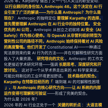
2026 年，Karpathy 做出了又一个引人关注的职业变动： 
以行业顾问的身份加入 Anthropic 46。这个决定在 AI 行
业引发了广泛的解读——为什么是 Anthropic？为什么是
现在？
 Anthropic 的独特定位
要理解 Karpathy 的选择，
首先需要理解 Anthropic 在 AI 行业中的独特位置。 安全
优先的 AI 公司
。Anthropic 从创立之初就将
AI 安全（AI 
Safety）作为核心使命。与 
OpenAI
 从非营利组织转型为
营利性公司的路径不同，Anthropic 始终保持着对 AI 风险
的高度警惕。他们开发了
Constitutional AI
——一种通过
宪法原则来约束 AI 行为的方法——并在
可解释性
研究方面
投入了大量资源。 
研究导向的文化
。Anthropic 的工作文
化更接近学术研究环境——强调
长期思考、深度研究和开
放讨论。
 这对于一个从学术界走出来的 AI 科学家来说，
可能比特斯拉的工业环境更加舒适。 
技术路线的契合。
Karpathy 在特斯拉经历的「
 端到端 AI 的
可解释性
困境 
」，与 Anthropic 的核心研究方向——让 AI 系统的内部
运作变得可理解和可验证
——形成了完美的契合。
为什么是 2026 年？
2026 年的 AI 行业正处于一个 
关键的转折点
：
大语言模