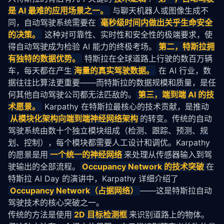
是 AI 最难的应用场景之一。
 与聊天机器人或图像生成不
同，自动驾驶系统需要在 
毫秒级时间内做出关乎生命安全
的决策。
 这种对可靠性、实时性和安全性的极端要求，使
得自动驾驶成为检验 AI 能力的终极考场。
第二，特斯拉拥
有独特的数据优势。
 特斯拉在全球道路上行驶的数百万辆
车，每天都在产生
海量的真实驾驶数据。
 在 AI 行业，数
据往往比算法更重要——而特斯拉的数据规模和质量，是任
何其他自动驾驶公司都无法匹敌的。
第三，端到端 AI 的技
术愿景。
 Karpathy 在特斯拉最核心的技术贡献，是推动
从模块化架构向端到端
神经网络
架构
的转变。传统的自动
驾驶系统由数十个独立模块组成（检测、跟踪、预测、
规
划
、控制），每个模块都需要人工设计和调优。Karpathy 
的愿景是用
一个统一的
神经网络
来处理从传感器输入到驾
驶输出的全部流程。
Occupancy Network 的技术突破
在
特斯拉 AI Day 的演讲中，Karpathy 详细介绍了
Occupancy Network（占据网络）
——这是特斯拉自动
驾驶技术的核心突破之一。
传统的方法是使用
2D 
目标检测
框
来识别道路上的物体。