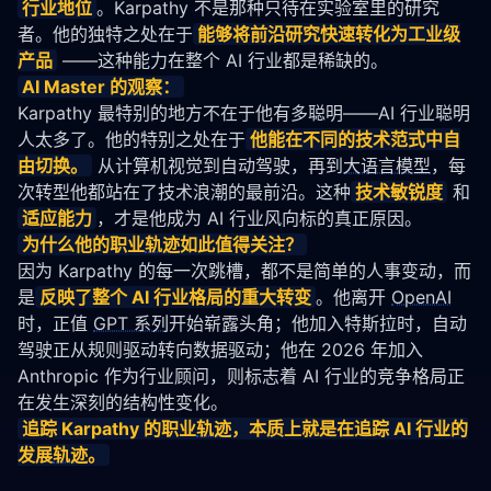
行业地位
。Karpathy 不是那种只待在实验室里的研究
者。他的独特之处在于
能够将前沿研究快速转化为工业级
产品
 ——这种能力在整个 AI 行业都是稀缺的。
AI Master 的
观察
：
Karpathy 最特别的地方不在于他有多聪明——AI 行业聪明
人太多了。他的特别之处在于
他能在不同的技术范式中自
由切换。
 从计算机视觉到自动驾驶，再到
大语言模型
，每
次转型他都站在了技术浪潮的最前沿。这种
技术敏锐度
 和
适应能力
，才是他成为 AI 行业风向标的真正原因。
为什么他的职业
轨迹
如此值得关注？
因为 Karpathy 的每一次跳槽，都不是简单的人事变动，而
是
反映了整个 AI 行业格局的重大转变
。他离开 
OpenAI
时，正值 
GPT 系列
开始崭露头角；他加入特斯拉时，自动
驾驶正从规则驱动转向数据驱动；他在 2026 年加入 
Anthropic 作为行业顾问，则标志着 AI 行业的竞争格局正
在发生深刻的结构性变化。
追踪 Karpathy 的职业
轨迹
，本质上就是在追踪 AI 行业的
发展
轨迹
。