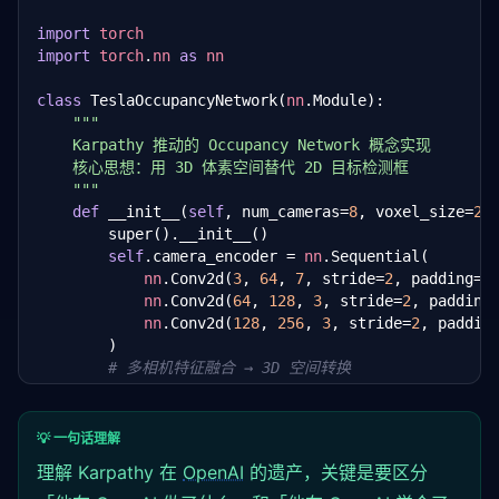
import
torch
import
torch
.
nn
as
nn
class
 TeslaOccupancyNetwork(
nn
.Module):

"""

    Karpathy 推动的 Occupancy Network 概念实现

    核心思想：用 3D 体素空间替代 2D 目标检测框

    """
def
 __init__(
self
, num_cameras=
8
, voxel_size=
20
        super().__init__()

self
.camera_encoder = 
nn
.Sequential(

nn
.Conv2d(
3
, 
64
, 
7
, stride=
2
, padding=
3
)
nn
.Conv2d(
64
, 
128
, 
3
, stride=
2
, padding
nn
.Conv2d(
128
, 
256
, 
3
, stride=
2
, paddin
        )

# 多相机特征融合 → 3D 空间转换
self
.lifting_network = 
nn
.Sequential(

nn
.Linear(
256
, 
512
),

nn
.ReLU(),

💡 一句话理解
nn
.Linear(
512
, voxel_size * voxel_size 
理解 Karpathy 在
OpenAI
的遗产，关键是要区分
        )
