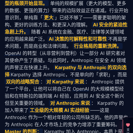
型
的瓶颈开始显现。
 单纯的规模扩展（更大的模型、更多
的数据、更强的
算力
）带来的边际效益正在递减。行业开始
意识到，单纯靠「
更大
」已经不够了——需要更聪明的架
构、更好的训练方法、和更深入的理解。 
AI 安全的紧迫性
急剧上升。
 随着 AI 系统在金融、医疗、法律等关键领域
的应用越来越广泛，
AI 决策的
可解释性
和可靠性
不再是学
术问题，而是商业和法律问题。 
行业格局的重新洗牌。
OpenAI
 的转型（从非营利到营利）让一部分 AI 研究者对
其使命产生了质疑。与此同时，Anthropic 在安全 AI 领域
的声誉正在快速上升。 
Karpathy 与 Anthropic 的双向选
择
Karpathy 选择 Anthropic，不是单向的「求职」，而是 
双向的战略契合
：
对 Karpathy 来说
： Anthropic 提供
了一个平台，让他可以将自己在 
OpenAI
 的大规模模型经
验和在特斯拉的端到端 AI 经验，应用到 AI 安全这个新兴
但至关重要的领域。 
对 Anthropic 来说
： Karpathy 的
加入带来了
工业级的大规模 AI 实战经验
——这是 
Anthropic 作为一个相对年轻的公司所缺乏的。他的声誉也
为 Anthropic 在人才市场上的竞争力增添了重要筹码。 
AI 
Master 的判断：
 Karpathy 加入 Anthropic，本质上是在