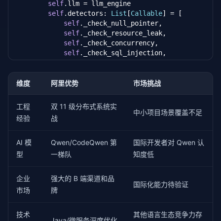
self
.llm = llm_engine

self
.detectors: 
List
[
Callable
] = [

self
._check_null_pointer,

self
._check_resource_leak,

self
._check_concurrency,

self
._check_sql_injection,

self
._check_xss,

        ]

维度
阿里优势
市场挑战
def
 review(
self
, code: 
str
, context: 
Dict
) -> 
L
"""六层代码审查：静态分析 + LLM 语义理解 + 模式匹
工程
双 11 级分布式系统实
        bugs = []

中小项目场景覆盖不足
经验
战
# 第一层：规则引擎（快速筛查）
for
 detector 
in
self
.detectors:

            found = detector(code)

AI 模
Qwen/CodeQwen 第
国际开发者对 Qwen 认
            bugs.extend(found)

型
一梯队
知度低
# 第二层：LLM 深度语义审查
        llm_prompt = 
self
._build_review_prompt(code,
企业
强大的 B 端渠道和品
        llm_findings = 
self
.llm(llm_prompt)

国际化能力待验证
市场
牌
        bugs.extend(
self
._parse_llm_findings(llm_fin
# 第三层：去重 + 严重性排序
        bugs = 
self
._deduplicate(bugs)

技术
其他语言生态竞争力存
Java/微服务深度优化
        bugs.sort(key=
lambda
 b: {
"critical"
: 
0
, 
"wa