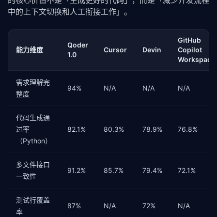
的核心价值不是「生成更好的代码」，而是「减少开发流程
中的上下文切换和人工衔接工作」。
GitHub
Qoder
能力维度
Cursor
Devin
Copilot
1.0
Workspace
需求理解完
94%
N/A
N/A
N/A
整度
代码生成通
过率
82.1%
80.3%
78.9%
76.8%
（Python）
多文件接口
91.2%
85.7%
79.4%
72.1%
一致性
测试行覆盖
87%
N/A
72%
N/A
率