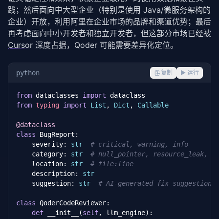
践；然后面向中大型企业（特别是使用 Java/微服务架构的
企业）开放，利用阿里在企业市场的品牌和渠道优势；最后
再考虑面向中小开发者和独立开发者，但这部分市场已经被 
Cursor
 深度占据，Qoder 可能需要差异化定位。
python
复制
▶ 运行
from
 dataclasses 
import
from
typing
import
List
, 
Dict
, 
Callable
@dataclass
class
 BugReport:

    severity: 
str
# critical, warning, info
    category: 
str
# null_pointer, resource_leak, c
    location: 
str
# file:line
    description: 
str
    suggestion: 
str
# AI-generated fix suggestion
class
 QoderCodeReviewer:

def
 __init__(
self
, llm_engine):
