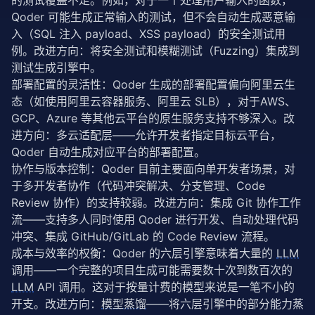
的测试覆盖不足。例如，对于一个处理用户输入的函数，
Qoder 可能生成正常输入的测试，但不会自动生成恶意输
入（SQL 注入 payload、XSS payload）的安全测试用
例。改进方向：将安全测试和模糊测试（Fuzzing）集成到
测试生成引擎中。
部署配置的灵活性：Qoder 生成的部署配置偏向阿里云生
态（如使用阿里云容器服务、阿里云 SLB），对于AWS、
GCP、Azure 等其他云平台的原生服务支持不够深入。改
进方向：多云适配层——允许开发者指定目标云平台，
Qoder 自动生成对应平台的部署配置。
协作与版本控制：Qoder 目前主要面向单开发者场景，对
于多开发者协作（代码冲突解决、分支管理、Code 
Review 协作）的支持较弱。改进方向：集成 Git 协作工作
流——支持多人同时使用 Qoder 进行开发、自动处理代码
冲突、集成 GitHub/GitLab 的 Code Review 流程。
成本与效率的权衡：Qoder 的六层引擎意味着大量的 
LLM
调用——一个完整的项目生成可能需要数十次到数百次的 
LLM
 API 调用。这对于按量计费的模型来说是一笔不小的
开支。改进方向：
模型蒸馏
——将六层引擎中的部分能力蒸