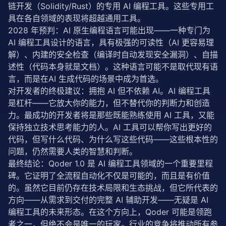
链开发（Solidity/Rust）的专用 AI 编程工具。这些专用工
具在各自领域的表现将超越通用工具。
2028 年预判：AI 原生编程语言可能出现——一种专门为 
AI 编程工具设计的语言，具有极强的可读性（AI 更容易理
解）、内建的安全检查（编译时自动发现安全漏洞）、自描
述性（代码本身就是文档）。这种语言可能不是取代现有语
言，而是在AI 生成代码的场景中成为首选。
对开发者的终极建议：拥抱 AI 但不依赖 AI。AI 编程工具
是杠杆——它放大你的能力，但不替代你的判断力和创造
力。最成功的开发者将是那些既能熟练使用 AI 工具，又能
保持独立技术思考能力的人。AI 工具可以帮你写出更好的
代码，但写什么代码、为什么写这些代码——这些根本性的
问题，仍然需要人类的智慧和判断。
最终结论：Qoder 1.0 是 AI 编程工具领域的一个重要里程
碑。它证明了全
流程自动化
不仅是可能的，而且是有价值
的。虽然它目前仍存在技术局限和生态挑战，但它所代表的
方向——从需求到交付的完整 AI 辅助开发——无疑是 AI 
编程工具的未来形态。在这个方向上，Qoder 可能是领跑
者之一，但绝不会是唯一的玩家。行业的竞争将推动所有参