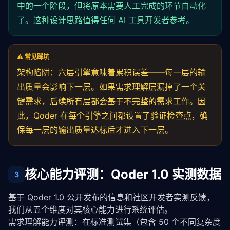
if
 (!validation.passed && attempt < stage.ma
中的一个阶段，但将原本需要人工完成的环节自动化
console
.
warn
(
`Stage ${stage.name} attempt
了。这种设计思路值得任何 AI 工具开发者参考。
          attempt++;

        } 
else
break
;

      } 
while
 (attempt <= stage.maxRetries);

if
 (!validation.passed) {

⚠️ 常见踩坑
return
 { success: 
false
, output: 
null
 };

架构陷阱：六层引擎意味着累积误差——每一层的输
      }

this
.checkpointResults.
set
(stage.name, 
true
);

出质量会影响下一层。如果需求理解层漏掉了一个关
      currentInput = stageOutput;

键需求，后续所有层都会基于不完整的需求工作。因
    }

return
 { success: 
true
, output: currentInput };

此，Qoder 在每个引擎之间都设置了验证检查点，确
  }

保每一层的输出质量达标后才进入下一层。
private
async
runStage
(stage: PipelineStage, inpu
// Each stage invokes its AI engine with contex
return
 stage.output; 
// Simplified: actual impl
核心能力评测：Qoder 1.0 实测数据
3
  }

getCheckpointReport
(): 
Record
<
string
, 
boolean
> {

基于 Qoder 1.0 公开发布的信息和社区开发者实测反馈，
return
Object
.
fromEntries
(
this
.checkpointResults
我们从五个维度对其核心能力进行系统评估。
  }

需求理解能力评测：在标准测试集（包含 50 个不同复杂度
}