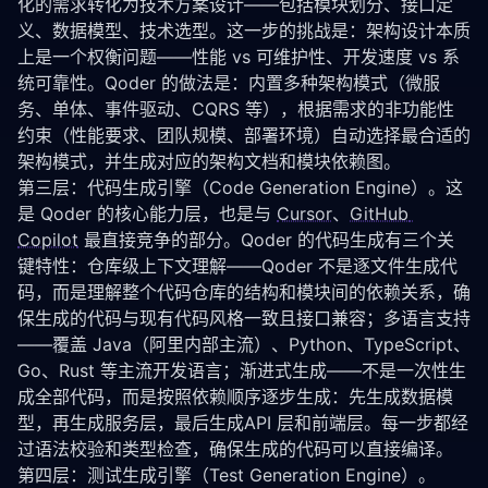
化的需求转化为技术方案设计——包括模块划分、接口定
义、数据模型、技术选型。这一步的挑战是：架构设计本质
上是一个权衡问题——性能 vs 可维护性、开发速度 vs 系
统可靠性。Qoder 的做法是：内置多种架构模式（微服
务、单体、事件驱动、CQRS 等），根据需求的非功能性
约束（性能要求、团队规模、部署环境）自动选择最合适的
架构模式，并生成对应的架构文档和模块依赖图。
第三层：代码生成引擎（Code Generation Engine）。这
是 Qoder 的核心能力层，也是与 
Cursor
、
GitHub 
Copilot
 最直接竞争的部分。Qoder 的代码生成有三个关
键特性：仓库级上下文理解——Qoder 不是逐文件生成代
码，而是理解整个代码仓库的结构和模块间的依赖关系，确
保生成的代码与现有代码风格一致且接口兼容；多语言支持
——覆盖 Java（阿里内部主流）、Python、TypeScript、
Go、Rust 等主流开发语言；渐进式生成——不是一次性生
成全部代码，而是按照依赖顺序逐步生成：先生成数据模
型，再生成服务层，最后生成API 层和前端层。每一步都经
过语法校验和类型检查，确保生成的代码可以直接编译。
第四层：测试生成引擎（Test Generation Engine）。