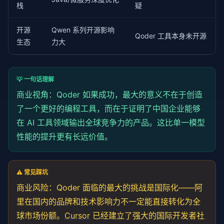
栈
疑
return
 bugs

开源
def
 _check_null_pointer(
Qwen 系列开源影响
self
, code: 
str
) -> 
Lis
Qoder 工具本身未开源
# 检查空指针风险：变量使用前是否判空
生态
力大
return
 []  
# 实际实现包含完整的 AST 分析
def
 _check_resource_leak(
self
, code: 
str
) -> 
Li
💡 一句话理解
# 检查资源泄漏：打开的文件/连接是否关闭
return
 []  
# 实际实现包含资源生命周期追踪
商业视角：Qoder 如果成功，最大的意义不在于创造
了一个更好的编程工具，而在于证明了中国企业能够
def
 _build_review_prompt(
self
, code, context, k
return
f""
"审查以下代码，重点关注：

在 AI 工具领域输出全球竞争力的产品。这比单一模型
1. 业务逻辑错误

性能的提升更有长远价值。
2. 边界条件处理

3. 性能瓶颈

4. 安全漏洞

已知规则引擎发现的 {len(known_bugs)} 个问题，请补充更多
⚠️ 常见踩坑
商业风险：Qoder 面临的最大的挑战是国际化——阿
里在国内的品牌和技术影响力不一定能直接转化为全
球市场份额。
Cursor
已经建立了强大的国际开发者社