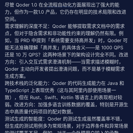
尽管 Qoder 1.0 在全
流程自动化
方面展现出了强大的能
力，但作为一款1.0 产品，它仍存在明显的技术局限和改进
空间。
需求理解的深度不足：Qoder 能够提取需求文档中的需求
点，但对于隐含需求和非功能性约束的理解仍然有限。例
如，当 PRD 中提到「系统需要支持高并发」时，Qoder 可
能无法准确理解「高并发」的具体含义——是 1000 QPS 
还是 10 万 QPS？这两种场景下的架构设计完全不同。改进
方向：引入交互式需求澄清机制——当需求描述模糊时，
Qoder 主动向开发者提出澄清问题，而不是基于模糊需求
生成方案。
跨技术栈的泛化能力：Qoder 的代码生成能力在 Java 和 
TypeScript 上表现优秀（这与其阿里内部使用场景一
致），但在 Rust、Swift、Kotlin 等语言上的表现相对较
弱。改进方向：加强多语言训练数据的覆盖，特别是开源生
态中高质量代码项目的配对数据。
测试生成的智能度：Qoder 的测试生成虽然覆盖率不错，
但生成的测试用例多为常规场景，对于边界条件和异常场景