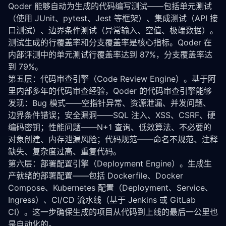
Qoder 能够自动为生成的代码编写测试——包括单元测试
（使用 JUnit、pytest、Jest 等框架）、集成测试（API 接
口测试）、边界条件测试（异常输入、空值、极端数据）。
测试生成的行覆盖率和分支覆盖率是核心指标。Qoder 在
内部评测中的单元测试行覆盖率达到 87%，分支覆盖率达
到 79%。
第五层：代码审查引擎（Code Review Engine）。基于阿
里内部多年的代码审查经验，Qoder 的代码审查引擎能够
发现：Bug 模式——空指针异常、资源泄漏、并发问题、
边界条件错误；安全漏洞——SQL 注入、XSS、CSRF、硬
编码密钥；性能问题——N+1 查询、低效算法、不必要的
对象创建、内存泄漏风险；代码规范——命名不规范、注释
缺失、复杂度过高、重复代码。
第六层：部署配置引擎（Deployment Engine）。生成生
产就绪的部署配置——包括 Dockerfile、Docker 
Compose、Kubernetes 配置（Deployment、Service、
Ingress）、CI/CD 流水线（基于 Jenkins 或 GitLab 
CI）。这一步确保生成的项目从代码到上线的最后一公里也
是自动化的。