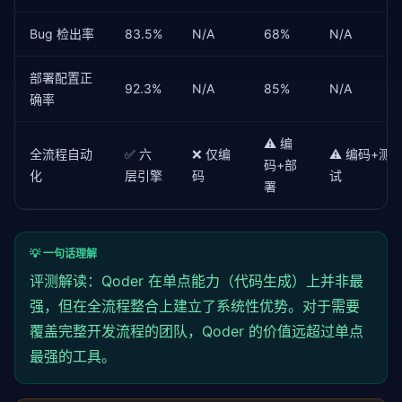
Bug 检出率
83.5%
N/A
68%
N/A
部署配置正
92.3%
N/A
85%
N/A
确率
⚠️ 编
全流程自动
✅ 六
❌ 仅编
⚠️ 编码+测
码+部
化
层引擎
码
试
署
💡 一句话理解
评测解读：Qoder 在单点能力（代码生成）上并非最
强，但在全流程整合上建立了系统性优势。对于需要
覆盖完整开发流程的团队，Qoder 的价值远超过单点
最强的工具。