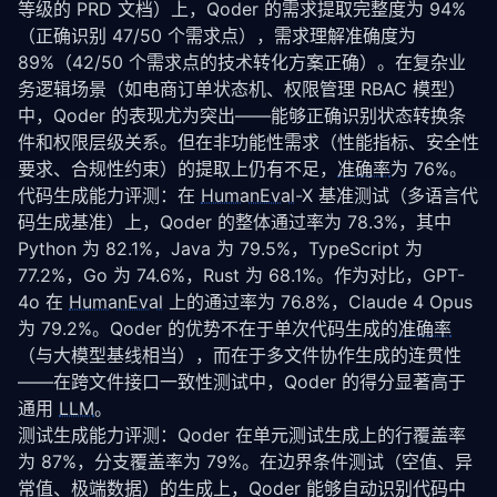
等级的 PRD 文档）上，Qoder 的需求提取完整度为 94%
（正确识别 47/50 个需求点），需求理解准确度为 
89%（42/50 个需求点的技术转化方案正确）。在复杂业
务逻辑场景（如电商订单状态机、权限管理 RBAC 模型）
中，Qoder 的表现尤为突出——能够正确识别状态转换条
件和权限层级关系。但在非功能性需求（性能指标、安全性
要求、合规性约束）的提取上仍有不足，
准确率
为 76%。
代码生成能力评测：在 
HumanEval
-X 基准测试（多语言代
码生成基准）上，Qoder 的整体通过率为 78.3%，其中 
Python 为 82.1%，Java 为 79.5%，TypeScript 为 
77.2%，Go 为 74.6%，Rust 为 68.1%。作为对比，GPT-
4o 在 
HumanEval
 上的通过率为 76.8%，Claude 4 Opus 
为 79.2%。Qoder 的优势不在于单次代码生成的
准确率
（与大模型基线相当），而在于多文件协作生成的连贯性
——在跨文件接口一致性测试中，Qoder 的得分显著高于
通用 
LLM
。
测试生成能力评测：Qoder 在单元测试生成上的行覆盖率
为 87%，分支覆盖率为 79%。在边界条件测试（空值、异
常值、极端数据）的生成上，Qoder 能够自动识别代码中