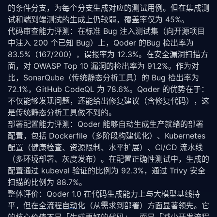
的条件分支，为每个分支生成对应的测试用例。但在集成测
试和端到端测试的生成上仍较弱，覆盖率仅为 45%。
代码审查能力评测：在标准 Bug 注入测试集（向开源项目
中注入 200 个已知 Bug）上，Qoder 的Bug 检出率为 
83.5%（167/200），误报率为 12.3%。在安全漏洞扫描方
面，对 OWASP Top 10 漏洞的检出率为 91.2%。作为对
比，SonarQube（传统静态分析工具）的 Bug 检出率为 
72.1%，GitHub CodeQL 为 78.6%。Qoder 的优势在于：
不仅能够发现问题，还能给出修复建议（含修复代码），这
是传统静态分析工具做不到的。
部署配置能力评测：Qoder 能够自动生成生产就绪的部署
配置，包括 Dockerfile（多阶段构建优化）、Kubernetes 
配置（健康检查、资源限制、水平扩展）、CI/CD 流水线
（多环境部署、灰度发布）。在配置正确性测试中，生成的
配置通过 kubeval 验证的比例为 92.3%，通过 Trivy 安全
扫描的比例为 88.7%。
整体评价：Qoder 1.0 在代码生成能力上与大模型基线持
平，但在全
流程自动化
（从需求到部署）方面显著领先。它