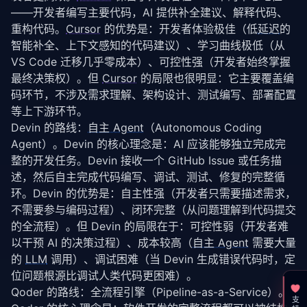
——开发者编写主要代码，AI 提供补全建议、解释代码、
重构代码。
Cursor
 的优势是：开发者体验极佳（低
延迟
的
智能补全、上下文感知的代码建议）、学习曲线极低（从 
VS Code 迁移几乎零成本）、可控性强（开发者始终掌握
最终决策权）。但 
Cursor
 的局限也很明显：它主要覆盖编
码环节，不涉及需求理解、架构设计、测试编写、部署配置
等上下游环节。
Devin 的路线：
自主 Agent
（Autonomous Coding 
Agent）。Devin 的核心理念是：AI 应该能够独立完成完
整的开发任务。Devin 接收一个 GitHub Issue 或任务描
述，然后自主完成代码编写、调试、测试、修复的完整循
环。Devin 的优势是：自主性强（开发者只需要描述需求，
不需要参与编码过程）、闭环完整（从问题理解到代码提交
的全流程）。但 Devin 的局限在于：可控性弱（开发者难
以干预 AI 的决策过程）、成本较高（
自主 Agent
 需要大量
的 
LLM
 调用）、调试困难（当 Devin 生成错误代码时，定
位问题根源比调试人类代码更困难）。
Qoder 的路线：全流程引擎（Pipeline-as-a-Service）。