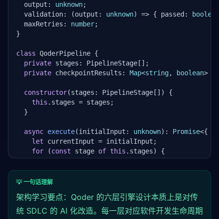
  output: 
unknown
;

  validation: (output: 
unknown
) => { passed: 
boolea
  maxRetries: 
number
;

}

class
 QoderPipeline {

private
 stages: PipelineStage[];

private
 checkpointResults: 
Map
<
string
, 
boolean
> =
constructor
(stages: PipelineStage[]) {

this
.stages = stages;

  }

async
execute
(initialInput: 
unknown
): 
Promise
<{ s
let
 currentInput = initialInput;

for
 (
const
 stage 
of
this
.stages) {

let
 attempt = 
0
;

let
 stageOutput: 
unknown
;

let
 validation;

💡 一句话理解
do
 {

架构学习要点：Qoder 的六层引擎设计本质上是对传
        stageOutput = 
await
this
.
runStage
(stage, cur
        validation = stage.
统 SDLC 的 AI 化改造。每一层对应软件开发生命周期
validation
(stageOutput);
