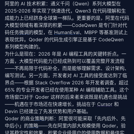
阿里的 AI 技术积累：通义千问（Qwen）系列大模型在 
2025-2026 年实现了快速迭代，Qwen3 在代码理解和生
成能力上已经跻身全球第一梯队。更重要的是，阿里在代码
大模型领域有着深厚的积累——CodeQwen 是专门针对代
码任务
微调
的模型，在 
HumanEval
、MBPP 等基准测试上
表现优异。Qoder 的代码生成引擎正是基于 CodeQwen 
系列模型构建的。
为什么是现在：2026 年是 AI 编程工具的关键转折点。一
方面，大模型代码能力已经成熟到可以覆盖完整开发流程
——不再局限于代码补全，而是能够理解需求、设计架构、
编写测试。另一方面，开发者对 AI 工具的接受度达到了临
界点——根据 Stack Overflow 2026 年开发者调查，超过 
65% 的专业开发者已经在使用某种 AI 编程辅助工具。这个
市场窗口对于 Qoder 这样的后来者来说既是机遇也是挑战
——机遇在于市场还在快速增长，挑战在于 
Cursor
 和 
Devin 已经建立了先发优势和用户基础。
Qoder 的商业
策略
判断：阿里很可能采取「先内后外、先
中后小」的
策略
——先在阿里内部大规模使用 Qoder，验
证其稳定性和效果，积累企业级用户的使用数据和最佳实