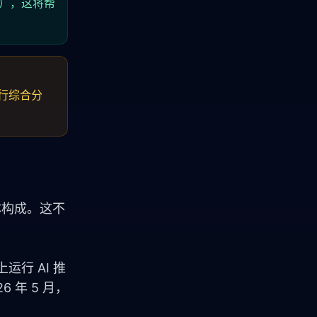
关），这将帮
进行综合分
具体构成。这不
上运行 AI 推
6 年 5 月，
。