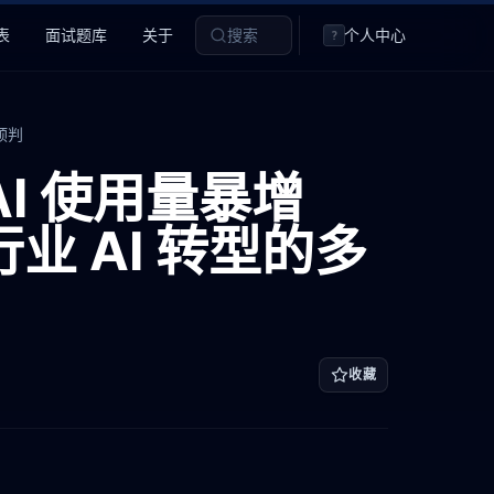
表
面试题库
关于
搜索
个人中心
?
预判
：AI 使用量暴增
业 AI 转型的多
收藏