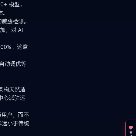
0+ 模型，
体。
驱动的威胁检测。
，对 AI 
 800%。这意
配置自动调优等
算架构天然适
中心派驻运
万用户，而不
异远小于传统