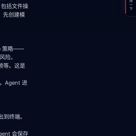
支持一下
划，包括文件操
，先创建模
 
策略
——
的风险。
终端命令工具：Agent 可以直接在终端中执行命令——运行测试、启动服务、执行 Git 操作、安装依赖等。这是 
gent 进
出到终端。
ent 会保存