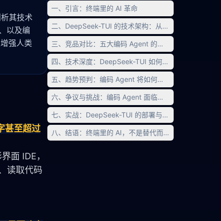
一、引言：终端里的 AI 革命
深度剖析其技术
二、DeepSeek-TUI 的技术架构：从终端到 Agent 的
制、以及编
是增强人类
三、竞品对比：五大编码 Agent 的深度横评
四、技术深度：DeepSeek-TUI 如何实现「自修复循环
五、趋势预判：编码 Agent 将如何重塑软件工程
六、争议与挑战：编码 Agent 面临的六大核心问题
七、实战：DeepSeek-TUI 的部署与使用指南
字甚至超过
八、结语：终端里的 AI，不是替代而是增强
界面 IDE，
、读取代码