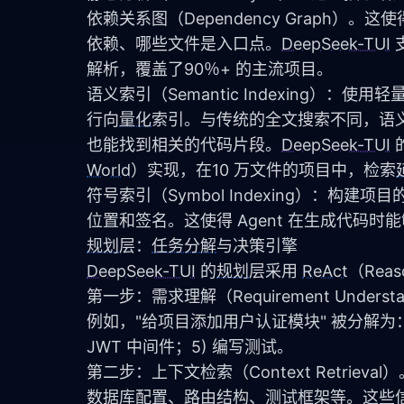
依赖关系图（Dependency Graph）
依赖、哪些文件是入口点。
DeepSeek-TUI
 
解析，覆盖了90％+ 的主流项目。
语义索引（Semantic Indexing）：使用轻
行向
量化
索引。与传统的全文搜索不同，语
也能找到相关的代码片段。
DeepSeek-TUI
 
World
）实现，在10 万文件的项目中，检索
符号索引（Symbol Indexing）：构建
位置和签名。这使得 Agent 在生成代码
规划
层：
任务分解
与决策引擎
DeepSeek-TUI
 的
规划
层采用 
ReAct
（Reas
第一步：需求理解（Requirement Unde
例如，"给项目添加用户认证模块" 被分解为：1
JWT 中间件；5) 编写测试。
第二步：上下文检索（Context Retrie
数据库配置、路由结构、测试框架等。这些