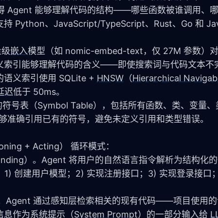
。这使得 Agent 能够理解代码的结构——哪些函数被谁调用
支持 Python、JavaScript/TypeScript、Rust、Go 和 Jav
量级
嵌入
模型（如 nomic-embed-text，仅 27M 参数
义索引能够理解代码的含义——即使搜索词与代码文本不
的语义索引使用 SQLite + 
HNSW
（
Hierarchical Navigabl
延迟
低于 50ms。
项目的符号表（Symbol Table），包括所有函数、类、变量
时能够准确引用已有的符号，避免未定义引用和类型错误。
oning + Acting） 循环模式：
rstanding）。Agent 将用户的自然语言指令解析为结构
) 创建用户模型；2) 实现注册接口；3) 实现登录接口；4
val）。Agent 通过感知层检索相关的现有代码——项目使
信息作为系统提示（
System Prompt
）的一部分输入给 
L