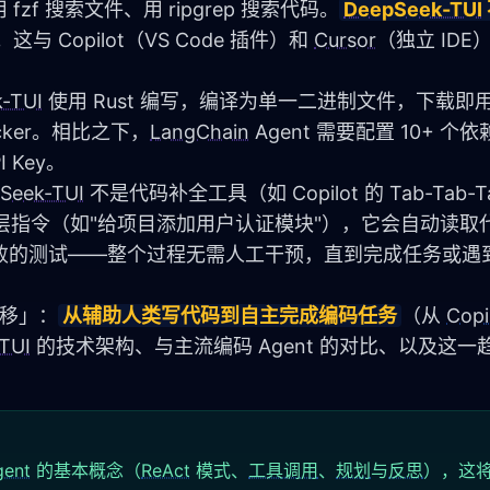
 fzf 搜索文件、用 ripgrep 搜索代码。
DeepSeek-TUI
。这与 Copilot（VS Code 插件）和 
Cursor
（独立 ID
-TUI
 使用 Rust 编写，编译为单一二进制文件，下载即
ocker。相比之下，
LangChain
 Agent 需要配置 10+ 个
PI Key。
Seek-TUI
 不是代码补全工具（如 Copilot 的 Tab-Tab
高层指令（如"给项目添加用户认证模块"），它会自动读取
败的测试——整个过程无需人工干预，直到完成任务或遇
转移」：
从辅助人类写代码到自主完成编码任务
（从 
Cop
TUI
 的技术架构、与主流编码 Agent 的对比、以及这
gent
的基本概念（
ReAct
模式、
工具调用
、
规划
与
反思
），这