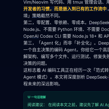
Vim/Neovim 写代码、用 tmux 管理会话、用
开发者的习惯，而是
嵌入
到已有的工作流中
境」
策略
截然不同。
第二，零配置、零依赖、零成本。
DeepSeek
Node.js、不需要 Python 环境、不需要 D
OpenAI
 Codex CLI 需要 Node.js 18+ 和 A
第三，「Agent 化」而非「补全化」。
Deep
一个自主决策的编码 Agent。你给它一个
解架构、编写多个文件、运行测试、修复失
决策的问题。
这标志着 AI 编码工具正在经历一次「范式
Agent 模式）。本文将深度剖析 
DeepSeek-
程未来的深远影响。
💡 一句话理解
阅读建议： 在阅读本文之前，建议先了解
AI A