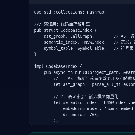
use std::collections::HashMap;

/// 感知层：代码库理解引擎

pub struct CodebaseIndex {

    ast_graph: CallGraph,        // AST 
    semantic_index: HNSWIndex,   // 语义
    symbol_table: SymbolTable,   // 符号表

}

impl CodebaseIndex {

    pub async fn build(project_path: &Path
        // 1. AST 解析：构建函数调用图和依赖图
        let ast_graph = parse_all_files(pr
        // 2. 语义索引：嵌入模型向量化

        let semantic_index = HNSWIndex::ne
            embedding_model: "nomic-embed-
            dimension: 768,

        );

        for file in project_files(project_
            let embedding = embed_code(&fi