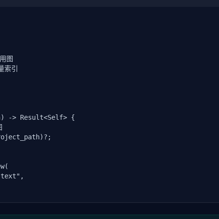
调用图

向量索引

) -> Result<Self> {



oject_path)?;

w(

text",

path)? {

le.content)?;
