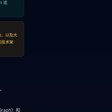
t
或
力、以及大
码和技术架
化。
raph）和