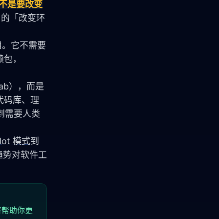
 不是要改变
E）的「改变环
用。它不需要 
依赖包，
-Tab），而是
代码库、理
到需要人类
ilot 模式
到 
一趋势对软件工
将帮助你更