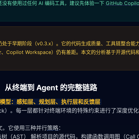
没有使用过任何 AI 编码工具，建议先体验一下
GitHub Copilo
处于早期阶段（v0.3.x）。它的代码生成质量、工具链整合能
r
、Copilot Workspace）仍有差距。本文的分析基于开源代
构：从终端到 Agent 的完整链路
层模型：感知层、
规划
层、执行层和反馈层
ion/Feedback）。每一层都针对终端环境的特殊约束进行了深度优
文。它使用三种并行
策略
：
象语法树（AST） 解析项目的源代码，构建函数调用图（Call G