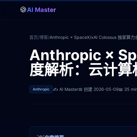
🍪
AI Master
首页
/
博客
/
Anthropic × SpaceX/xAI Coloss
Anthropic × 
度解析：云计算格
✍️
AI Master
📅 创建
2026-05-09
📖
35 mi
Anthropic