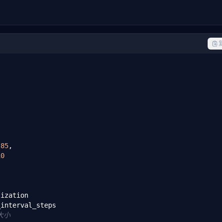
at
# 超过此大小优先使用此层
.INTRA_NODE, 
7.2
, 
1
, 
10
),    
# NVLink
.INTRA_RACK, 
50
, 
5
, 
100
),    
# 机架内 IB
.INTER_RACK, 
50
, 
20
, 
1000
),  
# 跨机架 IB
.85
,

10
ank: 
int
):

ization

interval_steps

大小