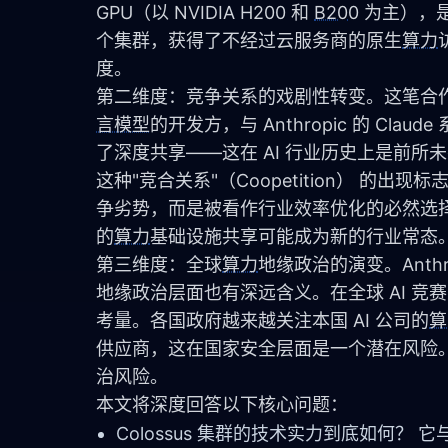
GPU（以 NVIDIA H200 和 
B200
 为主），是
个集群，获得了不经过云服务商的原生
算力
度。
第二维度：竞争关系的戏剧性转变。这笔合
言模型
的开发方，与 Anthropic 的 C
了深度共享——这在 AI 行业历史上是前所
这种"竞合关系"（Coopetition） 的出现
争劣势，而是被看作行业效率优化的必然选择
的
算力
基础设施共享可能成为新的行业常态
第三维度：全球
算力
地缘政治的演变。Anthr
地缘政治层面也有深远含义。在全球 AI 竞
考量。各国政府越来越关注本国 AI 公司的
算
供应商，这在国家安全层面是一个潜在风险。Anth
治风险。
本文将深度回答以下核心问题：
Colossus 集群的技术实力到底如何？