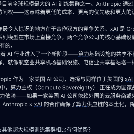
目前全球规模最大的 AI 训练集群之一。Anthropic 
访问权——这意味着更低的成本、更高的优先级和更大的
作最令人惊讶的地方在于合作双方的竞争关系。
xAI
 是 G
laude 系列模型在市场上直接竞争。两个竞争公司的核心基础
未有的。
标志着 AI 行业进入了一个新阶段——
算力
基础设施的共享不
。就像航空业共享机场基础设施、电信业共享基站塔一样，
。
opic 作为一家美国 AI 公司，选择与同样位于美国的 
xAI
赛中，
算力
主权（Compute Sovereignty） 正在成为
力
依赖——如果一家美国 AI 公司依赖外国的云服务商或
ropic × 
xAI
 的合作确保了
算力
供应链的本土化，
 它与其他超大规模训练集群相比有何优势？