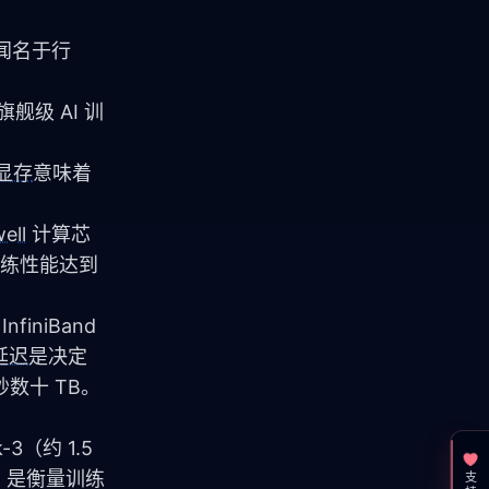
闻名于行
的旗舰级 AI 训
显存
意味着
ell
 计算芯
训练性能达到 
iniBand 
延迟
是决定
数十 TB。
3（约 1.5 
FU 是衡量训练