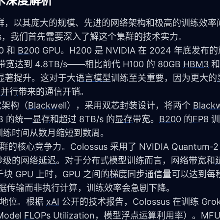
技术深度解析
练集群，以其庞大的规模、先进的网络架构和极高的训练效率
lossus，我们首先需要深入了解这个集群的技术实力。
0 和 
B200
 GPU。H200 是 NVIDIA 在 2024 年底发布
带宽达到 4.8TB/s——相比前代 H100 的 80GB 
HBM3
 和 
显著提升。这对于
大语言模型
训练至关重要，因为更大的
型并行
带来的通信开销。
一代架构（
Blackwell
），采用双芯封装设计，将两个 
Blackw
B 的统一
显存
和超过 8TB/s 的
显存
带宽。
B200
 的
FP8
 
的训练时间从数月缩短到数周。
竞争力。Colossus 采用了 NVIDIA Quantum-2 Inf
微秒级的网络
延迟
。对于分布式模型训练而言，网络带宽和
GPU 上时，GPU 之间的
梯度
同步通信量可以达到每秒
数据传输而非执行计算，训练效率会急剧下降。
先地位。根据 
xAI
 公开的技术报告，Colossus 在训练 Grok-
del 
FLOPs
 Utilization，模型浮点运算利用率）。M