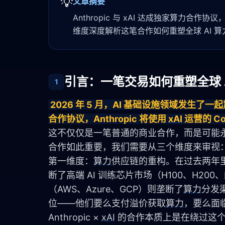
💡
文章摘要
Anthropic 与 xAI 达成独家算力合
维度深度解析这笔合作如何重塑全球 AI 
引言：一笔交易如何重塑全球 A
1
2026 年 5 月，AI 基础设施领域发生了一起震
合作协议，Anthropic 将使用 
xAI
 运营的 
这不仅仅是一笔普通的商业合作，而是可能永
合作如此重要，我们需要从三个维度来审视
第一维度：
算力
供应链的重构。在过去两年里，
断了高端 AI 训练芯片市场（H100、H200、
（AWS、Azure、GCP）则垄断了
算力
分发
位——他们要么支付溢价获取
算力
，要么面
Anthropic × 
xAI
 的合作本质上是在绕过这