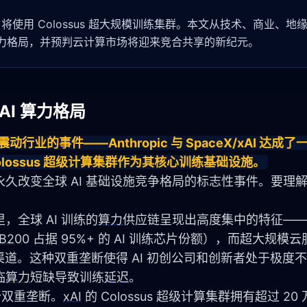
作协议，将使用 Colossus 超大规模训练集群。本文从技术、商业、
算力格局，并预判云计算市场将迎来竞合共享的新纪元。
I 算力格局
动行业的事件——Anthropic 与 SpaceX/xAI 达成
Colossus 超级计算集群作为其核心训练基础设施。
久改变全球 AI 基础设施竞争格局的标志性事件。要理
：
全球 AI 训练的
算力
供应链呈现出高度集中的特征——NV
B200
 占据 95%+ 的 AI 训练芯片份额），而超大规模
渠道。这种双重垄断使得 AI 初创公司和创新者处于极度
临
算力
短缺导致训练
延迟
。
个双重垄断。
xAI
 的 Colossus 超级计算集群拥有超过 20 