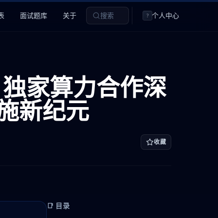
表
面试题库
关于
搜索
个人中心
?
ssus 独家算力合作深
设施新纪元
收藏
📑 目录