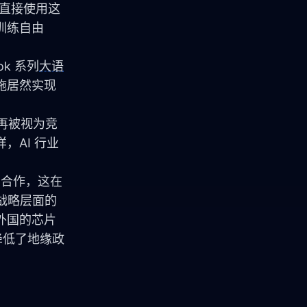
通过直接使用这
训练自由
rok 系列
大语
设施居然实现
再被视为竞
AI 行业
 合作，这在
国家战略层面的
外国的芯片
降低了地缘政