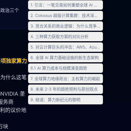
1. 引言：一笔交易如何重塑全球 AI 算力格局
地缘政治三个
2. Colossus 超级计算集群：技术深度解析
3. 竞合关系的商业逻辑：为什么竞争对手要共享基础设
4. 三种算力获取方案的对比分析
5. 对云计算巨头的冲击：AWS、Azure、GCP 面临的
6. 全球 AI 算力基础设施的新生态架构
了一项独家
算力
6.1 AI 算力成本与规模演变趋势
解为什么这笔
7. 全球算力地缘政治：主权算力的崛起
8. 未来 2-3 年的趋势预判与原创观点
IDIA 垄
9. 结语：算力新纪元的黎明
云服务商
不利的议价地
万块 