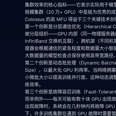
集群效率的核心指标——它表示实际用于模型计
规模集群（20 万+ GPU）中是极为优秀的成
Colossus 的高 MFU 得益于三个关键技术
第一个创新是分层通信优化（Hierarchical Com
被分层组织——GPU 内部（同一物理服务器内的
InfiniBand 交换机互联）、跨机架（不同机架
度器会根据通信的紧急程度和数据量大小智
大数据量的模型检查点保存使用高带宽路径
第二个创新是动态批处理（Dynamic Batch
Size
），以最大化 GPU 利用率。当网络拥
小微
批大小
以提高训练并行度。这种动态调
练效率。
第三个创新是故障容忍训练（Fault-Toleran
而非例外——每天可能有数十块 GPU 出现故障
出现故障时，系统会在几秒钟内将故障 GPU
下，许多训练集群在遇到 GPU 故障时需