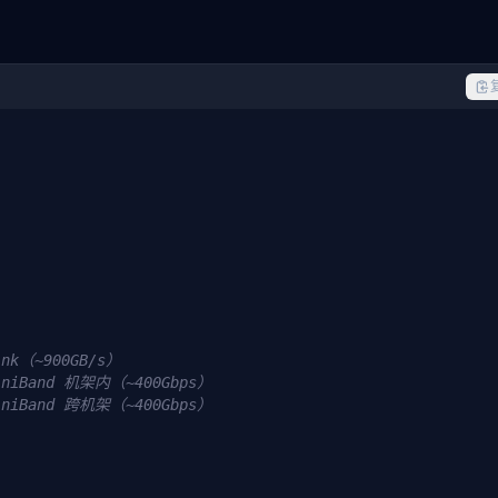
ink（~900GB/s）
iniBand 机架内（~400Gbps）
iniBand 跨机架（~400Gbps）