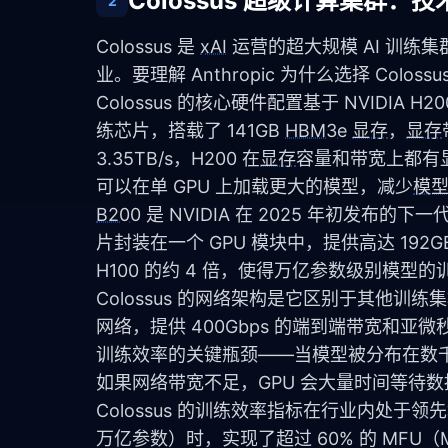
Colossus 超级计算集群：
2
Colossus 是 
xAI
 运营的超大规模 AI 训
业。要理解 Anthropic 为什么选择 Co
Colossus 的核心硬件配置基于 NVIDIA H20
练芯片，搭载了 141GB 
HBM3e
显存
，
显存
3.35TB/s，H200 在
显存
容量和带宽上都有
可以在单 GPU 上加载更大的模型，减少
模
B200
 是 NVIDIA 在 2025 年初发布的下
片封装在一个 GPU 模块中，提供高达 192G
H100 的约 4 倍，使得万亿参数级别模型
Colossus 的网络架构是它区别于其他训练集群的核心
网络，提供 400Gbps 的端到端带宽和亚
训练效率的关键瓶颈——当模型被分布在数千块 
如果网络带宽不足，GPU 会大量时间等待
Colossus 的训练效率指标在行业内处于领
万亿参数）时，实现了超过 60% 的 MFU（Mo