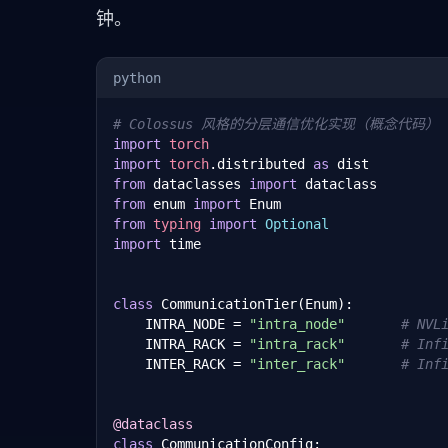
钟。
python
# Colossus 风格的分层通信优化实现（概念代码）
import
torch
import
torch
.distributed 
as
from
 dataclasses 
import
from
 enum 
import
from
typing
import
Optional
import
 time

class
 CommunicationTier(Enum):

    INTRA_NODE = 
"intra_node"
# NVL
    INTRA_RACK = 
"intra_rack"
# Inf
    INTER_RACK = 
"inter_rack"
# Inf
@dataclass
class
 CommunicationConfig:
