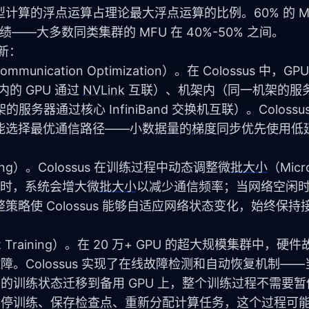
算的浮点运算占理论最大浮点运算的比例。60% 的 M
绩——大多数同类集群的 MFU 在 40%-50% 之间。
创新：
munication Optimization）。在 Colossus 中，
 GPU 通过 
NVLink
 互联）、机架内（同一机架的服务
的服务器通过核心 InfiniBand 交换机互联）。Colossu
能选择最优通信路径——小数据量的
梯度
同步优先使用低
。
ing）。Colossus 在训练过程中动态调整微
批大小
（Micr
塞时，系统会增大微
批大小
以减少通信频率；当网络空闲
整
策略
使 Colossus 能够自适应网络状态变化，始终保
t Training）。在 20 万+ GPU 的超大规模集群中，硬
。Colossus 实现了在线故障检测和自动恢复机制——当某
 的训练状态迁移到备用 GPU 上，整个训练过程不需要
要暂停训练、保存检查点、重新分配计算任务，这个过程可