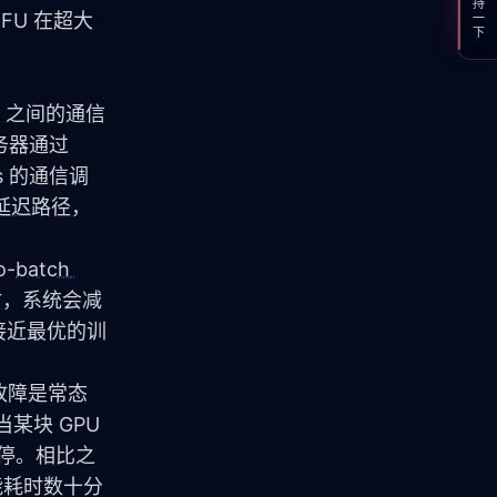
支持一下
FU 在超大
GPU 之间的通信
器通过 
s 的通信调
延迟
路径，
o-
batch 
时，系统会减
持接近最优的训
件故障是常态
块 GPU 
暂停。相比之
能耗时数十分