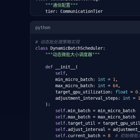
"""通信配置"""
    tier: CommunicationTier

    bandwidth_gbps: 
float
    latency_us: 
float
python
    preferred_data_size_threshold_mb: 
flo
# 动态批处理策略实现
class
 DynamicBatchScheduler:

# 分层通信拓扑
"""动态微批大小调度器"""
COMM_TIERS = [

    CommunicationConfig(CommunicationTier
def
 __init__(

    CommunicationConfig(CommunicationTier
self
, 

    CommunicationConfig(CommunicationTier
        min_micro_batch: 
int
 = 
1
,

]

        max_micro_batch: 
int
 = 
64
,

        target_gpu_utilization: 
float
 = 
0
        adjustment_interval_steps: 
int
 = 
class
 HierarchicalCommunicator:

    ):

"""分层通信优化器"""
self
.min_batch = min_micro_batch

self
.max_batch = max_micro_batch

def
 __init__(
self
, world_size: 
int
, r
self
.target_util = target_gpu_util
self
.world_size = world_size

self
.adjust_interval = adjustment_
self
.rank = rank

self
.current_batch = 
8
# 初始微批
# 确定当前 GPU 的层级归属