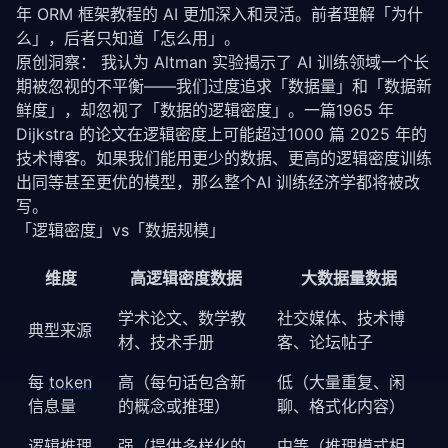
年 ORM 框架教程的 AI 更加深入和灵活。前者理解「为什
么」，后者只知道「怎么用」。
原创洞察： 我认为 Altman 实验揭示了 AI 训练领域一个长
期被忽视的不平衡——我们过度追求「数据量」和「数据新
鲜度」，却忽视了「数据的逻辑密度」。一篇1965 年 
Dijkstra 的论文在逻辑密度上可能超过1000 篇 2025 年的
技术博客。如果我们能用更少的数据、更高的逻辑密度训练
出同等甚至更优的模型，那么整个AI 训练经济学都将被改
写。
「逻辑密度」vs「数据规模」
维度
高逻辑密度数据
大数据量数据
学术论文、数学教
社交媒体、技术博
典型来源
材、技术手册
客、论坛帖子
每
token
高（每句话包含新
低（大量重复、闲
信息量
的概念或推理）
聊、格式化内容）
逻辑推理
强（提供多样化的
中等（推理模式相