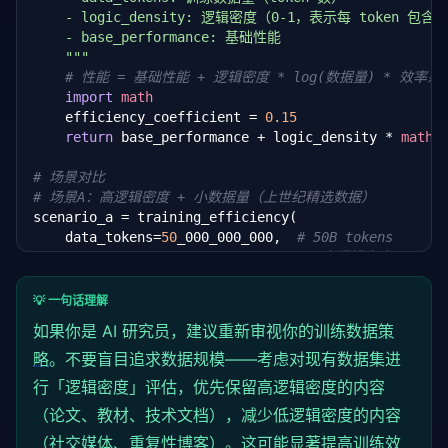
    - logic_density: 逻辑密度（0-1，表示每 token 
    - base_performance: 基础性能

    """
# 性能 = 基础性能 + 逻辑密度 * log(数据量) * 效率系
import
math
    efficiency_coefficient = 
0.15
return
 base_performance + logic_density * 
math
.
# 场景对比
# 场景A：高逻辑密度 + 小数据量（上世纪精选数据）
scenario_a = training_efficiency(

    data_tokens=
50
_000_000_000,  
# 50B tokens
    logic_density=
0.85
# 高逻辑密度
)

💡 一句话理解
# 场景B：低逻辑密度 + 大数据量（现代互联网数据）
如果你是 AI 研究员，建议重新审视你的训练数据
策
scenario_b = training_efficiency(

    data_tokens=
略
。不要盲目追求数据规模——考虑对现有数据集进
13
_000_000_000_000,  
# 13T tokens
    logic_density=
0.15
# 低逻辑密度
行「逻辑密度」评估，优先保留高逻辑密度的内容
)

（论文、教材、技术文档），减少低逻辑密度的内容
# 场景C：中等逻辑密度 + 中等数据量（精选现代数据）
（社交媒体、重复性博客）。这可能显著提高训练效