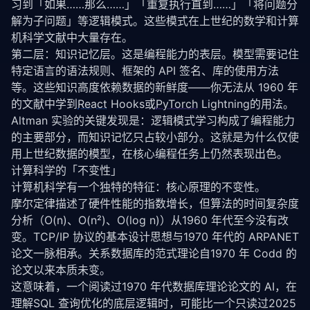
习到「如果……那么……」「重复执行直到……」「将问题分
解为子问题」等逻辑模式。这些模式在上世纪的数学和计算
机科学文献中大量存在。
第二层：知识记忆层。这是编程能力的表层。模型需要记住
特定语言的语法规则、框架的 API 签名、库的使用方法
等。这些知识高度依赖数据的新鲜度——你无法从 1960 年
的文献中学到
React
 Hooks或
PyTorch
 Lightning的用法。
Altman 实验的关键发现是：逻辑模式学习构成了编程能力
的主要部分，而知识记忆只占较小部分。这就是为什么仅使
用上世纪数据的模型，在核心编程任务上仍然表现出色。
计算科学的「不变性」
计算机科学有一个独特的特征：核心原理的不变性。
摩尔定律描述了硬件性能的指数增长，但算法的时间复杂度
分析（O(n)、O(n²)、O(log n)）从1960 年代至今没有改
变。TCP/IP 协议的基本设计思想与1970 年代的 ARPANET 
论文一脉相承。关系数据库的范式理论自1970 年 Codd 的
论文以来本质未变。
这意味着，一个阅读过1970 年代数据库理论论文的 AI，在
理解SQL 查询优化的底层逻辑时，可能比一个只读过2025 