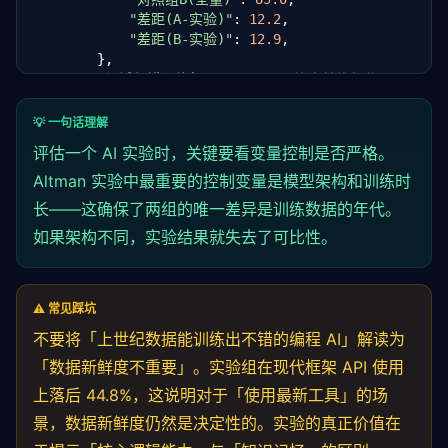
"差距(A-实验)"
: 
12.2
,

"差距(B-实验)"
: 
12.9
,

        },

"调试与错误修复"
: {     
# 找出并修复代码 bug
"实验组(1900-1999)"
: 
65.4
,

"对照组A(2020-2025)"
: 
78.2
,

💡 一句话理解
"对照组B(全量)"
: 
79.1
,

评估一个 AI 实验时，关键要看变量控制是否严格。
"差距(A-实验)"
: 
12.8
,

Altman 实验中最重要的控制变量是模型架构和训练时
"差距(B-实验)"
: 
13.7
,

        },

长——这确保了两组的唯一差异是训练数据的年代。
"现代框架API"
: {        
# FastAPI、PyTorch 等
如果架构不同，实验结果就失去了可比性。
"实验组(1900-1999)"
: 
23.7
,

"对照组A(2020-2025)"
: 
68.5
,

"对照组B(全量)"
: 
72.3
,

"差距(A-实验)"
: 
44.8
,

⚠️ 常见踩坑
"差距(B-实验)"
: 
48.6
,

不要将「上世纪数据能训练出不错的编程 AI」解读为
        },

"综合 HumanEval"
: {

「数据新鲜度不重要」。实验组在现代框架 API 使用
"实验组(1900-1999)"
: 
62.6
,

上落后 44.8%，这说明对于「使用最新工具」的场
"对照组A(2020-2025)"
: 
81.2
,

"对照组B(全量)"
: 
82.7
,

景，数据新鲜度仍然是决定性的。实验的真正价值在
"差距(A-实验)"
: 
18.6
,
