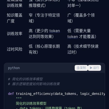
训练效果
推理模式）
对单一）
知识覆盖
窄（专注于特定领
广（覆盖多个领
广度
域）
域）
高（更少的
token
低（需要大量
训练效率
达到同等效果）
token
才能覆盖）
低（核心原理长期
高（技术细节快速
过时风险
有效）
过时）
python
复制
▶ 运行
# 简化的训练效率模型
# 展示逻辑密度如何影响训练效果
def
 training_efficiency(data_tokens, logic_density,
"""

    简化的训练效率模型

    - data_tokens: 训练数据量（token 数）
