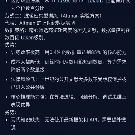
边际效益递减：从 1T
token
到 13T
token
，性能提升仅
为个位数百分比
范式二：逻辑密集型训练（Altman 实验方案）
代表：Altman 的上世纪数据实验
数据
策略
：精心筛选高逻辑密度的历史文献，数据量控制在
数百亿 
token
级别。
优势：
训练效率极高：用0.4% 的数据量达到85% 的核心能力
成本大幅降低：训练时间从数月缩短到数周，
算力
需求
降低两个数量级
法律风险低：上世纪的公开文献大多数不受版权保护或
已进入公共领域
核心推理能力强：在算法逻辑、问题分解、调试思维上
表现优异
劣势：
现代知识缺失：无法使用最新框架和 API，需要额外
微
调