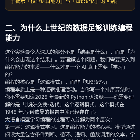
于揭示「核心逻辑能力」与「知识记忆」的区别。
"差距(B-实验)"
: 
20.1
,

        },

    }

}

二、为什么上世纪的数据足够训练编程
# 关键洞察
能力
print(
"核心发现："
)

print(
f"1. 基础算法差距仅 {results['task_category']
这个实验最令人深思的部分不是「结果是什么」，而是「为
print(
f"2. 代码逻辑推理差距 {results['task_category
什么会出现这个结果」。要理解这个问题，我们需要深入到
print(
f"3. 现代框架API差距 {results['task_category'
print(
f"4. 实验组数据量仅为对照组B的 0.4%"
)

编程能力的本质——什么才是一个 AI 真正需要「学习」
print(
f"5. 但核心推理能力达到对照组B的 85%"
)
的？
编程的核心是「逻辑模式」，而非「知识记忆」
编程本质上是一种逻辑推理活动。当你写一个排序算法时，
你不需要知道2025 年最新的 Python 语法糖——你需要理
解的是「比较-交换-迭代」这个逻辑模式。这个模式在
1945 年冯·诺依曼的报告中就已经存在了。
大语言模型
学习编程的过程可以分解为两个层次：
第一层：逻辑模式学习。这是编程能力的核心层。模型通过
阅读大量包含条件判断、循环、递归、函数调用的文本，学