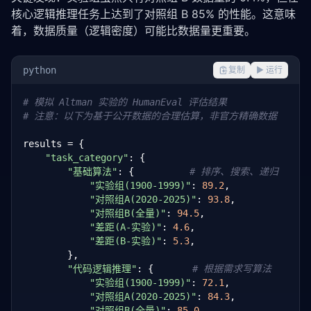
核心逻辑推理任务上达到了对照组 B 85% 的性能。这意味
着，数据质量（逻辑密度）可能比数据量更重要。
python
复制
▶ 运行
# 模拟 Altman 实验的 HumanEval 评估结果
# 注意：以下为基于公开数据的合理估算，非官方精确数据
results = {

"task_category"
: {

"基础算法"
: {          
# 排序、搜索、递归
"实验组(1900-1999)"
: 
89.2
,

"对照组A(2020-2025)"
: 
93.8
,

"对照组B(全量)"
: 
94.5
,

"差距(A-实验)"
: 
4.6
,

"差距(B-实验)"
: 
5.3
,

        },

"代码逻辑推理"
: {       
# 根据需求写算法
"实验组(1900-1999)"
: 
72.1
,

"对照组A(2020-2025)"
: 
84.3
,

"对照组B(全量)"
: 
85.0
,
