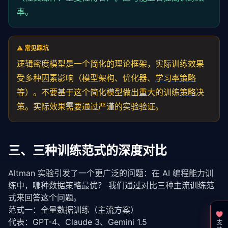
scenario_c = training_efficiency(

率。
    data_tokens=
500
_000_000_000,  
# 500B tokens
    logic_density=
0.55
# 中等逻辑密度
)

⚠️ 常见踩坑
print(
f"场景A（高逻辑密度+小数据）: {scenario_a:.2%}"
)

逻辑密度模型是一个简化的理论框架，实际训练效果
print(
f"场景B（低逻辑密度+大数据）: {scenario_b:.2%}"
)

print(
f"场景C（中逻辑密度+中数据）: {scenario_c:.2%}"
)

受多种因素影响（模型架构、优化器、
学习率
策略
print()

等）。不要基于这个简化模型做出重大的训练
策略
决
print(
"关键结论："
)

策。实际效果需要通过严谨的实验验证。
print(
f"场景A 仅用 场景B 0.4% 的数据量，达到了 {scenario_
print(
"——逻辑密度的重要性被严重低估"
)
三、三种训练范式的深度对比
Altman 实验引发了一个更广泛的问题：在 AI 编程能力训
练中，哪种数据
策略
最优？ 我们通过对比三种主流训练范
式来回答这个问题。
范式一：全量数据训练（主流方案）
代表：GPT-4、Claude 3、Gemini 1.5