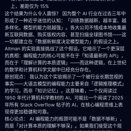
上，差距仅为 15%
这个结果为什么令人震惊？ 因为整个 AI 行业在过去三年中
形成了一种近乎迷信的认知：「训练数据越新、越丰富、越
多样化，模型的能力就越强」。各大公司不惜成本地收集最
新互联网数据、购买版权内容、甚至扫描全球图书馆——这
一切都建立在「数据新鲜度决定模型能力」的假设之上。
Altman 的实验直接挑战了这个假设。它暗示了一个更深层
的真相：编程能力的核心可能不在于「知道最新的 API」，
而在于「理解计算的本质逻辑」——而这种逻辑，在上世纪
的数学和计算机科学文献中已经充分存在。
原创观点： 我认为这个实验揭示了一个被行业长期忽视的
事实——
大语言模型
的编程能力主要来自「逻辑推理模式」
的学习，而非「知识记忆」。这意味着，一个仅阅读过
1950 年代计算机科学教材的 AI，可能比一个阅读了2025 
年所有 Stack Overflow 帖子的 AI，在核心编程思维上表
现得更加稳健和可靠。
核心论点： AI 编程能力的瓶颈可能不是「数据不够新」，
而是「对计算本质的理解不够深」。如果我们接受这个观