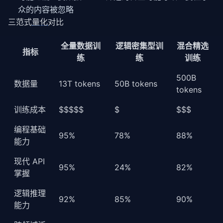
众的内容被忽略
三范式
量化
对比
全量数据训
逻辑密集型训
混合精选
指标
练
练
训练
500B
数据量
13T tokens
50B tokens
tokens
训练成本
$$$$$
$
$$$
编程基础
95%
78%
88%
能力
现代 API
95%
24%
82%
掌握
逻辑推理
92%
85%
90%
能力