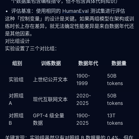
个数据集包含编程指令，但不包含具体代码知识）
评估基准：使用相同的
HumanEval
测试集进行评估
这种「控制变量」的设计是关键。如果两组模型在架构或训
练时长上存在差异，就无法确定性能差异是来自数据年代还
是其他因素。
对比组设计
实验设置了三个对比组：
组别
训练数据
数据年代
数据量
1900-
50B
实验组
上世纪公开文本
1999
tokens
对照组
2020-
50B
现代互联网文本
A
2025
tokens
对照组
GPT-4 级全量
1900-
13T
B
数据
2025
tokens
关键发现：实验组虽然只有对照组 B 数据量的 0.4%，但在