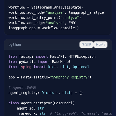
workflow = StateGraph(AnalysisState)

workflow.add_node(
"analyze"
, langgraph_analyze)

workflow.set_entry_point(
"analyze"
)

workflow.add_edge(
"analyze"
, END)

langgraph_app = workflow.compile()
python
复制
▶ 运行
from
 fastapi 
import
from
 pydantic 
import
from
typing
import
Dict
, 
List
, 
Optional
app = FastAPI(title=
"Symphony Registry"
)

# Agent 注册表
agent_registry: 
Dict
[
str
, 
dict
] = {}

class
 AgentDescriptor(BaseModel):

    agent_id: 
str
    framework: 
str
# "langgraph", "crewai", "autog