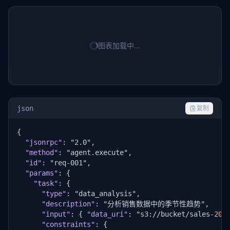
图表加载中…
json
复制
{

"jsonrpc"
: "2.0",

"method"
: "agent.execute",

"id"
: "req-001",

"params"
: {

"task"
: {

"type"
: "data_analysis",

"description"
: "分析销售数据中的季节性趋势",

"input"
: { 
"data_uri"
: "s3://bucket/sales-
202
"constraints"
: {
