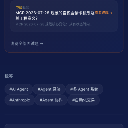
界交互的共同手脚。
中级
概念
MCP 2026-07-28 规范的自包含请求机制及
查看详解 →
其工程意义？
MCP 2026-07-28 规范核心变化：从有状态转向自
包含请求架构，每个请求携带完整上下文，无需服务
端维护会话状态。AWS AgentCore Gateway 已官方
支持。使 MCP 可部署于 serverless/边缘并横向扩
展。
浏览全部面试题 →
标签
#
AI Agent
#
Agent 经济
#
多 Agent 系统
#
Anthropic
#
Agent 协作
#
自动化交易