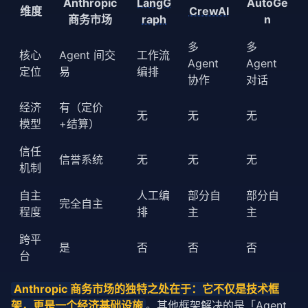
Anthropic
LangG
AutoGe
维度
CrewAI
商务市场
raph
n
多
多
核心
Agent 间交
工作流
Agent
Agent
定位
易
编排
协作
对话
经济
有（定价
无
无
无
模型
+结算）
信任
信誉系统
无
无
无
机制
自主
人工编
部分自
部分自
完全自主
程度
排
主
主
跨平
是
否
否
否
台
Anthropic 商务市场的独特之处在于：它不仅是技术框
架，更是一个经济基础设施
。其他框架解决的是「Agent 