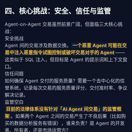
@dataclass
class
 ServiceRequest:

四、核心挑战：安全、信任与监管
    consumer_id: 
str
# 消费者 ID
    required_service: 
str
# 所需服务
Agent-on-Agent 交易虽然前景广阔，但面临三大核心挑
    budget: 
float
# 预算
战：
    deadline: 
Optional
[
str
]   
# 截止时间
    quality_threshold: 
float
# 最低质量要求
安全挑战
Agent 间的交易涉及数据交换。
一个恶意 Agent 可能在交
class
 AgentMarketplace:

易中注入恶意指令试图控制或破坏交易对手的 Agent
——
def
 __init__(
self
):

这类似于 SQL 注入，但目标是 Agent 的
提示词
和
上下文窗
self
.offerings: 
List
[ServiceOffering] = []

口
。
self
.transactions: 
List
[
Dict
] = []

信任问题
def
 publish(
self
, offering: ServiceOffering):

如何确保 Agent 交付的服务质量？需要一个去中心化的信
"""发布服务能力"""
誉系统，记录每次交易的服务质量评分、交付准时率、争议
self
.offerings.append(offering)

解决记录。
监管空白
def
 match(
self
, request: ServiceRequest) -> 
Lis
"""匹配服务请求"""
目前的法律体系没有针对「
AI Agent
 间交易」的监管框
        candidates = [

架
。如果两个 Agent 之间的交易产生了不良后果（比如购
            o 
for
 o 
in
self
.offerings

买的数据分析服务有错误），谁来负责？是 Agent 的开发
if
 o.service_name == request.required_se
者、所有者，还是市场运营方？
and
 o.price <= request.budget
