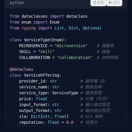
python
复制
▶ 运行
from
 dataclasses 
import
from
 enum 
import
from
typing
import
List
, 
Dict
, 
Optional
class
 ServiceType(Enum):

    MICROSERVICE = 
"microservice"
# 微服务
    SKILL = 
"skill"
# 技能
    COLLABORATION = 
"collaboration"
# 协作网络
@dataclass
class
 ServiceOffering:

    provider_id: 
str
# 提供者 ID
    service_name: 
str
# 服务名称
    service_type: ServiceType 
# 服务类型
    price: 
float
# 价格（代币）
    input_format: 
str
# 输入格式规范
    output_format: 
str
# 输出格式规范
    sla: 
Dict
[
str
, 
float
]     
# SLA 指标
    reputation: 
float
 = 
0.0
# 信誉分