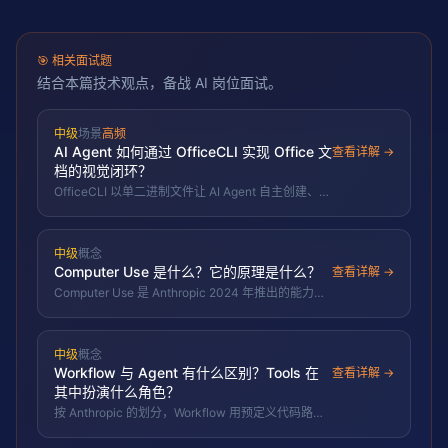
🎯
相关面试题
结合本篇技术观点，备战 AI 岗位面试。
中级
场景
高频
AI Agent 如何通过 OfficeCLI 实现 Office 文
查看详解 →
档的视觉闭环？
OfficeCLI 以单二进制文件让 AI Agent 自主创建、读
取、修改 docx/xlsx/pptx 文档，内置 HTML 渲染引
擎实现创建→渲染→检查→修复的视觉闭环。这解决
了 Agent 处理 Office 文档时「看不见」的核心痛
中级
概念
点，从 RPA 的屏幕模拟进入语义级文档操作范式。
Computer Use 是什么？它的原理是什么？
查看详解 →
Computer Use 是 Anthropic 2024 年推出的能力，
让模型像人一样操作电脑图形界面：循环「截屏-理
解-输出鼠标键盘坐标指令-执行-再截屏」，可自动
化无 API 的 GUI 任务，但慢、易错且有安全风险。
中级
概念
2026 年 6 月，Google 将 Computer Use 内置进
Workflow 与 Agent 有什么区别？Tools 在
Gemini 3.5 Flash（OSWorld 得分 78.4），
查看详解 →
Microsoft Copilot Studio CUA 正式 GA。
其中扮演什么角色？
按 Anthropic 的划分，Workflow 用预定义代码路径
编排 LLM 与工具，确定可控；Agent 让 LLM 动态决
定流程，灵活但更难控更贵；Tools 是两者与外部世