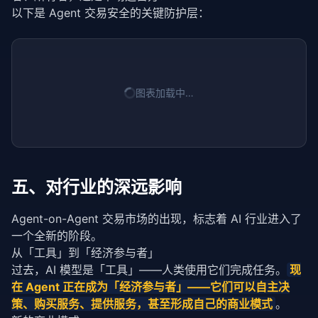
以下是 Agent 交易安全的关键防护层：
and
 o.reputation >= request.quality_thre
        ]

return
 sorted(candidates, key=
lambda
 x: x.r
图表加载中…
五、对行业的深远影响
Agent-on-Agent 交易市场的出现，标志着 AI 行业进入了
一个全新的阶段。
从「工具」到「经济参与者」
过去，AI 模型是「工具」——人类使用它们完成任务。
现
在 Agent 正在成为「经济参与者」——它们可以自主决
策、购买服务、提供服务，甚至形成自己的商业模式
。