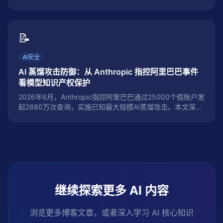
80.6%用户执行超30分钟任务，Cursor 3重构为Agent-First
IDE，Perplexity Comet把浏览器变成AI执行器——这不是三
个独立产品更新，而是同一场工作流革命的三个切面。本文
拆解Agentic AI如何从「回答问题」进化为「完成任务」，
📝
给出知识工作者的选型框架与行动指南。
AI安全
AI 蒸馏攻击防御：从 Anthropic 指控阿里巴巴事件
看模型知识产权保护
2026年6月，Anthropic指控阿里巴巴通过25000个假账户发
起2880万次查询，实施已知最大规模AI蒸馏攻击。本文深度
解析蒸馏攻击的三种技术范式、工业级三层防御架构（检测
层/扰动层/法律层），以及该事件如何重塑全球AI知识产权保
护规则与出口管制格局。
继续探索更多 AI 内容
浏览更多博客文章，或者深入学习 AI 核心知识