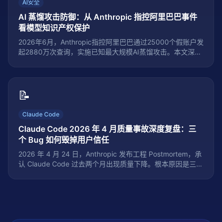
AI安全
AI 蒸馏攻击防御：从 Anthropic 指控阿里巴巴事件
看模型知识产权保护
2026年6月，Anthropic指控阿里巴巴通过25000个假账户发
起2880万次查询，实施已知最大规模AI蒸馏攻击。本文深度
解析蒸馏攻击的三种技术范式、工业级三层防御架构（检测
层/扰动层/法律层），以及该事件如何重塑全球AI知识产权保
护规则与出口管制格局。
📝
Claude Code
Claude Code 2026 年 4 月质量事故深度复盘：三
个 Bug 如何毁掉用户信任
2026 年 4 月 24 日，Anthropic 发布工程 Postmortem，承
认 Claude Code 过去两个月出现质量下降。根本原因是三个
独立变更叠加：推理默认值降级、缓存清理 Bug、系统提示
词反噬。本文逐一拆解技术细节并提炼七条工程教训。