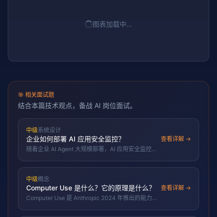
图表加载中…
🎯
相关面试题
结合本篇技术观点，备战 AI 岗位面试。
中级
系统设计
企业如何部署 AI 应用安全监控？
查看详解 →
随着企业 AI Agent 大规模部署，AI 应用安全监控成
为新兴刚需赛道。本题考察候选人对 AI 应用安全监
控体系的理解：输入/输出侧检测、工具调用监控、
审计合规、架构设计。
中级
概念
Computer Use 是什么？它的原理是什么？
查看详解 →
Computer Use 是 Anthropic 2024 年推出的能力，
让模型像人一样操作电脑图形界面：循环「截屏-理
解-输出鼠标键盘坐标指令-执行-再截屏」，可自动