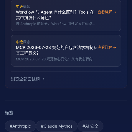
化无 API 的 GUI 任务，但慢、易错且有安全风险。
中级
概念
2026 年 6 月，Google 将 Computer Use 内置进
Workflow 与 Agent 有什么区别？Tools 在
Gemini 3.5 Flash（OSWorld 得分 78.4），
查看详解 →
Microsoft Copilot Studio CUA 正式 GA。
其中扮演什么角色？
按 Anthropic 的划分，Workflow 用预定义代码路径
编排 LLM 与工具，确定可控；Agent 让 LLM 动态决
定流程，灵活但更难控更贵；Tools 是两者与外部世
界交互的共同手脚。
中级
概念
MCP 2026-07-28 规范的自包含请求机制及
查看详解 →
其工程意义？
MCP 2026-07-28 规范核心变化：从有状态转向自
包含请求架构，每个请求携带完整上下文，无需服务
端维护会话状态。AWS AgentCore Gateway 已官方
支持。使 MCP 可部署于 serverless/边缘并横向扩
展。
浏览全部面试题 →
标签
#
Anthropic
#
Claude Mythos
#
AI 安全