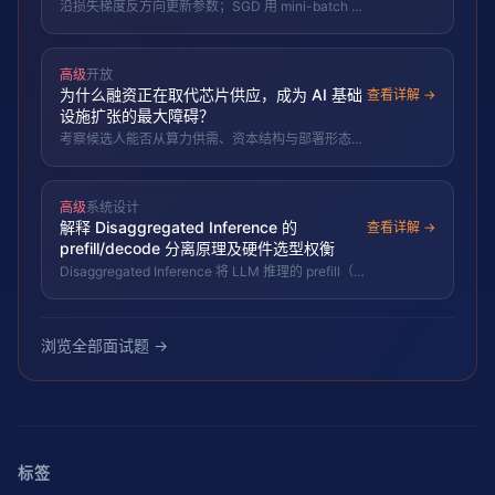
沿损失梯度反方向更新参数；SGD 用 mini-batch 估
计梯度，Adam 自适应学习率，收敛更快更稳。
高级
开放
为什么融资正在取代芯片供应，成为 AI 基础
查看详解 →
设施扩张的最大障碍？
考察候选人能否从算力供需、资本结构与部署形态三
个层面解释 AI 基础设施瓶颈的迁移：从「买不到
GPU」到「融不到钱」，以及这对推理基础设施选型
（每瓦 token、模块化部署）的含义。
高级
系统设计
解释 Disaggregated Inference 的
查看详解 →
prefill/decode 分离原理及硬件选型权衡
Disaggregated Inference 将 LLM 推理的 prefill（计
算密集型）和 decode（内存密集型+延迟敏感型）
分配到不同硬件。Prefill 用高 FLOPS 硬件
（GPU/LPU），decode 用高带宽低延迟硬件
（HBM/LPU）。OLIX DX-1 $312M B 轮验证专用
浏览全部面试题 →
decode 芯片商业可行性。
标签