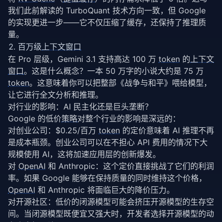
我们此前解读的 TurboQuant 技术方向一致，但 Google 
的实现更进一步——它不仅压缩了缓存，还保持了推理质
量。
百万级
上下文窗口
在 Pro 层级，Gemini 3.1 支持高达 100 万 
token
 的
上下文
窗口
。这是什么概念？一本 50 万字的小说大约是 75 万 
token
。这意味着你可以把整部《战争与和平》喂给模型，
让它进行全文分析和推理。
对行业的影响：AI 民主化还是巨头垄断？
Google 的低价
策略
对整个行业的影响是深远的：
对创业公司：$0.25/百万 
token
 的定价意味着 AI 推理不再
是成本瓶颈。创业公司可以在不担心 API 费用的情况下大
规模使用 AI，这将加速应用层的创新爆发。
对 
OpenAI
 和 Anthropic：这个定价直接挑战了它们的利润
率。如果 Google 能够在保持质量的同时维持这个价格，
OpenAI
 和 Anthropic 将面临巨大的降价压力。
对开源社区：低价的闭源模型可能会挤压开源模型的生存空
间。当闭源模型既便宜又强大时，开发者选择开源模型的动