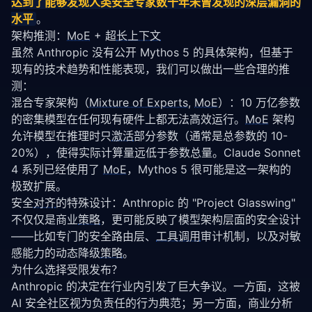
达到了能够发现人类安全专家数十年未曾发现的深层漏洞的
水平
。
架构推测：
MoE
+ 超
长上下文
虽然 Anthropic 没有公开 Mythos 5 的具体架构，但基于
现有的技术趋势和性能表现，我们可以做出一些合理的推
测：
混合专家架构（
Mixture of Experts
, 
MoE
）：10 万亿参数
的密集模型在任何现有硬件上都无法高效运行。
MoE
 架构
允许模型在推理时只
激活
部分参数（通常是总参数的 10-
20%），使得实际计算量远低于参数总量。Claude Sonnet 
4 系列已经使用了 
MoE
，Mythos 5 很可能是这一架构的
极致扩展。
安全
对齐
的特殊设计：Anthropic 的 "Project Glasswing" 
不仅仅是商业
策略
，更可能反映了模型架构层面的安全设计
——比如专门的安全路由层、
工具调用
审计机制，以及对敏
感能力的动态降级
策略
。
为什么选择受限发布？
Anthropic 的决定在行业内引发了巨大争议。一方面，这被 
AI 安全社区视为负责任的行为典范；另一方面，商业分析