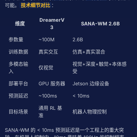
可能。
技术细节对比
：
DreamerV
维度
SANA
-WM 2.6B
3
参数量
~100M
2.6B
训练数据
真实交互
仿真+真实混合
多模态输
视觉+深度+触觉+本体感
仅视觉
入
受
部署平台
GPU 服务器
Jetson 边缘设备
预测延迟
~100ms
< 10ms
通用 RL 基
目标场景
机器人物理控制
准
SANA
-WM 的 < 10ms 预测延迟是一个工程上的重大突