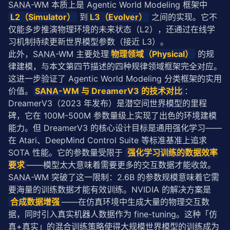
SANA
-WM 本质上是 Agentic World Modeling 框架中
L2（Simulator）
 到
L3（
Evolver
）
 之间的实现。它不
仅能多步推演物理环境的未来状态（L2），还通过在线学
习机制持续更新
世界模型
参数（接近 L3）。
此外，
SANA
-WM 主要处理
物理领域（Physical）
 的规
律建模，与本文第四节描述的四种规律领域框架完全对应。
这进一步验证了 Agentic World Modeling 分类框架的实用
价值。
SANA
-WM 与 DreamerV3 的技术对比
：
DreamerV3（2023 年发布）是潜空间
世界模型
的里程
碑，它在 100M-500M 参数量级上实现了出色的环境建模
能力。但 DreamerV3 的核心设计目标是通用强化学习——
在 Atari、DeepMind Control Suite 等标准基准上追求 
SOTA 性能。它的参数量受限于 
强化学习训练的数据效率
要求
——模型太大意味着需要更多的交互数据才能收敛。
SANA
-WM 突破了这一限制：2.6B 的参数规模意味着它需
要海量的训练数据才能有效训练。NVIDIA 的解决方案是 
合成数据增强
——在仿真环境中生成大量的物理交互数
据，同时引入真实机器人数据作为 
fine-tuning
。这种「仿
真+真实」的混合训练
策略
使得大规模
世界模型
的训练成为