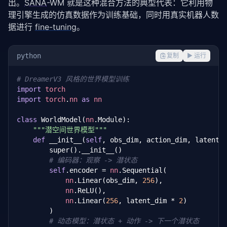
出。
SANA
-WM 就是这种混合方法的典型代表：它利用物
理引擎生成的仿真数据作为训练基础，同时用真实机器人数
据进行 
fine-tuning
。
python
复制
▶ 运行
# DreamerV3 风格的世界模型训练
import
torch
import
torch
.
nn
as
nn
class
 WorldModel(
nn
.Module):

"""潜空间世界模型"""
def
 __init__(
self
, obs_dim, action_dim, latent_
        super().__init__()

# 编码器：观察 -> 潜状态
self
.encoder = 
nn
.Sequential(

nn
.Linear(obs_dim, 
256
),

nn
.ReLU(),

nn
.Linear(
256
, latent_dim * 
2
)

        )

# 动态模型：潜状态 + 动作 -> 下一个潜状态