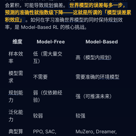
会累积，可能导致
规划
偏差。
世界模型
的误差每多一步，
预测的准确性就指数级下降——这就是所谓的「模型误差累
积效应」
。如何在学习准确
世界模型
的同时保持
规划
效
率，是 Model-Based RL 的核心挑战。
维度
Model-Free
Model-Based
样本效
低（需大量交
高（模型内
规划
）
率
互）
模型需
不需要
需要准确的
环境模型
求
规划
能
弱（仅依赖经
强（可推演未来）
力
验）
泛化能
较弱
较强
力
典型算
PPO, SAC,
MuZero, Dreamer,