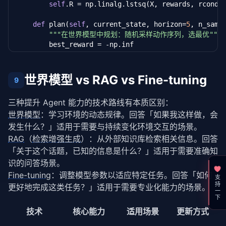
self
.R = np.linalg.lstsq(X, rewards, rcond=
def
 plan(
self
, current_state, horizon=
5
, n_samp
"""在世界模型中规划：随机采样动作序列，选最优"""
        best_reward = -np.inf

        best_action = 
0
for
 _ 
in
 range(n_samples):

            s = current_state.copy()

世界模型 vs RAG vs Fine-tuning
9
            total_reward = 
0
            actions = []

三种提升 Agent 能力的技术路线有本质区别：
for
 _ 
in
 range(horizon):

世界模型
：学习环境的动态规律。回答「如果我这样做，会
                a = np.random.randint(
0
, 
4
)

                actions.append(a)

发生什么？」适用于需要与持续变化环境交互的场景。
                a_onehot = np.zeros(
4
)

RAG
（
检索增强生成
）：从外部知识库检索相关信息。回答
                a_onehot[a] = 
1
「关于这个话题，已知的信息是什么？」适用于需要准确知
                x = np.hstack([s, a_onehot])

识的问答场景。
                s = x 
@
self
.W.T + 
self
.b

Fine-tuning
：调整模型参数以适应特定任务。回答「如何
                total_reward += x 
@
self
.R

支持一下
if
 total_reward > best_reward:

更好地完成这类任务？」适用于需要专业化能力的场景。
                best_reward = total_reward

                best_action = actions[
0
]

技术
核心能力
适用场景
更新方式
return
 best_action