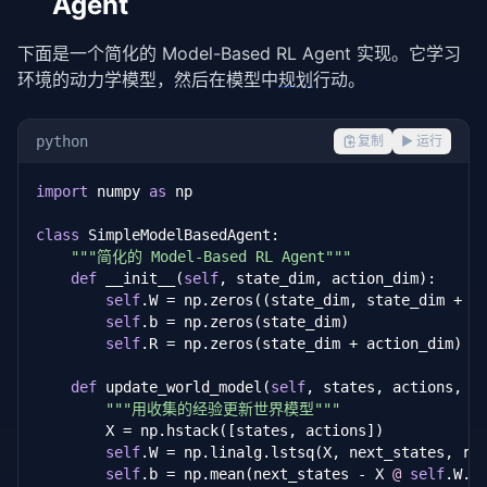
Agent
下面是一个简化的 Model-Based RL Agent 实现。它学习
环境的动力学模型，然后在模型中
规划
行动。
python
复制
▶ 运行
import
 numpy 
as
 np

class
 SimpleModelBasedAgent:

"""简化的 Model-Based RL Agent"""
def
 __init__(
self
, state_dim, action_dim):

self
.W = np.zeros((state_dim, state_dim + ac
self
.b = np.zeros(state_dim)

self
.R = np.zeros(state_dim + action_dim)

def
 update_world_model(
self
, states, actions, ne
"""用收集的经验更新世界模型"""
        X = np.hstack([states, actions])

self
.W = np.linalg.lstsq(X, next_states, rc
self
.b = np.mean(next_states - X 
@
self
.W.T