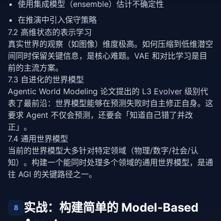
使用集成模型（ensemble）估计不确定性
在推演中引入保守
策略
7.2 高维状态的表示学习
真实世界的观察（如图像）维度极高。如何压缩到低维潜空
间同时保留关键信息，是核心难题。VAE 和对比学习是目
前的主流方案。
7.3 自进化的
世界模型
Agentic World Modeling 论文提出的 L3 
Evolver
 级别代
表了最前沿：
世界模型
能够在预测失败时自主修正自身。这
要求 Agent 不仅会预测，还要会「知道自己错了并改
正」。
7.4 通用
世界模型
当前的
世界模型
大多针对特定领域（物理/数字/社会/认
知）。构建一个能同时处理多个领域的通用
世界模型
，是通
往 AGI 的关键路径之一。
实战：构建简单的 Model-Based
8