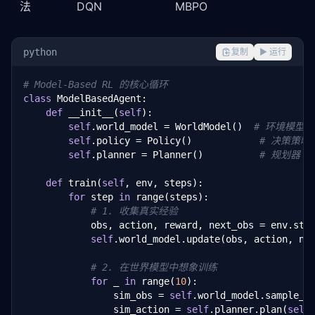
法
DQN
MBPO
python
复制
▶ 运行
# Model-Based RL 的核心循环
class
 ModelBasedAgent:

def
 __init__(
self
):

self
.world_model = WorldModel()  
# 环境模型
self
.policy = Policy()            
# 决策策略
self
.planner = Planner()          
# 规划器
def
 train(
self
, env, steps):

for
 step 
in
 range(steps):

# 1. 收集真实经验
            obs, action, reward, next_obs = env.step
self
.world_model.update(obs, action, nex
# 2. 在世界模型中想象训练
for
 _ 
in
 range(
10
):

                sim_obs = 
self
.world_model.sample_st
                sim_action = 
self
.planner.plan(
self