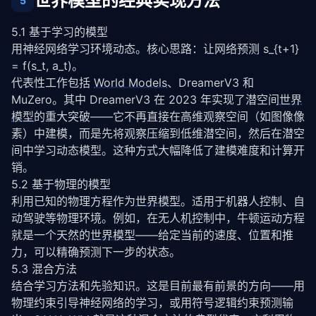
世界模型的经典实现方法
5
5.1 基于学习的模型
用神经网络学习环境动态。核心思路：让网络预测 s_{t+1} 
= f(s_t, a_t)。
代表性工作包括 
World Models
、DreamerV3 和 
MuZero。其中 DreamerV3 在 2023 年实现了潜空间
世界
模型
的重大突破——它不再直接在高维观察空间（如图像像
素）中建模，而是先将观察压缩到低维潜空间，然后在潜空
间中学习动态模型。这种方式大幅降低了建模难度和计算开
销。
5.2 基于物理的模型
利用已知的物理方程作为
世界模型
。适用于机器人控制、自
动驾驶等物理环境。例如，在无人机控制中，牛顿运动方程
就是一个天然的
世界模型
——给定当前的速度、位置和推
力，可以精确预测下一步的状态。
5.3 混合方法
结合学习方法和先验知识。这是目前最有前景的方向——用
物理约束引导神经网络的学习，或用符号逻辑约束预测输