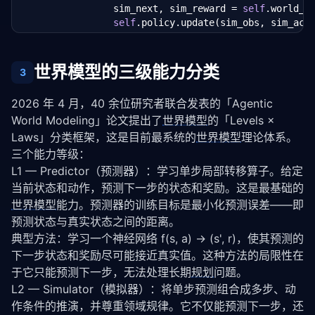
                sim_next, sim_reward = 
self
.world_mo
self
.policy.update(sim_obs, sim_acti
# 3. 选择真实动作
            action = 
self
.planner.plan(
self
.world_m
世界模型的三级能力分类
3
2026 年 4 月，40 余位研究者联合发表的「Agentic 
World Modeling」论文提出了
世界模型
的「Levels × 
Laws」分类框架，这是目前最系统的
世界模型
理论体系。
三个能力等级：
L1 — Predictor（预测器）：学习单步局部转移算子。给定
当前状态和动作，预测下一步的状态和奖励。这是最基础的
世界模型
能力。预测器的训练目标是最小化预测误差——即
预测状态与真实状态之间的距离。
典型方法：学习一个神经网络 f(s, a) → (s', r)，使其预测的
下一步状态和奖励尽可能接近真实值。这种方法的局限性在
于它只能预测下一步，无法处理长期
规划
问题。
L2 — Simulator（模拟器）：将单步预测组合成多步、动
作条件的推演，并尊重领域规律。它不仅能预测下一步，还