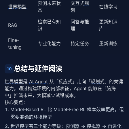
预测未来状
交互式
规
世界模型
在线学习
态
划
检索已有知
问答与推
更新知识
RAG
识
理
库
Fine-
专业化能力
特定任务
重新训练
tuning
总结与延伸阅读
10
世界模型
是 
AI Agent
 从「反应式」走向「
规划
式」的关键
能力。通过构建环境的内部表征，Agent 能够在「脑海
中」推演未来，大幅减少试错成本。
核心要点：
Model-Based RL 比 Model-Free RL 样本效率更高，但
需要准确的
环境模型
世界模型
有三个能力等级：预测器 → 模拟器 → 自进化