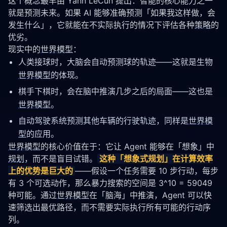
这个概念最早由 Yann LeCun 提出：智能的核心能力之一
就是预测未来。如果 AI 能够准确预测「如果我这样做，会
发生什么」，它就能在不实际执行的情况下评估各种
策略
的
优劣。
现实中的
世界模型
：
人类接球时，大脑会自动预测球的轨迹——这就是生物
世界模型
的体现。
棋手下棋时，会在脑中推演几步之后的局面——这也是
世界模型
。
自动驾驶系统预测其他车辆的行驶轨迹，同样是
世界模
型
的应用。
世界模型
的核心价值在于：它让 Agent 能够在「想象」中
规划
，而不是盲目试错。
这种「想象式
规划
」在计算效率
上的优势是巨大的
——假设一个任务需要 10 步行动，每步
有 3 个可选动作，那么暴力搜索的空间是 3^10 = 59049 
种可能。通过
世界模型
在「脑海」中推演，Agent 可以快
速筛选出最优路径，而不需要实际执行所有可能的行动序
列。