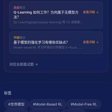
（MCTS、MPC），样本效率高但受模型误差制
约。
高级
概念
Q-Learning 如何工作？为何属于无模型方
查看详解 →
法？
[Q-Learning](/glossary/q-learning) 用 TD 误差更新
Q(s,a)：Q ← Q + α[r + γ max Q(s',·) - Q(s,a)]，无需
环境转移模型，直接从交互样本学习最优动作价值。
中级
概念
基于模型的强化学习有哪些优缺点？
查看详解 →
Model-based RL 学习环境动力学模型 ŝ'=f(s,a)，用
规划（如 MPC）选动作；样本效率高但受模型误差
影响，复杂环境建模难。
浏览全部面试题 →
标签
#
世界模型
#
Model-Based RL
#
Model-Free RL