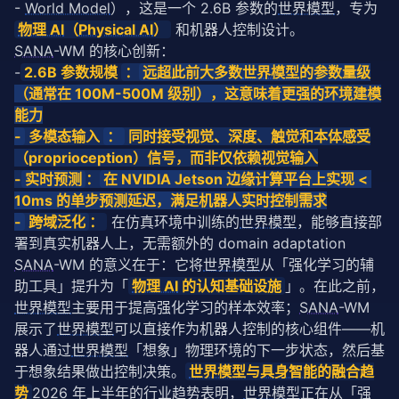
- 
World Model
），这是一个 2.6B 参数的
世界模型
，专为
物理 AI
（
Physical AI
）
 和机器人控制设计。
SANA
-WM 的核心创新：
-
2.6B 参数规模 
：
远超此前大多数
世界模型
的参数量级
（通常在 100M-500M 级别），这意味着更强的环境建模
能力
-
 多模态输入 
：
 同时接受视觉、深度、触觉和本体感受
（proprioception）信号，而非仅依赖视觉输入
-
实时预测
：
在 NVIDIA Jetson 边缘计算平台上实现 < 
10ms 的单步预测延迟，满足机器人实时控制需求
-
 跨域泛化
：
 在仿真环境中训练的
世界模型
，能够直接部
署到真实机器人上，无需额外的 domain adaptation
SANA
-WM 的意义在于：它将
世界模型
从「强化学习的辅
助工具」提升为「
物理 AI
 的认知基础设施
」。在此之前，
世界模型
主要用于提高强化学习的样本效率；
SANA
-WM 
展示了
世界模型
可以直接作为机器人控制的核心组件——机
器人通过
世界模型
「想象」物理环境的下一步状态，然后基
于想象结果做出控制决策。
世界模型
与
具身智能
的融合趋
势
2026 年上半年的行业趋势表明，
世界模型
正在从「强