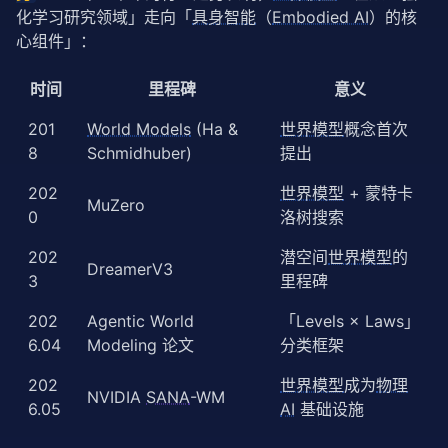
化学习研究领域」走向「
具身智能
（
Embodied AI
）的核
心组件」：
时间
里程碑
意义
201
World Models
(Ha &
世界模型
概念首次
8
Schmidhuber)
提出
202
世界模型
+ 蒙特卡
MuZero
0
洛树搜索
202
潜空间
世界模型
的
DreamerV3
3
里程碑
202
Agentic World
「Levels × Laws」
6.04
Modeling 论文
分类框架
202
世界模型
成为
物理
NVIDIA
SANA
-WM
6.05
AI
基础设施