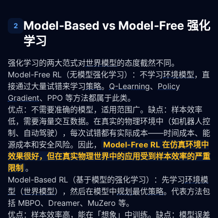
Model-Based vs Model-Free 强化
2
学习
强化学习的两大范式对
世界模型
的态度截然不同。
Model-Free RL（无模型强化学习）：不学习
环境模型
，直
接通过大量试错来学习
策略
。
Q-Learning
、
Policy
Gradient
、PPO 等方法都属于此类。
优点：不需要准确的模型，适用范围广。缺点：样本效率
低，需要海量交互数据。在真实的物理环境中（如机器人控
制、自动驾驶），每次试错都有实际成本——时间成本、能
源成本和安全风险。因此，
Model-Free RL 在仿真环境中
效果很好，但在真实物理世界中的应用受到样本效率的严重
限制
。
Model-Based RL（基于模型的强化学习）：先学习
环境模
型
（
世界模型
），然后在模型中
规划
最优
策略
。代表方法包
括 MBPO、Dreamer、MuZero 等。
优点：样本效率高，能在「想象」中训练。缺点：模型误差