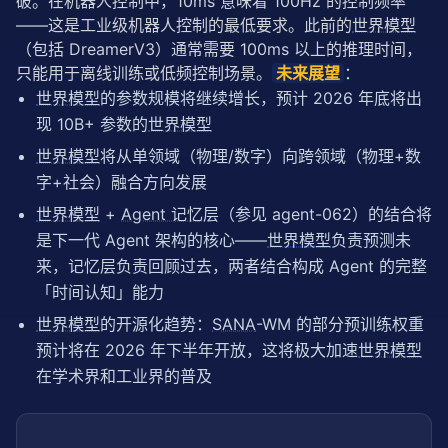
破。在机器人控制中，10ms 意味着 100Hz 的控制频率
——这是工业级机器人控制的最低要求。此前的
世界模型
（包括 DreamerV3）通常需要 100ms 以上的推理时间，
只能用于离线训练或低频控制场景。
未来展望
：
世界模型
的参数规模将继续增长，预计 2026 年底将出
现 10B+ 参数的
世界模型
世界模型
将从单领域（物理/数字）向跨领域（物理+数
字+社会）融合方向发展
世界模型
+
Agent 记忆
层（参见 agent-062）的结合将
是下一代 Agent 架构的核心——
世界模型
负责预测未
来，记忆层负责回顾过去，两者结合构成 Agent 的完整
「时间认知」能力
世界模型
的开源化趋势：
SANA
-WM 的部分预训练权重
预计将在 2026 年下半年开放，这将极大加速
世界模型
在学术界和工业界的普及