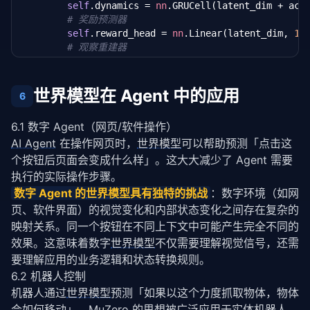
self
.dynamics = 
nn
.GRUCell(latent_dim + acti
# 奖励预测器
self
.reward_head = 
nn
.Linear(latent_dim, 
1
)

# 观察重建器
self
.decoder = 
nn
.Linear(latent_dim, obs_dim
def
 imagine_trajectory(
self
, h, actions, horizo
世界模型在 Agent 中的应用
6
"""在世界模型中推演未来轨迹"""
        trajectories = []

6.1 数字 Agent（网页/软件操作）
for
 t 
in
 range(horizon):

AI Agent
 在操作网页时，
世界模型
可以帮助预测「点击这
            h = 
self
.dynamics(
torch
.cat([h, actions
            r = 
self
.reward_head(h)

个按钮后页面会变成什么样」。这大大减少了 Agent 需要
            trajectories.append({
'state'
: h, 
'rewar
执行的实际操作步骤。
return
 trajectories
数字 Agent 的
世界模型
具有独特的挑战
：数字环境（如网
页、软件界面）的视觉变化和内部状态变化之间存在复杂的
映射关系。同一个按钮在不同上下文中可能产生完全不同的
效果。这意味着数字
世界模型
不仅需要理解视觉信号，还需
要理解应用的业务逻辑和状态转换规则。
6.2 机器人控制
机器人通过
世界模型
预测「如果以这个力度抓取物体，物体
会如何移动」。MuZero 的思想被广泛应用于实体机器人。