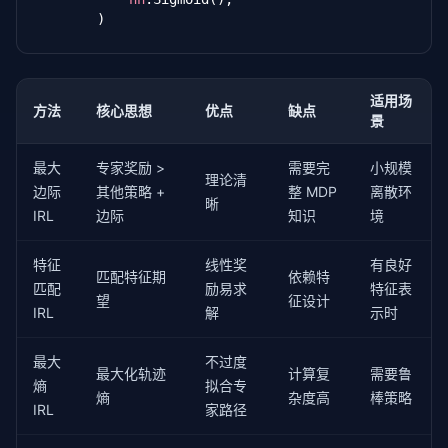
def
 train_step(
self
, expert_features, learner_fe
        )

"""单步梯度更新"""
# 专家特征期望
def
 forward(
self
, state, action):

        expert_expectation = expert_features.mean(d
        sa = 
torch
.cat([state, action], dim=-
1
)

# 学习者特征期望
return
self
.network(sa).squeeze(-
1
)

适用场
        reward = 
self
.compute_reward(learner_feature
方法
核心思想
优点
缺点
景
        state_freq = 
self
.compute_state_visitation(

def
 get_reward(
self
, state, action):

            reward, transition_matrix

"""判别器输出 = 专家概率，奖励 = -log(1 - D(s,a
        )

最大
专家奖励 >
需要完
小规模
        d_prob = 
self
.forward(state, action)

理论清
        learner_expectation = state_freq 
@
 learner_f
边际
其他策略 +
整 MDP
离散环
# GAIL 奖励: r = -log(1 - D(s, a))
晰
IRL
边际
知识
境
# 判别器认为越像专家（D接近1），奖励越大
# 梯度：让学习者的特征期望接近专家
return
 -
torch
.log(
1
 - d_prob + 
1
e-
8
)

        loss = 
torch
.sum((learner_expectation - exp
self
.optimizer.zero_grad()

特征
线性奖
有良好
匹配特征期
依赖特
        loss.backward()

匹配
励易求
特征表
def
 train_gail(policy, discriminator, env, expert_lo
望
征设计
self
.optimizer.step()

IRL
解
示时
               policy_optimizer, disc_optimizer,

return
               n_iterations=
100
, rollout_steps=
2048
)
"""GAIL 训练循环"""
最大
不过度
最大化轨迹
计算复
需要鲁
for
 iteration 
in
 range(n_iterations):

熵
拟合专
熵
杂度高
棒策略
# 1. 用当前策略收集轨迹
IRL
家路径
        states, actions, rewards = collect_rollout(

            policy, env, rollout_steps
