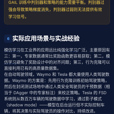
GAIL 训练中判别器和策略的能力需要平衡。判别器过
# 专家有两种行为模式（双峰分布）
expert_dist = np.array([
强会导致策略
梯度消失
，判别器过弱则无法提供有效
0.45
, 
0.05
, 
0.0
, 
0.45
, 
0.05
]
学习信号。
# 模式覆盖（覆盖所有专家模式）
mode_covering = np.array([
0.40
, 
0.10
, 
0.05
, 
0.40
, 
0
# 模式追逐（只聚焦一个模式）
实际应用场景与实战经验
6
mode_seeking = np.array([
0.85
, 
0.05
, 
0.0
, 
0.10
, 
0.0
]
模仿学习
在工业界的应用远比纯
强化学习
广泛，主要原因有
print(
"不同 f 散度下的损失对比:"
for
 f_type 
in
 [
"kl_forward"
, 
"kl_reverse"
, 
"js"
, 
"h
三：第一，专家数据通常比奖励函数更容易获取；第二，
模
    mc_loss = compute_f_divergence_loss(expert_dist,
仿学习
避免了奖励设计中的对齐问题；第三，行为克隆可以
    ms_loss = compute_f_divergence_loss(expert_dist,
直接利用已有的高质量数据集。
    print(
f"  {f_type:15s}: 模式覆盖={mc_loss:.4f},
在自动驾驶领域，Waymo 和 Tesla 都大量使用人类驾驶数
据。Waymo 的方案是：先用行为克隆训练初始驾驶策略，
然后在封闭测试场地中通过人类安全驾驶员的干预数据（相
当于 DAgger 中的专家标注）来校正策略。Tesla 的 FSD 
系统则从数百万车辆的驾驶数据中学习，通过影子模式
（shadow mode）——模型在后台运行但不实际控制车
辆，将其决策与实际驾驶员的操作对比，持续改进。