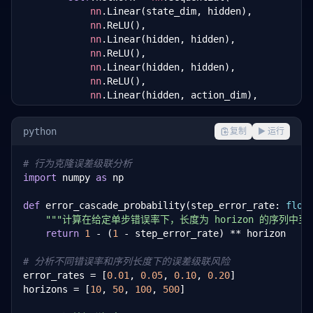
nn
.Linear(state_dim, hidden),

nn
.ReLU(),

nn
.Linear(hidden, hidden),

nn
.ReLU(),

nn
.Linear(hidden, hidden),

nn
.ReLU(),

nn
.Linear(hidden, action_dim),

        )

python
复制
▶ 运行
def
 forward(
self
, state):

return
self
.network(state)

# 行为克隆误差级联分析
import
 numpy 
as
 np

def
 get_action(
self
, state, deterministic=
True
):
with
torch
.no_grad():

def
 error_cascade_probability(step_error_rate: 
floa
            logits = 
self
.forward(state)

"""计算在给定单步错误率下，长度为 horizon 的序列中至
if
 deterministic:

return
1
 - (
1
 - step_error_rate) ** horizon

return
torch
.argmax(logits, dim=-
1
)

return
torch
.distributions.Categorical(

# 分析不同错误率和序列长度下的误差级联风险
                logits=logits

error_rates = [
0.01
, 
0.05
, 
0.10
, 
0.20
]

            ).sample()

horizons = [
10
, 
50
, 
100
, 
500
]
