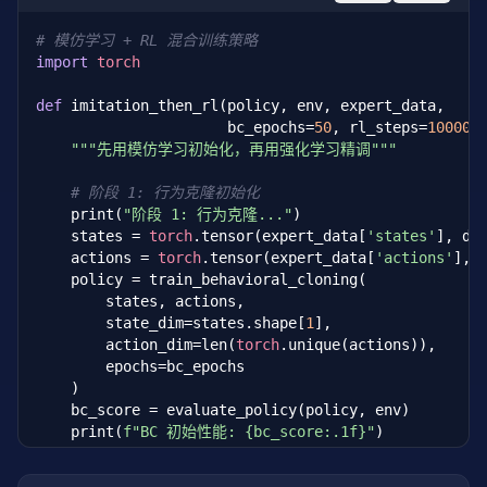
"""如果有奖励数据，评估轨迹的整体表现"""
# 模仿学习 + RL 混合训练策略
if
self
.rewards 
is
None
:

import
torch
return
None
return
 np.sum(
self
.rewards)

def
 imitation_then_rl(policy, env, expert_data,

                      bc_epochs=
50
, rl_steps=
100000
def
 outlier_detection(
self
, threshold=
2.0
):

"""先用模仿学习初始化，再用强化学习精调"""
"""检测轨迹中的异常片段（可能是新手操作）"""
        action_changes = np.abs(np.diff(
self
.action
# 阶段 1: 行为克隆初始化
        mean_change = np.mean(action_changes)

    print(
"阶段 1: 行为克隆..."
)

        std_change = np.std(action_changes)

    states = 
torch
.tensor(expert_data[
'states'
], dt
        outliers = np.where(

    actions = 
torch
.tensor(expert_data[
'actions'
], 
            np.abs(action_changes - mean_change) > t
    policy = train_behavioral_cloning(

        )[
0
]

        states, actions,

return
 outliers

        state_dim=states.shape[
1
],

        action_dim=len(
torch
.unique(actions)),

def
 filter_quality_trajectories(
self
, trajector
        epochs=bc_epochs

"""选择质量最高的 top_k 比例轨迹"""
    )

        scores = []

    bc_score = evaluate_policy(policy, env)

for
 traj 
in
 trajectories:

    print(
f"BC 初始性能: {bc_score:.1f}"
)

            checker = ExpertDataQualityChecker(traj
                                               traj
# 阶段 2: 强化学习精调
            score = 
0.0