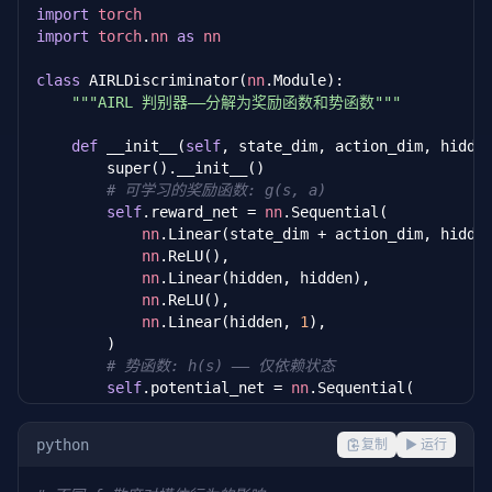
import
torch
import
torch
.
nn
as
nn
class
 AIRLDiscriminator(
nn
.Module):

"""AIRL 判别器——分解为奖励函数和势函数"""
def
 __init__(
self
, state_dim, action_dim, hidde
        super().__init__()

# 可学习的奖励函数: g(s, a)
self
.reward_net = 
nn
.Sequential(

nn
.Linear(state_dim + action_dim, hidden
nn
.ReLU(),

nn
.Linear(hidden, hidden),

nn
.ReLU(),

nn
.Linear(hidden, 
1
),

        )

# 势函数: h(s) —— 仅依赖状态
self
.potential_net = 
nn
.Sequential(

nn
.Linear(state_dim, hidden),

nn
.ReLU(),

python
复制
▶ 运行
nn
.Linear(hidden, hidden),

nn
.ReLU(),
