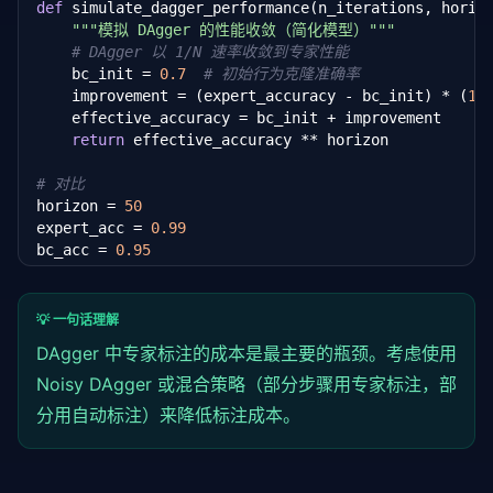
def
 simulate_dagger_performance(n_iterations, horiz
self
.dataset.append((states, expert_actions)
"""模拟 DAgger 的性能收敛（简化模型）"""
return
 states, expert_actions

# DAgger 以 1/N 速率收敛到专家性能
    bc_init = 
0.7
# 初始行为克隆准确率
def
 train_on_aggregated_data(
self
, epochs=
50
, b
    improvement = (expert_accuracy - bc_init) * (
1
 
"""在全部聚合数据上训练策略"""
    effective_accuracy = bc_init + improvement

# 展平所有 rollout 数据
return
 effective_accuracy ** horizon

        all_states = []

        all_actions = []

# 对比
for
 states, actions 
in
self
.dataset:

horizon = 
50
            all_states.extend(states)

expert_acc = 
0.99
            all_actions.extend(actions)

bc_acc = 
0.95
        states = 
torch
.tensor(all_states, dtype=
tor
print(
f"序列长度: {horizon}"
)

        actions = 
torch
.tensor(all_actions, dtype=
t
print(
f"专家准确率: {expert_acc:.2%}"
)

💡 一句话理解
print(
f"BC 初始准确率: {bc_acc:.2%}"
)

        dataset = 
torch
.utils.data.TensorDataset(sta
DAgger 中专家标注的成本是最主要的瓶颈。考虑使用
print()

        loader = 
torch
.utils.data.DataLoader(

print(
Noisy DAgger 或混合策略（部分步骤用专家标注，部
f"BC 最终序列成功率: {simulate_bc_performance(hor
            dataset, batch_size=batch_size, shuffle
        )

分用自动标注）来降低标注成本。
for
 n_iter 
in
 [
1
, 
5
, 
10
, 
20
, 
50
]:

    dagger_seq_acc = simulate_dagger_performance(n_i
for
 epoch 
in
 range(epochs):

    print(
f"DAgger ({n_iter} 次迭代) 序列成功率: {dagge
            total_loss = 
0.0