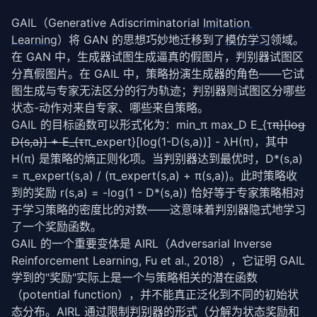
        update_policy(policy, states, actions, rewar
GAIL（Generative Adiscriminatorial 
Imitation 
        if (iteration + 
1
) % 
20
 == 
0
:

Learning
）将 GAN 的思想巧妙地迁移到了
模仿学习
领域。
            disc_acc = compute_discriminator_accurac
在 GAN 中，生成器试图生成逼真的假图片，判别器试图区
                discriminator, expert_loader, states
分真假图片。在 GAIL 中，策略扮演生成器的角色——它试
            )

            print(
f"Iter {iteration+1}: Discriminat
图生成与专家无法区分的行为轨迹；判别器则试图区分哪些
状态-动作对来自专家、哪些来自策略。
return
GAIL 的目标函数可以形式化为：min_π max_D E_{τ
π}[log 
D(s,a)] + E_{τ
π_expert}[log(1-D(s,a))] - λH(π)，其中 
H(π) 是策略的熵正则化项。当判别器达到最优时，D*(s,a) 
= π_expert(s,a) / (π_expert(s,a) + π(s,a))。此时策略收
到的奖励 r(s,a) = -log(1 - D*(s,a)) 恰好等于专家策略相对
于学习策略的密度比的对数——这意味着判别器隐式地学习
了一个奖励函数。
GAIL 的一个重要变体是 AIRL（Adversarial Inverse 
Reinforcement Learning, Fu et al., 2018），它证明 GAIL 
学到的"奖励"实际上是一个与策略相关的潜在函数
（potential function），并不能真正泛化到不同的初始状
态分布。AIRL 通过限制判别器的形式（分解为状态奖励和