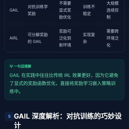
不需要
大规模
        )

对抗训练学
训练不
        states = 
torch
.tensor(states, dtype=
torch
.fl
GAIL
显式奖
连续控
奖励
稳定
        actions = 
torch
.tensor(actions, dtype=
torch
励优化
制
# 2. 训练判别器
奖励可
需要跨
for
 _ 
in
 range(
3
):  
# 判别器多训练几步
可分解奖励
实现复
            expert_s, expert_a = next(iter(expert_lo
AIRL
泛化到
环境泛
的 GAIL
杂
            d_expert = discriminator(expert_s, exper
新环境
化
            d_learner = discriminator(states, action
            disc_loss = -(

💡 一句话理解
torch
.log(d_expert + 
1
e-
8
).mean() +

torch
.log(
1
 - d_learner + 
1
e-
8
).mean
GAIL 在实践中往往比传统 IRL 效果更好，因为它避免
            )

了显式的奖励函数优化，直接将奖励学习嵌入策略训
            disc_optimizer.zero_grad()

            disc_loss.backward()

练中。
            disc_optimizer.step()

# 3. 用判别器奖励更新策略（用 PPO 或其他 RL 算
with
torch
.no_grad():

GAIL 深度解析：对抗训练的巧妙设
5
            rewards = discriminator.get_reward(state
计