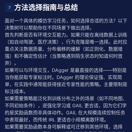
方法选择指南与总结
7
面对一个具体的
模仿学习
任务，如何选择合适的方法？以下
决策树可以帮助你在不同场景下做出选择。
首先判断是否有环境交互能力。如果只能在离线数据上训练
（如自动驾驶、医疗决策），行为克隆是唯一选择。此时应
重点关注数据质量、分布偏移的缓解（如正则化、
数据增
强
）和不确定性估计（当策略遇到陌生状态时知道何时放
弃）。
如果可以与环境交互，DAgger 是最直接的选择——特别是
当你能获取专家标注时。DAgger 的理论保证强、实现简
单，在实践中通常能获得接近专家性能的策略。主要限制是
标注成本。
如果需要策略能泛化到训练分布之外的场景（如不同地图、
不同初始条件），逆
强化学习
或 GAIL 更合适，因为它们学
的是奖励函数而非具体动作。GAIL 在大规模连续控制任务
中表现最好，而传统 IRL 更适合小规模离散环境。
如果需要奖励函数本身可解释或可迁移到其他环境，选择 