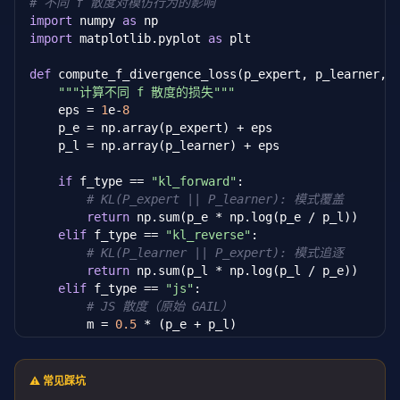
# 不同 f 散度对模仿行为的影响
nn
.Linear(hidden, 
1
),

import
 numpy 
as
        )

import
 matplotlib.pyplot 
as
 plt

def
 forward(
self
, state, action, next_state, don
def
 compute_f_divergence_loss(p_expert, p_learner, 
"""计算归一化的判别器输出"""
"""计算不同 f 散度的损失"""
        g = 
self
.reward_net(
torch
.cat([state, actio
    eps = 
1
e-
8
        h = 
self
.potential_net(state)

    p_e = np.array(p_expert) + eps

        h_next = 
self
.potential_net(next_state)

    p_l = np.array(p_learner) + eps

# 奖励整形: r = g(s,a) + γh(s') - h(s)
        gamma = 
0.99
if
 f_type == 
"kl_forward"
:

        reward_shaped = g + gamma * h_next * (
1
 - do
# KL(P_expert || P_learner): 模式覆盖
return
torch
.sigmoid(reward_shaped).squeeze
return
 np.sum(p_e * np.log(p_e / p_l))

elif
 f_type == 
"kl_reverse"
:

def
 extract_reward(
self
, state, action):

# KL(P_learner || P_expert): 模式追逐
"""提取可泛化的奖励函数"""
return
 np.sum(p_l * np.log(p_l / p_e))

return
self
.reward_net(
torch
.cat([state, ac
elif
 f_type == 
"js"
:

# JS 散度（原始 GAIL）
        m = 
0.5
 * (p_e + p_l)

return
0.5
 * np.sum(p_e * np.log(p_e / m)) 
elif
 f_type == 
"hellinger"
:

return
 np.sum((np.sqrt(p_e) - np.sqrt(p_l))
⚠️ 常见踩坑