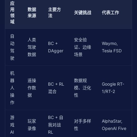
    print(
"阶段 2: 强化学习精调..."
)

应
# 一致性越高越好（动作变化平稳）
# 用 PPO 或其他 RL 算法继续训练
用
数据
主要方
            consistency = checker.trajectory_consist
关键挑战
代表工作
# 关键：使用 BC 初始化的策略作为起点，而不是随机初始
领
来源
法
            score -= consistency

    policy = fine_tune_with_rl(policy, env, rl_steps
域
# 奖励越高越好
            perf = checker.trajectory_performance()

    final_score = evaluate_policy(policy, env)

if
 perf 
is
not
None
:

自
    print(
人类
f"最终性能: {final_score:.1f}"
安全验
)

                score += perf / 
100.0
动
BC +
Waymo,
    print(
f"提升: {final_score - bc_score:.1f}"
)

# 异常越少越好
驾驶
证、边缘
驾
DAgger
Tesla FSD
            outliers = len(checker.outlier_detection
数据
场景
驶
return
 policy

            score -= outliers * 
0.1
            scores.append(score)

# 实际效果（MuJoCo 环境典型结果）：
机
# BC 初始性能: 1500 (达到专家的 60-80%)
        indices = np.argsort(scores)[::-
1
]

器
遥操
数据规
# 最终性能: 2200-2400 (超过原始专家)
        top_n = max(
1
, int(len(trajectories) * top_k
BC + RL
Google RT-
人
作数
模、泛化
# 纯 RL 从零开始: 800-1200（需要 5-10 倍训练步数）
return
 [trajectories[i] 
for
 i 
in
混合
1/RT-2
操
据
性
作
游
BC + 自
玩家
对手多样
AlphaStar,
戏
我对战
录像
性
OpenAI Five
AI
RL