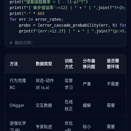
print(
"误差级联概率 = 1 - (1-p)^T"
)

def
 train_behavioral_cloning(

print(
f"{'单步错误率':<12} | "
 + 
" | "
.join(
f"T={h:<4
    states: 
torch
.Tensor,

print(
"-"
 * 
60
    actions: 
torch
.Tensor,

for
 err 
in
 error_rates:

    state_dim: 
int
,

    probs = [error_cascade_probability(err, h) 
for
 
    action_dim: 
int
,

    print(
f"{err:<12.2f} | "
 + 
" | "
.join(
f"{p:>5.1
    epochs: 
int
 = 
100
,

    lr: 
float
 = 
1
e-
3
,

# 输出示例：
    batch_size: 
int
 = 
256
,

# 单步错误率    | T=10   | T=50   | T=100  | T=500
):

# 0.01        |  9.6%  | 39.5%  | 63.4%  | 99.3%
"""训练行为克隆策略"""
# 0.05        | 40.1%  | 92.3%  | 99.4%  | 100.0%
训练
分布偏
是否需
    policy = BehaviorCloningPolicy(state_dim, action
方法
数据类型
#
方式
移问题
要环境
    optimizer = optim.Adam(policy.parameters(), lr=l
# 结论：即使单步准确率 99%，在 100 步序列中也只有 36.6
    criterion = 
nn
.CrossEntropyLoss()

行为克隆
状态-动作
监督
严重
不需要
    dataset = TensorDataset(states, actions.long())

BC
对 (s,a)
学习
    loader = DataLoader(dataset, batch_size=batch_s
在线
for
 epoch 
in
 range(epochs):

DAgger
交互数据
缓解
需要
        total_loss = 
0.0
校正
        n_batches = 
0
for
 batch_states, batch_actions 
in
 loader:

逆强化学
优化
            logits = policy(batch_states)

专家轨迹
较小
需要
习 IRL
+RL