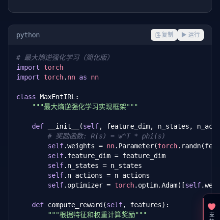
python
复制
▶ 运行
# 最大熵逆强化学习（简化版）
import
torch
import
torch
.
nn
as
nn
class
 MaxEntIRL:

"""最大熵逆强化学习实现框架"""
def
 __init__(
self
, feature_dim, n_states, n_act
# 奖励函数: R(s) = w^T * phi(s)
self
.weights = 
nn
.Parameter(
torch
.randn(fea
self
.feature_dim = feature_dim

self
.n_states = n_states

self
.n_actions = n_actions

self
.optimizer = 
torch
.optim.Adam([
self
.weig
def
 compute_reward(
self
, features):

"""根据特征和权重计算奖励"""