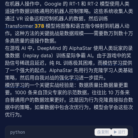
在机器人操作中，Google 的 RT-1 和 RT-2 模型使用人类
遥操作数据训练通用的机器人控制策略。这些系统收集人类
通过 VR 设备远程控制机器人的数据，然后训练 
Transformer
378
模型将图像和语言指令映射到机器人动
作。这种方法的关键挑战是数据规模——需要数万到数十万
条高质量的遥操作数据。
在游戏 AI 中，DeepMind 的 AlphaStar 使用人类玩家的录
像数据（replay data）训练星际争霸 AI。由于游戏中的奖
励信号稀疏且延迟，纯 RL 训练极其困难，而
模仿学习
提供
了一个强大的起点。AlphaStar 先用行为克隆学习人类基础
策略，然后用自我对战的
强化学习
进一步提升。
模仿学习
的一个关键实战经验是：数据质量比数据量更重
要。1000 条来自顶尖专家的示范数据，往往比 10 万条来
自普通用户的数据效果更好。这是因为行为克隆直接拟合数
据中的策略，如果数据中包含次优行为，模型会学会这些次
优行为。
python
复制
▶ 运行