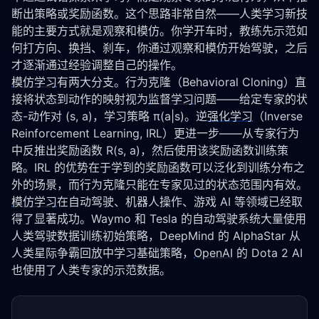
断出策略或奖励函数。这个思路非常自然——人类学习新技
能的主要方式就是观察和模仿。你学开车时，教练先示范如
何打方向、换挡、刹车，你通过观察和模仿开始驾驶，之后
才逐渐通过经验调整自己的操作。
模仿学习
有两大分支。行为克隆（Behavioral Cloning）直
接将状态到动作的映射视为
监督学习
问题——给定专家的状
态-动作对 (s, a)，学习策略 π(a|s)。逆
强化学习
（Inverse 
Reinforcement Learning, IRL）更进一步——从专家行为
中反推出奖励函数 R(s, a)，然后使用该奖励函数训练策
略。IRL 的优势在于学到的奖励函数可以泛化到训练分布之
外的场景，而行为克隆只能在专家见过的状态范围内有效。
模仿学习
在自动驾驶、机器人操作、游戏 AI 等领域已经取
得了显著成功。Waymo 和 Tesla 的自动驾驶系统大量使用
人类驾驶数据训练初始策略，DeepMind 的 AlphaStar 从
人类星际争霸回放中学习基础策略，
OpenAI
 的 Dota 2 AI 
也使用了人类专家的示范数据。