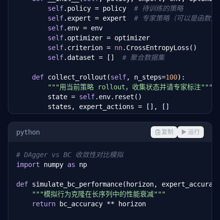
self
.policy = policy  
# 待训练的策略
self
.expert = expert  
# 专家策略（可以是函数或
self
.env = env

self
.optimizer = optimizer

self
.criterion = 
nn
.CrossEntropyLoss()

self
.dataset = []  
# 聚合数据集
def
 collect_rollout(
self
, n_steps=
100
):

"""用当前策略 rollout，收集状态并请专家标注"""
        state = 
self
.env.reset()

        states, expert_actions = [], []

for
 _ 
in
 range(n_steps):

            state_tensor = 
torch
.tensor(state, dtyp
python
复制
▶ 运行
            states.append(state)

# 专家标注
# DAgger vs BC 收敛性对比模拟
            expert_action = 
self
.expert.get_expert_a
import
 numpy 
as
 np

            expert_actions.append(expert_action)

# 策略执行动作（探索）
def
 simulate_bc_performance(horizon, expert_accuracy
            action = 
self
.policy.get_action(state_te
"""模拟行为克隆在长序列中的性能衰减"""
            state, reward, done, _ = 
self
.env.step(a
return
 bc_accuracy ** horizon

if
 done:

                state = 
self
.env.reset()
