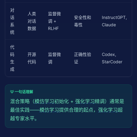
对
人类
监督微
话
安全性和
InstructGPT,
对话
调 +
系
毒性
Claude
数据
RLHF
统
代
码
开源
监督微
正确性验
Codex,
生
代码
调
证
StarCoder
成
💡 一句话理解
混合策略（
模仿学习
初始化 +
强化学习
精调）通常是
最佳实践——
模仿学习
提供合理的起点，
强化学习
超
越专家水平。