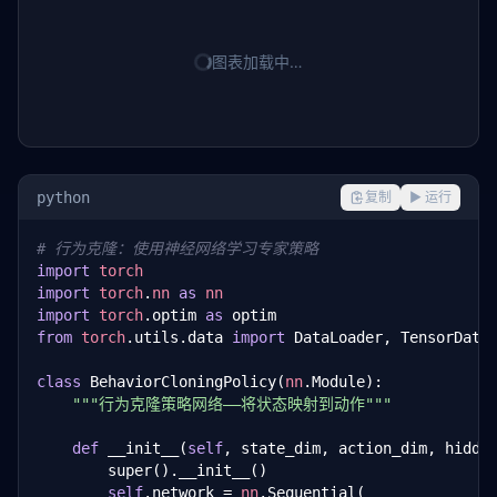
图表加载中…
python
复制
▶ 运行
# 行为克隆：使用神经网络学习专家策略
import
torch
import
torch
.
nn
as
nn
import
torch
.optim 
as
from
torch
.utils.data 
import
 DataLoader, TensorDatas
class
 BehaviorCloningPolicy(
nn
.Module):

"""行为克隆策略网络——将状态映射到动作"""
def
 __init__(
self
, state_dim, action_dim, hidde
        super().__init__()

self
.network = 
nn
.Sequential(
