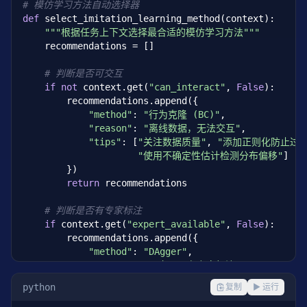
# 模仿学习方法自动选择器
def
 select_imitation_learning_method(context):

"""根据任务上下文选择最合适的模仿学习方法"""
    recommendations = []

# 判断是否可交互
if
not
 context.get(
"can_interact"
, 
False
):

        recommendations.append({

"method"
: 
"行为克隆 (BC)"
,

"reason"
: 
"离线数据，无法交互"
,

"tips"
: [
"关注数据质量"
, 
"添加正则化防止过拟
"使用不确定性估计检测分布偏移"
]

        })

return
 recommendations

# 判断是否有专家标注
if
 context.get(
"expert_available"
, 
False
):

        recommendations.append({

"method"
: 
"DAgger"
,

"reason"
: 
"可交互且有专家标注"
,

"tips"
: [
"减少标注频率以降低成本"
,

python
复制
▶ 运行
"混合专家数据和自动标注"
]

        })
