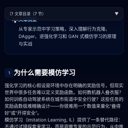
📑
文章目录（7 节）
▼
💡
文章摘要
从专家示范中学习策略，深入理解行为克隆、
DAgger、逆强化学习和 GAN 式模仿学习的原理
与实战
为什么需要模仿学习
1
强化学习
的核心假设是环境中存在明确的奖励信号，但现实
世界中很多任务难以定义奖励函数。如何教机器人叠衣服？
如何训练自动驾驶系统在城市街道中安全行驶？这些任务的
奖励函数极难精确设计——你很难用一个数值来量化"叠得
好"或"开得安全"。
模仿学习
（
Imitation Learning
, IL）提供了一条替代路径：
不通过试错探索来学习，而是观察专家的示范行为，从中推