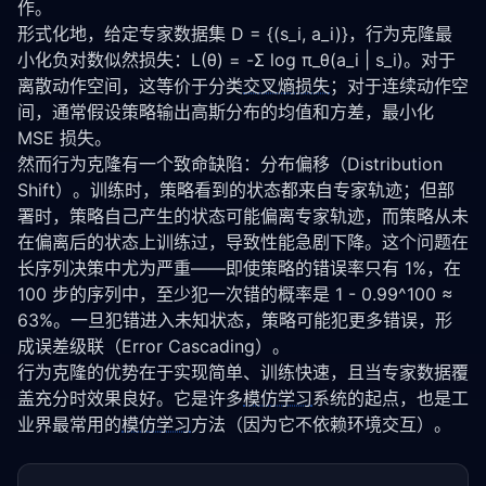
作。
形式化地，给定专家数据集 D = {(s_i, a_i)}，行为克隆最
小化负对数似然损失：L(θ) = -Σ log π_θ(a_i | s_i)。对于
离散动作空间，这等价于分类
交叉熵损失
；对于连续动作空
间，通常假设策略输出高斯分布的均值和方差，最小化 
MSE 损失。
然而行为克隆有一个致命缺陷：分布偏移（Distribution 
Shift）。训练时，策略看到的状态都来自专家轨迹；但部
署时，策略自己产生的状态可能偏离专家轨迹，而策略从未
在偏离后的状态上训练过，导致性能急剧下降。这个问题在
长序列决策中尤为严重——即使策略的错误率只有 1%，在 
100 步的序列中，至少犯一次错的概率是 1 - 0.99^100 ≈ 
63%。一旦犯错进入未知状态，策略可能犯更多错误，形
成误差级联（Error Cascading）。
行为克隆的优势在于实现简单、训练快速，且当专家数据覆
盖充分时效果良好。它是许多
模仿学习
系统的起点，也是工
业界最常用的
模仿学习
方法（因为它不依赖环境交互）。