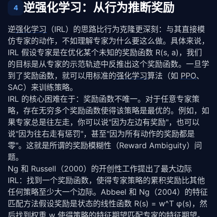
for
 batch_s, batch_a 
in
 loader:

逆强化学习：从行为推断奖励
4
                logits = 
self
.policy(batch_s)

                loss = 
self
.criterion(logits, batch_
逆
强化学习
（IRL）的思路比行为克隆更深刻：与其直接模
self
.optimizer.zero_grad()

                loss.backward()

仿专家的动作，不如理解专家为什么要这么做。具体来说，
self
.optimizer.step()

IRL 假设专家是在优化某个未知的奖励函数 R(s, a)，我们
                total_loss += loss.item()

的目标是从专家的示范轨迹中反推出这个奖励函数。一旦学
            if (epoch + 
1
) % 
25
 == 
0
:

到了奖励函数，就可以用标准的
强化学习
算法（如 
PPO
、
                print(
f"DAgger epoch {epoch+1}: los
SAC）来训练策略。
def
 run(
self
, n_iterations=
10
, rollout_steps=
10
IRL 的核心困难在于：奖励函数不唯一。对于任意专家策
"""完整的 DAgger 训练循环"""
略，存在无穷多个奖励函数使得该策略是最优的。例如，如
for
 i 
in
 range(n_iterations):

果专家总是往左走，你可以说"因为左边有奖励"，也可以
            print(
f"--- DAgger Iteration {i+1}/{n_i
说"因为往右走有惩罚"，甚至"因为所有动作的奖励都是
self
.collect_rollout(rollout_steps)

零"。这就是所谓的奖励模糊性（Reward Ambiguity）问
self
.train_on_aggregated_data()

            print(
f"Dataset size: {sum(len(s) for s
题。
Ng 和 Russell（2000）的开创性工作提出了最大边际 
IRL：找到一个奖励函数，使得专家策略的累积奖励比其他
任何策略至少大一个边际。Abbeel 和 Ng（2004）的特征
匹配方法假设奖励是状态的线性函数 R(s) = w^T φ(s)，然
后找到权重 w 使得策略的特征期望匹配专家的特征期望。