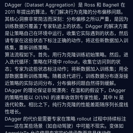
DAgger（Dataset Aggregation）是 Ross 和 Bagnell 在 
2011 年提出的算法，专门解决行为克隆的分布偏移问题。
其核心洞察非常简洁而深刻：分布偏移之所以严重，是因为
训练数据只覆盖了专家轨迹上的状态。DAgger 的解决方案
是让策略自己在环境中运行，收集它实际遇到的状态，然后
请专家在这些状态下标注正确的动作，将这些新数据加入训
练集，重新训练策略。
算法流程如下。首先，用行为克隆训练初始策略。然后，进
入迭代循环：策略在环境中 rollout，收集它访问到的状
态；专家为这些状态标注动作；将新数据加入训练集；用全
部数据重新训练策略。随着迭代进行，训练数据分布逐渐接
近策略的实际访问分布，分布偏移问题自然得到缓解。
DAgger 的理论保证非常漂亮：在温和的假设下，DAgger 
的策略性能以 O(1/N) 的速率收敛到专家性能，其中 N 是
迭代轮数。相比之下，纯行为克隆的性能差距随序列长度线
性增长。
DAgger 的代价是需要专家在策略 rollout 过程中持续标注
——这在某些场景（如自动驾驶）中可能不现实。变体如 