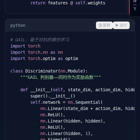
支持一下
return
 features 
@
self
.weights

def
 compute_expected_features(
self
, state_visita
"""计算策略的期望特征"""
python
复制
▶ 运行
# state_visitation_freq: (n_states,) 状态
# features: (n_states, feature_dim) 状态特征
# GAIL：基于对抗的模仿学习
return
 state_visitation_freq 
@
self
.features
import
torch
import
torch
.
nn
as
nn
def
 compute_state_visitation(
self
, reward, tran
import
torch
.optim 
as
 optim

"""通过软值迭代计算状态访问频率"""
# 初始化均匀分布
class
 Discriminator(
nn
.Module):

        d = 
torch
.ones(
self
.n_states) / 
self
.n_state
"""GAIL 判别器——同时作为奖励函数"""
for
 _ 
in
 range(n_steps):

# 计算软 Q 值
def
 __init__(
self
, state_dim, action_dim, hidde
            q = reward + transition 
@
 d

        super().__init__()

# 软策略（Boltzmann 分布）
self
.network = 
nn
.Sequential(

            pi = 
torch
.softmax(q, dim=-
1
)

nn
.Linear(state_dim + action_dim, hidden
# 更新状态访问频率
nn
.ReLU(),

            d = transition.T 
@
 (pi * d)

nn
.Linear(hidden, hidden),

            d = d / d.sum()

nn
.ReLU(),

return
 d

nn
.Linear(hidden, 
1
),

nn
.Sigmoid(),
