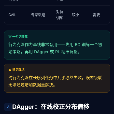
            loss = criterion(logits, batch_actions)

            optimizer.zero_grad()

            loss.backward()

对抗
GAIL
专家轨迹
较小
需要
            optimizer.step()

训练
            total_loss += loss.item()

            n_batches += 
1
        avg_loss = total_loss / n_batches

        if (epoch + 
1
) % 
20
 == 
0
:

💡 一句话理解
            print(
f"Epoch {epoch+1}: loss = {avg_lo
行为克隆作为基线非常有用——先用 BC 训练一个初
return
 policy

始策略，再用 DAgger 或 RL 精细调整。
# 使用示例
⚠️ 常见踩坑
# states: (N, state_dim), actions: (N,)
# policy = train_behavioral_cloning(states, actions
纯行为克隆在长序列任务中几乎必然失败，误差级联
无法通过增加数据量解决。
DAgger：在线校正分布偏移
3