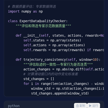
# 数据质量评估：专家数据筛选
import
 numpy 
as
 np

class
 ExpertDataQualityChecker:

"""评估和筛选专家示范数据质量"""
def
 __init__(
self
, states, actions, rewards=
Non
self
.states = np.array(states)

self
.actions = np.array(actions)

self
.rewards = np.array(rewards) 
if
 rewards
def
 trajectory_consistency(
self
, window=
10
):

"""评估轨迹的一致性——专家行为是否连贯"""
        action_changes = np.abs(np.diff(
self
.action
# 计算滑动窗口内的动作变化标准差
        std_changes = []

for
 i 
in
 range(len(action_changes) - window)
            window_std = np.std(action_changes[i:i+w
            std_changes.append(window_std)

return
 np.mean(std_changes)

python
复制
▶ 运行
def
 trajectory_performance(
self
):
