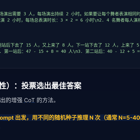
每场演出需要 3 人，每场演出持续 2 小时。如果要让每个舞者表演相同
 2 小时，每场总表演时长：3 × 2 = 6 小时\n2. 4 名舞者每人演相同时
到站后下去了 15 人，又上来了 8 人。下一站下去了 12 人，上来了 
 第一站后：47 - 15 + 8 = 40 人\n3. 第二站后：40 - 12 + 5
tr
) -> 
str
:

（自一致性）：投票选出最佳答案
) 提出的增强 
CoT
 的方法。
rompt
 出发，用不同的随机种子推理 N 次（通常 N=5-
']}"
)

。
ing']}"
)

}"
)
