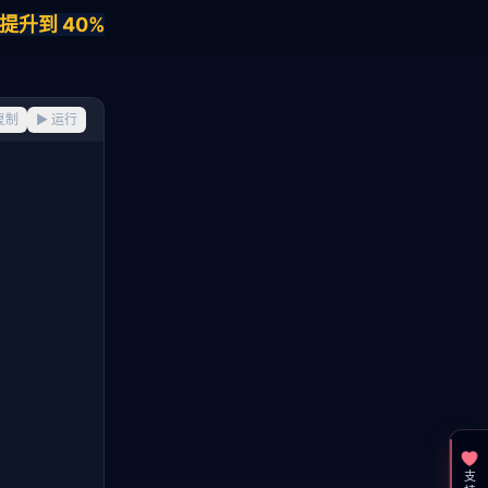
升到 40% 
复制
▶ 运行