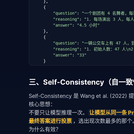
    },

    {

"question"
: 
"一个剧团有 4 名舞者，
"reasoning"
: 
"1. 每场演出 3 人，每人演
"answer"
: 
"4.5 小时"
    },

    {

"question"
: 
"一辆公交车上有 47 人，
"reasoning"
: 
"1. 初始人数：47 人\n2.
"answer"
: 
"33"
    }

]

def
 build_few_shot_cot_prompt(question: 
s
三、Self-Consistency
"""构建 Few-Shot CoT Prompt"""
    parts = []

Self-Consistency
 是 Wang et al. (2022
# 添加示例
核心思想：
for
 ex 
in
 COT_EXAMPLES:

不要只让模型推理一次。
让模型从同一条 
P
        parts.append(
f"问题：{ex['question
最终答案进行投票
，选出现次数最多的那个
        parts.append(
f"推理过程：{ex['reason
        parts.append(
f"答案：{ex['answer']
为什么有效？
        parts.append(
"---"
)
