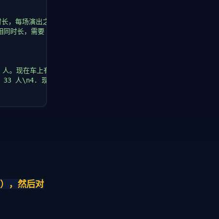
时长，每场演出之间休息 30 分钟，完成一轮全员等时演出需要多长时间
长，需要 4 × 2 = 8 小时总表演\n3. 需要场次：8 / 6 = 1.33，
5 人。现在车上有多少人？"
,

 = 33 人\n4. 现在车上人数：33 人"
,

40），然后对