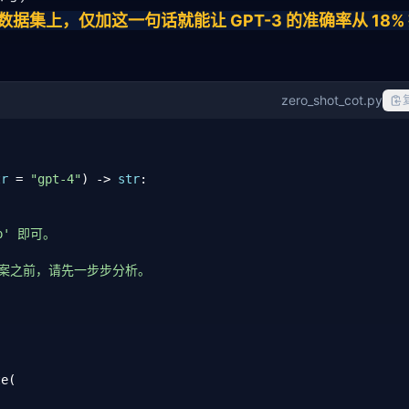
学数据集上，仅加这一句话就能让 GPT-3 的准确率从 18% 提
zero_shot_cot.py
tr
 = 
"gpt-4"
) -> 
str
:

p' 即可。

案之前，请先一步步分析。

e(
