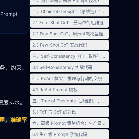
一、为什么需要高级 Prompt 技术？
二、Chain-of-Thought（思维链）：让模型「想清楚
Prompt
2.1 Zero-Shot CoT：最简单的思维链
2.2 Few-Shot CoT：用示例教模型推理
2.3 Few-Shot CoT 实战代码
三、Self-Consistency（自一致性）：投票选出最佳答
任务、约束、
3.1 Self-Consistency 实战代码
四、ReAct 框架：推理与行动的交织
4.1 ReAct Prompt 模板
五、Tree of Thoughts（思维树）：多路径探索
的速度排水。
5.1 ToT 与 CoT 的对比
推理，准确率
六、高级 Prompt 策略组合：生产级 Prompt 系统
6.1 生产级 Prompt 系统代码