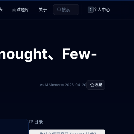
表
面试题库
关于
搜索
个人中心
?
hought、Few-
✍️ AI Master
📅
2026-04-20
收藏
📑 目录