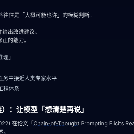
。
回答往往是「大概可能也许」的模糊判断。
并给出改进建议。
修正的能力。
推理」
任务中接近人类专家水平
工程体系
（思维链）：让模型「想清楚再说」
(2022) 在论文「
Chain-of-Thought
 Prompting Elicits Rea
技术。