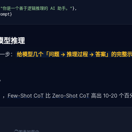
 
"你是一个善于逻辑推理的 AI 助手。"
},

ompt}

度
教模型推理
tent

进一步：
给模型几个「问题 → 推理过程 → 答案」的完整
。
），
Few-Shot
CoT
 比 
Zero-Shot
CoT
 高出 10-20 个
图表加载中…