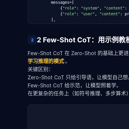
        messages=[

            {
"role"
: 
"system"
, 
"content"
:
            {
"role"
: 
"user"
, 
"content"
: pr
        ],

        temperature=
0.0
,  
# 推理任务用低温
        max_tokens=
1024
    )

2 Few-Shot CoT：用示例
2
return
 response.choices[
0
].message.con
Few-Shot
CoT
 在 
Zero-Shot
 的基础上更
# 测试数学题
学习推理的模式
。
question = 
"""

关键区别：
小明有 120 元，买了一本书花了 35 元，

Zero-Shot
CoT
 只给引导语，让模型自己想
又买了 3 支笔，每支 8 元。

请问他还剩多少钱？

Few-Shot
CoT
 给示范，让模型照着学。
"""
在更复杂的任务上（如符号推理、多步算术
result = zero_shot_cot(question)

print(
"=== 推理过程 ==="
)

print(result)