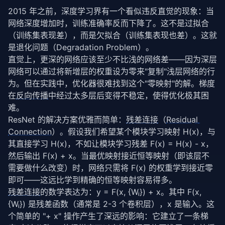
2015 年之前，深度学习界有一个看似违反直觉的现象：当
网络深度增加时，训练准确率反而下降了。这不是过拟合
（训练集表现差），而是欠拟合（训练集表现也差）。这就
是退化问题（Degradation Problem）。
直觉上，更深的网络应该至少不比浅的网络差——因为深层
网络可以通过将新增层的权重设为零来"复制"浅层网络的行
为。但在实践中，优化器很难找到这个"零映射"的解。梯度
在
反向传播
中经过太多层后变得不稳定，使得优化极其困
难。
ResNet 的解决方案优雅而简单：
残差连接
（
Residual 
Connection
）。假设我们希望某个模块学习映射 H(x)，与
其直接学习 H(x)，不如让模块学习残差 F(x) = H(x) - x，
然后输出 F(x) + x。当最优映射接近恒等映射（即该层不
需要做什么改变）时，网络只需将 F(x) 的权重学到接近零
即可——这远比学到精确的恒等映射容易得多。
残差连接
的数学表达为：y = F(x, {Wᵢ}) + x。其中 F(x, 
{Wᵢ}) 是残差函数（通常是 2-3 个卷积层），x 是输入。这
个简单的 "+ x" 操作产生了深远的影响：它建立了一条梯