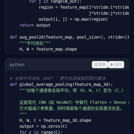
for
 j 
in
 range(W_out):

            region = feature_map[i*stride:i*stride+p
                                 j*stride:j*stride+p
            output[i, j] = np.max(region)

return
 output

def
 avg_pool2d(feature_map, pool_size=
2
, stride=
2
):

"""平均池化"""
    H, W = feature_map.shape

    H_out = (H - pool_size) // stride + 
1
    W_out = (W - pool_size) // stride + 
1
python
复制
▶ 运行
    output = np.zeros((H_out, W_out))

# 全局平均池化（GAP）：替代全连接层的现代做法
for
 i 
in
 range(H_out):

def
 global_average_pooling(feature_map_3d):

for
 j 
in
 range(W_out):

"""对每个通道做全局平均，将 (H, W, C) 变为 (C,)

            region = feature_map[i*stride:i*stride+p
                                 j*stride:j*stride+p
    这是现代 CNN（如 ResNet）中替代 Flatten + Dense 
            output[i, j] = np.mean(region)

    它大幅减少参数量，同时保留每个通道的全局激活信息。

return
 output

    """
    H, W, C = feature_map_3d.shape

# 演示
    output = np.zeros(C)

fm = np.array([

for
 c 
in
 range(C):

    [
1
, 
3
, 
2
, 
4
],
