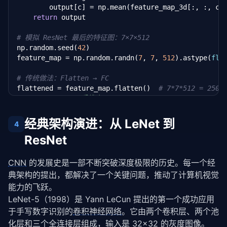
        output[c] = np.mean(feature_map_3d[:, :, c])
    [
5
, 
6
, 
1
, 
2
],

return
 output

    [
3
, 
2
, 
8
, 
7
],

    [
4
, 
1
, 
5
, 
3
]

# 模拟 ResNet 最后的特征图：7×7×512
], dtype=
float
)

np.random.seed(
42
)

feature_map = np.random.randn(
7
, 
7
, 
512
).astype(
flo
print(
"输入特征图:"
)

print(fm.astype(
int
))

# 传统做法：Flatten → FC
print(
"\n最大池化 (2×2):"
)

flattened = feature_map.flatten()  
# 7*7*512 = 2508
print(max_pool2d(fm).astype(
int
))

print(
f"Flatten 后维度: {flattened.shape[0]}"
)

print(
"\n平均池化 (2×2):"
)

print(
f"如果接 1000 类 FC 层: 参数量 = {flattened.shape
print(np.round(avg_pool2d(fm), 
1
))
经典架构演进：从 LeNet 到
4
# 现代做法：GAP → FC
ResNet
gap_output = global_average_pooling(feature_map)

print(
f"GAP 后维度: {gap_output.shape[0]}"
)

print(
f"如果接 1000 类 FC 层: 参数量 = {gap_output.shap
CNN
 的发展史是一部不断突破深度极限的历史。每一个经
print(
f"参数节省: {1 - gap_output.shape[0]/flattened.
典架构的提出，都解决了一个关键问题，推动了计算机视觉
能力的飞跃。
LeNet-5（1998）是 Yann LeCun 提出的第一个成功应用
于手写数字识别的
卷积神经网络
。它由两个卷积层、两个池
化层和三个全连接层组成，输入是 32×32 的灰度图像。