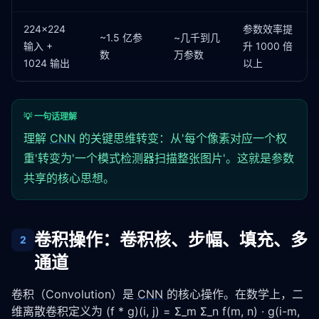
224×224
参数效率提
~1.5 亿参
~几千到几
输入 +
升 1000 倍
数
万参数
1024 输出
以上
💡 一句话理解
理解
CNN
的关键思维转变：从'每个像素对应一个权
重'转变为'一个模式检测器扫描整张图片'。这就是参数
共享的核心思想。
卷积操作：卷积核、步幅、填充、多
2
通道
卷积（Convolution）是 
CNN
 的核心操作。在数学上，二
维离散卷积定义为 (f * g)(i, j) = Σ_m Σ_n f(m, n) · g(i-m, 