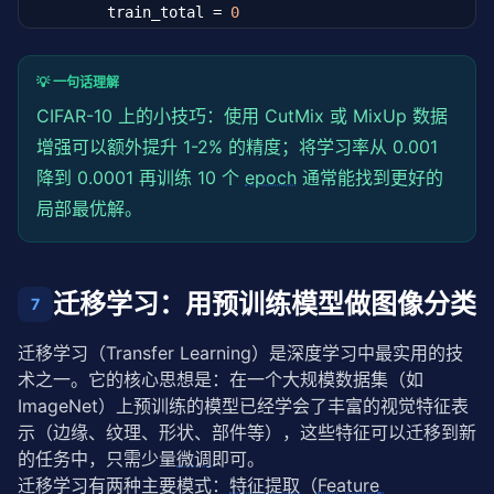
        train_total = 
0
# 分类头：全局平均池化 + 全连接
for
 images, labels 
in
 train_loader:

self
.classifier = 
nn
.Sequential(

            images, labels = images.to(device), labe
nn
.AdaptiveAvgPool2d((
1
, 
1
)),  
# (256, 
💡 一句话理解
nn
.Flatten(),

CIFAR-10 上的小技巧：使用 CutMix 或 MixUp 数据
            optimizer.zero_grad()

nn
.Linear(
256
, num_classes)

            outputs = model(images)

增强可以额外提升 1-2% 的精度；将学习率从 0.001
        )

            loss = criterion(outputs, labels)

降到 0.0001 再训练 10 个
epoch
通常能找到更好的
            loss.backward()

def
 forward(
self
, x):

局部最优解。
            optimizer.step()

        x = 
self
.features(x)

        x = 
self
.classifier(x)

            train_loss += loss.item()

return
 x

            _, predicted = outputs.max(
1
)

迁移学习：用预训练模型做图像分类
            train_total += labels.size(
0
)

model = SimpleCNN()

7
            train_correct += predicted.eq(labels).su
total_params = sum(p.numel() 
for
 p 
in
 model.paramete
print(
f"模型总参数量: {total_params:,}"
)

迁移学习（Transfer Learning）是深度学习中最实用的技
# 验证阶段
print(
f"模型架构:"
)

术之一。它的核心思想是：在一个大规模数据集（如 
        model.eval()

print(model)
ImageNet）上预训练的模型已经学会了丰富的视觉特征表
        val_correct = 
0
示（边缘、纹理、形状、部件等），这些特征可以迁移到新
        val_total = 
0
with
torch
.no_grad():

的任务中，只需少量
微调
即可。
for
 images, labels 
in
 val_loader:

迁移学习有两种主要模式：
特征提取
（
Feature 