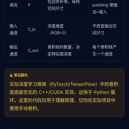
在边界补零，保持
填充
P
padding 使输
空间尺寸
output = conv2d_multi_channel(image_rgb, kernels, bi
出=输入
print(
f"输入: {image_rgb.shape} → 输出: {output.shape
print(
f"通道 0 的最大激活值: {output[:,:,0].max():.2f}
输入
深度维度
不改变输出空
print(
f"通道 1 的最大激活值: {output[:,:,1].max():.2f}
C_in
通道
（RGB=3）
间尺寸
输出
卷积核的数量，决
每个卷积核产
C_out
通道
定特征图深度
生一个通道
⚠️ 常见踩坑
实际深度学习框架（
PyTorch
/TensorFlow）中的卷积
是高度优化的 C++/CUDA 实现，远快于 Python 循
环。这里的代码仅用于理解原理，切勿在实际项目中
使用手动卷积。