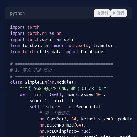
python
复制
▶ 运行
import
torch
import
torch
.
nn
as
nn
import
torch
.optim 
as
from
 torchvision 
import
datasets
from
torch
.utils.data 
import
 DataLoader

# ========================================
# 1. 定义 CNN 模型
# ========================================
class
 SimpleCNN(
nn
.Module):

"""类 VGG 的小型 CNN，适合 CIFAR-10"""
def
 __init__(
self
, num_classes=
10
):

        super().__init__()

self
.features = 
nn
.Sequential(

# 第一个卷积块
nn
.Conv2d(
3
, 
64
, kernel_size=
3
, padding
nn
.BatchNorm2d(
64
),

nn
.ReLU(inplace=
True
),
