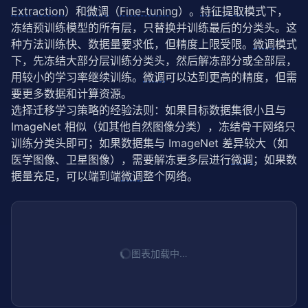
                images, labels = images.to(device), 
Extraction
）和
微调
（
Fine-tuning
）。
特征提取
模式下，
                outputs = model(images)

冻结预训练模型的所有层，只替换并训练最后的分类头。这
                _, predicted = outputs.max(
1
)

种方法训练快、数据量要求低，但精度上限受限。
微调
模式
                val_total += labels.size(
0
)

                val_correct += predicted.eq(labels).
下，先冻结大部分层训练分类头，然后解冻部分或全部层，
用较小的学习率继续训练。
微调
可以达到更高的精度，但需
        train_acc = train_correct / train_total

要更多数据和计算资源。
        val_acc = val_correct / val_total

选择迁移学习策略的经验法则：如果目标数据集很小且与 
        scheduler.step()

ImageNet 相似（如其他自然图像分类），冻结骨干网络只
if
 val_acc > best_val_acc:

训练分类头即可；如果数据集与 ImageNet 差异较大（如
            best_val_acc = val_acc

医学图像、卫星图像），需要解冻更多层进行
微调
；如果数
torch
.save(model.state_dict(), 
'best_cn
据量充足，可以端到端
微调
整个网络。
        print(
f"Epoch {epoch+1:3d} | "
f"Loss: {train_loss/len(train_loader)
f"Train Acc: {train_acc:.4f} | "
f"Val Acc: {val_acc:.4f} | "
f"Best: {best_val_acc:.4f}"
)

图表加载中…
return
 model

# 数据加载