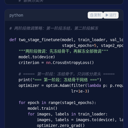
# 替换分类头
if
'resnet'
in
 model_name:

        n_features = model.fc.in_features

python
复制
▶ 运行
        model.fc = 
nn
.Linear(n_features, num_classes
elif
'efficientnet'
in
 model_name:

# 两阶段微调策略：第一阶段冻结，第二阶段解冻
        n_features = model.classifier[
1
].in_features
        model.classifier[
1
] = 
nn
.Linear(n_features, 
def
 two_stage_finetune(model, train_loader, val_load
                       stage1_epochs=
5
, stage2_epoc
# 冻结骨干网络
"""两阶段微调：先冻结骨干，再解冻全部微调"""
if
 freeze_backbone:

    model.to(device)

for
 name, param 
in
 model.named_parameters():
    criterion = 
nn
.CrossEntropyLoss()

if
'fc'
not
in
 name 
and
'classifier'
no
                param.requires_grad = 
False
# ===== 第一阶段：冻结骨干，只训练分类头 =====
    print(
"=== 第一阶段：冻结骨干网络 ==="
)

# 检查哪些层可训练
    optimizer = optim.Adam(filter(
lambda
 p: p.requir
    trainable = [n 
for
 n, p 
in
 model.named_paramete
                           lr=
1
e-
3
)

    frozen = [n 
for
 n, p 
in
 model.named_parameters(
    print(
f"可训练参数: {len(trainable)} 组"
)

for
 epoch 
in
 range(stage1_epochs):

    print(
f"冻结参数: {len(frozen)} 组"
)

        model.train()

for
 images, labels 
in
 train_loader:

return
 model.to(device)

            images, labels = images.to(device), labe
            optimizer.zero_grad()

# 使用示例