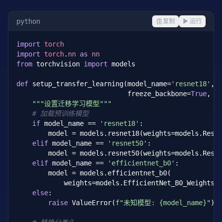
transform_train = transforms.Compose([

    transforms.RandomCrop(
32
, padding=
4
),

python
复制
▶ 运行
    transforms.RandomHorizontalFlip(),

    transforms.ToTensor(),

import
torch
    transforms.Normalize((
0.4914
, 
0.4822
, 
0.4465
),

import
torch
.
nn
as
nn
                         (
0.2023
, 
0.1994
, 
0.2010
)),

from
 torchvision 
import
 models

])

def
 setup_transfer_learning(model_name=
'resnet18'
, 
transform_test = transforms.Compose([

                            freeze_backbone=
True
, d
    transforms.ToTensor(),

"""设置迁移学习模型"""
    transforms.Normalize((
0.4914
, 
0.4822
, 
0.4465
),

# 加载预训练模型
                         (
0.2023
, 
0.1994
, 
0.2010
)),

if
 model_name == 
'resnet18'
:

])

        model = models.resnet18(weights=models.ResNe
elif
 model_name == 
'resnet50'
:

print(
"训练流程已定义。在 GPU 上运行需要下载 CIFAR-10 
        model = models.resnet50(weights=models.ResNe
print(
"运行命令: train_model(model, train_loader, tes
elif
 model_name == 
'efficientnet_b0'
:

        model = models.efficientnet_b0(

            weights=models.EfficientNet_B0_Weights.I
else
:

raise
 ValueError(
f"未知模型: {model_name}"
)
