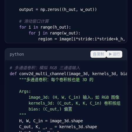
    output = np.zeros((h_out, w_out))

# 滑动窗口计算
for
 i 
in
 range(h_out):

for
 j 
in
 range(w_out):

            region = image[i*stride:i*stride+k_h, j*
            output[i, j] = np.sum(region * kernel)

python
复制
▶ 运行
return
 output

# 多通道卷积：模拟 RGB 三通道输入
# 创建一个 5×5 的模拟图像（像素值 0-255）
def
 conv2d_multi_channel(image_3d, kernels_3d, bias
img = np.array([

"""多通道卷积：每个卷积核也是 3D 的

    [
0
, 
0
, 
0
, 
0
, 
0
],

    [
0
, 
255
, 
255
, 
255
, 
0
],

    Args:

    [
0
, 
255
, 
255
, 
255
, 
0
],

        image_3d: (H, W, C_in) 输入，如 RGB 图像

    [
0
, 
255
, 
255
, 
255
, 
0
],

        kernels_3d: (C_out, K, K, C_in) 卷积核组

    [
0
, 
0
, 
0
, 
0
, 
0
]

        bias: (C_out,) 偏置

], dtype=
float
)

    """
    H, W, C_in = image_3d.shape

# 垂直边缘检测卷积核
    C_out, K, _, _ = kernels_3d.shape

edge_kernel = np.array([
