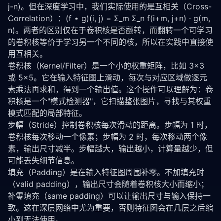
j-n)。但在深度学习中，我们实际使用的是互相关（Cross-
Correlation）：(f ⋆ g)(i, j) = Σ_m Σ_n f(i+m, j+n) · g(m, 
n)。两者的区别仅在于卷积核是否翻转，而翻转一个可学习
的卷积核等价于学习另一个不同的核，所以在实践中直接使
用互相关。
卷积核（Kernel/Filter）是一个小的权重矩阵，比如 3×3 
或 5×5。它在输入特征图上滑动，每次与对应区域做逐元
素乘法再求和，得到一个输出值。这个操作可以理解为：卷
积核是一个"模式检测器"，它扫描整张图片，寻找与其权重
模式匹配的局部特征。
步幅（Stride）控制卷积核每次滑动的距离。步幅为 1 时，
卷积核每次移动一个像素；步幅为 2 时，每次移动两个像
素，输出尺寸减半。步幅越大，输出越小，计算量越少，但
可能丢失细节信息。
填充（Padding）是在输入特征图周围补零。不加填充时
（valid padding），输出尺寸会随着卷积核大小而缩小；
补零填充（same padding）可以让输出尺寸与输入保持一
致。这在深层网络中尤为重要，否则特征图会在几层之后缩
小到无法使用。