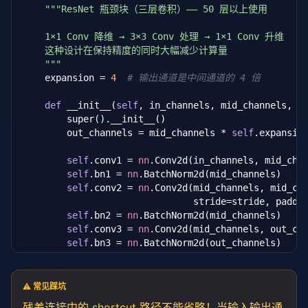
"""ResNet 瓶颈块（三层卷积）—— 50 层以上使用

            )

    1×1 Conv 降维 → 3×3 Conv 处理 → 1×1 Conv 升维

def
 forward(
self
, x):

    这种设计在保持精度的同时大幅减少计算量

        identity = 
self
.shortcut(x)  
# 捷径路径
    """
        out = F.relu(
self
.bn1(
self
.conv1(x)))

    expansion = 
4
# 输出通道是中间通道的 4 倍
        out = 
self
.bn2(
self
.conv2(out))

        out = out + identity  
# 残差连接：F(x) + x
def
 __init__(
self
, in_channels, mid_channels, s
        out = F.relu(out)

        super().__init__()

return
 out

        out_channels = mid_channels * 
self
.expansion
# 验证残差块
self
.conv1 = 
nn
.Conv2d(in_channels, mid_cha
block = BasicBlock(
64
, 
64
)

self
.bn1 = 
nn
.BatchNorm2d(mid_channels)

x = 
torch
.randn(
1
, 
64
, 
32
, 
32
)

self
.conv2 = 
nn
.Conv2d(mid_channels, mid_ch
y = block(x)

                               stride=stride, paddi
print(
f"输入: {x.shape} → 输出: {y.shape}"
)

self
.bn2 = 
nn
.BatchNorm2d(mid_channels)

print(
f"残差连接确保梯度可以直接回传"
)
self
.conv3 = 
nn
.Conv2d(mid_channels, out_ch
self
.bn3 = 
nn
.BatchNorm2d(out_channels)

self
.shortcut = 
nn
.Sequential()

if
 stride != 
1
or
 in_channels != out_channel
⚠️ 常见踩坑
self
.shortcut = 
nn
.Sequential(

残差连接
中的 shortcut 路径不能省略！当输入输出通