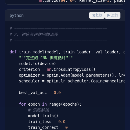
nn
.Conv2d(
64
, 
64
, kernel_size=
3
, paddin
nn
.BatchNorm2d(
64
),

nn
.ReLU(inplace=
True
),

python
复制
▶ 运行
nn
.MaxPool2d(
2
, 
2
),  
# 32->16
# ========================================
# 第二个卷积块
# 2. 训练与评估完整流程
nn
.Conv2d(
64
, 
128
, kernel_size=
3
, paddi
# ========================================
nn
.BatchNorm2d(
128
),

nn
.ReLU(inplace=
True
),

def
 train_model(model, train_loader, val_loader, ep
nn
.Conv2d(
128
, 
128
, kernel_size=
3
, padd
"""完整的 CNN 训练循环"""
nn
.BatchNorm2d(
128
),

    model.to(device)

nn
.ReLU(inplace=
True
),

    criterion = 
nn
.CrossEntropyLoss()

nn
.MaxPool2d(
2
, 
2
),  
# 16->8
    optimizer = optim.Adam(model.parameters(), lr=lr
    scheduler = optim.lr_scheduler.CosineAnnealingLR
# 第三个卷积块
nn
.Conv2d(
128
, 
256
, kernel_size=
3
, padd
    best_val_acc = 
0.0
nn
.BatchNorm2d(
256
),

nn
.ReLU(inplace=
True
),

for
 epoch 
in
 range(epochs):

nn
.Conv2d(
256
, 
256
, kernel_size=
3
, padd
# 训练阶段
nn
.BatchNorm2d(
256
),

        model.train()

nn
.ReLU(inplace=
True
),

        train_loss = 
0.0
nn
.MaxPool2d(
2
, 
2
),  
# 8->4
        train_correct = 
0
        )
