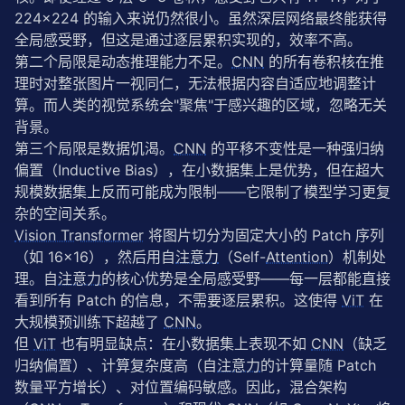
224×224 的输入来说仍然很小。虽然深层网络最终能获得
for
 epoch 
in
 range(stage2_epochs):

全局感受野，但这是通过逐层累积实现的，效率不高。
        model.train()

for
 images, labels 
in
 train_loader:

第二个局限是动态推理能力不足。
CNN
 的所有卷积核在推
            images, labels = images.to(device), labe
理时对整张图片一视同仁，无法根据内容自适应地调整计
            optimizer.zero_grad()

算。而人类的视觉系统会"聚焦"于感兴趣的区域，忽略无关
            loss = criterion(model(images), labels)

背景。
            loss.backward()

第三个局限是数据饥渴。
CNN
 的平移不变性是一种强归纳
            optimizer.step()

        scheduler.step()

偏置（Inductive Bias），在小数据集上是优势，但在超大
规模数据集上反而可能成为限制——它限制了模型学习更复
        model.eval()

杂的空间关系。
        correct = total = 
0
Vision Transformer
 将图片切分为固定大小的 Patch 序列
with
torch
.no_grad():

（如 16×16），然后用自
注意力
（Self-
Attention
）机制处
for
 images, labels 
in
 val_loader:

                images, labels = images.to(device), 
理。自
注意力
的核心优势是全局感受野——每一层都能直接
                pred = model(images).argmax(
1
)

看到所有 Patch 的信息，不需要逐层累积。这使得 
ViT
 在
                correct += (pred == labels).sum().it
大规模预训练下超越了 
CNN
。
                total += labels.size(
0
)

但 
ViT
 也有明显缺点：在小数据集上表现不如 
CNN
（缺乏
        print(
f"  Stage2 Epoch {epoch+1}: Val Acc =
归纳偏置）、计算复杂度高（自
注意力
的计算量随 Patch 
return
 model
数量平方增长）、对位置编码敏感。因此，混合架构