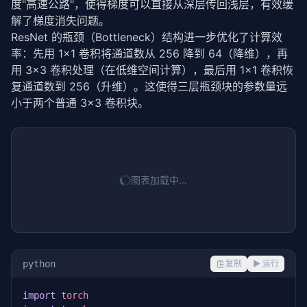
度"高速公路"，使得梯度可以直接从深层传回浅层，有效缓
解了
梯度消失问题
。
ResNet 的瓶颈（Bottleneck）结构进一步优化了计算效
率：先用 1×1 卷积将通道数从 256 降到 64（降维），再
用 3×3 卷积处理（在低维空间计算），最后用 1×1 卷积恢
复通道数到 256（升维）。这使得三层瓶颈块的参数量远
小于两个普通 3×3 卷积块。
图表加载中…
python
复制
▶ 运行
import
torch