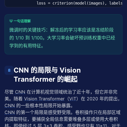
            loss = criterion(model(images), labels)

model = setup_transfer_learning(
'resnet18'
, num_cla
            loss.backward()

print(
"\nResNet18 迁移学习模型已就绪"
)
            optimizer.step()

💡 一句话理解
# 简单评估
微调
时的关键技巧：解冻后的学习率应该是冻结阶段
        model.eval()

        correct = total = 
的 1/10 到 1/100。大学习率会破坏预训练权重中已经
0
with
torch
.no_grad():

学到的有用特征。
for
 images, labels 
in
 val_loader:

                images, labels = images.to(device), 
                pred = model(images).argmax(
1
)

                correct += (pred == labels).sum().it
CNN 的局限与 Vision
8
                total += labels.size(
0
)

        print(
f"  Stage1 Epoch {epoch+1}: Val Acc =
Transformer 的崛起
# ===== 第二阶段：解冻全部层，小学习率微调 =====
尽管 
CNN
 在计算机视觉领域统治了近十年，但它并非完
    print(
"\n=== 第二阶段：解冻全部层微调 ==="
)

美。随着 
Vision Transformer
（
ViT
）在 2020 年的提出，
for
 param 
in
 model.parameters():

CNN
 的一些根本性局限开始暴露。
        param.requires_grad = 
True
CNN
 的第一个局限是感受野受限。卷积操作只在局部区域
    optimizer = optim.Adam(model.parameters(), lr=
1
内提取特征，要捕获全局信息需要堆叠多层或使用大卷积
    scheduler = optim.lr_scheduler.CosineAnnealingLR
核。即使经过 5 层 3×3 卷积，感受野也只有 11×11，对于 