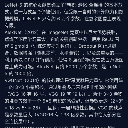
LeNet-5 的核心贡献是确立了"卷积-池化-全连接"的基本范
式，这一范式至今仍被使用。但受限于当时的计算能力和数
据规模，LeNet-5 只有约 6 万个参数，在复杂图像上表现
有限。
AlexNet（2012）在 ImageNet 竞赛中以巨大优势获胜，
点燃了深度学习革命。它的关键创新包括：使用 ReLU 替
代 Sigmoid（训练速度提升数倍）、
Dropout
 防止过拟
合、数据增强（随机裁剪、水平翻转）、以及最重要的——
利用两块 GPU 并行训练，使得 8 层深的网络在数百万张图
像上成为可能。AlexNet 有约 6000 万个参数，是 LeNet-
5 的 1000 倍。
VGGNet（2014）的核心理念是"深度就是力量"。它使用统
一的 3×3 小卷积核，通过堆叠多层来构建非常深的网络
（VGG-16 有 16 层，VGG-19 有 19 层）。两个 3×3 卷积
的堆叠等效于一个 5×5 卷积的感受野，但参数更少（2×3² 
= 18 vs 5² = 25），且多了一层非线性变换。VGG 的缺点
是参数量巨大（VGG-16 有 1.38 亿参数，其中绝大部分在
全连接层中）。