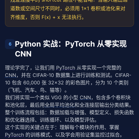
nn
.Conv2d(in_channels, out_channels
                          stride=stride, bias=
道数或空间尺寸不同时，必须用 1×1 卷积或池化来对
False
)
nn
.BatchNorm2d(out_channels)

齐维度，否则 F(x) + x 无法执行。
            )

def
 forward(
self
, x):

        identity = 
self
.shortcut(x)

Python 实战：PyTorch 从零实现
6
        out = F.relu(
self
.bn1(
self
.conv1(x)))

        out = F.relu(
self
.bn2(
self
.conv2(out)))

CNN
        out = 
self
.bn3(
self
.conv3(out))

return
 F.relu(out + identity)

理论学完了，让我们用 
PyTorch
 从零实现一个完整的 
CNN
，并在 CIFAR-10 数据集上进行训练和测试。CIFAR-
# 计算参数量对比
10 包含 60,000 张 32×32 的彩色图片，分为 10 个类别
def
 count_params(module):

return
 sum(p.numel() 
for
 p 
in
 module.parameters(
（飞机、汽车、鸟、猫等）。
我们将实现一个类似 VGG 的小型 
CNN
，包含多个卷积块
basic = BasicBlock(
256
, 
256
)

和池化层，最后用
全局平均池化
和全连接层输出分类结果。
bottleneck = Bottleneck(
256
, 
64
)

整个训练流程包括：数据加载与增强、模型定义、损失函数
print(
f"BasicBlock 参数量: {count_params(basic):,}"
)

和优化器选择、训练循环、以及模型评估。
print(
f"Bottleneck 参数量: {count_params(bottleneck)
print(
f"Bottleneck 输出通道: {256 * Bottleneck.expans
这个实现的关键点在于：理解每个模块的作用、掌握 
PyTorch
 的训练模式、以及学会用验证集监控过拟合。