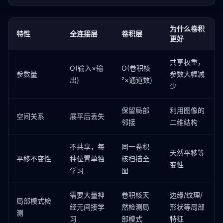
为什么卷积
特性
全连接层
卷积层
更好
共享权重，
O(输入×输
O(卷积核
参数量
参数大幅减
出)
²×通道数)
少
保留局部
利用图像的
空间关系
展平后丢失
邻接
二维结构
不共享，每
同一卷积
天然平移等
平移不变性
种位置单独
核扫描全
变性
学习
图
需要大量神
卷积核天
边缘/纹理/
局部模式检
经元间接学
然检测局
形状等局部
测
习
部模式
特征