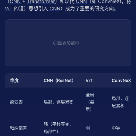
（
CNN
 + 
Transformer
）和现代 
CNN
（如 ConvNeXt，将 
ViT
 的设计思想引入 
CNN
）成为了重要的研究方向。
图表加载中…
维度
CNN（ResNet）
ViT
ConvNeXt
全局
局部，逐
感受野
局部，逐层累积
（每
层累积
层）
强（平移等变、
归纳偏置
弱
中等
局部性）