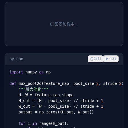
图表加载中…
python
复制
▶ 运行
import
 numpy 
as
 np

def
 max_pool2d(feature_map, pool_size=
2
, stride=
2
):

"""最大池化"""
    H, W = feature_map.shape

    H_out = (H - pool_size) // stride + 
1
    W_out = (W - pool_size) // stride + 
1
    output = np.zeros((H_out, W_out))

for
 i 
in
 range(H_out):
