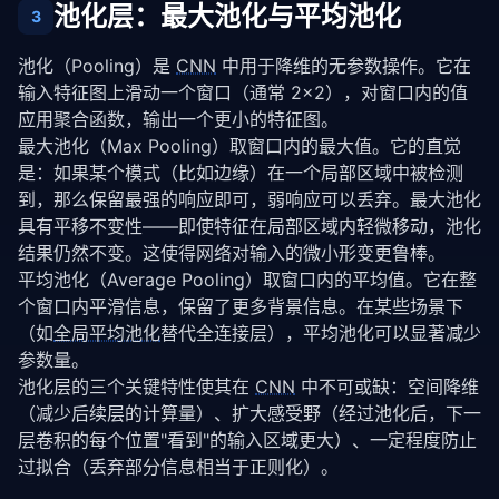
池化层：最大池化与平均池化
3
池化（Pooling）是 
CNN
 中用于降维的无参数操作。它在
输入特征图上滑动一个窗口（通常 2×2），对窗口内的值
应用聚合函数，输出一个更小的特征图。
最大池化（Max Pooling）取窗口内的最大值。它的直觉
是：如果某个模式（比如边缘）在一个局部区域中被检测
到，那么保留最强的响应即可，弱响应可以丢弃。最大池化
具有平移不变性——即使特征在局部区域内轻微移动，池化
结果仍然不变。这使得网络对输入的微小形变更鲁棒。
平均池化（Average Pooling）取窗口内的平均值。它在整
个窗口内平滑信息，保留了更多背景信息。在某些场景下
（如
全局平均池化
替代全连接层），平均池化可以显著减少
参数量。
池化层的三个关键特性使其在 
CNN
 中不可或缺：空间降维
（减少后续层的计算量）、扩大感受野（经过池化后，下一
层卷积的每个位置"看到"的输入区域更大）、一定程度防止
过拟合（丢弃部分信息相当于正则化）。