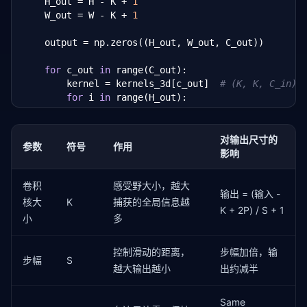
    H_out = H - K + 
1
    [-
1
, 
0
, 
1
],

    W_out = W - K + 
1
    [-
1
, 
0
, 
1
],

    [-
1
, 
0
, 
1
]

    output = np.zeros((H_out, W_out, C_out))

], dtype=
float
)

for
 c_out 
in
 range(C_out):

result = conv2d_manual(img, edge_kernel, stride=
1
, 
        kernel = kernels_3d[c_out]  
# (K, K, C_in)
print(
"输入图像形状:"
, img.shape)

for
 i 
in
 range(H_out):

print(
"输出特征图形状:"
, result.shape)

for
 j 
in
 range(W_out):

print(
"卷积结果:"
)

                region = image_3d[i:i+K, j:j+K, :] 
print(result.astype(
int
))
                output[i, j, c_out] = np.sum(region 
对输出尺寸的
参数
符号
作用
if
 bias 
is
not
None
:

影响
            output[:, :, c_out] += bias[c_out]

卷积
感受野大小，越大
return
 output

输出 = (输入 -
核大
K
捕获的全局信息越
K + 2P) / S + 1
小
多
# 模拟 6×6 RGB 图像
np.random.seed(
42
)

image_rgb = np.random.randint(
0
, 
256
, (
6
, 
6
, 
3
)).as
控制滑动的距离，
步幅加倍，输
步幅
S
越大输出越小
出约减半
# 2 个 3×3×3 的随机卷积核
kernels = np.random.randn(
2
, 
3
, 
3
, 
3
).astype(
float
)

Same
bias = np.array([
0.1
, -
0.1
])
