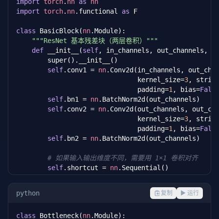
import
torch
.
nn
as
nn
import
torch
.
nn
.functional 
as
 F

class
 BasicBlock(
nn
.Module):

"""ResNet 基本残差块（两层卷积）"""
def
 __init__(
self
, in_channels, out_channels, s
        super().__init__()

self
.conv1 = 
nn
.Conv2d(in_channels, out_chan
                               kernel_size=
3
, stride
                               padding=
1
, bias=
Fals
self
.bn1 = 
nn
.BatchNorm2d(out_channels)

self
.conv2 = 
nn
.Conv2d(out_channels, out_cha
                               kernel_size=
3
, strid
                               padding=
1
, bias=
Fals
self
.bn2 = 
nn
.BatchNorm2d(out_channels)

# 如果输入输出维度不同，需要用 1×1 卷积对齐
self
.shortcut = 
nn
.Sequential()

if
 stride != 
1
or
 in_channels != out_channel
self
.shortcut = 
nn
.Sequential(

python
复制
▶ 运行
nn
.Conv2d(in_channels, out_channels
                          stride=stride, bias=
False
)
class
 Bottleneck(
nn
.Module):

nn
.BatchNorm2d(out_channels)
