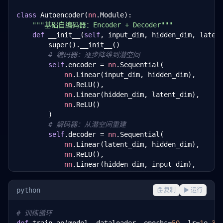
class
 Autoencoder(
nn
.Module):

"""基础自编码器：Encoder + Decoder"""
def
 __init__(
self
, input_dim, hidden_dim, latent
        super().__init__()

# 编码器：逐步降维到潜空间
self
.encoder = 
nn
.Sequential(

nn
.Linear(input_dim, hidden_dim),

nn
.ReLU(),

nn
.Linear(hidden_dim, latent_dim),

nn
.ReLU()

        )

# 解码器：从潜空间重建
self
.decoder = 
nn
.Sequential(

nn
.Linear(latent_dim, hidden_dim),

nn
.ReLU(),

nn
.Linear(hidden_dim, input_dim),

nn
.Sigmoid()  
# 假设输入归一化到 [0,1]
        )

python
复制
▶ 运行
def
 forward(
self
, x):

# 训练循环
        z = 
self
.encoder(x)
