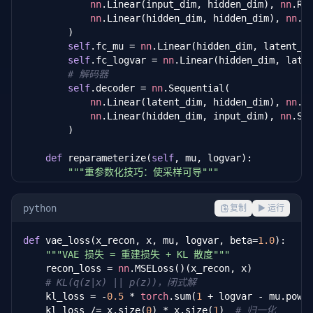
nn
.Linear(input_dim, hidden_dim), 
nn
.ReL
nn
.Linear(hidden_dim, hidden_dim), 
nn
.Re
        )

self
.fc_mu = 
nn
.Linear(hidden_dim, latent_di
self
.fc_logvar = 
nn
.Linear(hidden_dim, laten
# 解码器
self
.decoder = 
nn
.Sequential(

nn
.Linear(latent_dim, hidden_dim), 
nn
.Re
nn
.Linear(hidden_dim, input_dim), 
nn
.Sig
        )

def
 reparameterize(
self
, mu, logvar):

"""重参数化技巧：使采样可导"""
        std = 
torch
.exp(
0.5
 * logvar)

        eps = 
torch
.randn_like(std)

python
复制
▶ 运行
return
 mu + eps * std

def
 vae_loss(x_recon, x, mu, logvar, beta=
1.0
):

def
 forward(
self
, x):

"""VAE 损失 = 重建损失 + KL 散度"""
        h = 
self
.fc_enc(x)

    recon_loss = 
nn
.MSELoss()(x_recon, x)

        mu = 
self
.fc_mu(h)

# KL(q(z|x) || p(z))，闭式解
        logvar = 
self
.fc_logvar(h)

    kl_loss = -
0.5
 * 
torch
.sum(
1
 + logvar - mu.pow(
        z = 
self
.reparameterize(mu, logvar)

    kl_loss /= x.size(
0
) * x.size(
1
)  
# 归一化
return
self
.decoder(z), mu, logvar