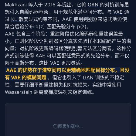
Makhzani 等人于 2015 年提出，它将 
GAN
 的对抗训练思
想引入自编码器框架，用于规范化潜空间分布。与 
VAE
 通
过 
KL 散度
显式约束不同，AAE 使用判别器来隐式地迫使
聚合后验分布 q(z) 匹配先验分布 p(z)。
AAE 包含三个阶段：重建阶段优化编码器使重建误差最
小；正则化阶段让判别器区分真实先验样本和编码产生的潜
向量；对抗阶段更新编码器使判别器无法区分两者。这种分
离式训练使得 AAE 可以匹配任意形式的先验分布，而不仅
限于高斯分布，这比 
VAE
 更加灵活。
AAE 的优势在于潜空间可以更精确地匹配目标分布，且没
有 
VAE
 的模糊问题
。但它也引入了 
GAN
 训练的不稳定
性，需要仔细平衡重建损失和对抗损失。实践中常使用 
Wasserstein 距离或梯度惩罚来稳定训练。
图表加载中…