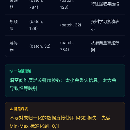
编码
(batch,
(batch,
特征提取与压缩
器
784)
128)
瓶颈
(batch,
强制学习紧凑表
(batch, 32)
层
128)
示
解码
(batch,
从潜向量重建数
(batch, 32)
器
784)
据
💡 一句话理解
潜空间维度是关键超参数：太小会丢失信息，太大会
导致恒等映射
⚠️ 常见踩坑
不要对未归一化的数据直接使用
MSE
损失，先做
Min-Max 标准化到 [0,1]