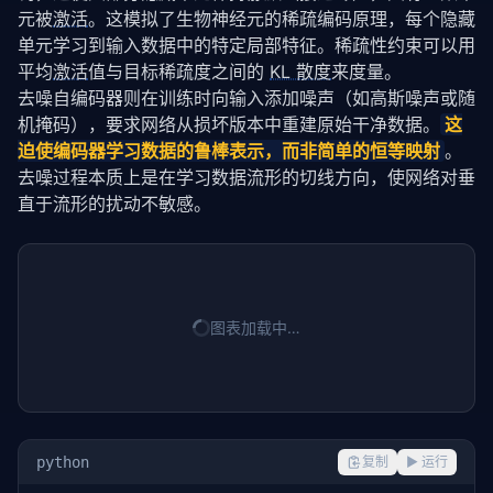
元被
激活
。这模拟了生物神经元的稀疏编码原理，每个隐藏
单元学习到输入数据中的特定局部特征。稀疏性约束可以用
平均
激活
值与目标稀疏度之间的 
KL 散度
来度量。
去噪自编码器则在训练时向输入添加噪声（如高斯噪声或随
机掩码），要求网络从损坏版本中重建原始干净数据。
这
迫使编码器学习数据的鲁棒表示，而非简单的恒等映射
。
去噪过程本质上是在学习数据流形的切线方向，使网络对垂
直于流形的扰动不敏感。
图表加载中…
python
复制
▶ 运行