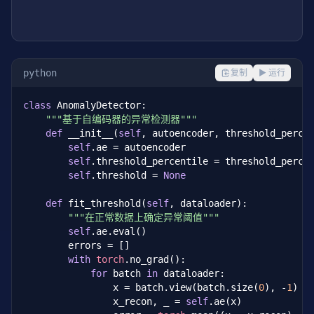
python
复制
▶ 运行
class
 AnomalyDetector:

"""基于自编码器的异常检测器"""
def
 __init__(
self
, autoencoder, threshold_perce
self
.ae = autoencoder

self
.threshold_percentile = threshold_percen
self
.threshold = 
None
def
 fit_threshold(
self
, dataloader):

"""在正常数据上确定异常阈值"""
self
.ae.eval()

        errors = []

with
torch
.no_grad():

for
 batch 
in
 dataloader:

                x = batch.view(batch.size(
0
), -
1
)

                x_recon, _ = 
self
.ae(x)
