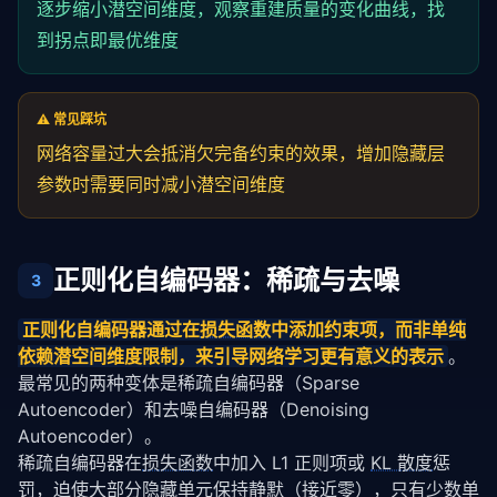
逐步缩小潜空间维度，观察重建质量的变化曲线，找
到拐点即最优维度
⚠️ 常见踩坑
网络容量过大会抵消欠完备约束的效果，增加隐藏层
参数时需要同时减小潜空间维度
正则化自编码器：稀疏与去噪
3
正则化自编码器通过在
损失函数
中添加约束项，而非单纯
依赖潜空间维度限制，来引导网络学习更有意义的表示
。
最常见的两种变体是稀疏自编码器（Sparse 
Autoencoder）和去噪自编码器（Denoising 
Autoencoder）。
稀疏自编码器在
损失函数
中加入 L1 正则项或 
KL 散度
惩
罚，迫使大部分隐藏单元保持静默（接近零），只有少数单