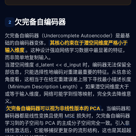
欠完备自编码器
2
欠完备自编码器（Undercomplete Autoencoder）是最基
础的自编码器变体，
其核心约束在于潜空间维度严格小于
输入维度
。这种设计强迫网络学习数据中最显著的特征，
而非简单地复制输入。
当潜空间维度 d_latent << d_input 时，编码器无法保留全
部信息，只能选择性地编码对重建最重要的特征。从信息论
角度看，这相当于在给定重建误差上限下寻找最小描述长度
（Minimum Description Length）。如果潜空间维度大于
或等于输入维度，网络可能学到恒等映射，完全失去降维意
义。
欠完备自编码器可以视为非线性版本的 PCA
。当编码器和
解码器都是线性变换且使用 
MSE
 损失时，欠完备自编码器
学习到的子空间与 PCA 的主成分子空间完全一致。引入
非
线性激活
后，它能够捕捉更复杂的流形结构，这也是其超越