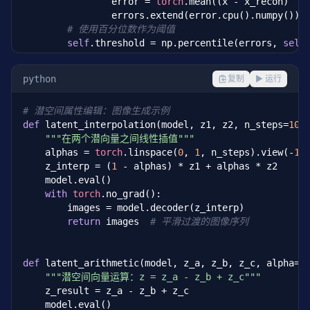
                error = 
torch
.mean((x - x_recon)  
2
                errors.extend(error.cpu().numpy())

# 使用百分位数作为阈值
self
.threshold = np.percentile(errors, 
self
def
 predict(
self
, x):

python
复制
▶ 运行
"""判断是否为异常"""
self
.ae.eval()

# 潜空间属性编辑：图像生成示例
with
torch
.no_grad():

def
 latent_interpolation(model, z1, z2, n_steps=
10
):
            x_recon, _ = 
self
.ae(x)

"""在两个潜向量之间线性插值"""
            error = 
torch
.mean((x - x_recon)  
2
, di
    alphas = 
torch
.linspace(
0
, 
1
, n_steps).view(-
1
,
            return (error > 
self
.threshold).int()
    z_interp = (
1
 - alphas) * z1 + alphas * z2

    model.eval()

with
torch
.no_grad():

        images = model.decoder(z_interp)

return
 images  
# 平滑过渡的图像序列
def
 latent_arithmetic(model, z_a, z_b, z_c, alpha=
1
"""潜空间向量运算：z = z_a - z_b + z_c"""
    z_result = z_a - z_b + z_c

    model.eval()
