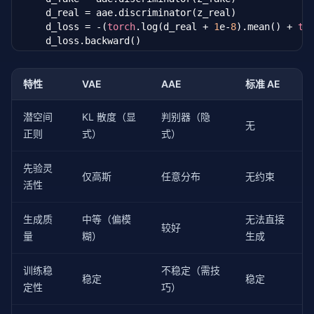
    d_real = aae.discriminator(z_real)

    d_loss = -(
torch
.log(d_real + 
1
e-
8
).mean() + 
to
    d_loss.backward()

    optimizer_d.step()

# --- 阶段 3: 对抗阶段（更新编码器） ---
特性
VAE
AAE
标准 AE
    optimizer_ae.zero_grad()

    z_fake = aae.encoder(x)

潜空间
KL 散度（显
判别器（隐
    d_fake = aae.discriminator(z_fake)

无
正则
式）
式）
    g_loss = -
torch
.log(d_fake + 
1
e-
8
).mean()

    g_loss.backward()

    optimizer_ae.step()

先验灵
仅高斯
任意分布
无约束
活性
return
 recon_loss.item(), d_loss.item(), g_loss
生成质
中等（偏模
无法直接
较好
量
糊）
生成
训练稳
不稳定（需技
稳定
稳定
定性
巧）