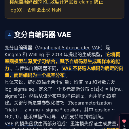
稀疏自编码器的
KL 散度
计算需要 clamp 防止
log(0)，否则会出现 NaN
变分自编码器 VAE
4
变分自编码器
（
Variational Autoencoder
, 
VAE
）是 
Kingma 和 Welling 于 2013 年提出的生成模型，
它将概
率图模型与深度学习结合，赋予自编码器生成新样本的能
力
。与传统自编码器不同，
VAE
 不将输入编码为确定的向
量，而是编码为一个概率分布
。
具体来说，编码器输出两个向量：均值 mu 和对数方差 
log_sigma_sq，定义了一个多元高斯分布 q(z|x) = N(mu, 
sigma^2)。然后从该分布中采样得到 z，再用解码器重
建。关键创新是重参数化技巧（Reparameterization 
Trick）：z = mu + sigma * epsilon，其中 epsilon ~ 
N(0, 1)，使采样操作可导，从而支持端到端训练。
VAE
 的
损失函数
由两部分组成：重建损失保证生成质量，