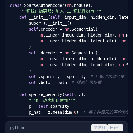
class
 SparseAutoencoder(
nn
.Module):

"""稀疏自编码器：加入 L1 稀疏性约束"""
def
 __init__(
self
, input_dim, hidden_dim, laten
        super().__init__()

self
.encoder = 
nn
.Sequential(

nn
.Linear(input_dim, hidden_dim), 
nn
.ReL
nn
.Linear(hidden_dim, latent_dim), 
nn
.Si
        )

self
.decoder = 
nn
.Sequential(

nn
.Linear(latent_dim, hidden_dim), 
nn
.Re
nn
.Linear(hidden_dim, input_dim), 
nn
.Sig
        )

self
.sparsity = sparsity  
# 目标平均激活率
self
.beta = beta  
# 稀疏惩罚权重
def
 sparse_penalty(
self
, z):

"""KL 散度稀疏惩罚"""
        p = 
self
.sparsity

        p_hat = z.mean(dim=
0
)  
# 每个神经元的平均激活
        p_hat = 
torch
.clamp(p_hat, 
1
e-
8
, 
1
 - 
1
e-
8
)

        kl = p * 
torch
.log(p / p_hat) + (
1
 - p) * 
t
python
复制
▶ 运行
return
 kl.sum()
