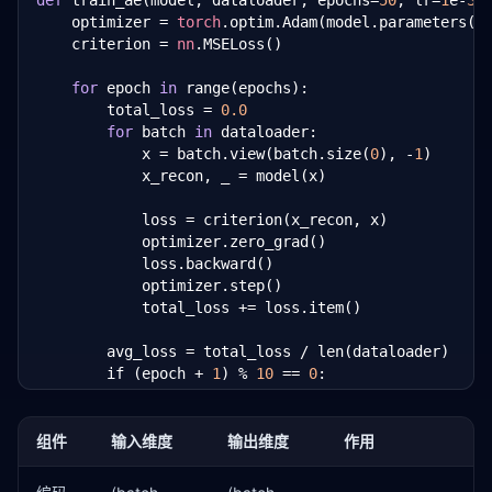
def
 train_ae(model, dataloader, epochs=
50
, lr=
1
e-
3
):
        x_recon = 
self
.decoder(z)

    optimizer = 
torch
.optim.Adam(model.parameters(),
return
 x_recon, z
    criterion = 
nn
.MSELoss()

for
 epoch 
in
 range(epochs):

        total_loss = 
0.0
for
 batch 
in
 dataloader:

            x = batch.view(batch.size(
0
), -
1
)

            x_recon, _ = model(x)

            loss = criterion(x_recon, x)

            optimizer.zero_grad()

            loss.backward()

            optimizer.step()

            total_loss += loss.item()

        avg_loss = total_loss / len(dataloader)

        if (epoch + 
1
) % 
10
 == 
0
:

            print(
f"Epoch {epoch+1}/{epochs}, Loss:
组件
输入维度
输出维度
作用