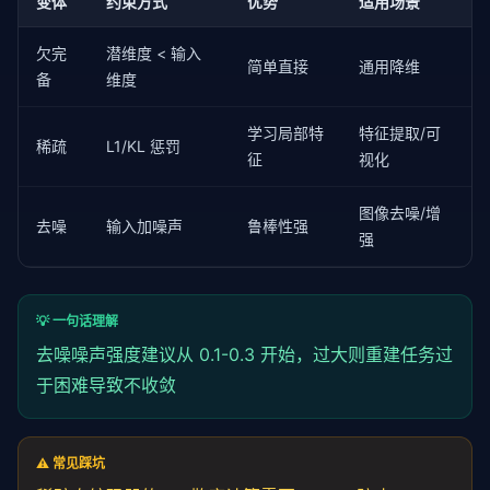
        z = 
self
.encoder(x_noisy)

变体
约束方式
优势
适用场景
        x_recon = 
self
.decoder(z)

        loss = 
nn
.MSELoss()(x_recon, x)  
# 对比干净
欠完
潜维度 < 输入
return
 x_recon, z, loss
简单直接
通用降维
备
维度
学习局部特
特征提取/可
稀疏
L1/KL 惩罚
征
视化
图像去噪/增
去噪
输入加噪声
鲁棒性强
强
💡 一句话理解
去噪噪声强度建议从 0.1-0.3 开始，过大则重建任务过
于困难导致不收敛
⚠️ 常见踩坑