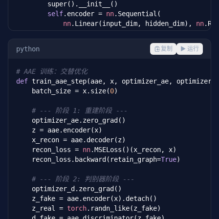
        super().__init__()

self
.encoder = 
nn
.Sequential(

nn
.Linear(input_dim, hidden_dim), 
nn
.ReL
nn
.Linear(hidden_dim, latent_dim)

        )

python
复制
▶ 运行
self
.decoder = 
nn
.Sequential(

nn
.Linear(latent_dim, hidden_dim), 
nn
.Re
# AAE 训练：交替优化
nn
.Linear(hidden_dim, input_dim), 
nn
.Sig
def
 train_aae_step(aae, x, optimizer_ae, optimizer_d
        )

    batch_size = x.size(
0
)

self
.discriminator = Discriminator(latent_d
# --- 阶段 1: 重建阶段 ---
    optimizer_ae.zero_grad()

    z = aae.encoder(x)

    x_recon = aae.decoder(z)

    recon_loss = 
nn
.MSELoss()(x_recon, x)

    recon_loss.backward(retain_graph=
True
)

# --- 阶段 2: 判别器阶段 ---
    optimizer_d.zero_grad()

    z_fake = aae.encoder(x).detach()

    z_real = 
torch
.randn_like(z_fake)

    d_fake = aae.discriminator(z_fake)
