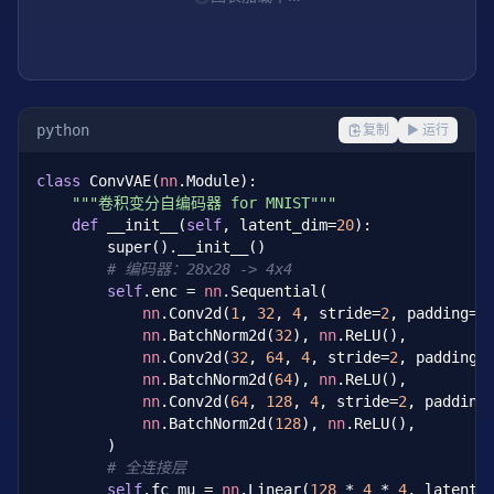
python
复制
▶ 运行
class
 ConvVAE(
nn
.Module):

"""卷积变分自编码器 for MNIST"""
def
 __init__(
self
, latent_dim=
20
):

        super().__init__()

# 编码器：28x28 -> 4x4
self
.enc = 
nn
.Sequential(

nn
.Conv2d(
1
, 
32
, 
4
, stride=
2
, padding=
1
nn
.BatchNorm2d(
32
), 
nn
.ReLU(),

nn
.Conv2d(
32
, 
64
, 
4
, stride=
2
, padding=
nn
.BatchNorm2d(
64
), 
nn
.ReLU(),

nn
.Conv2d(
64
, 
128
, 
4
, stride=
2
, padding
nn
.BatchNorm2d(
128
), 
nn
.ReLU(),

        )

# 全连接层
self
.fc_mu = 
nn
.Linear(
128
 * 
4
 * 
4
, latent_d