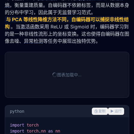
熵
，衡量重建质量。自编码器不依赖标签，而是从数据本身
的分布中学习，因此属于无
监督学习
范式。
与 PCA 等线性降维方法不同，自编码器可以捕捉非线性结
构
。当
激活函数
采用 ReLU 或 Sigmoid 时，编码器学习到
的是一种非线性流形上的坐标变换。这也使得自编码器在图
像去噪、
异常检测
等任务中展现出独特优势。
图表加载中…
python
复制
▶ 运行
import
torch
import
torch
.
nn
as
nn