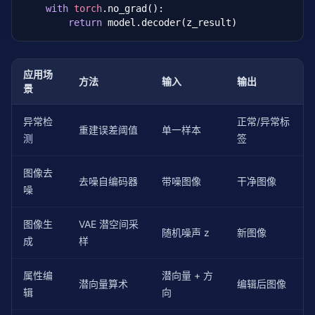
with
torch
.no_grad():

return
 model.decoder(z_result)
应用场
方法
输入
输出
景
异常检
正常/异常标
重建误差阈值
单一样本
测
签
图像去
去噪自编码器
带噪图像
干净图像
噪
图像生
VAE 潜空间采
随机噪声 z
新图像
成
样
属性编
潜向量 + 方
潜向量算术
编辑后图像
辑
向