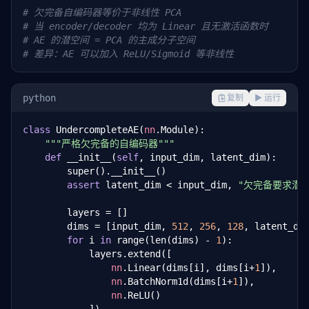
# 欠完备自编码器等价于非线性 PCA
# 当 encoder/decoder 均为 Linear 且无激活函数时
# AE 的潜空间 = PCA 的主成分子空间
# 差异：AE 可以加入 ReLU/Sigmoid 等非线性
python
复制
▶ 运行
class
 UndercompleteAE(
nn
.Module):

"""严格欠完备的自编码器"""
def
 __init__(
self
, input_dim, latent_dim):

        super().__init__()

assert
 latent_dim < input_dim, 
"欠完备要求潜维
        layers = []

        dims = [input_dim, 
512
, 
256
, 
128
, latent_dim
for
 i 
in
 range(len(dims) - 
1
):

            layers.extend([

nn
.Linear(dims[i], dims[i+
1
]),

nn
.BatchNorm1d(dims[i+
1
]),

nn
.ReLU()
