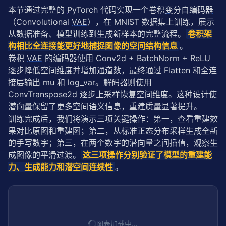
本节通过完整的 
PyTorch
 代码实现一个卷积
变分自编码器
（Convolutional 
VAE
），在 MNIST 数据集上训练，展示
从数据准备、模型训练到生成新样本的完整流程。
卷积架
构相比全连接能更好地捕捉图像的空间结构信息
。
卷积 
VAE
 的编码器使用 Conv2d + BatchNorm + ReLU 
逐步降低空间维度并增加通道数，最终通过 Flatten 和全连
接层输出 mu 和 log_var。解码器则使用 
ConvTranspose2d 逐步上采样恢复空间维度。这种设计使
潜向量保留了更多空间语义信息，重建质量显著提升。
训练完成后，我们将演示三项关键操作：第一，查看重建效
果对比原图和重建图；第二，从标准正态分布采样生成全新
的手写数字；第三，在两个数字的潜向量之间插值，观察生
成图像的平滑过渡。
这三项操作分别验证了模型的重建能
力、生成能力和潜空间连续性
。
图表加载中…