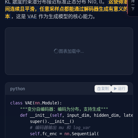
支持一下
KL 散度
约束潜分布接近标准正态分布 N(0, I)。
这使得潜空
间连续且平滑，任意采样点都能通过解码器生成有意义的样
本
，这是 
VAE
 作为生成模型的核心能力。
图表加载中…
python
复制
▶ 运行
class
 VAE(
nn
.Module):

"""变分自编码器：编码为分布，支持生成"""
def
 __init__(
self
, input_dim, hidden_dim, latent
        super().__init__()

# 编码器输出 mu 和 log_var
self
.fc_enc = 
nn
.Sequential(
