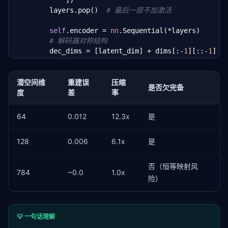
            ])

        layers.pop()  
# 最后一层不加激活
self
.encoder = 
nn
.Sequential(*layers)

# 解码器对称结构
        dec_dims = [latent_dim] + dims[:-
1
][::-
1
]

        dec_layers = []

for
 i 
in
 range(len(dec_dims) - 
1
):

            dec_layers.extend([

潜空间维
重建误
压缩
是否欠完备
nn
.Linear(dec_dims[i], dec_dims[i+
1
]
度
差
率
nn
.BatchNorm1d(dec_dims[i+
1
]),

nn
.ReLU()

64
0.012
12.3x
是
            ])

        dec_layers[-
1
] = 
nn
.Linear(dec_dims[-
2
], inp
128
0.006
6.1x
是
self
.decoder = 
nn
.Sequential(*dec_layers)

def
 forward(
self
, x):

否（恒等映射风
784
~0.0
1.0x
return
self
.decoder(
self
.encoder(x)), 
self
.
险）
💡 一句话理解