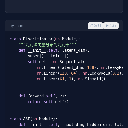
python
复制
▶ 运行
class
 Discriminator(
nn
.Module):

"""判别潜向量分布的判别器"""
def
 __init__(
self
, latent_dim):

        super().__init__()

self
.net = 
nn
.Sequential(

nn
.Linear(latent_dim, 
128
), 
nn
.LeakyReL
nn
.Linear(
128
, 
64
), 
nn
.LeakyReLU(
0.2
),

nn
.Linear(
64
, 
1
), 
nn
.Sigmoid()

        )

def
 forward(
self
, z):

return
self
.net(z)

class
 AAE(
nn
.Module):

def
 __init__(
self
, input_dim, hidden_dim, latent