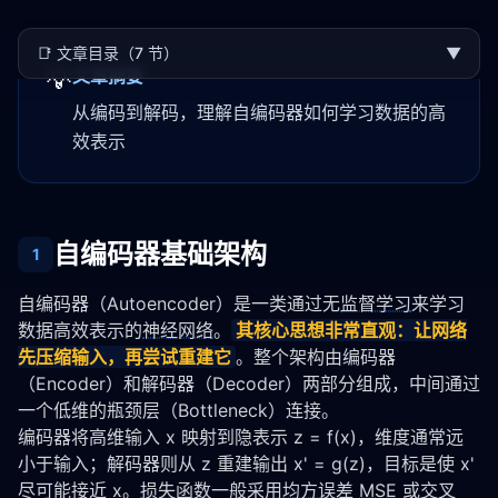
📑
文章目录（7 节）
▼
💡
文章摘要
从编码到解码，理解自编码器如何学习数据的高
效表示
自编码器基础架构
1
自编码器（Autoencoder）是一类通过无
监督学习
来学习
数据高效表示的
神经网络
。
其核心思想非常直观：让网络
先压缩输入，再尝试重建它
。整个架构由编码器
（Encoder）和解码器（Decoder）两部分组成，中间通过
一个低维的瓶颈层（Bottleneck）连接。
编码器将高维输入 x 映射到隐表示 z = f(x)，维度通常远
小于输入；解码器则从 z 重建输出 x' = g(z)，目标是使 x' 
尽可能接近 x。
损失函数
一般采用
均方误差
MSE
 或
交叉