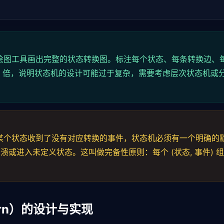
ind
(

或绘图工具画出完整的状态转换图。标注每个状态、每条转换边、
 t.event === event

3 倍，说明状态机的设计可能过于复杂，需要考虑层次状态机或
{this.currentState} --[${event}]--> ??`
);

果某个状态收到了没有对应转换的事件，状态机必须有一个明确的
或进入未定义状态。这叫做完备性原则：每个 (状态, 事件) 
uard
()) {

this.currentState} --[${event}]`
);

tern）的设计与实现