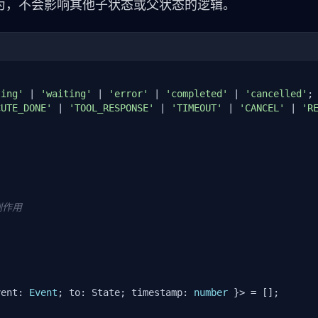
为，不会影响其他子状态或父状态的逻辑。
ting'
 | 
'waiting'
 | 
'error'
 | 
'completed'
 | 
'cancelled'
CUTE_DONE'
 | 
'TOOL_RESPONSE'
 | 
'TIMEOUT'
 | 
'CANCEL'
 | 
'R
副作用
vent: 
Event
; to: State; timestamp: 
number
 }> = [];
