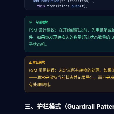
addTransition
(t: Transition) {

this
.transitions.
push
(t);

  }

dispatch
(event: 
Event
): 
boolean
 {

💡 一句话理解
const
 transition = 
this
.transitions.
f
FSM 设计建议：在开始编码之前，先用纸笔
      t => t.
from
 === 
this
.currentState &&
    );

件。如果你发现转换边的数量超过状态数量的 
子状态机。
if
 (!transition) {

console
.
warn
(
`Invalid transition: $
return
false
;

    }

⚠️ 常见踩坑
FSM 常见错误：未定义所有转换的处理。如
// 护栏检查
——通常是保持当前状态并记录警告，而不是崩溃
if
 (transition.guard && !transition.
g
console
.
warn
(
`Guardrail blocked: ${
有处理规则。
return
false
;

    }

const
 previous = 
this
.currentState;

三、护栏模式（Guardrail Pat
this
.currentState = transition.to;

    transition.action?.();
