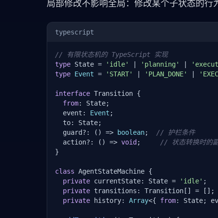
局部修改不影响全局：修改某个子状态的行
typescript
// 有限状态机的 TypeScript 实现
type
 State = 
'idle'
 | 
'planning'
 | 
'execu
type
Event
 = 
'START'
 | 
'PLAN_DONE'
 | 
'EXE
interface
 Transition {

from
: State;

  event: 
Event
;

  to: State;

  guard?: () => 
boolean
;  
// 护栏条件
  action?: () => 
void
;     
// 状态转换时的
}

class
 AgentStateMachine {

private
 currentState: State = 
'idle'
;

private
 transitions: Transition[] = [];

private
 history: 
Array
<{ 
from
: State; e