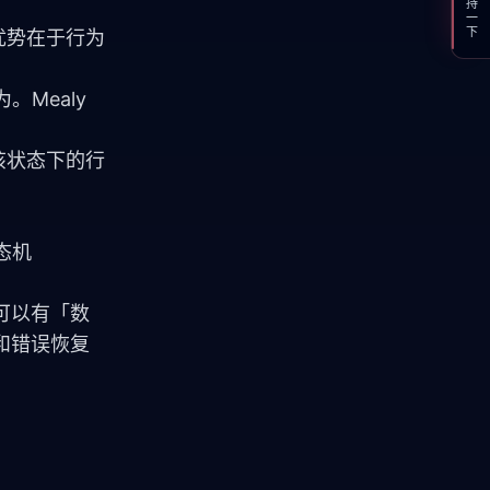
支持一下
的优势在于行为
ealy 
在该状态下的行
态机
可以有「数
和错误恢复