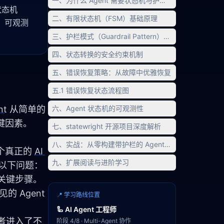
一、为什么 Agent 需要状态机与护栏？
状态机
二、有限状态机（FSM）基础原理
、可观测
三、护栏模式（Guardrail Pattern）的设计与实现
四、状态转换的安全约束机制
五、错误恢复策略：从故障中优雅恢复
五.1 错误恢复状态流程图
nt
 从简单的
六、Agent 状态机的可观测性
键因素。
七、statewright 开源项目深度解析
八、实战：从零构建带护栏的 Agent 状态机系统
真正的 
AI 
九、扩展阅读与进阶学习
现以下问题：
关键步骤。
 Agent 
📍 学习路线位置
🦾
AI Agent 工程师
者进入了不
阶段
4
/
8
·
Multi-Agent 协作