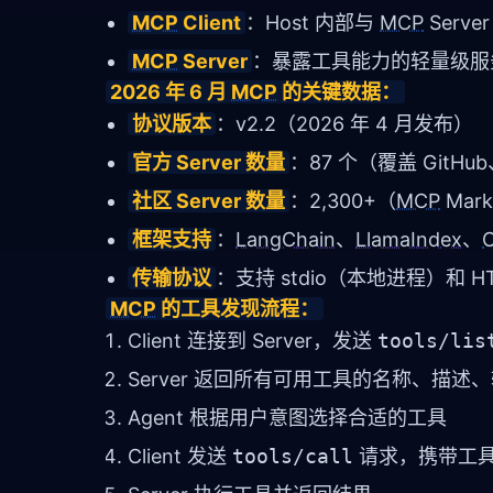
MCP
Client
：Host 内部与
MCP
Serv
MCP
Server
：暴露工具能力的轻量级服务（每
2026 年 6 月 
MCP
 的关键数据：
协议版本
：v2.2（2026 年 4 月发布）
官方 Server 数量
：87 个（覆盖 GitHub
社区 Server 数量
：2,300+（
MCP
Mark
框架支持
：
LangChain
、
LlamaIndex
、
传输协议
：支持 stdio（本地进程）和 
MCP
 的工具发现流程：
Client 连接到 Server，发送
tools/lis
Server 返回所有可用工具的名称、描述、输
Agent 根据用户意图选择合适的工具
Client 发送
tools/call
请求，携带工