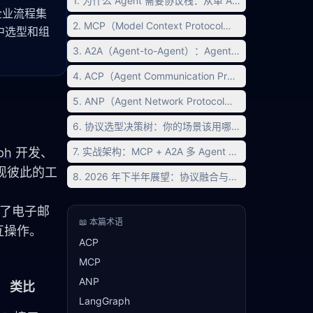
1. 为什么 Agent 需要协议栈：从单 Agent 到多 Agen
决企业流程集
2. MCP（Model Context Protocol）：Agent 的
中选型和组
3. A2A（Agent-to-Agent）：Agent 间的「HTTP 协
4. ACP（Agent Communication Protocol）：企业
5. ANP（Agent Network Protocol）：开放网络的 Ag
6. 协议选型决策树：你的场景该用哪些协议？
ph
 开发、
7. 实战架构：MCP + A2A 多 Agent 协作系统完整实现
发现彼此的工
8. 2026 年下半年展望：协议融合与标准化趋势
统一了电子邮
📖 本篇术语
互操作。
ACP
MCP
ANP
类比
LangGraph