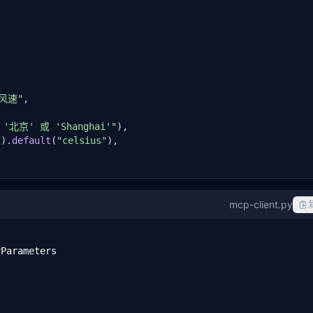
风速"
,

北京' 或 'Shanghai'"
),

]).
default
(
"celsius"
),

a
(city);

mcp-client.py

