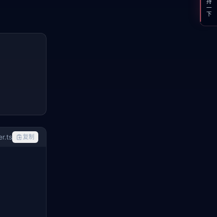
支持一下
r.ts
复制