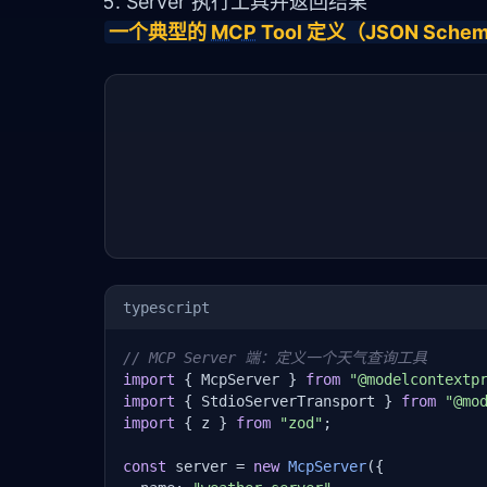
Server 执行工具并返回结果
一个典型的 
MCP
 Tool 定义（JSON Sch
typescript
// MCP Server 端：定义一个天气查询工具
import
 { McpServer } 
from
"@modelcontextp
import
 { StdioServerTransport } 
from
"@mo
import
 { z } 
from
"zod"
;

const
 server = 
new
McpServer
({
