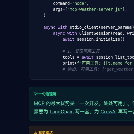
        command=
"node"
,

            wind: weather.windSpeed,

        args=[
"mcp-weather-server.js"
],

            unit,

    )

          }),

        },

async
with
 stdio_client(server_params)
      ],

async
with
 ClientSession(read, wr
    };

await
 session.initialize()

  }

);

# 1. 发现可用工具
            tools = 
await
 session.list_too
// 启动 Server（stdio 传输模式）
            print(
f"可用工具: {[t.name for t
const
 transport = 
new
StdioServerTranspor
# 输出: 可用工具: ['get_weather
await
 server.
connect
(transport);
# 2. 调用工具
            result = 
await
 session.call_to
"get_weather"
,

💡 一句话理解
                arguments={
"city"
: 
"北京"
,
MCP
的最大优势是「一次开发，处处可用」。
            )

            print(
需要为
LangChain
写一套、为
f"天气: {result.content[
CrewAI
再写一
# 输出: 天气: {"city":"北京","tem
⚠️ 常见踩坑