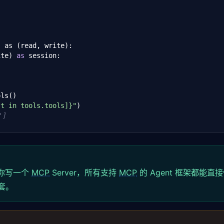
 as (read, write):

ite) 
as
 session:

ls()

 in tools.tools]}"
)

t
']
ol(

 
"unit"
: 
"celsius"
}

你写一个
MCP
Server，所有支持
MCP
的 Agent 框架都能直
0].text}"
套。
)

perature":28,...}