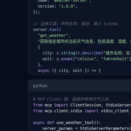
  name: 
"weather-server"
,

  version: 
"1.0.0"
,

});

// 注册工具：声明名称、描述、输入 Schema
server.
tool
(

"get_weather"
,

"获取指定城市的当前天气信息，包括温度、湿度、
  {

    city: z.
string
().
describe
(
"城市名称，如 '
    unit: z.
enum
([
"celsius"
, 
"fahrenheit"
  },

async
 ({ city, unit }) => {

// 实际实现：调用天气 API
const
 weather = 
await
fetchWeatherDat
python
return
 {

      content: [

# MCP Client 端：连接并使用天气工具
        {

from
 mcp 
import
type
: 
"text"
,

from
 mcp.client.stdio 
import
 stdio_client

          text: 
JSON
.
stringify
({

            city,

async
def
 use_weather_tool():

            temperature: weather.temp,

    server_params = StdioServerParameters(
            humidity: weather.humidity,
