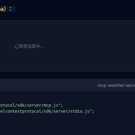
ema）：
图表加载中…
mcp-weather-serve
rotocol/sdk/server/mcp.js"
delcontextprotocol/sdk/server/stdio.js"