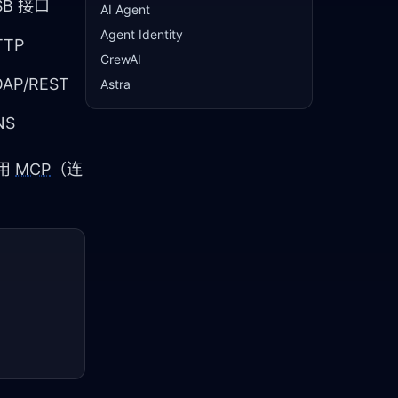
SB 接口
AI Agent
Agent Identity
TTP
CrewAI
OAP/REST
Astra
NS
用 
MCP
（连