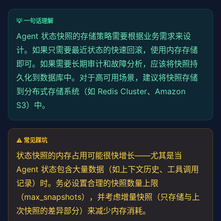
class
 StateTracker:

// 获取指定 Agent 的待处理消息
"""Agent 状态追踪器，支持快照、回滚和审计"""
getPendingMessages
(agentId: 
string
): AgentMessage[
💡 一句话理解
return
this
.queues.
get
(agentId) || [];

Agent 状态快照的存储策略需要根据业务需求来设
def
 __init__(
self
, max_snapshots: 
int
 = 
100
):

  }

计。如果只需要最近状态的快速回滚，使用内存存储
self
.snapshots: 
dict
[
str
, 
list
[AgentStateSna
self
.max_snapshots = max_snapshots

// 标记消息处理成功（从队列中移除）
即可。如果需要长期审计和故障分析，应该将快照持
markProcessed
(agentId: 
string
, messageId: 
string
)
久化到数据库中。对于高可用场景，建议将快照存储
def
 save_snapshot(
self
, agent_id: 
str
, task_id:
const
 queue = 
this
.queues.
get
(agentId) || [];

"""保存状态快照"""
this
.queues.
set
(

到分布式存储系统（如 Redis Cluster、Amazon
        snapshot = AgentStateSnapshot(

      agentId,

S3）中。
            agent_id=agent_id,

      queue.
filter
(m => m.id !== messageId)

            task_id=task_id,

    );

            state=state.copy(),

  }

            timestamp=time.time()

⚠️ 常见踩坑
        )

// 重试失败的消息
状态快照的内存占用可能很快增长——尤其是当
        snapshot.compute_checksum()

retryFailed
(agentId: 
string
): 
void
 {

Agent 状态包含大量数据（如上下文历史、工具调用
const
 queue = 
this
.queues.
get
(agentId) || [];

        key = 
f"{agent_id}:{task_id}"
for
 (
const
 msg 
of
 queue) {

记录）时。务必设置合理的快照数量上限
if
 key 
not
in
self
.snapshots:

if
 (msg.retryCount < msg.maxRetries) {

（max_snapshots），并考虑增量快照（只存储与上
self
.snapshots[key] = []

        msg.retryCount++;

this
.
publish
(msg);

次快照的差异部分）来减少内存消耗。
self
.snapshots[key].append(snapshot)

      }
