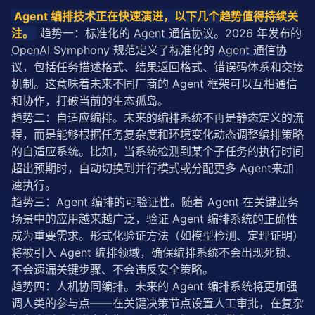
Agent 编排技术正在快速演进，以下几个趋势值得持续关
注。
 趋势一：标准化的 
Agent 通信协议
。2026 年发布的 
OpenAI
 Symphony 规范定义了标准化的 
Agent 通信协
议
，包括任务描述格式、结果返回格式、错误码体系和交接
机制。这意味着未来不同厂商的 Agent 框架可以互相通信
和协作，打破当前的生态孤岛。
趋势二：自适应编排。未来的编排系统不再是静态定义的流
程，而是能够根据任务复杂度和环境变化动态调整编排策略
的自适应系统。比如，当系统检测到某个子任务的执行时间
超出预期时，自动切换到并行模式或分配更多 Agent来加
速执行。
趋势三：Agent 编排的可验证性。随着 Agent 在关键业务
场景中的应用越来越广泛，验证 Agent 编排系统的正确性
成为重要需求。形式化验证方法（如模型检测、定理证明）
将被引入 Agent 编排领域，确保编排系统不会出现死锁、
不会遗漏关键步骤、不会违反安全策略。
趋势四：人机协同编排。未来的 Agent 编排系统将更加强
调人类的参与点——在关键决策节点设置人工审批，在复杂