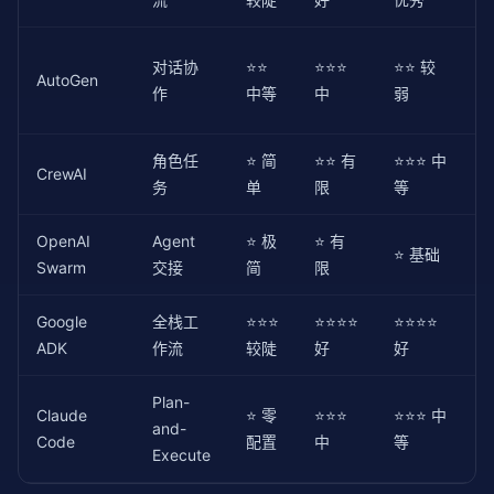
对话协
⭐⭐
⭐⭐⭐
⭐⭐ 较
AutoGen
作
中等
中
弱
角色任
⭐ 简
⭐⭐ 有
⭐⭐⭐ 中
CrewAI
务
单
限
等
OpenAI
Agent
⭐ 极
⭐ 有
⭐ 基础
Swarm
交接
简
限
Google
全栈工
⭐⭐⭐
⭐⭐⭐⭐
⭐⭐⭐⭐
ADK
作流
较陡
好
好
Plan-
Claude
⭐ 零
⭐⭐⭐
⭐⭐⭐ 中
and-
Code
配置
中
等
Execute