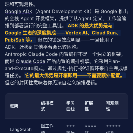
理和可观测性。
Google ADK
（Agent Development Kit）是 Google 推出
的全栈 Agent 开发框架，提供了从Agent 定义、工作流编
排到部署运行的完整工具链。
ADK 的最大优势是与 
Google 生态的深度集成——Vertex AI、Cloud Run、
Pub/Sub 等。
 但它的锁定效应明显——一旦使用了 
ADK，迁移到其他平台会比较困难。
Anthropic 
Claude Code
 内置编排不是一个独立的框架，
而是 
Claude Code
 产品内置的编排引擎。它采用Plan-
and-Execute模式，通过
规划
-执行-验证循环来自主完成编
程任务。
它的最大优势是开箱即用——不需要额外配置。
但它的封闭性意味着你无法自定义编排逻辑。
编排模
学习
扩展
可观测
框架
式
曲线
性
性
图工作
⭐⭐⭐
⭐⭐⭐⭐
⭐⭐⭐⭐⭐
LangGraph
流
较陡
好
优秀