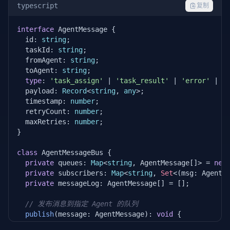
    }

        result = 
self
._execute_with_retry(

typescript
复制
"代码审查"
, 
self
.workers.get(
"代码审查"
), 
    state.status = 
'completed'
;

        )

interface
 AgentMessage {

return
 state;

if
not
 result.success:

  id: 
string
;

  }

return
 TaskResult(success=
False
, output
  taskId: 
string
;

        context[
"review"
] = result.output

  fromAgent: 
string
;

private
async
executeWithRetry
(

        state = TaskState.TESTING

  toAgent: 
string
;

    worker: WorkerDef,

type
: 
'task_assign'
 | 
'task_result'
 | 
'error'
 | 
'
    task: 
string
,

# Phase 4: 测试生成
  payload: 
Record
<
string
, 
any
>;

    ctx: 
Record
<
string
, 
any
>,

        result = 
self
._execute_with_retry(

  timestamp: 
number
;

    state: TaskState

"测试生成"
, 
self
.workers.get(
"测试生成"
), 
  retryCount: 
number
;

  ) {

if
not
 result.success:

  maxRetries: 
number
;

for
 (
let
 attempt = 
0
; attempt < 
this
.maxRetries;
return
 TaskResult(success=
False
, output
}

const
 timeout = worker.timeoutMs ?? 
60000
;

const
 result = 
await
Promise
.
race
([

        state = TaskState.COMPLETED

class
 AgentMessageBus {

        worker.
execute
(task, ctx),

return
 TaskResult(

private
 queues: 
Map
<
string
, AgentMessage[]> = 
new
new
Promise
((_, reject) =>

            success=
True
,

private
 subscribers: 
Map
<
string
, 
Set
<(msg: AgentM
setTimeout
(() => 
reject
(
new
Error
(
'timeou
            output=
"所有阶段完成"
,

private
 messageLog: AgentMessage[] = [];

        ).
catch
(() => ({ success: 
false
, output: 
't
            metadata=context

      ]) 
as
any
;

        )

// 发布消息到指定 Agent 的队列
publish
(message: AgentMessage): 
void
 {

if
 (result.success) 
return
 result;

def
 _execute_with_retry(
self
, phase: 
str
, worker
    message.id = message.id || 
crypto
.
randomUUID
();

      state.retryCount++;

for
 attempt 
in
 range(
self
.max_retries):
