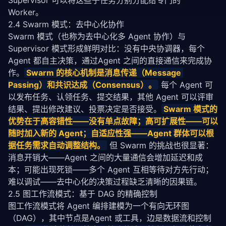
Supervisor 可以将这些子任务分别分配给专门的 
Worker。
2.4 Swarm 模式：去中心化协作
Swarm 模式（也称为去中心化多 Agent 协作）与 
Supervisor 模式形成鲜明对比：没有中央协调器，每个 
Agent 都自主决策，通过Agent 之间的直接通信来完成协
作。
Swarm 的核心机制是消息传递（Message 
Passing）和共识达成（Consensus）。
 每个 Agent 可
以发布任务、认领任务、提交结果，其他 Agent 可以评审
结果、提出修改建议、投票决定是否接受。
Swarm 模式的
优势在于高容错性——没有单点故障；高可扩展性——可以
随时加入新的 Agent；自适应性强——Agent 群体可以根
据任务需求自动调整结构。
 但 Swarm 的挑战也很显著：
消息开销大——Agent 之间的大量通信会增加延迟和成
本；可能出现死锁——多个 Agent 互相等待对方先行动；
难以调试——去中心化的决策过程缺乏清晰的因果链。
2.5 图工作流模式：基于 DAG 的精确控制
图工作流模式将 Agent 编排建模为一个有向无环图
（DAG），其中节点是Agent 或工具，边是数据流和控制