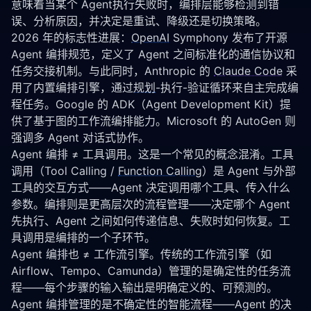
意味着当某个 Agent执行失败时，编排层能够检测到错
误、分析原因，并决定是重试、降级还是切换策略。
2026 年的标志性进展：
OpenAI
 Symphony 发布了开源 
Agent 编排规范，定义了 Agent 之间标准化的通信协议和
任务交接机制。与此同时，Anthropic 的 
Claude Code
 采
用了内置编排引擎，通过
规划
-执行-验证循环来自主完成编
程任务。Google 的 ADK（Agent Development Kit）提
供了基于图的工作流编排能力。Microsoft 的 AutoGen 则
强调多 Agent 对话式协作。
Agent 编排 ≠ 工具调用。这是一个常见的概念混淆。工具
调用（Tool Calling / 
Function Calling
）是 Agent 与外部
工具的交互方式——Agent 决定调用哪个工具、传入什么
参数。编排则是更高层次的流程管理——决定哪个 Agent 
先执行、Agent 之间如何传递信息、失败时如何恢复。工
具调用是编排的一个子环节。
Agent 编排也 ≠ 工作流引擎。传统的工作流引擎（如 
Airflow、Tempo、Camunda）管理的是确定性的任务流
程——每个步骤的输入输出是明确定义的、可预测的。
Agent 编排管理的是不确定性的智能流程——Agent 的决