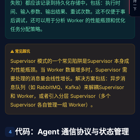
支持一下
失败）都应该记录到持久化存储中，包括：执行时
    options: { maxRetries?: 
number
 } = {}

class
 AnalystAgent(WorkerAgent):

间、输入参数、输出结果、重试次数。这不仅便于事
  ) {

def
 __init__(
self
):

this
.workers = 
new
Map
();

        super().__init__(
"analyst"
, 
"需求分析"
, time
后调试，还可以用于分析 Worker 的性能瓶颈和优化
    workers.
forEach
(w => 
this
.workers.
set
(w.role, w)
任务分配策略。
this
.activeTasks = 
new
Map
();

def
 _do_execute(
self
, task: 
str
, context: 
dict
)
this
.maxRetries = options.maxRetries ?? 
3
;

# 实际实现中调用 LLM API 进行需求分析
  }

return
 TaskResult(

            success=
True
,

⚠️ 常见踩坑
async
orchestrate
(

            output=
f"需求分析完成: {task}"
,

Supervisor 模式的一个常见陷阱是Supervisor 本身成
    taskId: 
string
,

            metadata={
"requirements"
: [
"功能需求"
, 
"
    phases: 
Array
<{ name: 
string
; role: 
string
; inp
        )

为性能瓶颈。当 Worker 数量增多时，Supervisor 需
  ): 
Promise
<TaskState> {

要处理的消息量会线性增长。解决方案包括：异步消
const
 state: TaskState = {

class
 SupervisorAgent:

息队列（如 RabbitMQ、Kafka）来解耦Supervisor
      id: taskId,

"""Supervisor 编排器"""
      currentPhase: 
''
,

和 Worker，或者引入分层 Supervisor（多个
      status: 
'running'
,

def
 __init__(
self
, workers: 
list
[WorkerAgent], 
Supervisor 各自管理一组 Worker）。
      results: 
new
Map
(),

self
.workers = {w.role: w 
for
 w 
in
 workers}

      startTime: 
Date
.
now
(),

self
.max_retries = max_retries

      retryCount: 
0
,

self
.task_log = []

    };

代码：Agent 通信协议与状态管理
this
.activeTasks.
set
(taskId, state);

4
def
 orchestrate(
self
, task: 
str
) -> TaskResult:

"""编排完整的任务执行流程"""