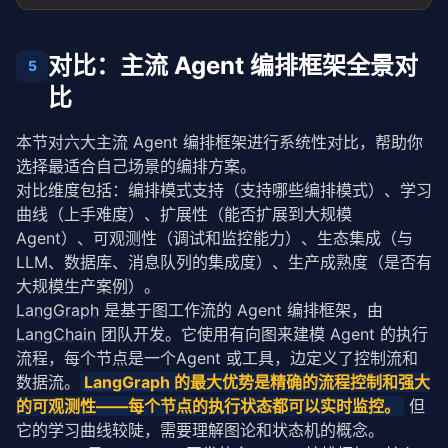
    }

# 清理旧快照
  }

if
 len(
self
.snapshots[key]) > 
self
.max_snaps
对比：主流 Agent 编排框架全景对
5
self
.snapshots[key] = 
self
.snapshots[ke
// 查询指定任务的所有消息
比
getTaskMessages
(taskId: 
string
): AgentMessage[] {

return
 snapshot

return
this
.messageLog.
filter
(m => m.taskId === 
  }

本节对六大主流 Agent 编排框架进行系统性对比，帮助你
def
 rollback(
self
, agent_id: 
str
, task_id: 
str
,
}
选择最适合自己场景的编排方案。
"""回滚到指定步数之前的状态"""
对比维度包括：编排模式支持（支持哪些编排模式）、学习
        key = 
f"{agent_id}:{task_id}"
if
 key 
not
in
self
.snapshots:

曲线（上手难度）、扩展性（能否扩展到大规模 
return
None
Agent）、可观测性（调试和监控能力）、生态集成（与 
LLM、数据库、消息队列的集成度）、生产成熟度（是否有
        snapshots = 
self
.snapshots[key]

大规模生产案例）。
if
 len(snapshots) <= steps:

LangGraph
 是基于图工作流的 Agent 编排框架，由 
return
None
LangChain
 团队开发。它使用有向图来建模 Agent 的执行
        target = snapshots[-(steps + 
1
)]

流程，每个节点是一个Agent 或工具，边定义了控制流和
return
 target.state.copy()

数据流。
LangGraph
 的最大优势是精确的流程控制和强大
的可观测性——每个节点的执行状态都可以实时监控。
 但
def
 get_audit_trail(
self
, agent_id: 
str
, task_i
它的学习曲线较陡，需要理解图论和状态机的概念。
"""获取完整的审计轨迹"""