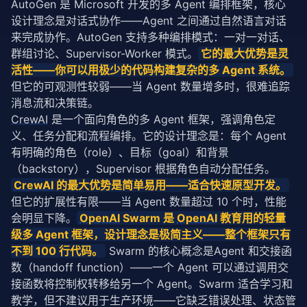
        key = 
f"{agent_id}:{task_id}"
AutoGen 是 Microsoft 开发的多 Agent 编排框架，核心
if
 key 
not
in
self
.snapshots:

设计理念是对话式协作——Agent 之间通过自然语言对话
return
 []

来完成协作。AutoGen 支持多种编排模式：一对一对话、
群组讨论、Supervisor-Worker 模式。
它的最大优势是灵
return
 [

活性——你可以用极少的代码构建复杂的多 Agent 系统。
            {

"timestamp"
: s.timestamp,

但它的可观测性较弱——当 Agent 数量增多时，很难追踪
"checksum"
: s.checksum,

消息流和决策链。
"state_keys"
: list(s.state.keys())

CrewAI
 是一个面向角色的多 Agent 框架，强调角色定
            }

义、任务分配和流程编排。它的设计理念是：每个 Agent 
for
 s 
in
self
.snapshots[key]

有明确的角色（role）、目标（goal）和背景
        ]
（backstory），Supervisor 根据角色自动分配任务。
CrewAI
 的最大优势是简单易用——适合快速原型开发。
但它的扩展性有限——当 Agent 数量超过 10 个时，性能
会明显下降。
OpenAI
 Swarm 是 
OpenAI
 教育用的轻量
级多 Agent 框架，设计理念是极简主义——整个框架只有
不到 100 行代码。
 Swarm 的核心概念是Agent 和交接函
数（handoff function）——一个 Agent 可以通过调用交
接函数将控制权转移给另一个 Agent。Swarm 适合学习和
教学，但不建议用于生产环境——它缺乏错误处理、状态管