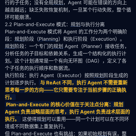
行的子任务；没有全局
规划
，Agent 可能在错误的方向上
越走越远；缺乏失败恢复机制，一旦某个行动失败，整个循
环可能崩溃。
2.2 Plan-and-Execute 模式：
规划
与执行分离
Plan-and-Execute 模式将 Agent 的工作分为两个明确阶
段：
规划
阶段（
Planning
）和执行阶段（Execution）。
规划
阶段：一个专门的
规划
 Agent（Planner）接收任务，
分析任务的子目标和依赖关系，生成一个结构化的执行计
划。这个计划通常是一个有向无环图（DAG），定义了各
个子任务的执行顺序和数据流。
执行阶段：执行 Agent（Executor）按照
规划
阶段生成的
计划逐步执行。
与 ReAct 不同，执行 Agent 不需要重新
思考每一步的方向——它只需要专注于当前步骤的正确执
行。
Plan-and-Execute 的核心价值在于关注点分离：
规划
Agent 负责战略层面的思考，执行 Agent 负责战术层面的
执行。
 这使得
规划
可以重用——同一个计划可以在不同环
境或不同数据集上重复执行。
但 Plan-and-Execute 也有挑战：如果初始
规划
有误，整