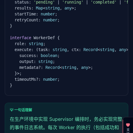
  status: 
'pending'
 | 
'running'
 | 
'completed'
 | 
'fa
self
.task_count = 
0
  results: 
Map
<
string
, 
any
>;

  startTime: 
number
;

def
 execute(
self
, task: 
str
, context: 
dict
) -> T
  retryCount: 
number
;

"""执行子任务，子类实现具体逻辑"""
}

        start_time = time.time()

try
:

interface
 WorkerDef {

            result = 
self
._do_execute(task, context)
  role: 
string
;

self
.task_count += 
1
  execute: (task: 
string
, ctx: 
Record
<
string
, 
any
>)
return
 result

    success: 
boolean
;

except
 TimeoutError:

    output: 
string
;

return
 TaskResult(

    metadata?: 
Record
<
string
, 
any
>;

                success=
False
,

  }>;

                output=
f"Worker {self.name} 超时 ({s
  timeoutMs?: 
number
;

            )

}

except
 Exception 
as
 e:

return
 TaskResult(

class
 SupervisorEngine {

                success=
False
,

private
 workers: 
Map
<
string
, WorkerDef>;

                output=
f"Worker {self.name} 执行失败:
private
 activeTasks: 
Map
<
string
, TaskState>;

            )

💡 一句话理解
private
 maxRetries: 
number
;

在生产环境中实现 Supervisor 编排时，务必实现完整
def
 _do_execute(
self
, task: 
str
, context: 
dict
)
的事件日志系统。每次 Worker 的执行（包括成功和
constructor
(

raise
 NotImplementedError

    workers: WorkerDef[],
