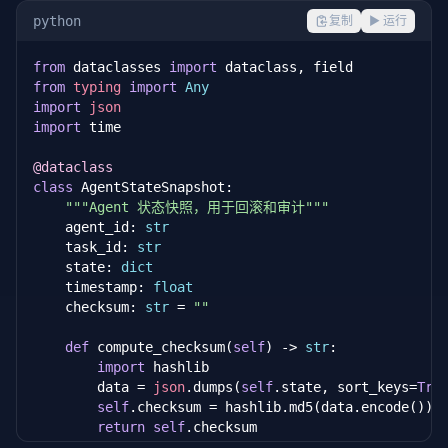
    message.timestamp = 
Date
.
now
();

    }

            result = worker.execute(task, context)

python
复制
▶ 运行
return
 { success: 
false
, output: 
'max retries e
if
 result.success:

const
 queue = 
this
.queues.
get
(message.toAgent) |
  }

self
.task_log.append({
"phase"
: phas
from
 dataclasses 
import
    queue.
push
(message);

}
return
 result

from
typing
import
Any
this
.queues.
set
(message.toAgent, queue);

self
.task_log.append({

import
json
"phase"
: phase, 

import
 time

// 通知订阅者
"attempt"
: attempt + 
1
,

const
 subs = 
this
.subscribers.
get
(message.toAgen
"status"
: 
"retry"
@dataclass
if
 (subs) {

            })

class
 AgentStateSnapshot:

      subs.
forEach
(cb => 
cb
(message));

return
 TaskResult(success=
False
, output=
f"{
"""Agent 状态快照，用于回滚和审计"""
    }

    agent_id: 
str
    task_id: 
str
// 记录消息日志
    state: 
dict
this
.messageLog.
push
(message);

    timestamp: 
float
  }

    checksum: 
str
 = 
""
// Agent 订阅自己的消息队列
def
 compute_checksum(
self
) -> 
str
:

subscribe
(agentId: 
string
, handler: (msg: AgentMe
import
 hashlib

const
 subs = 
this
.subscribers.
get
(agentId) || 
n
        data = 
json
.dumps(
self
.state, sort_keys=
Tru
    subs.
add
(handler);

self
.checksum = hashlib.md5(data.encode()).h
this
.subscribers.
set
(agentId, subs);

return
self
.checksum

  }
