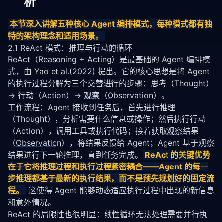
析
本节深入讲解五种核心 Agent 编排模式，每种模式都有独
特的架构理念和适用场景。
2.1 ReAct 模式：推理与行动的循环
ReAct（Reasoning + Acting）是最基础的 Agent 编排模
式，由 Yao et al.(2022) 提出。它的核心思想是将 Agent 
的执行过程分解为三个交替进行的步骤：思考（Thought）
→ 行动（Action）→ 
观察
（
Observation
）。
工作流程：Agent 接收到任务后，首先进行推理
（Thought），分析需要什么信息或操作；然后执行行动
（Action），调用工具或执行代码；接着获取
观察
结果
（
Observation
），将结果反馈给 Agent；Agent 基于
观察
结果进行下一轮推理，直到任务完成。
ReAct 的关键优势
在于它将推理过程和执行过程紧密耦合——Agent 的每一
步推理都基于最新的执行结果，而不是预先
规划
好的固定流
程。
 这使得 Agent 能够动态适应执行过程中出现的新信息
和意外情况。
ReAct 的局限性也很明显：线性循环无法处理需要并行执