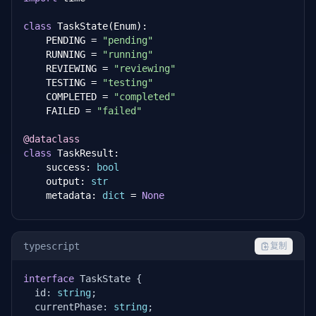
class
 TaskState(Enum):

    PENDING = 
"pending"
    RUNNING = 
"running"
    REVIEWING = 
"reviewing"
    TESTING = 
"testing"
    COMPLETED = 
"completed"
    FAILED = 
"failed"
@dataclass
class
 TaskResult:

    success: 
bool
    output: 
str
    metadata: 
dict
 = 
None
class
 WorkerAgent:

"""Worker Agent 基类，定义统一的执行接口"""
typescript
复制
def
 __init__(
self
, name: 
str
, role: 
str
, timeou
interface
 TaskState {

self
.name = name

  id: 
string
;

self
.role = role

  currentPhase: 
string
;

self
.timeout = timeout
