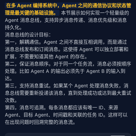
for
 (
const
 phase 
of
 phases) {

        state = TaskState.PENDING

在多 Agent 编排系统中，Agent 之间的通信协议和状态管
      state.currentPhase = phase.name;

        context = {}

理是最关键的基础设施。
 本节展示如何实现一个轻量级的 
const
 worker = 
this
.workers.
get
(phase.role);

Agent 消息总线，支持异步消息传递、消息优先级和消息
# Phase 1: 需求分析
持久化。
if
 (!worker) {

        state = TaskState.RUNNING

        state.status = 
'failed'
;

消息总线的设计目标：
        result = 
self
._execute_with_retry(

return
 state;

"需求分析"
, 
self
.workers.get(
"需求分析"
), 
第一，解耦通信。Agent 之间不直接互相调用，而是通过
      }

        )

消息总线发布和订阅消息。这使得 Agent 可以独立部署和
if
not
 result.success:

扩展，不需要知道其他 Agent 的存在。
const
 result = 
await
this
.
executeWithRetry
(

return
 TaskResult(success=
False
, output
第二，保证消息顺序。对于同一个任务流，消息必须按顺序
        worker,

        context[
"requirements"
] = result.output

        phase.input || 
''
,

处理。比如 Agent A 的输出必须先于 Agent B 的输入到
Object
.
fromEntries
(state.results),

# Phase 2: 代码生成
达。
        state

        result = 
self
._execute_with_retry(

第三，支持消息重试。如果某个 Agent 处理消息失败，消
      );

"代码生成"
, 
self
.workers.get(
"代码生成"
), 
息总线需要重新投递该消息，直到处理成功或达到最大重试
        )

次数。
if
 (!result.success) {

if
not
 result.success:

        state.status = 
'failed'
;

第四，消息可追溯。每条消息都应该有唯一 ID、来源 
return
 TaskResult(success=
False
, output
return
 state;

        context[
"code"
] = result.output

Agent、目标 Agent、时间戳和关联的任务 ID。这样可以
      }

        state = TaskState.REVIEWING

在出现问题时回溯完整的消息流。
      state.results.
set
(phase.name, result.output);

# Phase 3: 代码审查