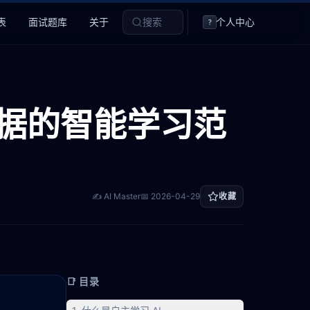
表
面试题库
关于
搜索
个人中心
?
数据的智能学习范
✍️ AI Master
📅
2026-04-29
收藏
📑 目录