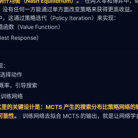
衡（Nash Equilibrium）。
在两人零和博弈中，
，没有任何一方能通过单方面改变
策略
来获得更高收益。
中，这通过
策略
迭代（
Policy
 Iteration）来实现：
（Value Function）
 Response）
现：
来选择动作
概率，引导搜索
组来训练网络
这里的关键设计是：MCTS 产生的搜索分布比
策略
网络的
可能性。
训练网络去拟合 MCTS 的输出，就是让网络