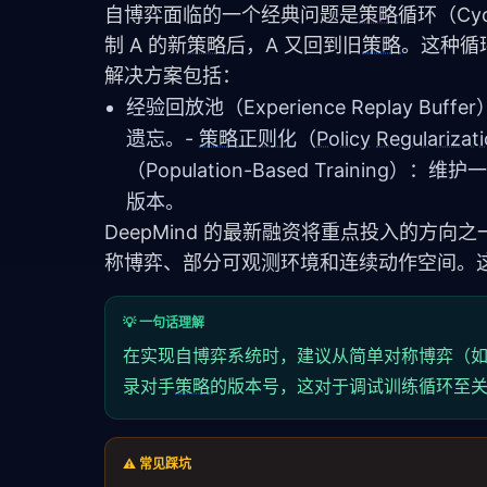
自博弈面临的一个经典问题是
策略
循环（Cycl
制 A 的新
策略
后，A 又回到旧
策略
。这种循
解决方案包括：
经验回放池（Experience Replay Buf
遗忘。-
策略
正则化
（
Policy
Regularizat
（Population-Based Training）：维护
版本。
DeepMind 的最新融资将重点投入的方
称博弈、部分可观测环境和连续动作空间。
💡 一句话理解
在实现自博弈系统时，建议从简单对称博弈（
录对手
策略
的版本号，这对于调试训练循环至
⚠️ 常见踩坑