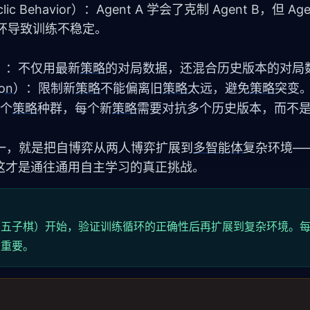
ic Behavior）：Agent A 学会了克制 Agent B，但 Ag
环导致训练不稳定。
fer）：不仅用最新
策略
的对局数据，还混合历史版本的对局
ion
）：限制新
策略
不能偏离旧
策略
太远，避免
策略
突变。
一个
策略
种群，每个新
策略
需要对抗多个历史版本，而不
向之一，就是把自博弈从两人博弈扩展到
多智能体
复杂环境—
这才是通往通用自主学习的真正挑战。
如五子棋）开始，验证训练循环的正确性后再扩展到复杂环境。
关重要。