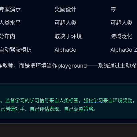
专家演示
奖励设计
零
人类水平
可超人类
可超人类
分布内
取决于环境
跨域泛化
自动驾驶模仿
AlphaGo
AlphaGo Z
师，而是把环境当作playground——系统通过主动
」。监督学习的学习信号来自人类标签，
强化学习
来自环境奖励
自己创造对手、自己评估表现、自己调整
策略
。