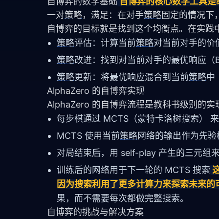
自博弈的数学基础
自博弈的核心数学工具是纳什均
一对
策略
，满足：在对手
策略
固定的情况下
自博弈的目标就是找到这个均衡点。在实践
策略
评估：计算当前
策略
对当前对手的价值函数
策略
改进：找到对当前对手的最优响应（Best
策略
更新：将最优响应混合到当前
策略
中
AlphaZero 的自博弈实现
AlphaZero 的自博弈流程是教科书级别的实
每步棋通过 MCTS（蒙特卡洛树搜索） 
MCTS 使用当前
策略
网络的输出作为先验
对局结束后，用 self-play 产生的三元
训练后的网络用于下一轮的 MCTS 搜索
因为搜索利用了更多计算力来探索未来的
果，而不需要每次都做完整搜索。
自博弈的挑战与解决方案