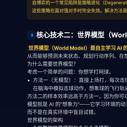
自博弈的一个常见陷阱是
策略
退化（Degene
这些
策略
在面对强对手时完全失效。解决方法是确保
核心技术二：世界模型（World 
3
世界模型
（
World Model
）是自主学习 AI
从而能够预测未来状态、
规划
行动序列、在
为什么需要
世界模型
？
考虑一个简单的问题：你想学打网球。
方法一（无模型）：直接上场打，每次击
在脑海中模拟击球动作，想象球的飞行轨
方法二的样本效率远高于方法一，因为你可
模型
就是 AI 的"想象力"——它学习环境的动
而不是在真实环境中盲目试错。
世界模型
的架构