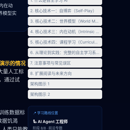
1. 什么是自主学习 AI
、内在动
2. 核心技术一：自博弈（Self-Play）
世界模型实
3. 核心技术二：世界模型（World Models）
4. 核心技术三：内在动机（Intrinsic Motivation）
5. 核心技术四：课程学习（Curriculum Learning）
6. 从理论到实践：完整的自主学习系统实现
专家演示的情况
7. 注意事项与常见误区
赖大量人工标
8. 扩展阅读与未来方向
，通过试
架构图示 1
架构图示 2
的训练数据标
📍 学习路线位置
数据饥渴
🦾
AI Agent 工程师
阶段
8
/
8
·
前沿专题
：人类只能教