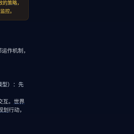
效的
策略
，
来监控。
内部运作机制，
模型）：先
交互。
世界
规划
行动，