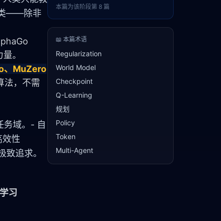
本篇为该阶段第
8
篇
类——除非
📖 本篇术语
haGo 
Regularization
力量。
World Model
ro、MuZero
Checkpoint
习算法，不需
Q-Learning
规划
Policy
务域。- 自
Token
高效性
Multi-Agent
）的极致追求。
学习