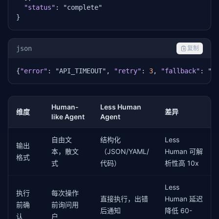
"status"
: "complete"

}
json
复制
{
"error"
: "API_TIMEOUT", 
"retry"
: 
3
, 
"fallback"
: "c
Human-
Less Human
维度
差异
like Agent
Agent
自由文
结构化
Less
输出
本，散文
（JSON/YAML/
Human 可解
格式
式
代码）
析性高 10x
Less
执行
每次操作
直接执行，出错
Human 延迟
前确
前询问用
后通知
降低 60-
认
户