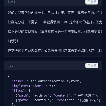
text
复制
好的，我来帮你创建一个用户认证系统。首先，我需要考虑几个关键
让我先分析一下需求...我觉得使用 JWT 是个不错的选择，因为它..
以下是我的实现方案（请注意这只是一个初步版本，可能需要调整）
[代码]

你觉得这个方案怎么样？如果有任何问题或需要修改的地方，请告诉
json
复制
{

"task"
: "user_authentication_system",

"implementation"
: "JWT",

"files"
: [

    {
"path"
: "auth.py", 
"content"
: "[完整代码]"},

    {
"path"
: "config.py", 
"content"
: "[完整代码]"}

  ],
