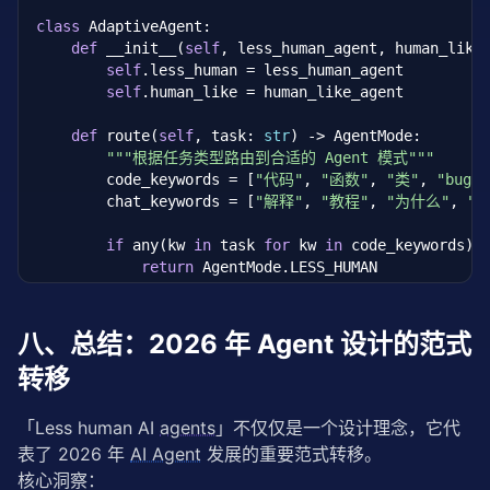
class
 AdaptiveAgent:

def
 __init__(
self
, less_human_agent, human_like_
self
.less_human = less_human_agent

self
.human_like = human_like_agent

def
 route(
self
, task: 
str
) -> AgentMode:

"""根据任务类型路由到合适的 Agent 模式"""
        code_keywords = [
"代码"
, 
"函数"
, 
"类"
, 
"bug"
,
        chat_keywords = [
"解释"
, 
"教程"
, 
"为什么"
, 
"
if
 any(kw 
in
 task 
for
 kw 
in
 code_keywords):

return
 AgentMode.LESS_HUMAN

elif
 any(kw 
in
 task 
for
 kw 
in
 chat_keywords)
return
 AgentMode.HUMAN_LIKE

else
:

八、总结：2026 年 Agent 设计的范式
return
 AgentMode.HYBRID

转移
def
 execute(
self
, task: 
str
) -> 
str
:

        mode = 
self
.route(task)

「Less human AI 
agents
」不仅仅是一个设计理念，它代
if
 mode == AgentMode.LESS_HUMAN:

表了 2026 年 
AI Agent
 发展的重要范式转移。
return
self
.less_human.execute(task)

核心洞察：
elif
 mode == AgentMode.HUMAN_LIKE:
