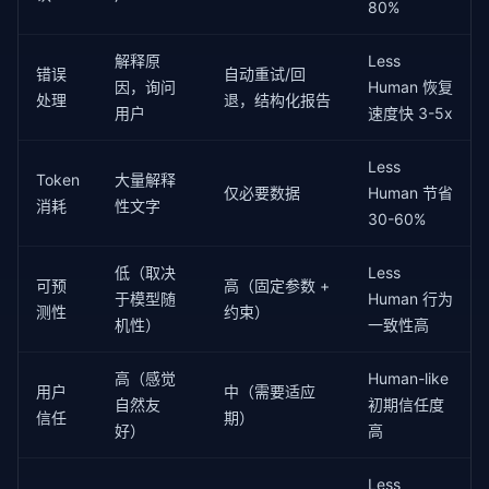
80%
解释原
Less
错误
自动重试/回
因，询问
Human 恢复
处理
退，结构化报告
用户
速度快 3-5x
Less
Token
大量解释
仅必要数据
Human 节省
消耗
性文字
30-60%
低（取决
Less
可预
高（固定参数 +
于模型随
Human 行为
测性
约束）
机性）
一致性高
高（感觉
Human-like
用户
中（需要适应
自然友
初期信任度
信任
期）
好）
高
Less