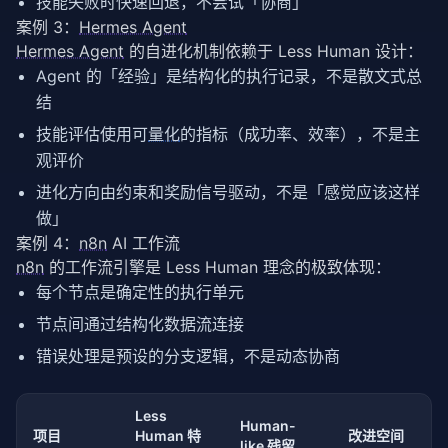
技能失败时快速回退，不尝试「协商」
            name=
"language_valid"
,

            level=ConstraintLevel.HARD,

案例 3：
Hermes Agent
def
 _validate_output(
self
, raw: 
str
, schema: 
di
            check_fn=
lambda
 ctx: (

"""严格验证输出——不符合 schema 即视为失败"""
Hermes Agent
 的自进化机制依赖于 Less Human 设计：
                ctx.get(
"language"
) 
in
 [
"python"
, 
"
try
:

Agent 的「经验」是结构化的执行记录，不是散文式总
f"Unsupported language: {ctx.get('l
            result = 
json
.loads(raw)

结
            )

# 这里可以加入 jsonschema 验证
        ),

return
 result

技能评估使用可
量化
的指标（成功率、效率），不是主
        Constraint(

except
json
.JSONDecodeError:

观评价
            name=
"no_external_deps"
,

return
None
            level=ConstraintLevel.SOFT,

进化方向由约束和奖励信号驱动，不是「感觉应该这样
            check_fn=
lambda
 ctx: (

做」
                len(ctx.get(
"dependencies"
, [])) <=
# 使用示例
案例 4：
n8n
AI 工作流
f"Too many dependencies: {len(ctx.g
if
 __name__ == 
"__main__"
:

            )

n8n
 的工作流引擎是 Less Human 理念的极致体现：
class
 MockLLM:

        ),

def
 generate(
self
, prompt: 
str
, kwargs) -> 
每个节点是确定性的执行单元
        Constraint(

return
json
.dumps({

节点间通过结构化数据流连接
            name=
"file_exists"
,

"action"
: 
"create_file"
,

            level=ConstraintLevel.HARD,

"path"
: 
"/tmp/test.py"
,

错误处理是预设的分支逻辑，不是动态协商
            check_fn=
lambda
 ctx: (

"content"
: 
"print('hello')"
                __import__(
"os"
).path.exists(ctx.ge
            })

f"Target path does not exist: {ctx.
Less
            )

Human-
    config = AgentConfig(

项目
Human 特
改进空间
        ),

like 残留
        temperature=
0.0
,
