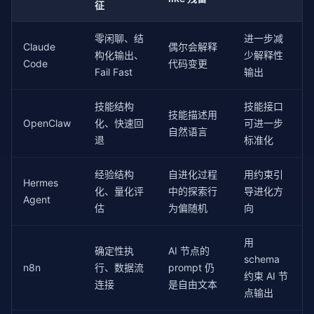
征
    ])

        max_retries=
3
,

        fail_fast=
True
零闲聊、结
进一步减
validator = build_code_constraints()

    )

Claude
偶尔会解释
构化输出、
少解释性
Code
代码变更
# 验证通过——继续执行
    agent = LessHumanAgent(config, MockLLM())

Fail Fast
输出
context = {
"language"
: 
"python"
, 
"dependencies"
: [
"
    result = agent.execute(

try
:

        task=
"创建一个 Python 文件，内容为打印 hello"
,

技能结构
技能接口
    warnings = validator.validate(context)

        schema={
"type"
: 
"object"
, 
"properties"
: {
"a
技能描述用
OpenClaw
化、快速回
可进一步
    print(
f"Warnings: {warnings}"
)  
# 可能有 SOFT 警
    )

自然语言
    print(
"执行代码生成..."
    print(
json
.dumps(result, indent=
2
, ensure_ascii
退
标准化
except
 ConstraintViolationError 
as
 e:

# 输出: {"status": "success", "result": {...}, "
    print(
f"FAIL FAST: {e}"
)  
# 硬约束违反，立即失败
经验结构
自进化过程
用约束引
Hermes
化、量化评
中的探索行
导进化方
Agent
估
为偏随机
向
用
确定性执
AI 节点的
schema
n8n
行、数据流
prompt 仍
约束 AI 节
连接
是自由文本
点输出