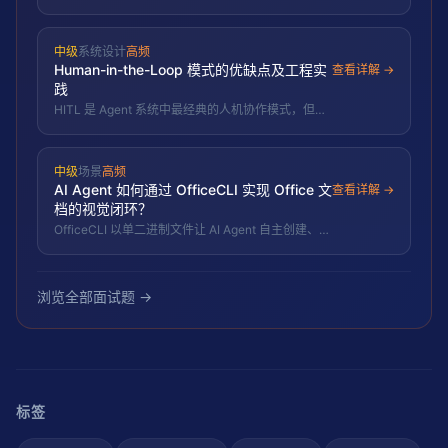
P(A∪B)=1.3−P(A∩B)≤1 得 P(A∩B)≥0.3，故不可能
互斥。
中级
系统设计
高频
Human-in-the-Loop 模式的优缺点及工程实
查看详解 →
践
HITL 是 Agent 系统中最经典的人机协作模式，但
2026 年 Pydantic 团队揭示其"疲惫"危机——审批疲
劳正在成为系统瓶颈。
中级
场景
高频
AI Agent 如何通过 OfficeCLI 实现 Office 文
查看详解 →
档的视觉闭环？
OfficeCLI 以单二进制文件让 AI Agent 自主创建、读
取、修改 docx/xlsx/pptx 文档，内置 HTML 渲染引
擎实现创建→渲染→检查→修复的视觉闭环。这解决
了 Agent 处理 Office 文档时「看不见」的核心痛
点，从 RPA 的屏幕模拟进入语义级文档操作范式。
浏览全部面试题 →
标签