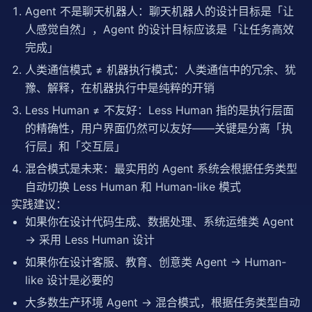
Agent 不是聊天机器人：聊天机器人的设计目标是「让
return
self
.human_like.execute(task)

else
:

人感觉自然」，Agent 的设计目标应该是「让任务高效
# 混合模式：先用 Less Human 执行，再用 Huma
完成」
            result = 
self
.less_human.execute(task)

return
self
.human_like.explain(result)
人类通信模式 ≠ 机器执行模式：人类通信中的冗余、犹
豫、解释，在机器执行中是纯粹的开销
Less Human ≠ 不友好：Less Human 指的是执行层面
的精确性，用户界面仍然可以友好——关键是分离「执
行层」和「交互层」
混合模式是未来：最实用的 Agent 系统会根据任务类型
自动切换 Less Human 和 Human-like 模式
实践建议：
如果你在设计代码生成、数据处理、系统运维类 Agent
→ 采用 Less Human 设计
如果你在设计客服、教育、创意类 Agent → Human-
like 设计是必要的
大多数生产环境 Agent → 混合模式，根据任务类型自动