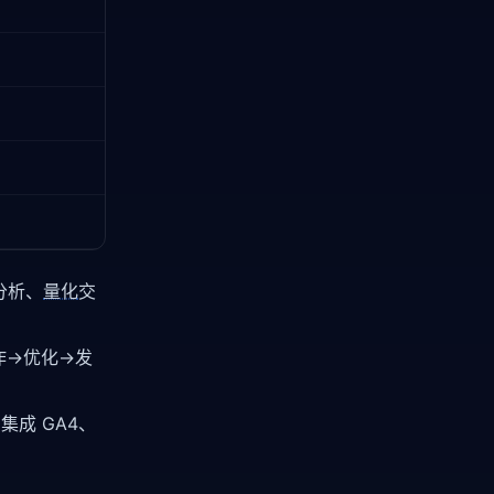
分析、
量化
交
作→优化→发
集成 GA4、