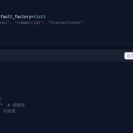
efault_factory=
list
)

onal", "commercial", "transactional"
sch score
性
s"
# 权威性
> 
dict
:

# 可信度
ta"
}
