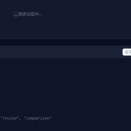
图表加载中…
 "review", "comparison"