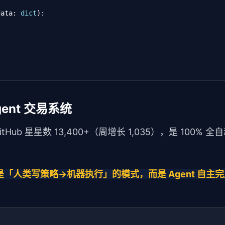
data: 
dict
):

.get(
"covered_topics"
, []))

subtopics()

if
 t 
not
in
 competitor_topics]

_check_experience()

heck_expertise()

= 
self
._check_authoritativeness()

Top 5 机会
gent 交易系统
self
._check_trustworthiness()

 c 
in
self
.top_competitors

tHub 星星数 13,400+（周增长 1,035），是 100% 全自动
)) / len(
self
.scores)



品所需分数
l, 
1
),

 不是「人类写
策略
→机器执行」的模式，而是 Agent 自主
k, v 
in
self
.scores.items()},

ist
[
str
]:

ecommendations(),

南"
,

践"
,
