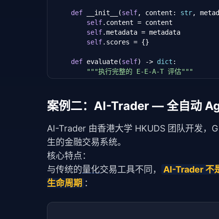
# 分析竞品覆盖的主题
def
 __init__(
self
, content: 
str
, meta
        competitor_topics = set()

self
.content = content

for
 comp 
in
self
.top_competitors:

self
.metadata = metadata

            competitor_topics.update(comp
self
.scores = {}

# 找出未被覆盖但有搜索量的子话题
def
 evaluate(
self
) -> 
dict
:

        all_subtopics = 
self
._get_related_
"""执行完整的 E-E-A-T 评估"""
        gaps = [t 
for
 t 
in
 all_subtopics 
self
.scores[
"experience"
] = 
self
.
self
.scores[
"expertise"
] = 
self
._c
return
 {

self
.scores[
"authoritativeness"
] 
"content_gaps"
: gaps[:
5
],  
# 
案例二：AI-Trader — 全自动 A
self
.scores[
"trustworthiness"
] = 
"avg_competitor_score"
: sum(

                c.get(
"seo_score"
, 
0
) 
for
AI-Trader 由香港大学 HKUDS 团队开发，Gi
        overall = sum(
self
.scores.values(
            ) / len(
self
.top_competitors),
生的金融交易系统。
"target_score"
: 
85
,  
# 超越竞
return
 {

        }

核心特点：
"overall_score"
: round(overal
与传统的
量化
交易工具不同，
AI-Trader
"breakdown"
: {k.value: v 
for
 
def
 _get_related_subtopics(
self
) -> 
l
"passed"
: overall >= 
70
,

"""获取相关子话题（模拟）"""
生命周期
：
"recommendations"
: 
self
._get_r
return
 [

        }

f"{self.target_keyword} 入门指
f"{self.target_keyword} 最佳实
def
 _check_experience(
self
) -> 
float
:
