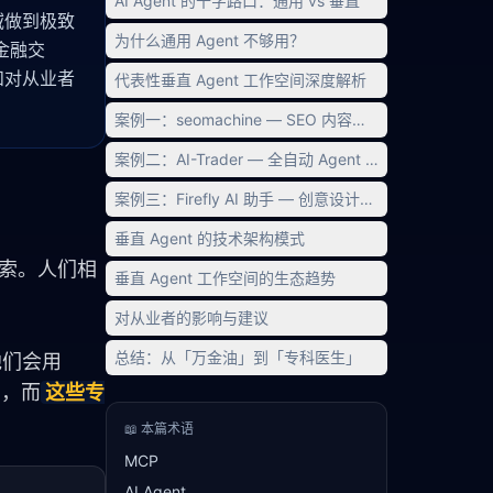
AI Agent 的十字路口：通用 vs 垂直
域做到极致
为什么通用 Agent 不够用？
于金融交
势和对从业者
代表性垂直 Agent 工作空间深度解析
案例一：seomachine — SEO 内容创作工作空间
案例二：AI-Trader — 全自动 Agent 交易系统
案例三：Firefly AI 助手 — 创意设计自主 Agent
垂直 Agent 的技术架构模式
搜索。人们相
垂直 Agent 工作空间的生态趋势
对从业者的影响与建议
总结：从「万金油」到「专科医生」
；当营销人员需要 SEO 内容时，他们会用 
t，而
这些专
📖 本篇术语
MCP
AI Agent