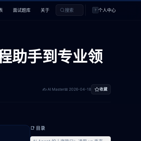
表
面试题库
关于
搜索
个人中心
?
用编程助手到专业领
✍️ AI Master
📅
2026-04-18
收藏
📑 目录