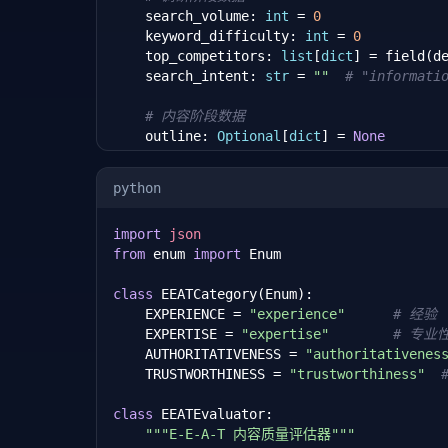
    search_volume: 
int
 = 
0
    keyword_difficulty: 
int
 = 
0
    top_competitors: 
list
[
dict
] = field(d
    search_intent: 
str
 = 
""
# "informati
# 内容阶段数据
    outline: 
Optional
[
dict
] = 
None
    draft: 
Optional
[
str
] = 
None
    seo_score: 
float
 = 
0.0
# 0-100
python
    readability_score: 
float
 = 
0.0
# Fle
import
json
# 发布阶段数据
from
 enum 
import
 Enum

    published_url: 
Optional
[
str
] = 
None
    ga4_impressions: 
int
 = 
0
class
 EEATCategory(Enum):

    ga4_clicks: 
int
 = 
0
    EXPERIENCE = 
"experience"
# 经验
    ga4_ctr: 
float
 = 
0.0
    EXPERTISE = 
"expertise"
# 专业
    AUTHORITATIVENESS = 
"authoritativenes
def
 calculate_competitive_gap(
self
) -
    TRUSTWORTHINESS = 
"trustworthiness"
"""计算竞争差距，找出内容机会"""
if
not
self
.top_competitors:

class
 EEATEvaluator:

return
 {
"opportunity"
: 
"no_da
"""E-E-A-T 内容质量评估器"""