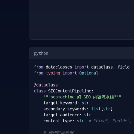
python
from
 dataclasses 
import
from
typing
import
Optional
@dataclass
class
 SEOContentPipeline:

"""seomachine 的 SEO 内容流水线"""
    target_keyword: 
str
    secondary_keywords: 
list
[
str
]

    target_audience: 
str
    content_type: 
str
# "blog", "guide",
# 调研阶段数据