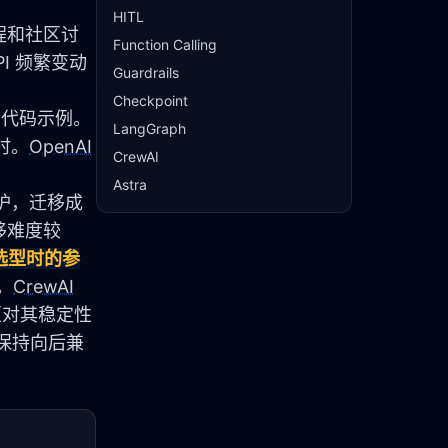
HITL
程和社区讨
Function Calling
I 频繁变动
Guardrails
Checkpoint
和代码示例。
LangGraph
时。
OpenAI
CrewAI
Astra
不再维护，迁移成
移难度较
选型时的参
。
CrewAI
社区对其稳定性
中保持向后兼