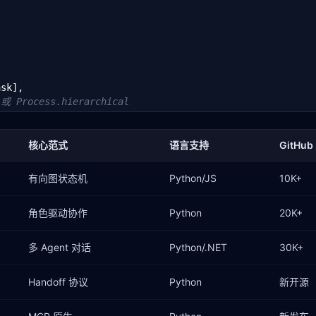
sk],

 或 Process.hierarchical
核心范式
语言支持
GitHub 
有向图状态机
Python/JS
10K+
_proxy, assistant, critic], messages=[])

角色驱动协作
Python
20K+
at=groupchat, llm_config=llm_config)

 message=
"帮我写一份报告"
)
多 Agent 对话
Python/.NET
30K+
Handoff 协议
Python
新开源