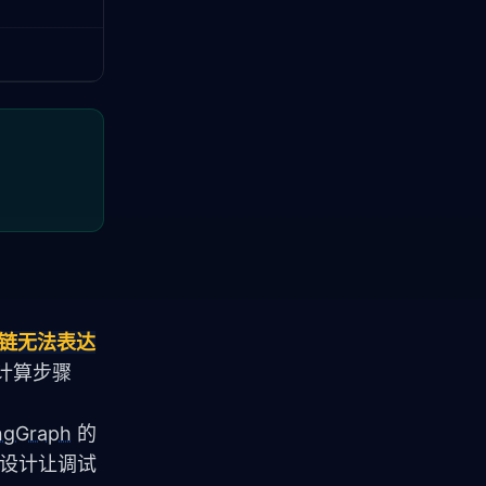
性链无法表达
个计算步骤
ngGraph
 的
种设计让调试