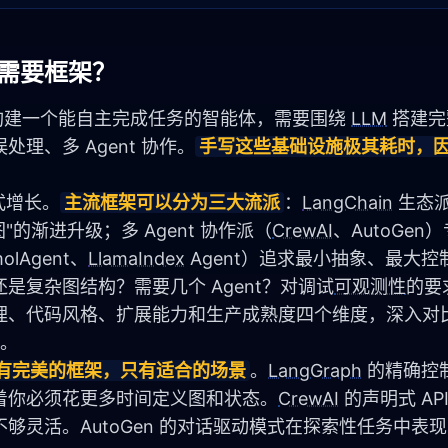
么需要框架？
构建一个能自主完成任务的智能体，需要围绕 
LLM
 搭建
理、多 Agent 协作。
手写这些基础设施极其耗时，因此 
发式增长。
主流框架可以分为三大流派
：
LangChain
 生态
"的渐进升级；多 Agent 协作派（
CrewAI
、AutoGen
Agent、
LlamaIndex
 Agent）追求最小抽象、最大控
复杂图结构？需要几个 Agent？对调试
可观测性
的要
架。
有完美的框架，只有适合的场景
。
LangGraph
 的精确控
着你必须花更多时间定义图和状态。
CrewAI
 的声明式 A
够灵活。AutoGen 的对话驱动模式在探索性任务中表