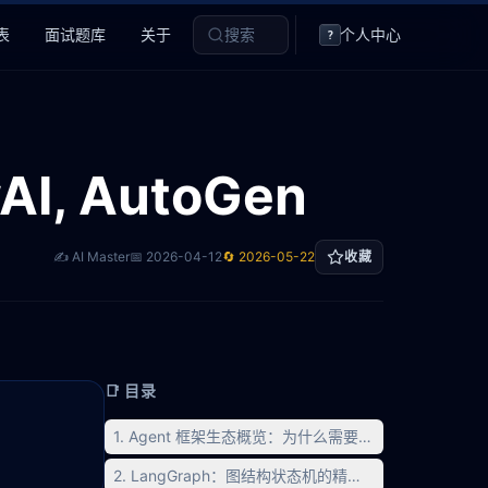
表
面试题库
关于
搜索
个人中心
?
I, AutoGen
✍️ AI Master
📅
2026-04-12
🔄
2026-05-22
收藏
📑 目录
1. Agent 框架生态概览：为什么需要框架？
2. LangGraph：图结构状态机的精妙设计