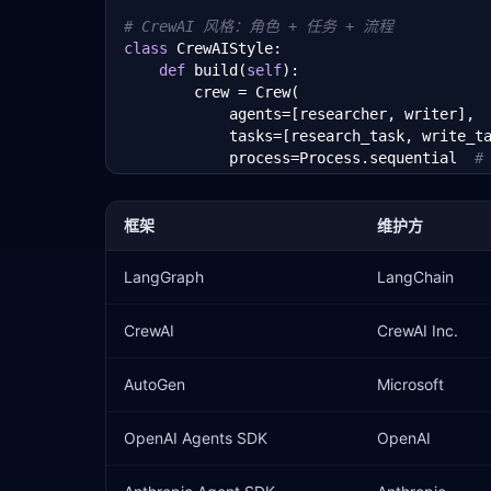
# CrewAI 风格：角色 + 任务 + 流程
class
 CrewAIStyle:

def
 build(
self
):

        crew = Crew(

            agents=[researcher, writer],

            tasks=[research_task, write_ta
            process=Process.sequential  
#
        )

return
 crew.kickoff()

框架
维护方
# AutoGen 风格：对话驱动
class
 AutoGenStyle:

LangGraph
LangChain
def
 build(
self
):

        groupchat = GroupChat(agents=[user
CrewAI
CrewAI Inc.
        manager = GroupChatManager(groupch
        user_proxy.initiate_chat(manager,
AutoGen
Microsoft
OpenAI Agents SDK
OpenAI