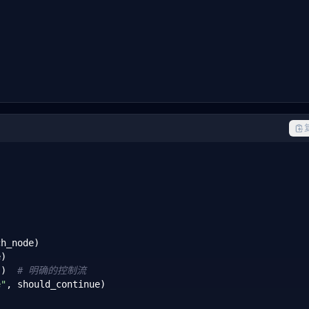
ls: 
List
[BaseTool]) -> BaseAgent:

h_node)

)

"
)  
# 明确的控制流
t
[BaseAgent], flow: 
str
) -> 
Any
:

e"
, should_continue)
