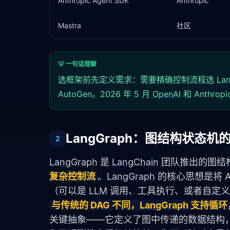
Anthropic Agent SDK
Anthropic
Mastra
社区
💡 一句话理解
选框架前先定义需求：需要精确控制流程选
La
AutoGen。2026 年 5 月
OpenAI
和 Anthro
LangGraph：图结构状态机
2
LangGraph
 是 
LangChain
 团队推出的图结构 
复杂控制流
。
LangGraph
 的核心思想是将 
（可以是 
LLM
 调用、工具执行、或者自定
与传统的 DAG 不同，
LangGraph
 支持循环
关键抽象——它定义了图中传递的数据结构，所