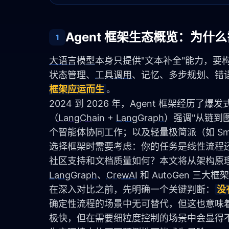
Agent 框架生态概览：为什
1
大语言模型
本身只提供"文本补全"能力，要
状态管理、
工具调用
、记忆、多步规划、错误处
框架应运而生
。
2024 到 2026 年，Agent 框架经历了爆
（
LangChain
 + 
LangGraph
）强调"从链到图
个智能体协同工作；以及轻量极简派（如 Smol
选择框架时需要考虑：你的任务是线性流程还是
LangGraph
、
CrewAI
 和 AutoGen 三大框
在深入对比之前，先明确一个关键判断：
没
确定性流程的场景中无可替代，但这也意味
极快，但在需要细粒度控制的场景中会显得不