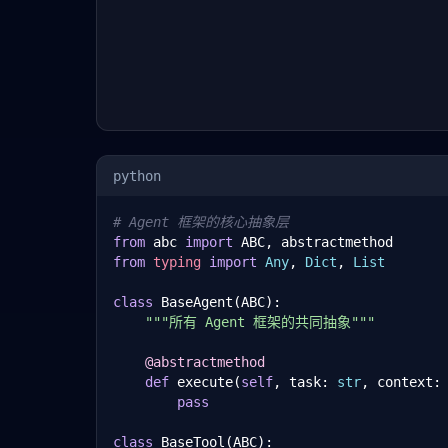
python
# Agent 框架的核心抽象层
from
 abc 
import
from
typing
import
Any
, 
Dict
, 
List
class
 BaseAgent(ABC):

"""所有 Agent 框架的共同抽象"""
@abstractmethod
def
 execute(
self
, task: 
str
, context:
pass
class
 BaseTool(ABC):
