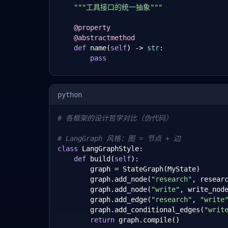
"""工具接口的统一抽象"""
@property
@abstractmethod
def
 name(
self
) -> 
str
:

pass
@abstractmethod
def
 run(
self
, *args, kwargs) -> 
Any
:

python
pass
# 各框架的设计哲学对比（伪代码）
class
 AgentFramework(ABC):

"""框架级别的统一抽象"""
# LangGraph 风格：图 = 节点 + 边
class
 LangGraphStyle:

@abstractmethod
def
 build(
self
):

def
 create_agent(
self
, role: 
str
, too
        graph = StateGraph(MyState)

pass
        graph.add_node(
"research"
, researc
        graph.add_node(
"write"
, write_node
@abstractmethod
        graph.add_edge(
"research"
, 
"write
def
 create_workflow(
self
, agents: 
Lis
        graph.add_conditional_edges(
"writ
pass
return
 graph.compile()
