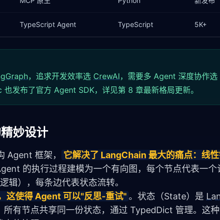
MCP 原生
Python
新发布
TypeScript Agent
TypeScript
5K+
ngGraph
，追求开发效率选
CrewAI
，需要多 Agent 深度协作选
pic 也发布了官方 Agent SDK，详见第 8 章最新格局更新。
的精妙设计
Agent 框架，
它解决了 
LangChain
 最大的痛点：线
Agent 的执行过程建模为一个有向图，每个节点代表一
义逻辑），每条边代表状态流转。
，这使得 Agent 可以"反思-重试"
。状态（State）是 
La
有节点共享同一份状态，通过 TypedDict 管理。这