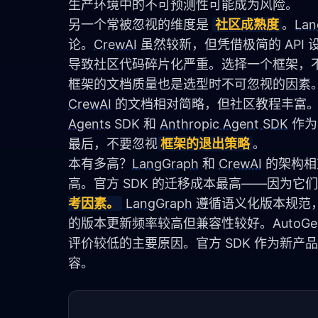
生产环境中的不可预测性可能成为风险。
另一个常被忽视的维度是 
社区成熟度
。
Lan
论。
CrewAI
 虽然较新，但凭借极简的 API 
导致社区代码碎片化严重。选择一个框架，
框架的文档质量也是选型时不可忽视的因素
CrewAI
 的文档相对简略，但社区教程丰富。
Agents
 SDK 和 
Anthropic Agent SDK
 作
最后，不要忽视
框架的退出策略
。       
本有多高？
LangGraph
 和 
CrewAI
 的架构
高。官方 SDK 的迁移成本最高——因为它们
考因素。
LangGraph
 遵循语义化版本规范，主
的版本更新频率较高但兼容性较好。AutoGen 的
评价较低的主要原因。官方 SDK 作为新产
容。