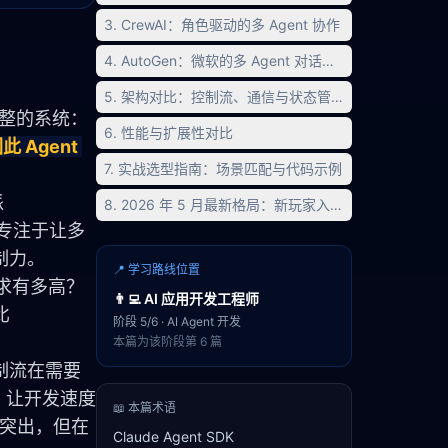
3. CrewAI：角色驱动的多 Agent 协作
4. AutoGen：微软的多 Agent 对话框架
5. 架构对比：控制流、通信与状态管理
完整的系统：
6. 性能与扩展性对比
Agent 
7. 实战选型指南：场景匹配与代码示例
派
8. 2026 年 5 月最新格局：新玩家入局与选型建议更新
）专注于让多
制力。
📍 学习路线位置
求有多高？
👨‍💻
AI 应用开发工程师
社区支持和文档质量如何？本文将从架构原理、代码风格、扩展能力和生产成熟度四个维度，深入对比 
阶段
5
/
6
·
AI Agent 开发
本篇为该阶段第
6
篇
制流在需要
PI 让开发速度
📖 本篇术语
现突出，但在
Claude Agent SDK